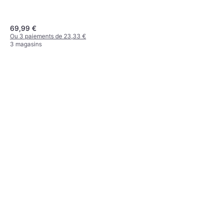
69,99 €
Ou 3 paiements de 23,33 €
3 magasins
Beal Cobra Golden Dry 2
8.6mm 60m - Green
Corde d'escalade, Corde Double
139,90 €
Ou 3 paiements de 46,63 €
4 magasins