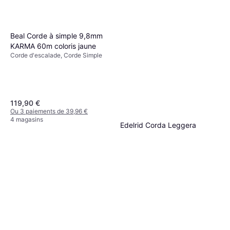
Beal Corde à simple 9,8mm
KARMA 60m coloris jaune
Corde d'escalade, Corde Simple
119,90 €
Ou 3 paiements de 39,96 €
4 magasins
Edelrid Corda Leggera
Arrampicata Sportiva Boa
Corde d'escalade, Corde
9.8mm 60m
128,99 €
Dynamique
Ou 3 paiements de 42,99 €
4 magasins