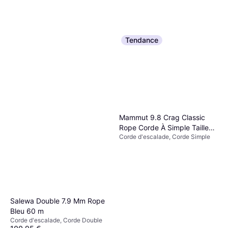
Tendance
Beal Joker Unicore Golden
Edelrid Corde Escalade
Dry 9.1mm 60m
Python Bleu
Corde d'escalade, Corde Jumelée,
195,99 €
Corde d'escalade, Corde
Corde Double, Corde Simple,
97,99 €
Dynamique
Corde Dynamique
Ou 3 paiements de 65,33 €
Ou 3 paiements de 32,66 €
3 magasins
Mammut 9.8 Crag Classic
3 magasins
Rope Corde À Simple Taille
Corde d'escalade, Corde Simple
50 m Bleu
Salewa Double 7.9 Mm Rope
Bleu 60 m
Corde d'escalade, Corde Double