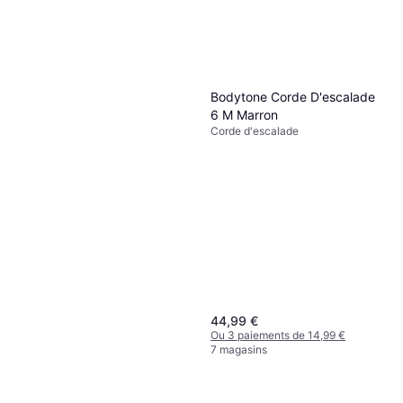
coloris orange
Ou 3 paiements de 60,66 €
208,49 €
5 magasins
Ou 3 paiements de 69,49 €
6 magasins
Bodytone Corde D'escalade
6 M Marron
Corde d'escalade
44,99 €
Ou 3 paiements de 14,99 €
7 magasins