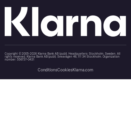
Copyright © 2005-2026 Klarna Bank AB (publ). Headquarters: Stockholm, Sweden. All
rights reserved. Klarna Bank AB (publ). Sveavägen 46, 111 34 Stockholm. Organization
number: 556737-0431
Conditions
Cookies
Klarna.com