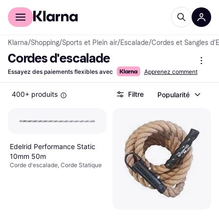
Acheter avec Klarna
Espace entreprises
Klarna
/
Shopping
/
Sports et Plein air
/
Escalade
/
Cordes et Sangles d'
Cordes d'escalade
Essayez des paiements flexibles avec
Apprenez comment
400+ produits
Filtre
Popularité
Edelrid Performance Static
10mm 50m
Corde d'escalade, Corde Statique