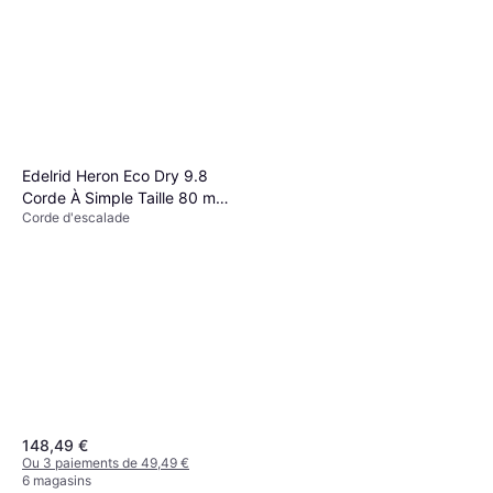
Edelrid Swift 48 2R Eco Dry
8.9 Corde À Simple Taille 30
Corde d'escalade, Corde Simple
M Beige
140,36 €
Ou 3 paiements de 46,78 €
6 magasins
Edelrid Heron Eco Dry 9.8
Corde À Simple Taille 80 m
Corde d'escalade
Multicolore
148,49 €
Ou 3 paiements de 49,49 €
6 magasins