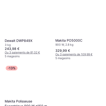
Makita PO5000C
Dewalt DWP849X
900 W, 2.8 kg
3 kg
243,98 €
329,99 €
Ou 3 paiements de 81,32 €
Ou 3 paiements de 109,99 €
5 magasins
5 magasins
-13%
Makita Polisseuse
Excentrique 900 W ø150 mm