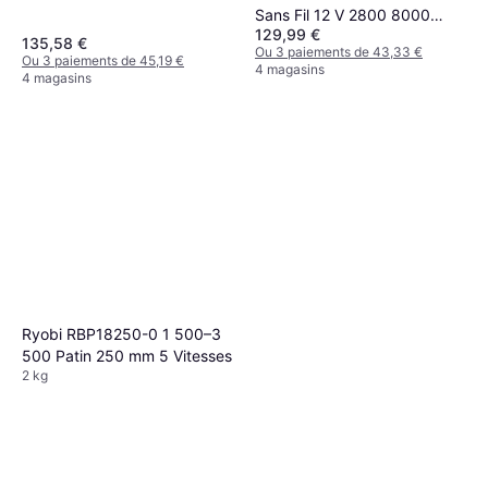
Sans Fil 12 V 2800 8000
129,99 €
Tr/min 75 mm
135,58 €
Ou 3 paiements de 43,33 €
Ou 3 paiements de 45,19 €
4 magasins
4 magasins
Ryobi RBP18250-0 1 500–3
500 Patin 250 mm 5 Vitesses
2 kg