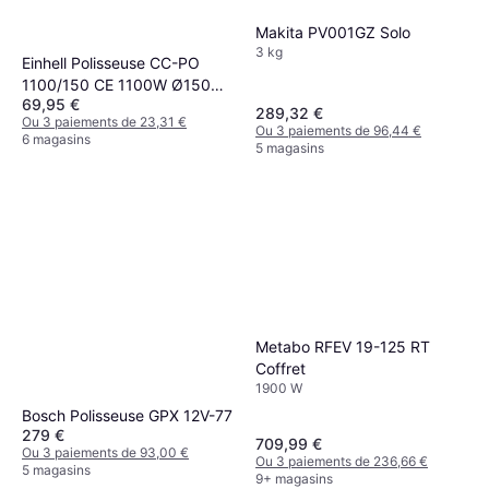
Makita PV001GZ Solo
3 kg
Einhell Polisseuse CC-PO
1100/150 CE 1100W Ø150
69,95 €
mm
289,32 €
Ou 3 paiements de 23,31 €
Ou 3 paiements de 96,44 €
6 magasins
5 magasins
Metabo RFEV 19-125 RT
Coffret
1900 W
Bosch Polisseuse GPX 12V-77
279 €
709,99 €
Ou 3 paiements de 93,00 €
Ou 3 paiements de 236,66 €
5 magasins
9+ magasins