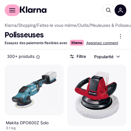
Acheter avec Klarna
Espace entreprises
Klarna
/
Shopping
/
Faites-le vous-même
/
Outils
/
Meuleuses & Polisse
Polisseuses
Essayez des paiements flexibles avec
Apprenez comment
300+ produits
Filtre
Popularité
Makita DPO600Z Solo
3.1 kg