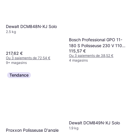
Dewalt DCM848N-XJ Solo
2.5 kg
Bosch Professional GPO 11-
180 S Polisseuse 230 V 1100
115,57 €
W
217,62 €
Ou 3 paiements de 38,52 €
Ou 3 paiements de 72,54 €
4 magasins
9+ magasins
Tendance
Dewalt DCM849N-XJ Solo
1.9 kg
Proxxon Polisseuse D'angle