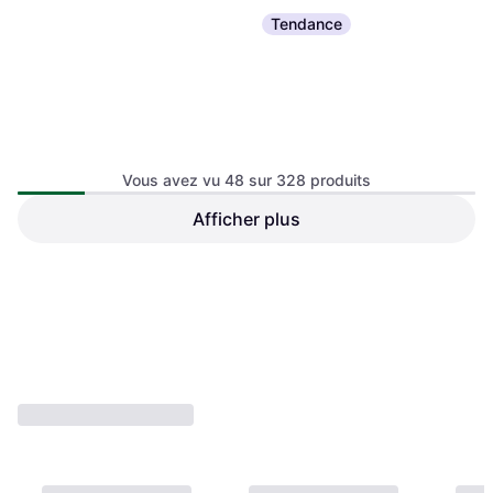
Tendance
Vous avez vu 48 sur 328 produits
Makita Pw 5000 Ch
Afficher plus
Bosch Polisseuse GPO 12V-
Polisseuse Pour Pierre 230 V
77
900 W, 2.3 kg
0 W
277 €
336 €
Ou 3 paiements de 92,33 €
Ou 3 paiements de 112,00 €
5 magasins
3 magasins
1
2
3
...
7