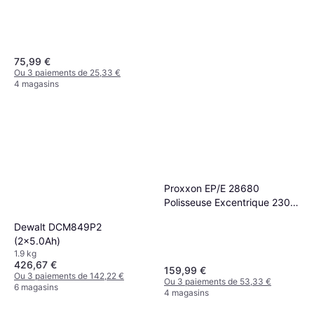
75,99 €
Ou 3 paiements de 25,33 €
4 magasins
Festool MPA 9010 BL/0,5L
23,99 €
Ou 3 paiements de 7,99 €
Proxxon EP/E 28680
5 magasins
Polisseuse Excentrique 230 V
800 2800 Tr/min
Dewalt DCM849P2
(2x5.0Ah)
1.9 kg
426,67 €
159,99 €
Ou 3 paiements de 142,22 €
Ou 3 paiements de 53,33 €
6 magasins
4 magasins