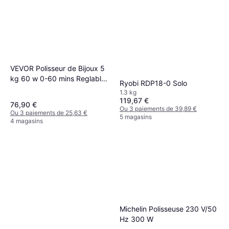
VEVOR Polisseur de Bijoux 5
kg 60 w 0-60 mins Reglable
Ryobi RDP18-0 Solo
Polisseuse a Tambour
1.3 kg
Rotative Action Bidirectionnel
119,67 €
76,90 €
Ou 3 paiements de 39,89 €
Ou 3 paiements de 25,63 €
5 magasins
4 magasins
Michelin Polisseuse 230 V/50
Hz 300 W