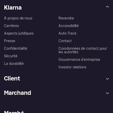
Klarna
À propos de nous
Revendre
Carrières
Accessibilité
Aspects juridiques
Auto-Track
Presse
Contact
Confidentialité
Coordonnées de contact pour
les autorités
Sécurité
Gouvernance d’entreprise
La durabilité
Investor relations
Client
Aide
Réclamations
Marchand
Login
Protection contre la fraude
Support Marchand
Portail développeurs
L'appli shopping de Klarna
Paramètres de confidentialité
Portail Marchand
Statut opérationnel
Explorez les magasins
Votre droit de rétractation