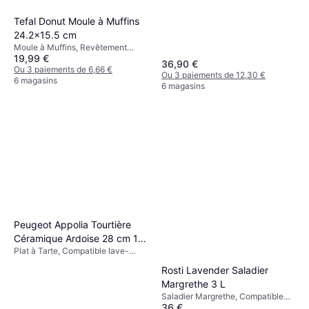
Tefal Donut Moule à Muffins
24.2x15.5 cm
Moule à Muffins, Revêtement
19,99 €
antiadhésif, Compatible lave-
36,90 €
vaisselle, Plastique Couleur: Noir
Ou 3 paiements de 6,66 €
Ou 3 paiements de 12,30 €
Poids: 323.86 g
6 magasins
6 magasins
Peugeot Appolia Tourtière
Céramique Ardoise 28 cm 11
Plat à Tarte, Compatible lave-
Gris Plat à Tarte 28 cm
vaisselle, Rond Couleur: Gris
Rosti Lavender Saladier
Margrethe 3 L
Saladier Margrethe, Compatible
36 €
lave-vaisselle, Plastique Couleur: