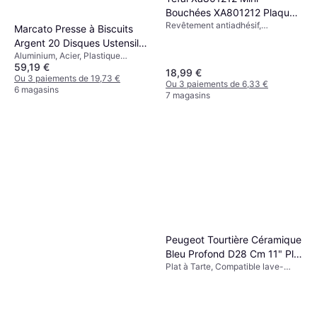
Bouchées XA801212 Plaque
Revêtement antiadhésif,
à Pâtisserie 13.2x22.6 cm
Marcato Presse à Biscuits
Compatible lave-vaisselle
Argent 20 Disques Ustensile
Couleur: Noir
Aluminium, Acier, Plastique
de Cuisine
59,19 €
Couleur: Argent
18,99 €
Ou 3 paiements de 19,73 €
Ou 3 paiements de 6,33 €
6 magasins
7 magasins
Peugeot Tourtière Céramique
Bleu Profond D28 Cm 11" Plat
Plat à Tarte, Compatible lave-
à Tarte 28 cm
vaisselle, Rond Couleur: Bleu