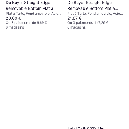
De Buyer Straight Edge
De Buyer Straight Edge
Removable Bottom Plat à
Removable Bottom Plat à
Plat à Tarte, Fond amovible, Acier,
Plat à Tarte, Fond amovible, Acier,
Tarte 28 cm
Tarte 32 cm
20,09 €
21,87 €
Rond Couleur: Noir
Rond Couleur: Argent, Noir
Ou 3 paiements de 6,69 €
Ou 3 paiements de 7,29 €
6 magasins
6 magasins
Tefal Xa801212 Mini