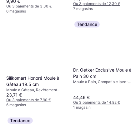
9,90 €
Blanc, Bleu, Gris
Ou 3 paiements de 12,30 €
Ou 3 paiements de 3,30 €
7 magasins
6 magasins
Tendance
Dr. Oetker Exclusive Moule à
Pain 30 cm
Silikomart Honoré Moule à
Moule à Pain, Compatible lave-
Gâteau 19.5 cm
vaisselle, Acier, Rectangulaire
Moule à Gâteau, Revêtement
Couleur: Gris, Marron
23,71 €
antiadhésif, Compatible lave-
44,46 €
vaisselle, Silicone, Rond Couleur:
Ou 3 paiements de 7,90 €
Ou 3 paiements de 14,82 €
Blanc
6 magasins
1 magasin
Tendance