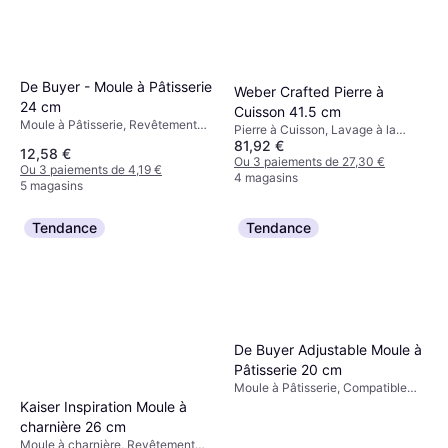
De Buyer - Moule à Pâtisserie
Weber Crafted Pierre à
24 cm
Cuisson 41.5 cm
Moule à Pâtisserie, Revêtement
Pierre à Cuisson, Lavage à la
antiadhésif, Acier, Rectangulaire
81,92 €
main, Revêtement antiadhésif
12,58 €
Couleur: Gris
Couleur: Gris
Ou 3 paiements de 27,30 €
Ou 3 paiements de 4,19 €
4 magasins
5 magasins
Tendance
Tendance
De Buyer Adjustable Moule à
Pâtisserie 20 cm
Moule à Pâtisserie, Compatible
lave-vaisselle, Réglable, Acier
Kaiser Inspiration Moule à
inoxydable, Carré Couleur: Gris
charnière 26 cm
Moule à charnière, Revêtement