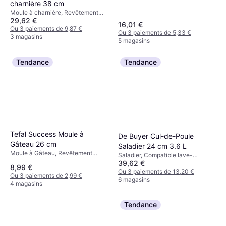
charnière 38 cm
Rond Couleur: Noir
Moule à charnière, Revêtement
29,62 €
antiadhésif, Compatible lave-
16,01 €
vaisselle, Lavage à la main, Fond
Ou 3 paiements de 9,87 €
Ou 3 paiements de 5,33 €
amovible, Acier, Rectangulaire
3 magasins
5 magasins
Couleur: Noir Poids: 1150 g
Tendance
Tendance
Tefal Success Moule à
De Buyer Cul-de-Poule
Gâteau 26 cm
Saladier 24 cm 3.6 L
Moule à Gâteau, Revêtement
Saladier, Compatible lave-
antiadhésif, Compatible lave-
39,62 €
vaisselle, Silicone, Acier
8,99 €
vaisselle, Aluminium, Rond
inoxydable, Rond Couleur: Argent
Ou 3 paiements de 13,20 €
Ou 3 paiements de 2,99 €
Couleur: Marron
6 magasins
4 magasins
Tendance