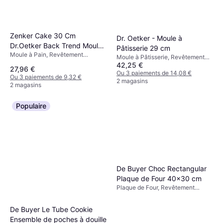
Zenker Cake 30 Cm
Dr. Oetker - Moule à
Dr.Oetker Back Trend Moule
Pâtisserie 29 cm
Moule à Pain, Revêtement
à Pain
Moule à Pâtisserie, Revêtement
antiadhésif, Rectangulaire
42,25 €
antiadhésif, Plastique,
27,96 €
Couleur: Noir, Gris
Rectangulaire Couleur: Noir
Ou 3 paiements de 14,08 €
Ou 3 paiements de 9,32 €
2 magasins
2 magasins
Populaire
De Buyer Choc Rectangular
Plaque de Four 40x30 cm
Plaque de Four, Revêtement
antiadhésif, Aluminium,
Rectangulaire
De Buyer Le Tube Cookie
Ensemble de poches à douille