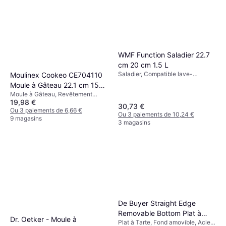
WMF Function Saladier 22.7
cm 20 cm 1.5 L
Saladier, Compatible lave-
Moulinex Cookeo CE704110
vaisselle, Acier inoxydable
Moule à Gâteau 22.1 cm 15
Couleur: Argent
Moule à Gâteau, Revêtement
cm
19,98 €
antiadhésif, Compatible lave-
30,73 €
vaisselle, Silicone, Rond Couleur:
Ou 3 paiements de 6,66 €
Ou 3 paiements de 10,24 €
Noir Poids: 313 g
9 magasins
3 magasins
De Buyer Straight Edge
Removable Bottom Plat à
Dr. Oetker - Moule à
Plat à Tarte, Fond amovible, Acier,
Tarte 24 cm