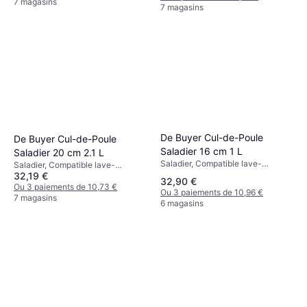
7 magasins
7 magasins
De Buyer Cul-de-Poule
De Buyer Cul-de-Poule
Saladier 16 cm 1 L
Saladier 20 cm 2.1 L
Saladier, Compatible lave-
Saladier, Compatible lave-
vaisselle, Silicone, Acier
32,19 €
vaisselle, Silicone, Acier
32,90 €
inoxydable, Rond Couleur: Argent
inoxydable Couleur: Acier
Ou 3 paiements de 10,73 €
Ou 3 paiements de 10,96 €
Inoxydable
7 magasins
6 magasins