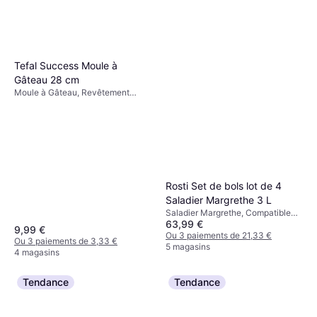
Tefal Success Moule à
Gâteau 28 cm
Moule à Gâteau, Revêtement
antiadhésif, Aluminium,
Rectangulaire Couleur: Marron
Rosti Set de bols lot de 4
Saladier Margrethe 3 L
Saladier Margrethe, Compatible
63,99 €
lave-vaisselle, Plastique Couleur:
9,99 €
Rouge
Ou 3 paiements de 21,33 €
Ou 3 paiements de 3,33 €
5 magasins
4 magasins
Tendance
Tendance