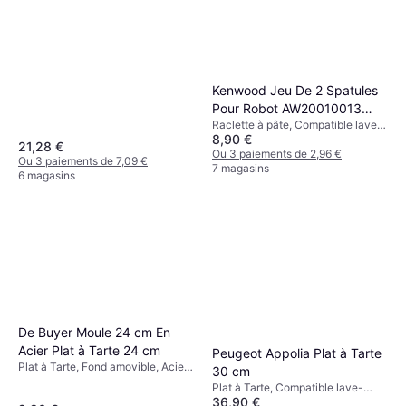
Couleur: Noir Poids: 100 g
Kenwood Jeu De 2 Spatules
Pour Robot AW20010013
Raclette à pâte, Compatible lave-
Raclette à pâte
8,90 €
vaisselle Couleur: Argent, Noir,
21,28 €
Gris
Ou 3 paiements de 2,96 €
Ou 3 paiements de 7,09 €
7 magasins
6 magasins
De Buyer Moule 24 cm En
Acier Plat à Tarte 24 cm
Peugeot Appolia Plat à Tarte
Plat à Tarte, Fond amovible, Acier,
30 cm
Acier inoxydable, Rond Couleur:
Plat à Tarte, Compatible lave-
Gris, Noir
36,90 €
vaisselle, Rond Couleur: Rouge,