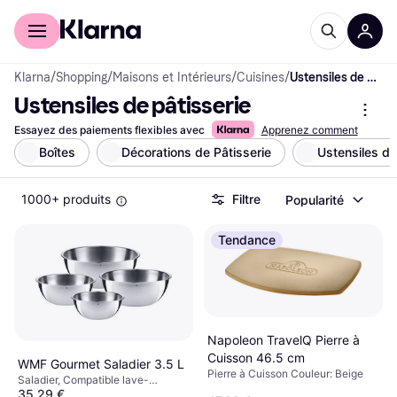
Acheter avec Klarna
Espace entreprises
Klarna
/
Shopping
/
Maisons et Intérieurs
/
Cuisines
/
Ustensiles de pâtisserie
Ustensiles de pâtisserie
Essayez des paiements flexibles avec
Apprenez comment
Boîtes
Décorations de Pâtisserie
Ustensiles de
1000+ produits
Filtre
Popularité
Tendance
Napoleon TravelQ Pierre à
Cuisson 46.5 cm
WMF Gourmet Saladier 3.5 L
Pierre à Cuisson Couleur: Beige
Saladier, Compatible lave-
35,29 €
vaisselle, Acier inoxydable