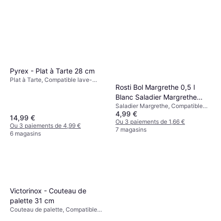
Pyrex - Plat à Tarte 28 cm
Plat à Tarte, Compatible lave-
Rosti Bol Margrethe 0,5 l
vaisselle, Rond Couleur:
Transparent
Blanc Saladier Margrethe
Saladier Margrethe, Compatible
12.6 cm 0.5 L
4,99 €
lave-vaisselle, Plastique Couleur:
14,99 €
Blanc
Ou 3 paiements de 1,66 €
Ou 3 paiements de 4,99 €
7 magasins
6 magasins
Victorinox - Couteau de
palette 31 cm
Couteau de palette, Compatible
lave-vaisselle, Acier inoxydable