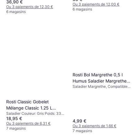
36,90 €
Violet
Ou 3 paiements de 12,00 €
Ou 3 paiements de 12,30 €
6 magasins
6 magasins
Rosti Bol Margrethe 0,5 l
Humus Saladier Margrethe
Saladier Margrethe, Compatible
12.6 cm 0.5 L
lave-vaisselle, Plastique Couleur:
Beige Poids: 140 g
Rosti Classic Gobelet
Mélange Classic 1.25 L
Saladier Couleur: Gris Poids: 330
Humus Saladier 15.5 cm 1.25
18,95 €
g
L
4,99 €
Ou 3 paiements de 6,31 €
Ou 3 paiements de 1,66 €
7 magasins
7 magasins