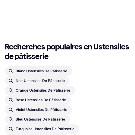
Moule à charnière, Revêtement
charnière
Carré
24,71 €
antiadhésif Couleur: Noir
25,99 €
Ou 3 paiements de 8,23 €
Ou 3 paiements de 8,66 €
2 magasins
3 magasins
1
2
3
...
37
...
70
Recherches populaires en Ustensiles 
de pâtisserie
Blanc Ustensiles De Pâtisserie
Noir Ustensiles De Pâtisserie
Orange Ustensiles De Pâtisserie
Rose Ustensiles De Pâtisserie
Violet Ustensiles De Pâtisserie
Bleu Ustensiles De Pâtisserie
Turquoise Ustensiles De Pâtisserie