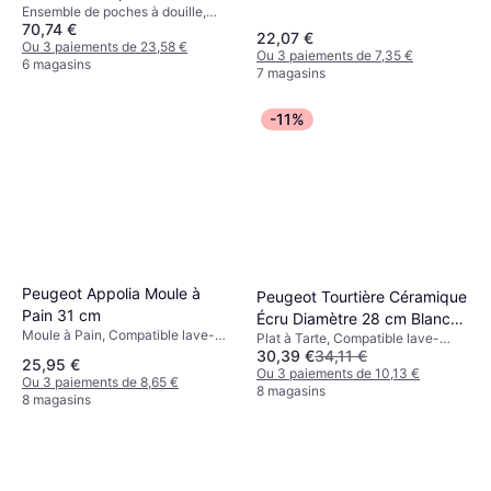
Ensemble de poches à douille,
70,74 €
Compatible lave-vaisselle,
22,07 €
Plastique, Acier inoxydable
Ou 3 paiements de 23,58 €
Ou 3 paiements de 7,35 €
Couleur: Gris
6 magasins
7 magasins
-11%
Peugeot Appolia Moule à
Peugeot Tourtière Céramique
Pain 31 cm
Écru Diamètre 28 cm Blanc
Moule à Pain, Compatible lave-
Plat à Tarte, Compatible lave-
Plat à Tarte 28 cm
vaisselle, Céramique,
30,39 €
34,11 €
vaisselle, Rond Couleur: Blanc
25,95 €
Rectangulaire Couleur: Blanc
Ou 3 paiements de 10,13 €
Ou 3 paiements de 8,65 €
8 magasins
8 magasins