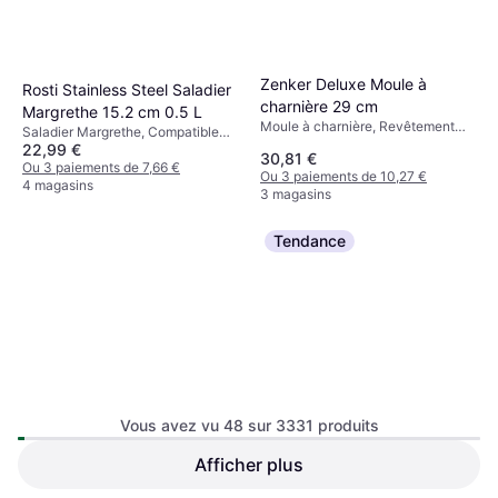
Zenker Deluxe Moule à
Rosti Stainless Steel Saladier
charnière 29 cm
Margrethe 15.2 cm 0.5 L
Moule à charnière, Revêtement
Saladier Margrethe, Compatible
antiadhésif, Compatible lave-
22,99 €
lave-vaisselle, Acier inoxydable
30,81 €
vaisselle, Acier inoxydable,
Couleur: Acier Inoxydable Poids:
Ou 3 paiements de 7,66 €
Ou 3 paiements de 10,27 €
Rectangulaire
261 g
4 magasins
3 magasins
Tendance
Vous avez vu 48 sur 3331 produits
Kaiser Bake & Take Moule à
charnière 24 cm
Afficher plus
Zenker Manqué à 26 cm
Moule à charnière, Revêtement
Black Metallic Moule à
antiadhésif, Acier inoxydable,