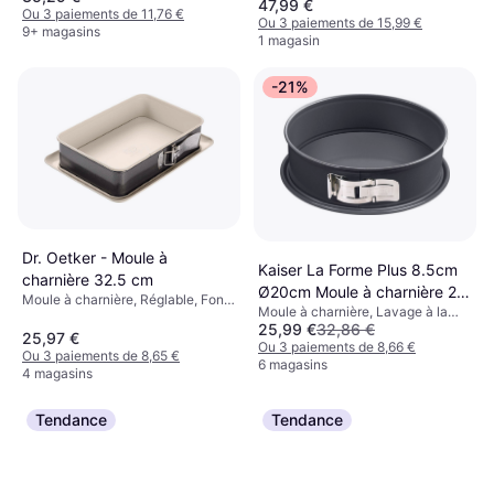
47,99 €
Couleur: Acier Inoxydable
Ou 3 paiements de 11,76 €
Ou 3 paiements de 15,99 €
9+ magasins
1 magasin
-21%
Dr. Oetker - Moule à
Kaiser La Forme Plus 8.5cm
charnière 32.5 cm
Ø20cm Moule à charnière 20
Moule à charnière, Réglable, Fond
Moule à charnière, Lavage à la
cm
amovible, Revêtement antiadhésif,
25,99 €
32,86 €
main, Fond amovible, Revêtement
Acier, Rectangulaire Couleur: Noir
25,97 €
antiadhésif, Compatible lave-
Ou 3 paiements de 8,66 €
Ou 3 paiements de 8,65 €
vaisselle, Acier, Rond Couleur: Noir
6 magasins
4 magasins
Poids: 459 g
Tendance
Tendance