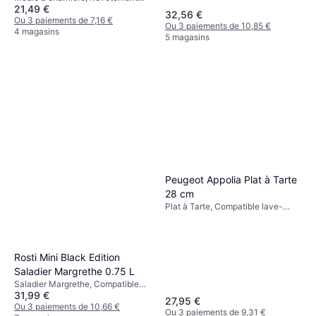
21,49 €
antiadhésif, Compatible lave-
32,56 €
vaisselle, Fond amovible, Rond
Ou 3 paiements de 7,16 €
Ou 3 paiements de 10,85 €
Couleur: Noir
4 magasins
5 magasins
Peugeot Appolia Plat à Tarte
28 cm
Plat à Tarte, Compatible lave-
vaisselle, Rond Couleur: Rouge
Rosti Mini Black Edition
Saladier Margrethe 0.75 L
Saladier Margrethe, Compatible
31,99 €
lave-vaisselle, Plastique,
27,95 €
Mélamine Couleur: Noir
Ou 3 paiements de 10,66 €
Ou 3 paiements de 9,31 €