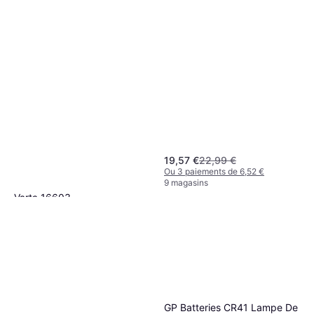
Rechargeable Incluse, Lumen:
300, Plage: 71 m, Poids: 12g
19,57 €
22,99 €
Ou 3 paiements de 6,52 €
9 magasins
Varta 16603
Lampe de Poche, Lumen: 15,
6,49 €
10,33 €
Plage: 11 m, Poids: 38g
Ou 3 paiements de 2,16 €
6 magasins
GP Batteries CR41 Lampe De