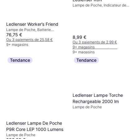
Lampe de Poche, Indicateur de
Batterie, Batterie Rechargeable
Incluse, Lumen: 400, Plage: 80 m,
Poids: 30g
Ledlenser Worker’s Friend
Varta Indestructible F30 Pro
Lampe de Poche, Batterie
650 lm IP67 6 Piles AA
76,75 €
Rechargeable Incluse, Lumen:
8,99 €
Lampe de Poche, Étanche, Lumen:
350, Plage: 130 m, Poids: 180g
Ou 3 paiements de 25,58 €
25,19 €
Ou 3 paiements de 2,99 €
650, Plage: 279 m, Poids: 507g
9+ magasins
9+ magasins
Ou 3 paiements de 8,39 €
9+ magasins
Tendance
Tendance
Ledlenser Lampe Torche
Rechargeable 2000 lm
Lampe de Poche
Ledlenser Lampe De Poche
P9R Core LEP 1000 Lumens
Lampe de Poche