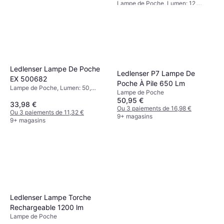
Lampe de Poche, Lumen: 12,
g
3,09 €
Plage: 22 m, Poids: 37g
Ou 3 paiements de 1,03 €
9+ magasins
Ledlenser Lampe De Poche
Ledlenser P7 Lampe De
EX 500682
Poche À Pile 650 Lm
Lampe de Poche, Lumen: 50,
Lampe de Poche
Plage: 35 m, Poids: 65g
50,95 €
33,98 €
Ou 3 paiements de 16,98 €
Ou 3 paiements de 11,32 €
9+ magasins
9+ magasins
Ledlenser Lampe Torche
Rechargeable 1200 lm
Lampe de Poche