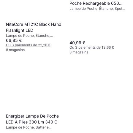
Poche Rechargeable 650
Lampe de Poche, Étanche, Spot
Lumens
Lumineux Réglable (focus),
Batterie Rechargeable Incluse,
SOS, Lumen: 650, Plage: 135 m,
NiteCore MT21C Black Hand
Poids: 179g
Flashlight LED
Lampe de Poche, Étanche,
66,85 €
Stroboscope, SOS, Indicateur de
40,99 €
Batterie, Lumen: 1000, Plage: 184
Ou 3 paiements de 22,28 €
Ou 3 paiements de 13,66 €
m, Poids: 104g
8 magasins
8 magasins
Energizer Lampe De Poche
LED À Piles 300 Lm 340 G
Lampe de Poche, Batterie
Rechargeable Incluse, Lumen: