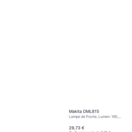
Makita DML815
Lampe de Poche, Lumen: 160,
Plage: 1 m, Poids: 884.5g
29,73 €