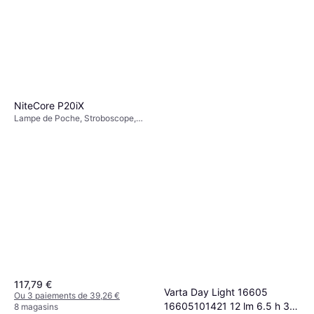
NiteCore P20iX
Lampe de Poche, Stroboscope,
Étanche, Batterie Rechargeable
Incluse, Lumen: 4000, Plage: 221
m, Poids: 116g
117,79 €
Varta Day Light 16605
Ou 3 paiements de 39,26 €
16605101421 12 lm 6.5 h 37
8 magasins