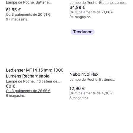
Lampe de Poche, Batterie
Lampe de Poche, Étanche, Lumen:
Rechargeable Incluse, Lumen:
64,99 €
625, Plage: 406 m, Poids: 748g
61,85 €
270, Plage: 335 m, Poids: 207g
Ou 3 paiements de 21,66 €
Ou 3 paiements de 20,61 €
9+ magasins
9+ magasins
Tendance
Ledlenser MT14 151mm 1000
Xiaomi MJSDT001QW
Nebo 450 Flex
Lumens Rechargeable
Lampe de Poche, SOS, Indicateur
Lampe de Poche, Batterie
Lampe de Poche, Indicateur de
35,99 €
de Batterie, Lumen: 1000, Plage:
Rechargeable Incluse, Étanche,
80 €
Batterie, Étanche, Batterie
240 m
Ou 3 paiements de 11,99 €
12,90 €
Stroboscope, Lumen: 450, Plage:
Rechargeable Incluse, Lumen:
Ou 3 paiements de 26,66 €
9+ magasins
Ou 3 paiements de 4,30 €
237 m, Poids: 71g
1000, Plage: 320 m, Poids: 253g
6 magasins
5 magasins