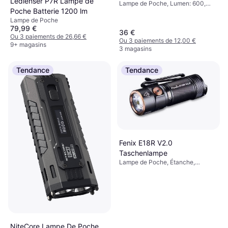
Ledlenser P7R Lampe de
Lampe de Poche, Lumen: 600,
Poche Batterie 1200 lm
Plage: 90 m, Poids: 20g
Lampe de Poche
79,99 €
36 €
Ou 3 paiements de 26,66 €
Ou 3 paiements de 12,00 €
9+ magasins
3 magasins
Tendance
Tendance
Fenix E18R V2.0
Taschenlampe
Lampe de Poche, Étanche,
Indicateur de Batterie,
Stroboscope
NiteCore Lampe De Poche