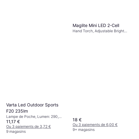
Maglite Mini LED 2-Cell
Hand Torch, Adjustable Bright
Spot (focus), Lumen: 332, Range:
172 m, Weight: 117.8g
Varta Led Outdoor Sports
F20 235lm
Lampe de Poche, Lumen: 290,
18 €
11,17 €
Plage: 153 m, Poids: 160.4g
Ou 3 paiements de 6,00 €
Ou 3 paiements de 3,72 €
9+ magasins
9 magasins