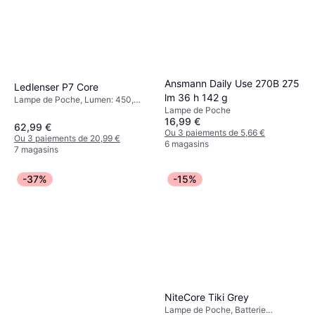
10,09 €
Rechargeable Incluse, Lumen: 28,
Plage: 24 m, Poids: 150.5g
Ou 3 paiements de 3,36 €
7 magasins
Ansmann Daily Use 270B 275
Ledlenser P7 Core
lm 36 h 142 g
Lampe de Poche, Lumen: 450,
Lampe de Poche
Plage: 300 m, Poids: 175g
16,99 €
62,99 €
Ou 3 paiements de 5,66 €
Ou 3 paiements de 20,99 €
6 magasins
7 magasins
-37%
-15%
NiteCore Tiki Grey
Lampe de Poche, Batterie