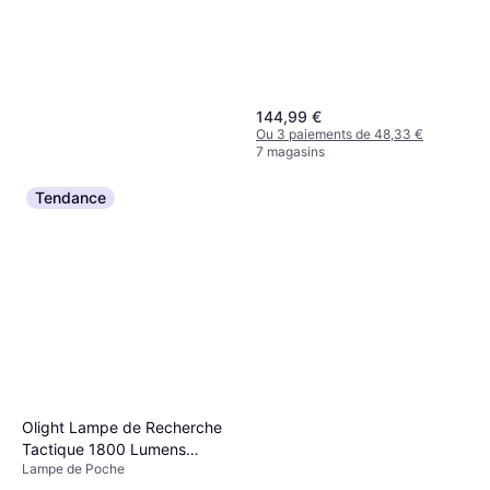
144,99 €
Ou 3 paiements de 48,33 €
7 magasins
Tendance
Varta Indestructible F20 Pro
350 lm 157 g
Olight Lampe de Recherche
Lampe de Poche, Étanche, Lumen:
Tactique 1800 Lumens
14,99 €
350, Plage: 140 m, Poids: 205g
Lampe de Poche
Javelot Turbo 2
Ou 3 paiements de 4,99 €