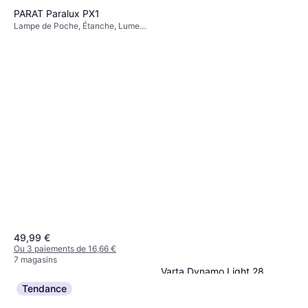
PARAT Paralux PX1
Lampe de Poche, Étanche, Lumen:
120, Plage: 150 m, Poids: 80g
49,99 €
Ou 3 paiements de 16,66 €
7 magasins
Varta Dynamo Light 28
Lumens 28 Lumens
Tendance
Lampe de Poche, Batterie