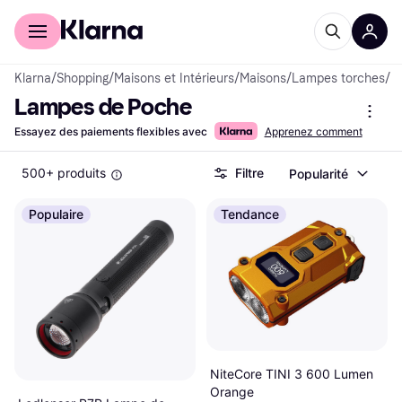
Acheter avec Klarna
Espace entreprises
Klarna
/
Shopping
/
Maisons et Intérieurs
/
Maisons
/
Lampes torches
/
L
Lampes de Poche
Essayez des paiements flexibles avec
Apprenez comment
500+ produits
Filtre
Popularité
Populaire
Tendance
NiteCore TINI 3 600 Lumen
Orange