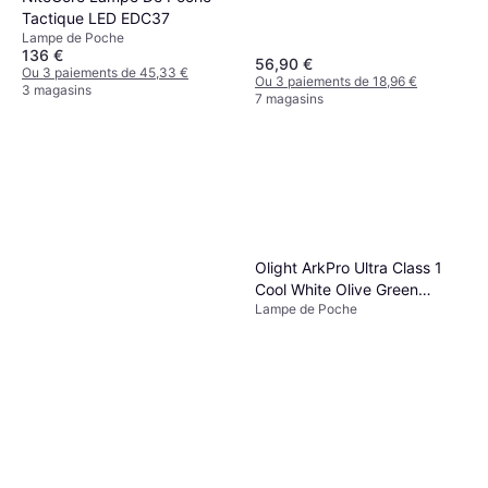
Tactique LED EDC37
Lampe de Poche
136 €
56,90 €
Ou 3 paiements de 45,33 €
Ou 3 paiements de 18,96 €
3 magasins
7 magasins
Olight ArkPro Ultra Class 1
Cool White Olive Green
Lampe de Poche
Lampe de Poche 1700
Lumens