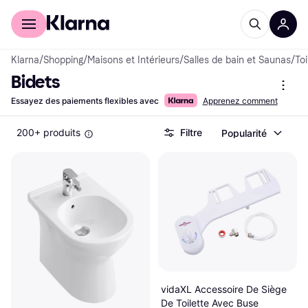
Acheter avec Klarna
Espace entreprises
Klarna
/
Shopping
/
Maisons et Intérieurs
/
Salles de bain et Saunas
/
Toi
Bidets
Essayez des paiements flexibles avec
Apprenez comment
200+ produits
Filtre
Popularité
vidaXL Accessoire De Siège
De Toilette Avec Buse