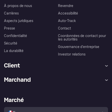
À propos de nous
Revendre
Carrières
Accessibilité
Aspects juridiques
Auto-Track
Presse
Contact
Confidentialité
Coordonnées de contact pour
les autorités
Sécurité
Gouvernance d’entreprise
La durabilité
Investor relations
Client
Aide
Réclamations
Marchand
Login
Protection contre la fraude
Support Marchand
Portail développeurs
L'appli shopping de Klarna
Paramètres de confidentialité
Portail Marchand
Statut opérationnel
Marché
Explorez les magasins
Votre droit de rétractation
Vendre avec Klarna
Plateformes et partenaires
Politique de protection de
l’acheteur Klarna