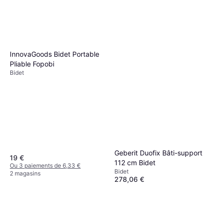
InnovaGoods Bidet Portable
Pliable Fopobi
Bidet
Geberit Duofix Bâti-support
19 €
112 cm Bidet
Ou 3 paiements de 6,33 €
Bidet
2 magasins
278,06 €
Ou 3 paiements de 92,68 €
3 magasins