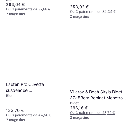
263,64 €
253,02 €
Ou 3 paiements de 87,88 €
Ou 3 paiements de 84,34 €
2 magasins
2 magasins
Laufen Pro Cuvette
suspendue,
Villeroy & Boch Skyla Bidet
Bidet
H8209500000001, blanc
37x53cm Robinet Monotrou
Bidet
Blanc Alpin
296,16 €
133,70 €
Ou 3 paiements de 98,72 €
Ou 3 paiements de 44,56 €
2 magasins
2 magasins