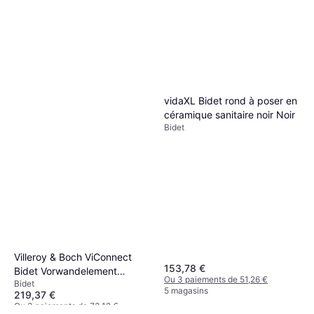
vidaXL Bidet rond à poser en
céramique sanitaire noir Noir
Bidet
Villeroy & Boch ViConnect
153,78 €
Bidet Vorwandelement
Ou 3 paiements de 51,26 €
Bidet
Bauhöhe 1120 cm
5 magasins
219,37 €
Ou 3 paiements de 73,12 €