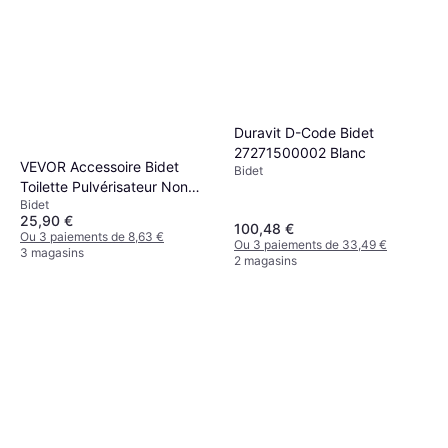
Duravit D-Code Bidet
27271500002 Blanc
VEVOR Accessoire Bidet
Bidet
Toilette Pulvérisateur Non
Bidet
Électrique Pression Réglable
25,90 €
100,48 €
Ou 3 paiements de 8,63 €
Ou 3 paiements de 33,49 €
3 magasins
2 magasins