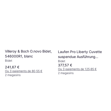
5 magasins
Villeroy & Boch O.novo Bidet,
Laufen Pro Liberty Cuvette
546000R1, blanc
suspendue Ausführung
Bidet
Bidet
erhöht und lang,
377,57 €
H8209530000001, blanc
241,67 €
Ou 3 paiements de 125,85 €
Ou 3 paiements de 80,55 €
2 magasins
2 magasins