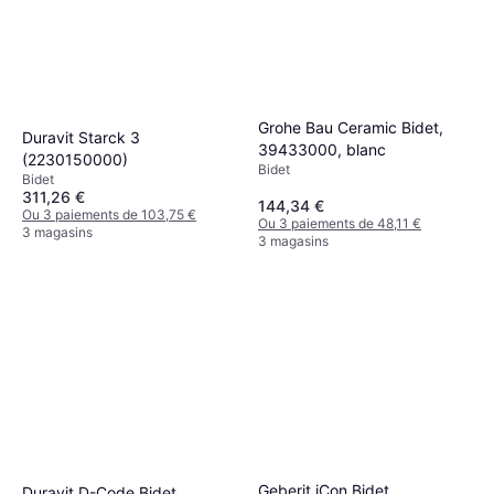
Grohe Bau Ceramic Bidet,
Duravit Starck 3
39433000, blanc
(2230150000)
Bidet
Bidet
311,26 €
144,34 €
Ou 3 paiements de 103,75 €
Ou 3 paiements de 48,11 €
3 magasins
3 magasins
Geberit iCon Bidet,
Duravit D-Code Bidet,