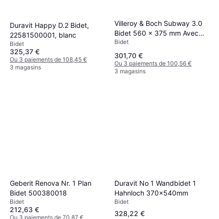
Villeroy & Boch Subway 3.0
Duravit Happy D.2 Bidet,
Bidet 560 x 375 mm Avec
22581500001, blanc
Bidet
Trop-Plein
Bidet
325,37 €
301,70 €
Ou 3 paiements de 108,45 €
Ou 3 paiements de 100,56 €
3 magasins
3 magasins
Duravit No 1 Wandbidet 1
Geberit Renova Nr. 1 Plan
Hahnloch 370x540mm
Bidet 500380018
Bidet
Bidet
212,63 €
328,22 €
Ou 3 paiements de 70,87 €