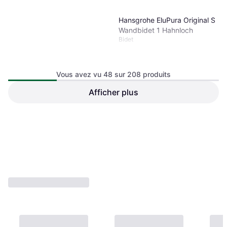
Hansgrohe EluPura Original S
Wandbidet 1 Hahnloch
Bidet
Vous avez vu 48 sur 208 produits
Afficher plus
Mepa Bâti-support 54 cm
Bidet 401100
Bidet
105,07 €
288,44 €
Ou 3 paiements de 35,02 €
Ou 3 paiements de 96,14 €
3 magasins
2 magasins
1
2
3
...
5