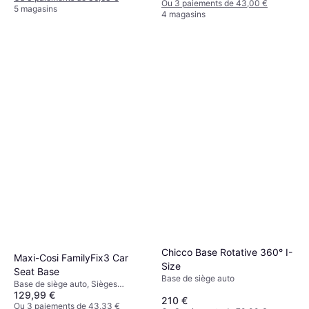
Ou 3 paiements de 43,00 €
5 magasins
4 magasins
Chicco Base Rotative 360° I-
Maxi-Cosi FamilyFix3 Car
Size
Seat Base
Base de siège auto
Base de siège auto, Sièges
129,99 €
orientés vers l'arrière, ISOFIX
210 €
Ou 3 paiements de 43,33 €