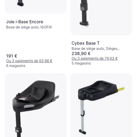
Joie i-Base Encore
Base de siège auto, ISOFIX
Cybex Base T
Base de siège auto, Sièges
238,90 €
orientés vers l'avant, Sièges
191 €
orientés vers l'arrière, Rotatif,
Ou 3 paiements de 79,63 €
Ou 3 paiements de 63,66 €
ISOFIX
5 magasins
6 magasins