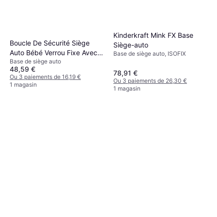
Kinderkraft Mink FX Base
Boucle De Sécurité Siège
Siège-auto
Auto Bébé Verrou Fixe Avec
Base de siège auto, ISOFIX
Base de siège auto
Clip De Ceinture
48,59 €
78,91 €
Ou 3 paiements de 16,19 €
Ou 3 paiements de 26,30 €
1 magasin
1 magasin