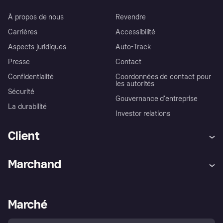
À propos de nous
Revendre
Carrières
Accessibilité
Aspects juridiques
Auto-Track
Presse
Contact
Confidentialité
Coordonnées de contact pour
les autorités
Sécurité
Gouvernance d’entreprise
La durabilité
Investor relations
Client
Aide
Réclamations
Marchand
Login
Protection contre la fraude
Support Marchand
Portail développeurs
L'appli shopping de Klarna
Paramètres de confidentialité
Portail Marchand
Statut opérationnel
Marché
Explorez les magasins
Votre droit de rétractation
Vendre avec Klarna
Plateformes et partenaires
Politique de protection de