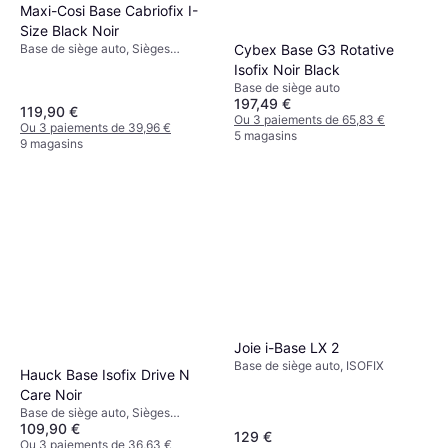
Maxi-Cosi Base Cabriofix I-
Size Black Noir
Base de siège auto, Sièges
Cybex Base G3 Rotative
orientés vers l'arrière, ISOFIX
Isofix Noir Black
Base de siège auto
197,49 €
119,90 €
Ou 3 paiements de 65,83 €
Ou 3 paiements de 39,96 €
5 magasins
9 magasins
Joie i-Base LX 2
Base de siège auto, ISOFIX
Hauck Base Isofix Drive N
Care Noir
Base de siège auto, Sièges
109,90 €
orientés vers l'arrière, ISOFIX
129 €
Ou 3 paiements de 36,63 €