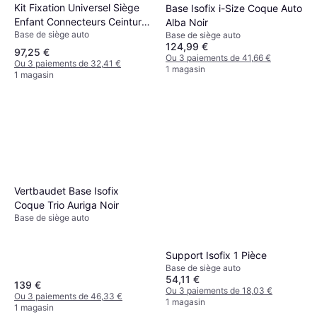
Kit Fixation Universel Siège
Base Isofix i-Size Coque Auto
Enfant Connecteurs Ceinture
Alba Noir
Base de siège auto
Noir
Base de siège auto
124,99 €
97,25 €
Ou 3 paiements de 41,66 €
Ou 3 paiements de 32,41 €
1 magasin
1 magasin
Vertbaudet Base Isofix
Coque Trio Auriga Noir
Base de siège auto
Support Isofix 1 Pièce
Base de siège auto
54,11 €
139 €
Ou 3 paiements de 18,03 €
Ou 3 paiements de 46,33 €
1 magasin
1 magasin