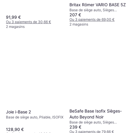
Britax Römer VARIO BASE 5Z
Base de siège auto, Sièges
207 €
orientés vers l'arrière, Rotatif,
91,99 €
ISOFIX
Ou 3 paiements de 69,00 €
Ou 3 paiements de 30,66 €
2 magasins
2 magasins
BeSafe Base Isofix Sièges-
Joie i-Base 2
Auto Beyond Noir
Base de siège auto, Pliable, ISOFIX
Base de siège auto, Sièges
239 €
orientés vers l'arrière, Sièges
128,90 €
orientés vers l'avant, ISOFIX
Ou 3 paiements de 79,66 €