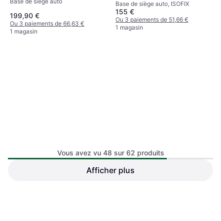
Base de siège auto
Base de siège auto, ISOFIX
155 €
199,90 €
Ou 3 paiements de 51,66 €
Ou 3 paiements de 66,63 €
1 magasin
1 magasin
Nuna Base Next
Vous avez vu 48 sur 62 produits
Base de siège auto, Rotatif
Afficher plus
Ickle Bubba Base De Siège
Auto Isofix
Base de siège auto, Sièges
129 €
orientés vers l'arrière, ISOFIX
215,90 €
Ou 3 paiements de 43,00 €
Ou 3 paiements de 71,96 €
1 magasin
2 magasins