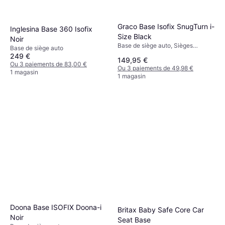
Graco Base Isofix SnugTurn i-
Inglesina Base 360 Isofix
Size Black
Noir
Base de siège auto, Sièges
Base de siège auto
orientés vers l'arrière, ISOFIX
249 €
149,95 €
Ou 3 paiements de 83,00 €
Ou 3 paiements de 49,98 €
1 magasin
1 magasin
Doona Base ISOFIX Doona-i
Britax Baby Safe Core Car
Noir
Seat Base