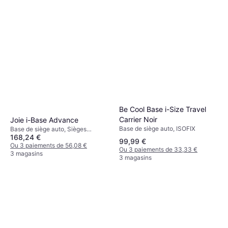
Be Cool Base i-Size Travel
Carrier Noir
Joie i-Base Advance
Base de siège auto, ISOFIX
Base de siège auto, Sièges
168,24 €
orientés vers l'avant, Sièges
99,99 €
orientés vers l'arrière, ISOFIX
Ou 3 paiements de 56,08 €
Ou 3 paiements de 33,33 €
3 magasins
3 magasins