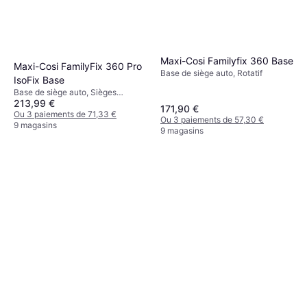
Maxi-Cosi Familyfix 360 Base
Maxi-Cosi FamilyFix 360 Pro
Base de siège auto, Rotatif
IsoFix Base
Base de siège auto, Sièges
213,99 €
orientés vers l'arrière, Rotatif,
171,90 €
ISOFIX
Ou 3 paiements de 71,33 €
Ou 3 paiements de 57,30 €
9 magasins
9 magasins