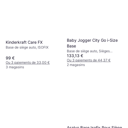
Baby Jogger City Go i-Size
Kinderkraft Care FX
Base
Base de siège auto, ISOFIX
Base de siège auto, Sièges
133,13 €
orientés vers l'arrière, ISOFIX
99 €
Ou 3 paiements de 44,37 €
Ou 3 paiements de 33,00 €
2 magasins
3 magasins
Asalvo Base Isofix Pour Siège