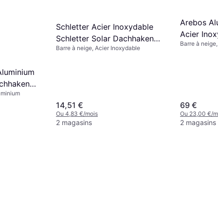
Arebos Al
Schletter Acier Inoxydable
Acier Ino
Schletter Solar Dachhaken
Barre à neige,
de 10 Cro
Barre à neige, Acier Inoxydable
101002-020
Inoxydable
pour Pann
Photovolt
 Aluminium
120 mm
achhaken
luminium
14,51 €
69 €
Ou 4,83 €/mois
Ou 23,00 €/m
2 magasins
2 magasins