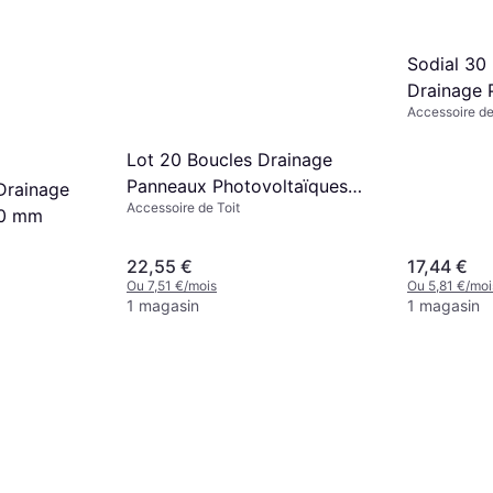
Sodial 30
Drainage 
Accessoire de
Photovolt
Lot 20 Boucles Drainage
Panneaux Photovoltaïques
Drainage
Accessoire de Toit
40 mm
40 mm
22,55 €
17,44 €
Ou 7,51 €/mois
Ou 5,81 €/moi
1 magasin
1 magasin