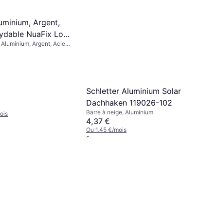
uminium, Argent,
xydable NuaFix Lot
 Aluminium, Argent, Acier
chets de Toit A2
eaux Solaires
aïques 174 x 140 x
Schletter Aluminium Solar
Dachhaken 119026-102
Barre à neige, Aluminium
ois
4,37 €
Ou 1,45 €/mois
2 magasins