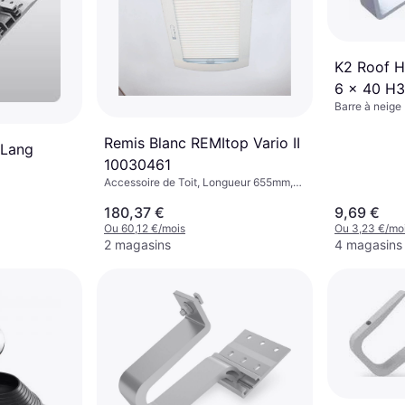
K2 Roof 
6 x 40 H
Barre à neige
Remis Blanc REMItop Vario II
 Lang
10030461
Accessoire de Toit, Longueur 655mm,
Largeur 603mm, Hauteur 230mm, Poids
180,37 €
9,69 €
6kgBlanc
Ou 60,12 €/mois
Ou 3,23 €/mo
2 magasins
4 magasins