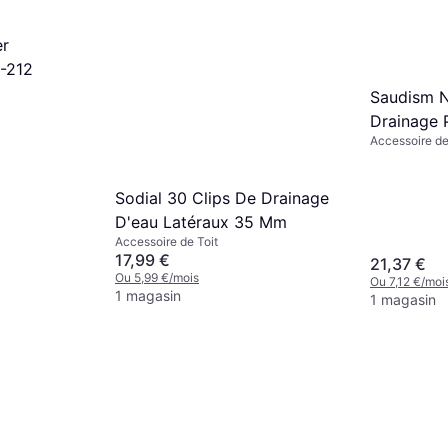
er
-212
Saudism N
Drainage 
Accessoire de
Photovolt
Sodial 30 Clips De Drainage
D'eau Latéraux 35 Mm
Accessoire de Toit
17,99 €
21,37 €
Ou 5,99 €/mois
Ou 7,12 €/moi
1 magasin
1 magasin