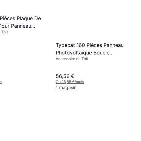
 Pièces Plaque De
Pour Panneau
 Toit
aïque
Typecat 160 Pièces Panneau
Photovoltaïque Boucle
Accessoire de Toit
Drainage Surface
56,56 €
s
Ou 18,85 €/mois
1 magasin