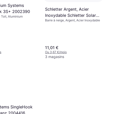
ium Systems
Schletter Argent, Acier
k 3S+ 2002390
Inoxydable Schletter Solar
 Toit, Aluminium
Barre à neige, Argent, Acier Inoxydable
Dachhaken Eco S 135mm
100004-000
11,01 €
s
Ou 3,67 €/mois
3 magasins
tems SingleHook
wanz 2004416