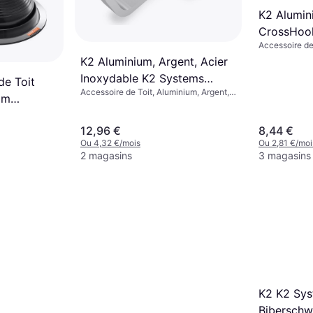
K2 Alumin
CrossHoo
Accessoire de
K2 Aluminium, Argent, Acier
Inoxydable K2 Systems
de Toit
Accessoire de Toit, Aluminium, Argent,
Dachhaken 2003155
mm
Acier Inoxydable
le EDPM
12,96 €
8,44 €
Ou 4,32 €/mois
Ou 2,81 €/moi
2 magasins
3 magasins
K2 K2 Sys
Bibersch