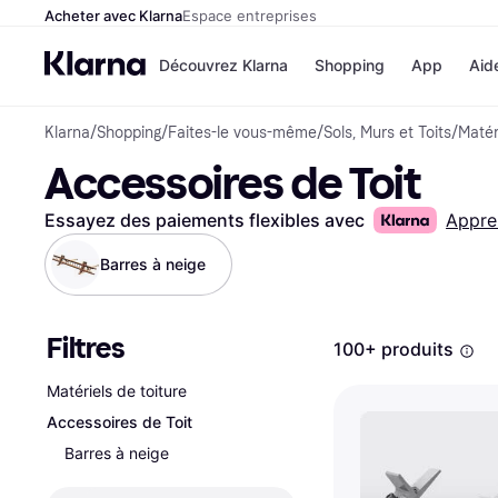
Acheter avec Klarna
Espace entreprises
Découvrez Klarna
Shopping
App
Aid
Klarna
/
Shopping
/
Faites-le vous-même
/
Sols, Murs et Toits
/
Matér
Options de paiem
Magasins
Accessoires de Toit
Toutes les options d
Cdiscoun
paiement
Airbnb
Payer maintenant
Booking.
Essayez des paiements flexibles avec
Appre
Paiement en 3 fois
Temu
Paiement à 30 jours
JD Sport
Barres à neige
Klarna sur Apple Pa
Filtres
Voir tous les
100+ produits
Matériels de toiture
Accessoires de Toit
Barres à neige