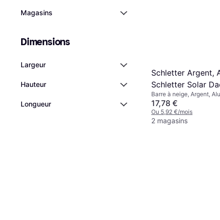
Magasins
Dimensions
Largeur
Schletter Argent,
Schletter Solar D
Hauteur
Barre à neige, Argent, A
101024-120
17,78 €
Longueur
Ou 5,92 €/mois
2 magasins