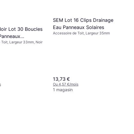
SEM Lot 16 Clips Drainage
Eau Panneaux Solaires
oir Lot 30 Boucles
Accessoire de Toit, Largeur 35mm
Panneaux
 Toit, Largeur 33mm, Noir
aïques 33 mm
13,73 €
s
Ou 4,57 €/mois
1 magasin