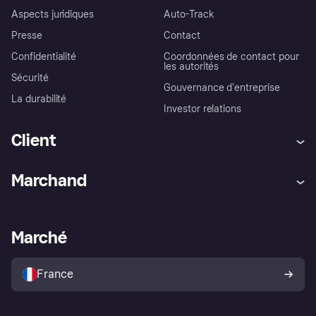
Aspects juridiques
Auto-Track
Presse
Contact
Confidentialité
Coordonnées de contact pour
les autorités
Sécurité
Gouvernance d’entreprise
La durabilité
Investor relations
Client
Aide
Réclamations
Marchand
Login
Protection contre la fraude
Support Marchand
Portail développeurs
L'appli shopping de Klarna
Paramètres de confidentialité
Portail Marchand
Statut opérationnel
Marché
Explorez les magasins
Votre droit de rétractation
Vendre avec Klarna
Plateformes et partenaires
Politique de protection de
l’acheteur Klarna
France