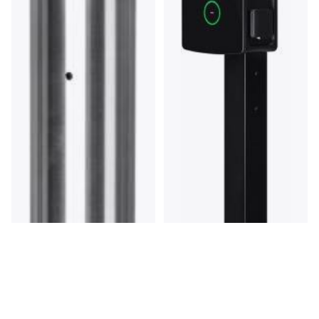
Circontrol Pied De Montage
Pour Seule Borne
Poteau de Recharge
594 €
Ou 3 paiements de 198,00 €
1 magasin
Evbox Pied De Montage
Scellé 190cm Business Line
Poteau de Recharge
276 €
Ou 3 paiements de 92,00 €