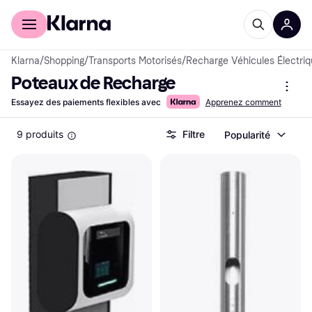
Acheter avec Klarna
Espace entreprises
Klarna
/
Shopping
/
Transports Motorisés
/
Recharge Véhicules Électri
Poteaux de Recharge
Essayez des paiements flexibles avec
Apprenez comment
9 produits
Filtre
Popularité