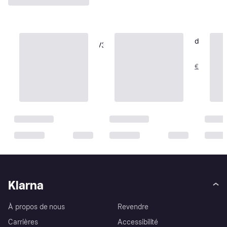
GSAB Elektrotechnik Poller
ABB Piedestal Bas, 2 laddare
Rund Mit Sockel 36P1500V3
Poteau de Recharge
Poteau de Recharge
434,62 €
602,63 €
Ou 3 paiements de 144,87 €
Ou 3 paiements de 200,87 €
1 magasin
1 magasin
Klarna
À propos de nous
Revendre
Carrières
Accessibilité