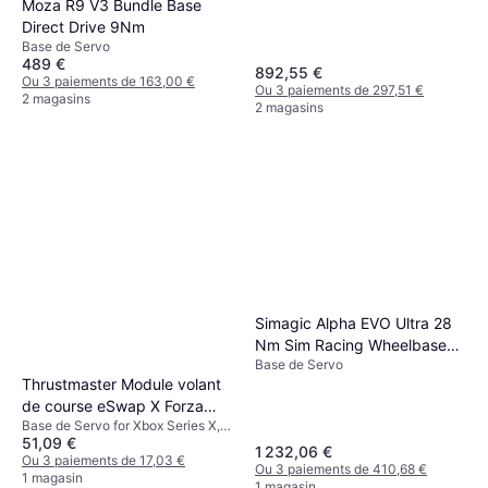
Moza R9 V3 Bundle Base
Direct Drive 9Nm
Base de Servo
489 €
892,55 €
Ou 3 paiements de 163,00 €
Ou 3 paiements de 297,51 €
2 magasins
2 magasins
Simagic Alpha EVO Ultra 28
Nm Sim Racing Wheelbase
Base de Servo
PC
Thrustmaster Module volant
de course eSwap X Forza
Base de Servo for Xbox Series X,
Horizon 5
51,09 €
PC, Xbox One
1 232,06 €
Ou 3 paiements de 17,03 €
Ou 3 paiements de 410,68 €
1 magasin
1 magasin