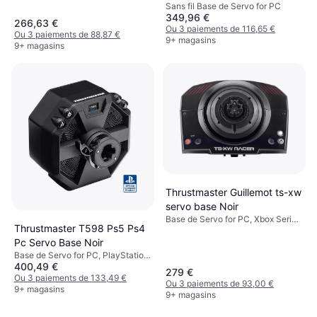
Sans fil Base de Servo for PC
Direct Drive
349,96 €
266,63 €
Ou 3 paiements de 116,65 €
Ou 3 paiements de 88,87 €
9+ magasins
9+ magasins
Thrustmaster Guillemot ts-xw
servo base Noir
Base de Servo for PC, Xbox Series
Thrustmaster T598 Ps5 Ps4
X, Xbox One
Pc Servo Base Noir
Base de Servo for PC, PlayStation
400,49 €
5
279 €
Ou 3 paiements de 133,49 €
Ou 3 paiements de 93,00 €
9+ magasins
9+ magasins