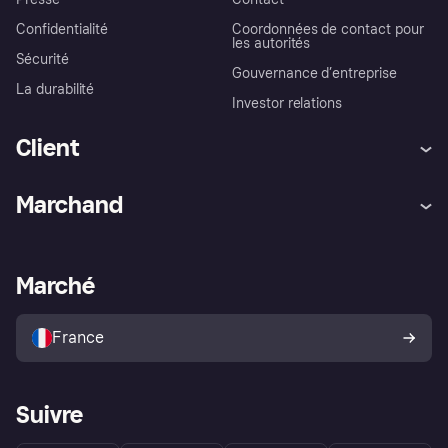
Confidentialité
Coordonnées de contact pour
les autorités
Sécurité
Gouvernance d’entreprise
La durabilité
Investor relations
Client
Aide
Réclamations
Marchand
Login
Protection contre la fraude
Support Marchand
Portail développeurs
L'appli shopping de Klarna
Paramètres de confidentialité
Portail Marchand
Statut opérationnel
Marché
Explorez les magasins
Votre droit de rétractation
Vendre avec Klarna
Plateformes et partenaires
Politique de protection de
l’acheteur Klarna
France
Suivre