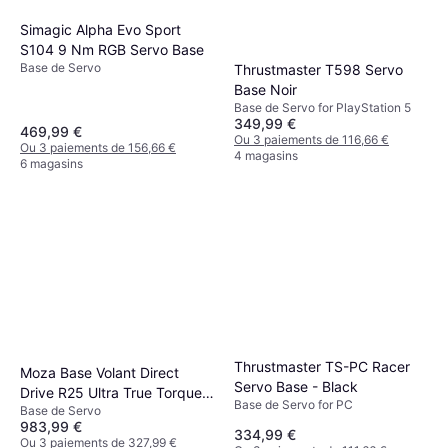
Simagic Alpha Evo Sport
S104 9 Nm RGB Servo Base
Base de Servo
Thrustmaster T598 Servo
Base Noir
Base de Servo for PlayStation 5
349,99 €
469,99 €
Ou 3 paiements de 116,66 €
Ou 3 paiements de 156,66 €
4 magasins
6 magasins
Thrustmaster TS-PC Racer
Moza Base Volant Direct
Servo Base - Black
Drive R25 Ultra True Torque
Base de Servo for PC
Base de Servo
25 Nm RGB PC
983,99 €
334,99 €
Ou 3 paiements de 327,99 €