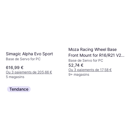
Moza Racing Wheel Base
Simagic Alpha Evo Sport
Front Mount for R16/R21 V2
Base de Servo for PC
Base de Servo for PC
Wheel PC
52,74 €
616,99 €
Ou 3 paiements de 17,58 €
Ou 3 paiements de 205,66 €
9+ magasins
5 magasins
Tendance