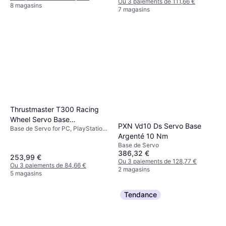
Ou 3 paiements de 111,66 €
8 magasins
7 magasins
Thrustmaster T300 Racing
Wheel Servo Base
PXN Vd10 Ds Servo Base
Base de Servo for PC, PlayStation
(PC/PS3/PS4) - Black
Argenté 10 Nm
3, PlayStation 4, PlayStation 5
Base de Servo
386,32 €
253,99 €
Ou 3 paiements de 128,77 €
Ou 3 paiements de 84,66 €
2 magasins
5 magasins
Tendance