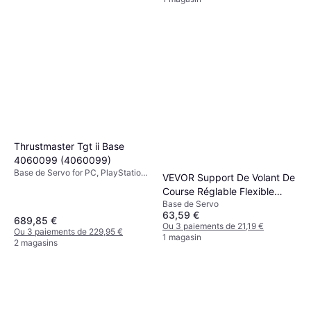
Thrustmaster Tgt ii Base
4060099 (4060099)
Base de Servo for PC, PlayStation
VEVOR Support De Volant De
4, PlayStation 3
Course Réglable Flexible
Base de Servo
Logitech G29 G25 G27 G920
63,59 €
689,85 €
Ou 3 paiements de 21,19 €
Ou 3 paiements de 229,95 €
1 magasin
2 magasins