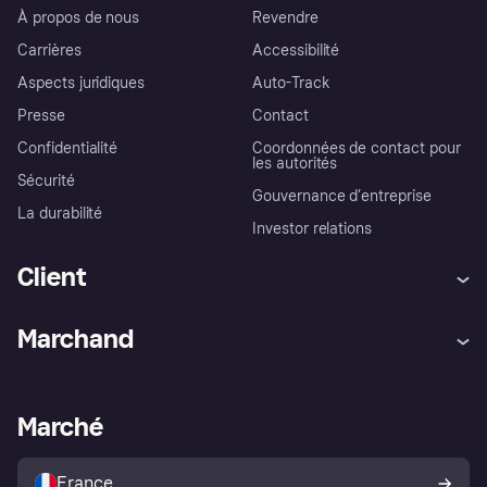
À propos de nous
Revendre
Carrières
Accessibilité
Aspects juridiques
Auto-Track
Presse
Contact
Confidentialité
Coordonnées de contact pour
les autorités
Sécurité
Gouvernance d’entreprise
La durabilité
Investor relations
Client
Aide
Réclamations
Marchand
Login
Protection contre la fraude
Support Marchand
Portail développeurs
L'appli shopping de Klarna
Paramètres de confidentialité
Portail Marchand
Statut opérationnel
Marché
Explorez les magasins
Votre droit de rétractation
Vendre avec Klarna
Plateformes et partenaires
Politique de protection de
l’acheteur Klarna
France