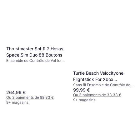
Thrustmaster Sol-R 2 Hosas
Space Sim Duo 88 Boutons
Ensemble de Contrôle de Vol for
PC
Turtle Beach Velocityone
Flightstick For Xbox
Sans fil Ensemble de Contrôle de
Black/White
99,99 €
Vol for Xbox Series X, PC, Xbox
264,99 €
One, Xbox Series S
Ou 3 paiements de 33,33 €
Ou 3 paiements de 88,33 €
9+ magasins
9+ magasins