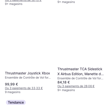
9+ magasins
9+ magasins
Thrustmaster TCA Sidestick
Thrustmaster Joystick Xbox
X Airbus Edition, Manette de
Ensemble de Contrôle de Vol for
Ensemble de Contrôle de Vol for
jeu
PC
84,18 €
PC, Xbox One
99,99 €
Ou 3 paiements de 28,06 €
Ou 3 paiements de 33,33 €
9+ magasins
9 magasins
Tendance