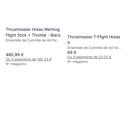
Thrustmaster Hotas Warthog
Flight Stick + Throttle - Black
Thrustmaster T-Flight Hotas
Ensemble de Contrôle de Vol for
X
PC
Ensemble de Contrôle de Vol for
69 €
PC, PlayStation 3
480,99 €
Ou 3 paiements de 23,00 €
Ou 3 paiements de 160,33 €
9+ magasins
9+ magasins