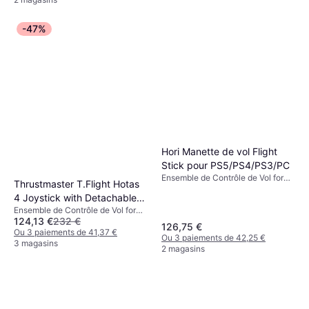
-47%
Hori Manette de vol Flight
Stick pour PS5/PS4/PS3/PC
Ensemble de Contrôle de Vol for
Thrustmaster T.Flight Hotas
PlayStation 3, PlayStation 4, PC
4 Joystick with Detachable
Ensemble de Contrôle de Vol for
Throttle - Black
124,13 €
232 €
PC, PlayStation 4
126,75 €
Ou 3 paiements de 41,37 €
Ou 3 paiements de 42,25 €
3 magasins
2 magasins