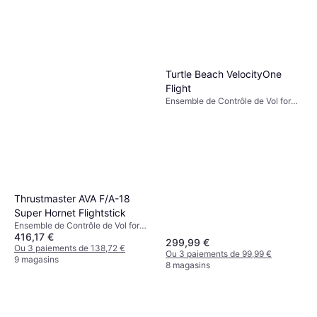
Turtle Beach VelocityOne
Flight
Ensemble de Contrôle de Vol for
Xbox Series X, PC, Xbox One
Thrustmaster AVA F/A-18
Super Hornet Flightstick
Ensemble de Contrôle de Vol for
416,17 €
PC, Windows
299,99 €
Ou 3 paiements de 138,72 €
Ou 3 paiements de 99,99 €
9 magasins
8 magasins