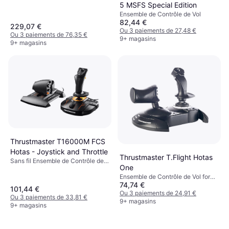
Xbox Series X, Xbox Series S, PC
5 MSFS Special Edition
Ensemble de Contrôle de Vol
82,44 €
229,07 €
Ou 3 paiements de 27,48 €
Ou 3 paiements de 76,35 €
9+ magasins
9+ magasins
Thrustmaster T16000M FCS
Hotas - Joystick and Throttle
Thrustmaster T.Flight Hotas
Sans fil Ensemble de Contrôle de
One
Vol for PC, Mac
Ensemble de Contrôle de Vol for
74,74 €
Xbox Series X, PC, Xbox One
101,44 €
Ou 3 paiements de 24,91 €
Ou 3 paiements de 33,81 €
9+ magasins
9+ magasins