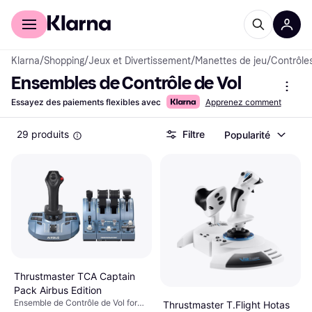
Acheter avec Klarna
Espace entreprises
Klarna
/
Shopping
/
Jeux et Divertissement
/
Manettes de jeu
/
Contrôle
Ensembles de Contrôle de Vol
Essayez des paiements flexibles avec
Apprenez comment
29 produits
Filtre
Popularité
Thrustmaster TCA Captain
Pack Airbus Edition
Ensemble de Contrôle de Vol for
Thrustmaster T.Flight Hotas