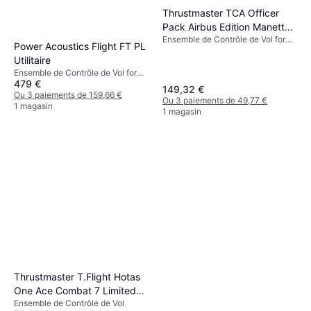
Thrustmaster TCA Officer
Pack Airbus Edition Manette
Ensemble de Contrôle de Vol for
Bleu Noir
Power Acoustics Flight FT PL
PC, Windows
Utilitaire
Ensemble de Contrôle de Vol for
479 €
PlayStation 3
149,32 €
Ou 3 paiements de 159,66 €
Ou 3 paiements de 49,77 €
1 magasin
1 magasin
Thrustmaster T.Flight Hotas
One Ace Combat 7 Limited
Ensemble de Contrôle de Vol
Edition