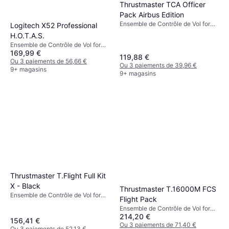
Thrustmaster TCA Officer
Pack Airbus Edition
Ensemble de Contrôle de Vol for
Logitech X52 Professional
PC
H.O.T.A.S.
Ensemble de Contrôle de Vol for
169,99 €
PC
119,88 €
Ou 3 paiements de 56,66 €
Ou 3 paiements de 39,96 €
9+ magasins
9+ magasins
Thrustmaster T.Flight Full Kit
X - Black
Thrustmaster T.16000M FCS
Ensemble de Contrôle de Vol for
Flight Pack
Xbox Series X, Nintendo Switch,
Ensemble de Contrôle de Vol for
Xbox Series S, PC, Xbox One
214,20 €
PC, Mac
156,41 €
Ou 3 paiements de 71,40 €
Ou 3 paiements de 52,13 €