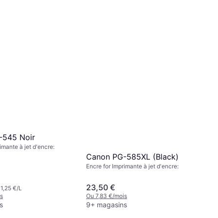
s
Ou 4,19 €/mois
9+ magasins
-545 Noir
imante à jet d'encre:
Canon PG-585XL (Black)
Encre for Imprimante à jet d'encre:
23,50 €
1,25 €/L
s
Ou 7,83 €/mois
s
9+ magasins