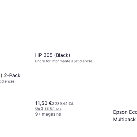
HP 305 (Black)
Encre for Imprimante à jet d'encre:
Deskjet 1255, 23XX, 27XX, 41XX;
DeskJet Plus 41XX; ENVY 60XX, 64XX;
k) 2-Pack
ENVY Pro 64XX
t d'encre:
11,50 €
3 239,44 €/L
Ou 3,83 €/mois
Epson Eco
9+ magasins
Multipack
Encre for Impr
34,99 €
Ou 11,66 €/mo