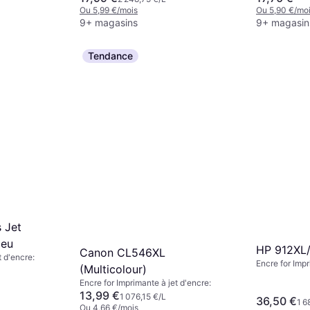
Ou 5,99 €/mois
Ou 5,90 €/mo
9+ magasins
9+ magasin
Tendance
 Jet
leu
HP 912XL
Canon CL546XL
t d'encre:
Encre for Impr
(Multicolour)
Encre for Imprimante à jet d'encre:
13,99 €
1 076,15 €/L
36,50 €
1 6
Ou 4,66 €/mois