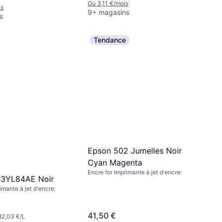
Ou 3,11 €/mois
is
9+ magasins
s
Tendance
Epson 502 Jumelles Noir
Cyan Magenta
Encre for Imprimante à jet d'encre:
/3YL84AE Noir
imante à jet d'encre:
41,50 €
82,03 €/L