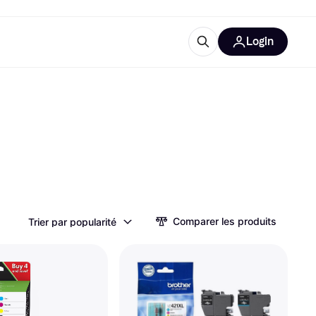
Login
lus d'informations
de bureau
u'est-ce que Klarna?
catégories
Comparer les produits
Trier par popularité