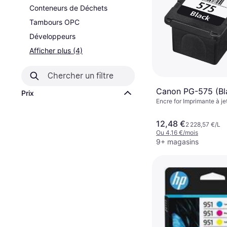
Conteneurs de Déchets
Tambours OPC
Développeurs
Afficher plus (4)
Canon PG-575 (Bl
Prix
Encre for Imprimante à je
12,48 €
2 228,57 €/L
Ou 4,16 €/mois
9+ magasins