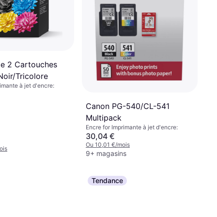
e 2 Cartouches
Noir/Tricolore
imante à jet d'encre:
Canon PG-540/CL-541
Multipack
Encre for Imprimante à jet d'encre:
30,04 €
Ou 10,01 €/mois
ois
9+ magasins
Tendance