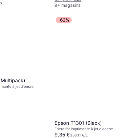
s
9+ magasins
-62%
(Multipack)
imante à jet d'encre:
Epson T1301 (Black)
Encre for Imprimante à jet d'encre:
9,35 €
368,11 €/L