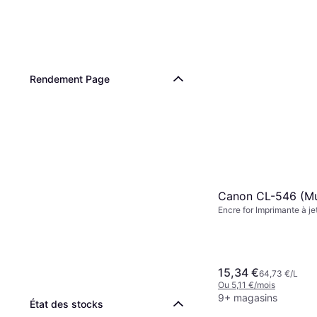
Rendement Page
Canon CL-546 (Mu
Encre for Imprimante à je
15,34 €
64,73 €/L
Ou 5,11 €/mois
9+ magasins
État des stocks