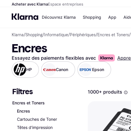
Acheter avec Klarna
Espace entreprises
Découvrez Klarna
Shopping
App
Aid
Klarna
/
Shopping
/
Informatique
/
Périphériques
/
Encres et Toners
/
Options de paiem
Magasins
Encres
Toutes les options d
Cdiscoun
paiement
Airbnb
Payer maintenant
Booking.
Essayez des paiements flexibles avec
Appre
Paiement en 3 fois
Temu
Paiement à 30 jours
JD Sport
HP
Canon
Epson
Klarna sur Apple Pa
Filtres
Voir tous les
1000+ produits
Encres et Toners
Encres
Cartouches de Toner
Têtes d'impression