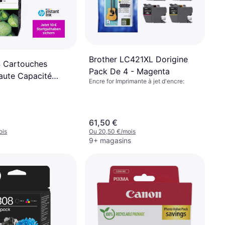
Brother LC421XL Dorigine
 Cartouches
Pack De 4 - Magenta
aute Capacité
Encre for Imprimante à jet d'encre:
/Magenta/Jaune
61,50 €
ois
Ou 20,50 €/mois
9+ magasins