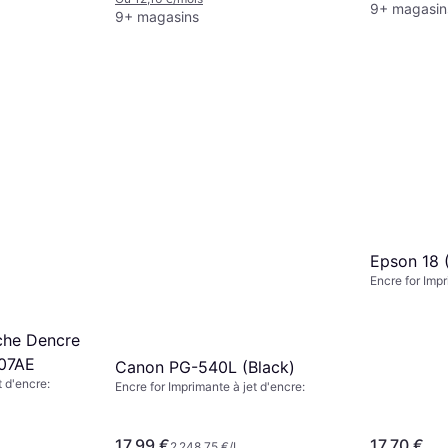
9+ magasin
9+ magasins
Epson 18 
Encre for Impr
che Dencre
K07AE
Canon PG-540L (Black)
t d'encre:
Encre for Imprimante à jet d'encre:
17,99 €
17,70 €
2 248,75 €/L