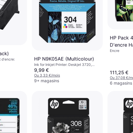
HP Pack 4
D'encre H
Encre
953XL
ack)
HP N9K05AE (Multicolour)
Noir/Cyan
t d'encre:
Ink for Inkjet Printer: Deskjet 3720,
3730, 3732
9,99 €
111,25 €
Ou 3,33 €/mois
Ou 37,08 €/m
9+ magasins
6 magasins