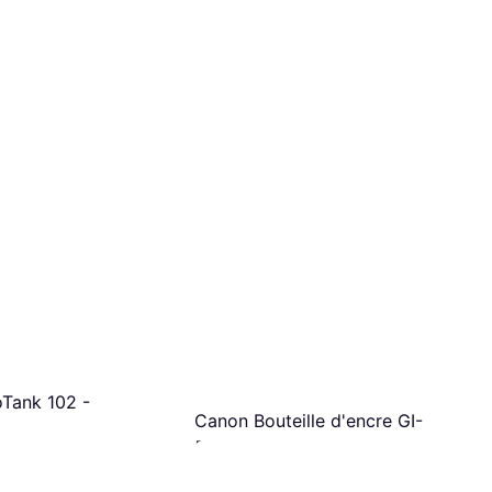
Tank 102 -
Canon Bouteille d'encre GI-
56BK Noir
imante à jet d'encre:
Encre for Imprimante à jet d'encre:
12,59 €
is