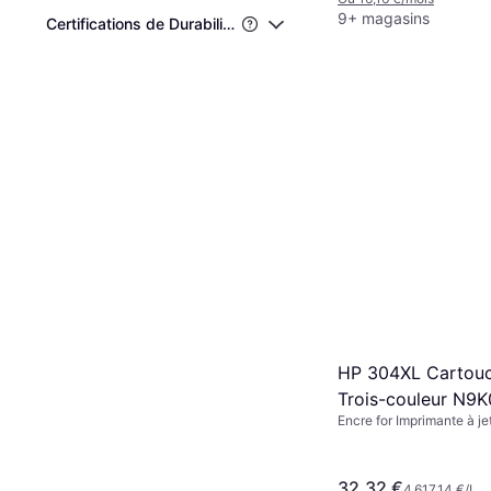
9+ magasins
Certifications de Durabilité de Tiers
HP 304XL Cartou
Trois-couleur N9
Encre for Imprimante à je
32,32 €
4 617,14 €/L