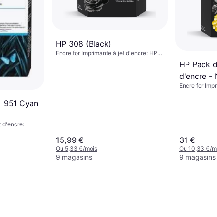
HP 308 (Black)
Encre for Imprimante à jet d'encre: HP
Envy 6110e, 6120e, 6122e, 6130e,
HP Pack d
6132e, 6520e, 6530e, 6532e, 6558e
d'encre - 
Encre for Impr
+ 951 Cyan
t d'encre:
15,99 €
31 €
Ou 5,33 €/mois
Ou 10,33 €/m
9 magasins
9 magasins