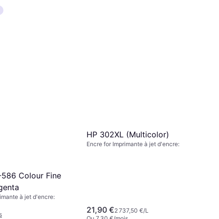
HP 302XL (Multicolor)
Encre for Imprimante à jet d'encre:
586 Colour Fine
genta
imante à jet d'encre:
21,90 €
2 737,50 €/L
s
Ou 7,30 €/mois