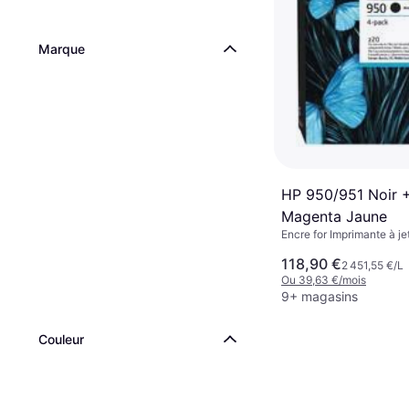
Marque
HP 950/951 Noir 
Magenta Jaune
Encre for Imprimante à je
118,90 €
2 451,55 €/L
Ou 39,63 €/mois
9+ magasins
Couleur