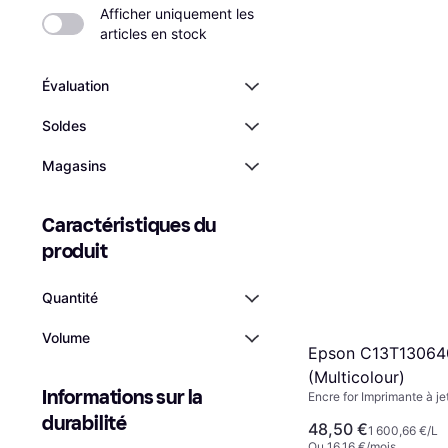
Afficher uniquement les 
articles en stock
Évaluation
Soldes
Magasins
Caractéristiques du 
produit
Quantité
Volume
Epson C13T13064
(Multicolour)
Informations sur la 
Encre for Imprimante à je
durabilité
48,50 €
1 600,66 €/L
Ou 16,16 €/mois