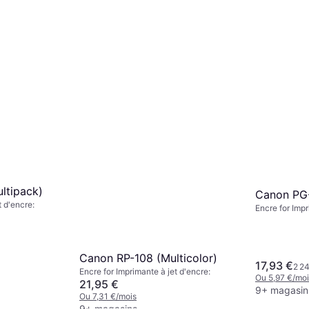
9+ magasin
ltipack)
Canon PG
t d'encre:
Encre for Impr
Canon RP-108 (Multicolor)
17,93 €
2 24
Encre for Imprimante à jet d'encre:
Ou 5,97 €/moi
21,95 €
9+ magasin
Ou 7,31 €/mois
9+ magasins