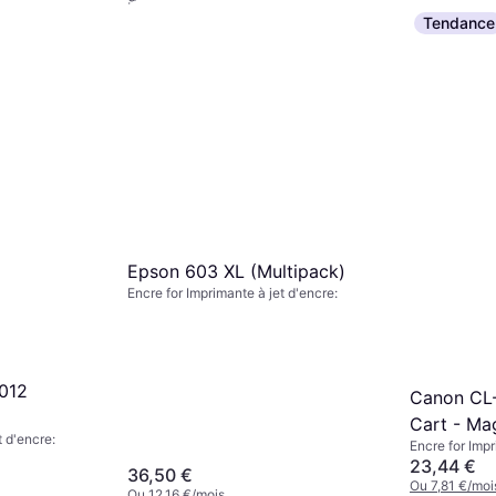
Tendance
Epson 603 XL (Multipack)
Encre for Imprimante à jet d'encre:
012
Canon CL-
Cart - Ma
t d'encre:
Encre for Impr
23,44 €
36,50 €
Ou 7,81 €/moi
Ou 12,16 €/mois