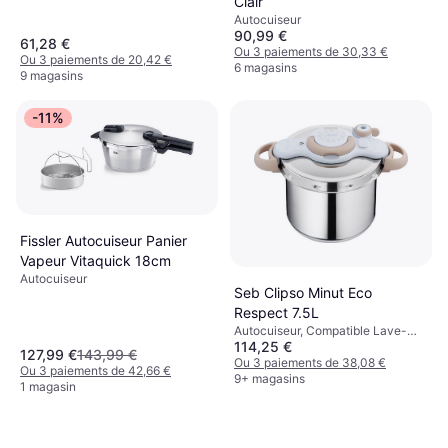
Clair
Automatique, Induction, 6L
Autocuiseur
90,99 €
61,28 €
Ou 3 paiements de 30,33 €
Ou 3 paiements de 20,42 €
6 magasins
9 magasins
-11%
Fissler Autocuiseur Panier
Vapeur Vitaquick 18cm
Autocuiseur
Seb Clipso Minut Eco
Respect 7.5L
Autocuiseur, Compatible Lave-
114,25 €
Vaisselle, Induction, Poignée
127,99 €
143,99 €
Isolante de Chaleur, 7.5L
Ou 3 paiements de 38,08 €
Ou 3 paiements de 42,66 €
9+ magasins
1 magasin