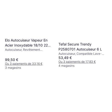
Elo Autocuiseur Vapeur En
Tefal Secure Trendy
Acier Inoxydable 18/10 22
P2580701 Autocuiseur 6 L
Autocuiseur, Revêtement
cm 3 À 6 Litres Praktika Plus
Autocuiseur, Compatible Lave-
Antiadhésif
XL
53,49 €
Vaisselle
99,50 €
Ou 3 paiements de 17,83 €
Ou 3 paiements de 33,16 €
4 magasins
3 magasins