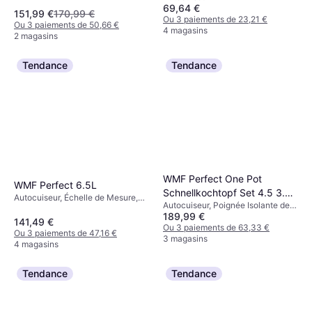
69,64 €
151,99 €
170,99 €
Ou 3 paiements de 23,21 €
Ou 3 paiements de 50,66 €
4 magasins
2 magasins
Tendance
Tendance
WMF Perfect One Pot
WMF Perfect 6.5L
Schnellkochtopf Set 4.5 3.0
Autocuiseur, Échelle de Mesure,
Autocuiseur, Poignée Isolante de
Liter
Compatible Lave-Vaisselle,
189,99 €
Chaleur, Compatible Lave-
Induction, Poignée Isolante de
141,49 €
Vaisselle, Induction, Échelle de
Ou 3 paiements de 63,33 €
Chaleur, 6.5L
Ou 3 paiements de 47,16 €
Mesure, 4.5L
3 magasins
4 magasins
Tendance
Tendance