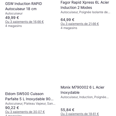
Fagor Rapid Xpress 6L Acier
GSW Induction RAPID
Induction 2 Modes
Autocuiseur 18 cm
Autocuiseur, Poignée Isolante de
Autocuiseur
Chaleur, Induction
49,99 €
64,99 €
Ou 3 paiements de 16,66 €
Ou 3 paiements de 21,66 €
4 magasins
4 magasins
Monix M790002 6 L Acier
Inoxydable
Eldom SW500 Cuisson
Autocuiseur, Induction, Poignée
Parfaite 5 L Inoxydable 900
Isolante de Chaleur, Échelle de
Autocuiseur, Plateau Vapeur, Sans
W
Mesure, 6L
90,22 €
Fil, Arrêt Automatique, Poignée
55,84 €
Isolante de Chaleur, Écran,
Ou 3 paiements de 30,07 €
Ou 3 paiements de 18,61 €
Fonction Maintien au Chaud,
4 magasins