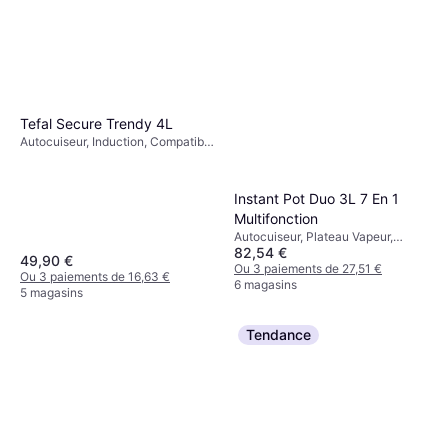
Tefal Secure Trendy 4L
Autocuiseur, Induction, Compatible
Lave-Vaisselle, Poignée Isolante
de Chaleur, 4L
Instant Pot Duo 3L 7 En 1
Multifonction
Autocuiseur, Plateau Vapeur,
82,54 €
Poignée Isolante de Chaleur,
49,90 €
Écran, Compatible Lave-Vaisselle,
Ou 3 paiements de 27,51 €
Ou 3 paiements de 16,63 €
Fonction Maintien au Chaud,
6 magasins
5 magasins
Échelle de Mesure, Minuterie, 3L
Tendance