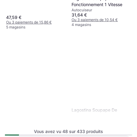
Fonctionnement 1 Vitesse
Autocuiseur
31,64 €
47,59 €
Ou 3 paiements de 10,54 €
Ou 3 paiements de 15,86 €
4 magasins
5 magasins
Lagostina Soupape De
Fonctionnement Autocuiseur
Autocuiseur, Poignée Isolante de
Inox 2.2 Cm
Chaleur, 22L
Vous avez vu 48 sur 433 produits