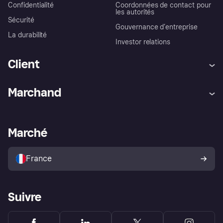
Confidentialité
Coordonnées de contact pour
les autorités
Sécurité
Gouvernance d’entreprise
La durabilité
Investor relations
Client
Aide
Réclamations
Marchand
Login
Protection contre la fraude
Support Marchand
Portail développeurs
L'appli shopping de Klarna
Paramètres de confidentialité
Portail Marchand
Statut opérationnel
Marché
Explorez les magasins
Votre droit de rétractation
Vendre avec Klarna
Plateformes et partenaires
Politique de protection de
l’acheteur Klarna
France
Suivre