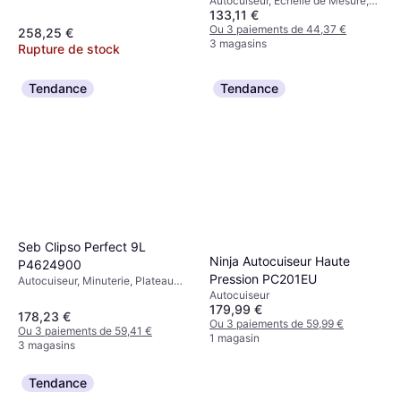
Autocuiseur, Échelle de Mesure,
Litres
133,11 €
Induction, Poignée Isolante de
Chaleur, 4L
Ou 3 paiements de 44,37 €
258,25 €
3 magasins
Rupture de stock
Tendance
Tendance
Seb Clipso Perfect 9L
Ninja Autocuiseur Haute
P4624900
Pression PC201EU
Autocuiseur, Minuterie, Plateau
Autocuiseur
Vapeur, Induction, 9L
179,99 €
178,23 €
Ou 3 paiements de 59,99 €
Ou 3 paiements de 59,41 €
1 magasin
3 magasins
Tendance