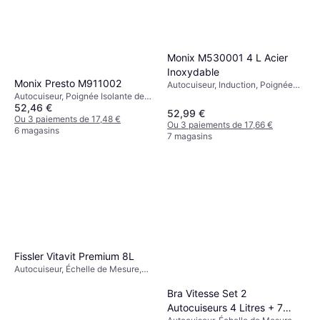
Monix M530001 4 L Acier
Inoxydable
Monix Presto M911002
Autocuiseur, Induction, Poignée
Isolante de Chaleur, 4L
Autocuiseur, Poignée Isolante de
52,46 €
Chaleur, Compatible Lave-
52,99 €
Vaisselle, Induction, 6L
Ou 3 paiements de 17,48 €
Ou 3 paiements de 17,66 €
6 magasins
7 magasins
Fissler Vitavit Premium 8L
Autocuiseur, Échelle de Mesure,
Compatible Lave-Vaisselle,
Induction, Poignée Isolante de
Bra Vitesse Set 2
Chaleur, 8L
Autocuiseurs 4 Litres + 7