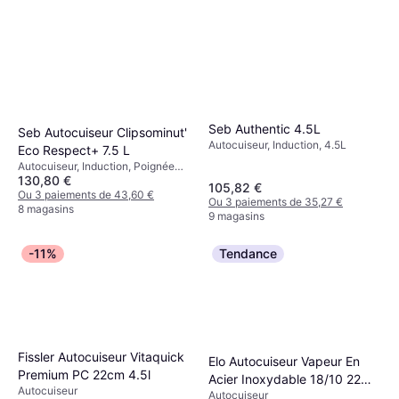
Seb Authentic 4.5L
Seb Autocuiseur Clipsominut'
Autocuiseur, Induction, 4.5L
Eco Respect+ 7.5 L
Autocuiseur, Induction, Poignée
130,80 €
Isolante de Chaleur, Compatible
105,82 €
Lave-Vaisselle
Ou 3 paiements de 43,60 €
Ou 3 paiements de 35,27 €
8 magasins
9 magasins
-11%
Tendance
Fissler Autocuiseur Vitaquick
Elo Autocuiseur Vapeur En
Premium PC 22cm 4.5l
Acier Inoxydable 18/10 22
Autocuiseur
Autocuiseur
cm 4 Litres