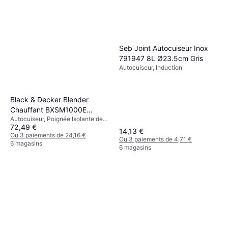
Seb Joint Autocuiseur Inox
791947 8L Ø23.5cm Gris
Autocuiseur, Induction
Black & Decker Blender
Chauffant BXSM1000E
Autocuiseur, Poignée Isolante de
1040W Inox
72,49 €
Chaleur
14,13 €
Ou 3 paiements de 24,16 €
Ou 3 paiements de 4,71 €
6 magasins
6 magasins