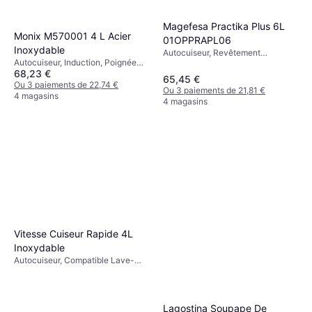
Magefesa Practika Plus 6L
Monix M570001 4 L Acier
01OPPRAPL06
Inoxydable
Autocuiseur, Revêtement
Autocuiseur, Induction, Poignée
Antiadhésif, Poignée Isolante de
68,23 €
Isolante de Chaleur, 4L
Chaleur, Induction, 6L
65,45 €
Ou 3 paiements de 22,74 €
Ou 3 paiements de 21,81 €
4 magasins
4 magasins
Vitesse Cuiseur Rapide 4L
Inoxydable
Autocuiseur, Compatible Lave-
Vaisselle, Induction, Poignée
Isolante de Chaleur, 4L
Lagostina Soupape De