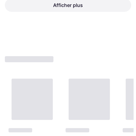
Afficher plus
Tefal Seb Joint Autocuiseur
Inox Sensor Optima
Autocuiseur
11,41 €
21,67 €
Ou 3 paiements de 3,80 €
Ou 3 paiements de 7,22 €
5 magasins
4 magasins
1
2
3
...
7
...
10