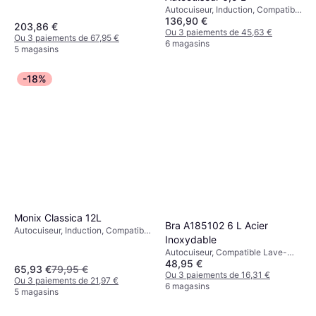
Vaisselle, Plateau Vapeur,
Autocuiseur, Induction, Compatible
Induction, Poignée Isolante de
136,90 €
Lave-Vaisselle, 6L
Chaleur, 4.5L
203,86 €
Ou 3 paiements de 45,63 €
Ou 3 paiements de 67,95 €
6 magasins
5 magasins
-18%
Monix Classica 12L
Bra A185102 6 L Acier
Autocuiseur, Induction, Compatible
Inoxydable
Lave-Vaisselle, Poignée Isolante
Autocuiseur, Compatible Lave-
de Chaleur, 12L
48,95 €
Vaisselle, Induction, Poignée
65,93 €
79,95 €
Isolante de Chaleur, 9L
Ou 3 paiements de 16,31 €
Ou 3 paiements de 21,97 €
6 magasins
5 magasins