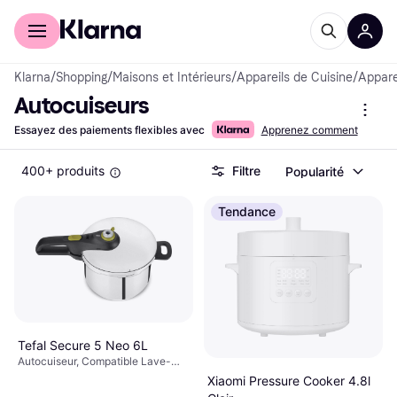
Acheter avec Klarna
Espace entreprises
Klarna
/
Shopping
/
Maisons et Intérieurs
/
Appareils de Cuisine
/
Appare
Autocuiseurs
Essayez des paiements flexibles avec
Apprenez comment
400+ produits
Filtre
Popularité
Tendance
Tefal Secure 5 Neo 6L
Autocuiseur, Compatible Lave-
Vaisselle, Fonction Maintien au
Xiaomi Pressure Cooker 4.8l
Chaud, Plateau Vapeur, Arrêt