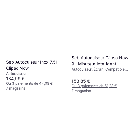
Seb Autocuiseur Clipso Now
Seb Autocuiseur Inox 7.5l
9L Minuteur Intelligent
Clipso Now
Autocuiseur, Écran, Compatible
Induction
Autocuiseur
Lave-Vaisselle, Plateau Vapeur,
134,99 €
Minuterie, Induction, Poignée
153,85 €
Ou 3 paiements de 44,99 €
Isolante de Chaleur, 9L
Ou 3 paiements de 51,28 €
7 magasins
7 magasins