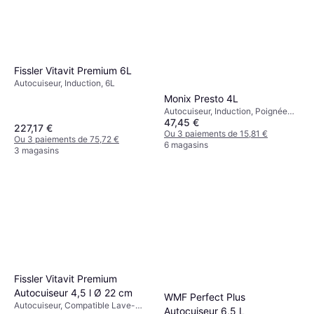
Fissler Vitavit Premium 6L
Autocuiseur, Induction, 6L
Monix Presto 4L
Autocuiseur, Induction, Poignée
47,45 €
Isolante de Chaleur, Compatible
227,17 €
Lave-Vaisselle, 4L
Ou 3 paiements de 15,81 €
Ou 3 paiements de 75,72 €
6 magasins
3 magasins
Fissler Vitavit Premium
Autocuiseur 4,5 l Ø 22 cm
WMF Perfect Plus
Autocuiseur, Compatible Lave-
Autocuiseur 6,5 L