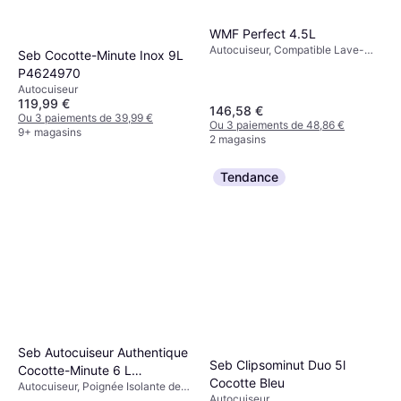
WMF Perfect 4.5L
Autocuiseur, Compatible Lave-
Seb Cocotte-Minute Inox 9L
Vaisselle, 4.5L
P4624970
Autocuiseur
119,99 €
146,58 €
Ou 3 paiements de 39,99 €
Ou 3 paiements de 48,86 €
9+ magasins
2 magasins
Tendance
Seb Autocuiseur Authentique
Seb Clipsominut Duo 5l
Cocotte-Minute 6 L
Cocotte Bleu
Autocuiseur, Poignée Isolante de
P0530700
Autocuiseur
Chaleur, Induction, Compatible