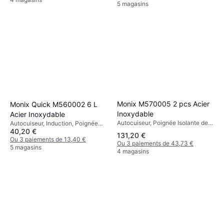
5 magasins
Échelle de Mesure, Revêtement
Antiadhésif, 5L
Monix M570005 2 pcs Acier
Monix Quick M560002 6 L
Inoxydable
Acier Inoxydable
Autocuiseur, Poignée Isolante de
Autocuiseur, Induction, Poignée
40,20 €
Chaleur, Induction
Isolante de Chaleur, 6L
131,20 €
Ou 3 paiements de 13,40 €
Ou 3 paiements de 43,73 €
5 magasins
4 magasins