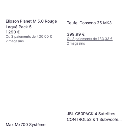
Elipson Planet M 5.0 Rouge
Teufel Consono 35 MK3
Laqué Pack 5
1 290 €
399,99 €
Ou 3 paiements de 430,00 €
Ou 3 paiements de 133,33 €
2 magasins
2 magasins
JBL C50PACK 4 Satellites
CONTROL52 & 1 Subwoofer
Max Mx700 Système
CONTROL50ST 160W