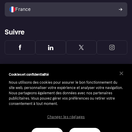
Vendre avec Klarna
Plateformes et partenaires
Politique de protection de
l’acheteur Klarna
France
Suivre
Cookies et confidentialité
Nous utilisons des cookies pour assurer le bon fonctionnement du
site web, personnaliser votre expérience et analyser votre navigation.
Nous partageons également des données avec nos partenaires
publicitaires. Vous pouvez gérer vos préférences ou retirer votre
consentement à tout moment.
Changer les réglages
Copyright © 2005-2026 Klarna Bank AB (publ). Headquarters: Stockholm, Sweden. All
rights reserved. Klarna Bank AB (publ). Sveavägen 46, 111 34 Stockholm. Organization
number: 556737-0431