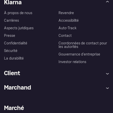
Klarna
À propos de nous
Revendre
Carrières
Accessibilité
Aspects juridiques
Auto-Track
Presse
Contact
Confidentialité
Coordonnées de contact pour
les autorités
Sécurité
Gouvernance d’entreprise
La durabilité
Investor relations
Client
Aide
Réclamations
Marchand
Login
Protection contre la fraude
Support Marchand
Portail développeurs
L'appli shopping de Klarna
Paramètres de confidentialité
Portail Marchand
Statut opérationnel
Marché
Explorez les magasins
Votre droit de rétractation