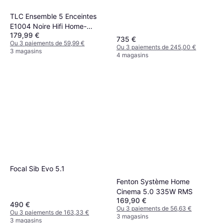
TLC Ensemble 5 Enceintes
E1004 Noire Hifi Home-
179,99 €
Cinéma 850 W
735 €
Ou 3 paiements de 59,99 €
Ou 3 paiements de 245,00 €
3 magasins
4 magasins
Focal Sib Evo 5.1
Fenton Système Home
Cinema 5.0 335W RMS
169,90 €
490 €
Ou 3 paiements de 56,63 €
Ou 3 paiements de 163,33 €
3 magasins
3 magasins