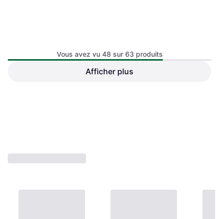
Vous avez vu 48 sur 63 produits
SteelSeries Arena 7
Afficher plus
Syrincs D110SP D18 Basis
Bundle Noir
539 €
349,99 €
Ou 3 paiements de 179,66 €
Ou 3 paiements de 116,66 €
1 magasin
1 magasin
1
2