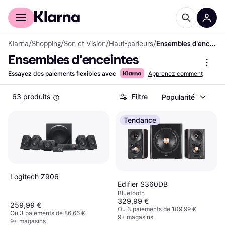
Acheter avec Klarna
Espace entreprises
Klarna
/
Shopping
/
Son et Vision
/
Haut-parleurs
/
Ensembles d'enceintes
Ensembles d'enceintes
Essayez des paiements flexibles avec
Apprenez comment
63 produits
Filtre
Popularité
Tendance
Logitech Z906
Edifier S360DB
Bluetooth
329,99 €
259,99 €
Ou 3 paiements de 109,99 €
Ou 3 paiements de 86,66 €
9+ magasins
9+ magasins