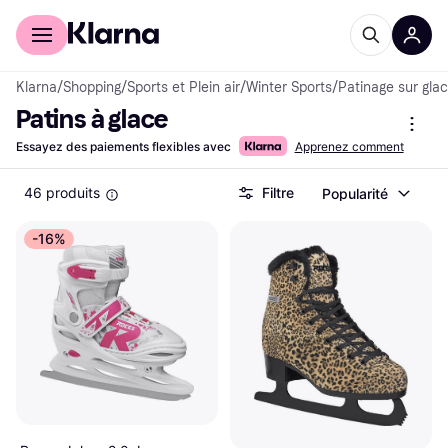
Acheter avec Klarna
Espace entreprises
Klarna
/
Shopping
/
Sports et Plein air
/
Winter Sports
/
Patinage sur gla
Patins à glace
Essayez des paiements flexibles avec
Apprenez comment
46 produits
Filtre
Popularité
-16%