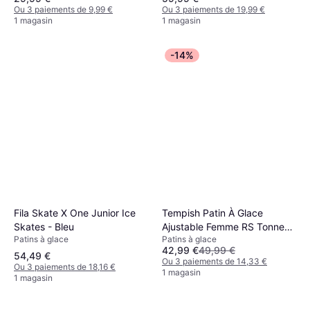
Ou 3 paiements de 9,99 €
Ou 3 paiements de 19,99 €
1 magasin
1 magasin
-14%
Fila Skate X One Junior Ice
Tempish Patin À Glace
Skates - Bleu
Ajustable Femme RS Tonne
Patins à glace
Patins à glace
Blanc
42,99 €
49,99 €
54,49 €
Ou 3 paiements de 14,33 €
Ou 3 paiements de 18,16 €
1 magasin
1 magasin