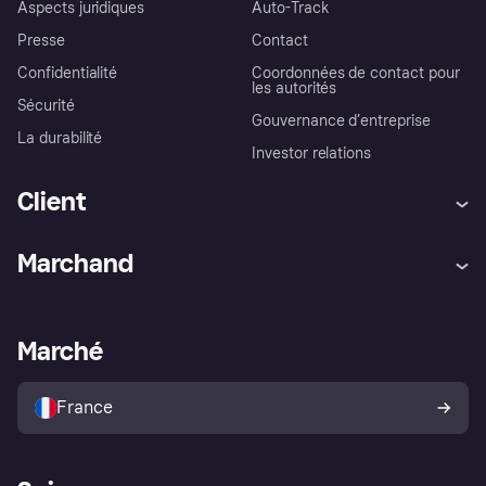
Aspects juridiques
Auto-Track
Presse
Contact
Confidentialité
Coordonnées de contact pour
les autorités
Sécurité
Gouvernance d’entreprise
La durabilité
Investor relations
Client
Aide
Réclamations
Marchand
Login
Protection contre la fraude
Support Marchand
Portail développeurs
L'appli shopping de Klarna
Paramètres de confidentialité
Portail Marchand
Statut opérationnel
Marché
Explorez les magasins
Votre droit de rétractation
Vendre avec Klarna
Plateformes et partenaires
Politique de protection de
l’acheteur Klarna
France