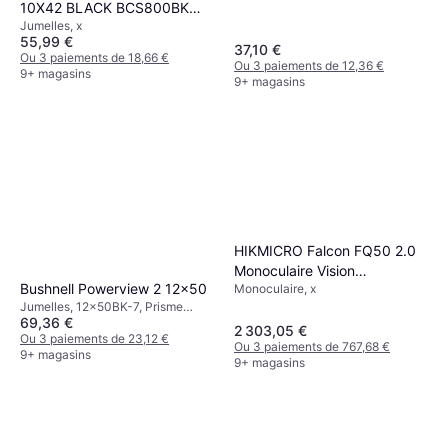
10X42 BLACK BCS800BK
Toit, Multicouche
Jumelles, x
Noir
55,99 €
37,10 €
Ou 3 paiements de 18,66 €
Ou 3 paiements de 12,36 €
9+ magasins
9+ magasins
HIKMICRO Falcon FQ50 2.0
Monoculaire Vision
Bushnell Powerview 2 12x50
Monoculaire, x
Thermique Capteur
Jumelles, 12x50BK-7, Prisme
69,36 €
Porro, Fixation trépied,
2 303,05 €
Multicouche
Ou 3 paiements de 23,12 €
Ou 3 paiements de 767,68 €
9+ magasins
9+ magasins