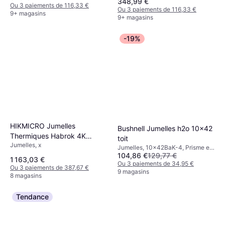
348,99 €
Ou 3 paiements de 116,33 €
Ou 3 paiements de 116,33 €
9+ magasins
9+ magasins
-19%
HIKMICRO Jumelles
Bushnell Jumelles h2o 10x42
Thermiques Habrok 4K
toit
Jumelles, x
HE25LN
Jumelles, 10x42BaK-4, Prisme en
104,86 €
129,77 €
Toit, Entièrement Multicouche
1 163,03 €
Ou 3 paiements de 34,95 €
Ou 3 paiements de 387,67 €
9 magasins
8 magasins
Tendance