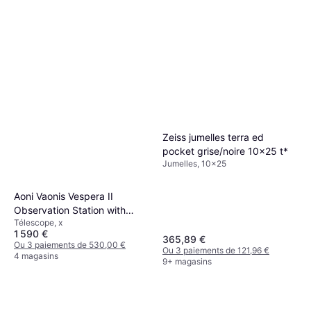
Zeiss jumelles terra ed
pocket grise/noire 10x25 t*
Jumelles, 10x25
Aoni Vaonis Vespera II
Observation Station with
Télescope, x
Dust Cover
1 590 €
365,89 €
Ou 3 paiements de 530,00 €
Ou 3 paiements de 121,96 €
4 magasins
9+ magasins