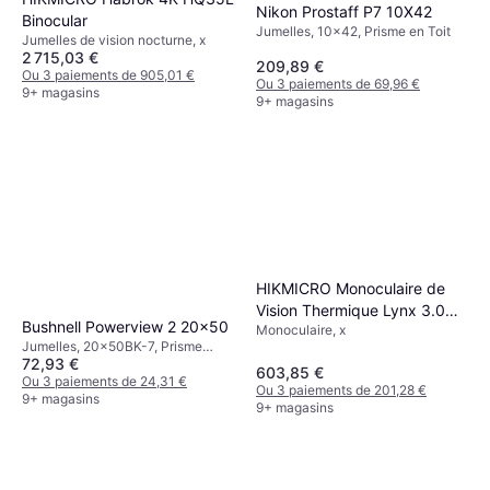
Nikon Prostaff P7 10X42
Binocular
Jumelles, 10x42, Prisme en Toit
Jumelles de vision nocturne, x
2 715,03 €
209,89 €
Ou 3 paiements de 905,01 €
Ou 3 paiements de 69,96 €
9+ magasins
9+ magasins
HIKMICRO Monoculaire de
Vision Thermique Lynx 3.0
Bushnell Powerview 2 20x50
Monoculaire, x
LE15
Jumelles, 20x50BK-7, Prisme
72,93 €
Porro, Fixation trépied,
603,85 €
Multicouche
Ou 3 paiements de 24,31 €
Ou 3 paiements de 201,28 €
9+ magasins
9+ magasins