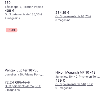
150
Télescope, x, Fixation trépied
409 €
284,19 €
Ou 3 paiements de 136,33 €
Ou 3 paiements de 94,73 €
4 magasins
8 magasins
-19%
Pentax Jupiter 16x50
Nikon Monarch M7 10x42
Jumelles, x50, Prisme Porro,
Jumelles, 10x42, Prisme en Toit,
Fixation trépied, Multicouche
439 €
Anti-buée, Multicouche
72,24 €
89,49 €
Ou 3 paiements de 146,33 €
Ou 3 paiements de 24,08 €
9+ magasins
9 magasins