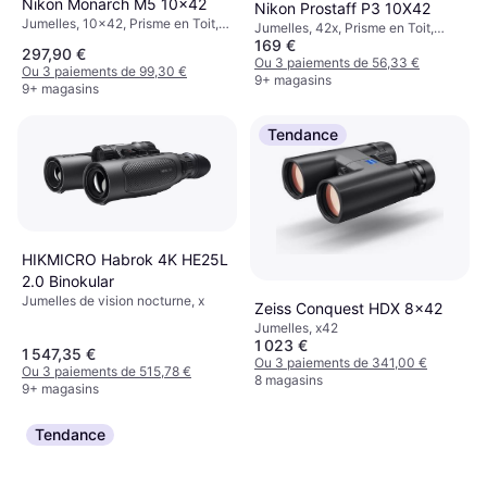
Nikon Monarch M5 10x42
Nikon Prostaff P3 10X42
Jumelles, 10x42, Prisme en Toit,
Jumelles, 42x, Prisme en Toit,
Anti-buée, Multicouche
169 €
Anti-buée, Multicouche
297,90 €
Ou 3 paiements de 56,33 €
Ou 3 paiements de 99,30 €
9+ magasins
9+ magasins
Tendance
HIKMICRO Habrok 4K HE25L
2.0 Binokular
Jumelles de vision nocturne, x
Zeiss Conquest HDX 8x42
Jumelles, x42
1 023 €
1 547,35 €
Ou 3 paiements de 341,00 €
Ou 3 paiements de 515,78 €
8 magasins
9+ magasins
Tendance