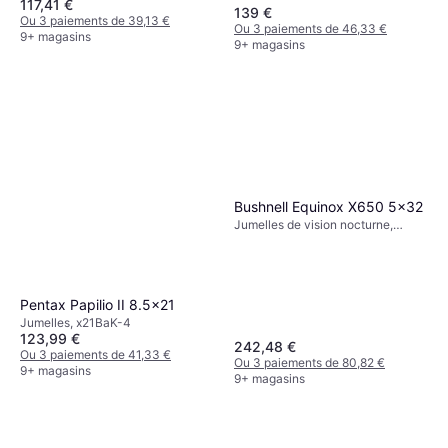
117,41 €
139 €
Ou 3 paiements de 39,13 €
Ou 3 paiements de 46,33 €
9+ magasins
9+ magasins
Bushnell Equinox X650 5x32
Jumelles de vision nocturne,
5x32, Stabilisateur d'image,
Fixation trépied
Pentax Papilio II 8.5x21
Jumelles, x21BaK-4
123,99 €
242,48 €
Ou 3 paiements de 41,33 €
Ou 3 paiements de 80,82 €
9+ magasins
9+ magasins