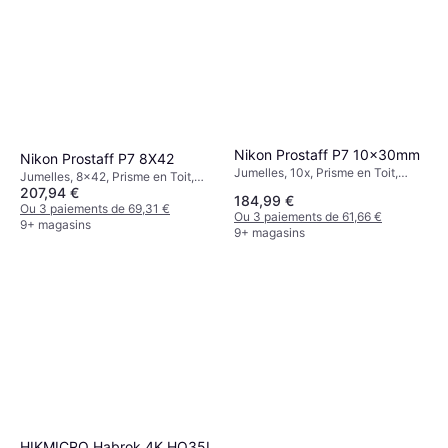
Nikon Prostaff P7 10x30mm
Nikon Prostaff P7 8X42
Jumelles, 10x, Prisme en Toit,
Jumelles, 8x42, Prisme en Toit,
Multicouche
207,94 €
Multicouche
184,99 €
Ou 3 paiements de 69,31 €
Ou 3 paiements de 61,66 €
9+ magasins
9+ magasins
HIKMICRO Habrok 4K HQ35L