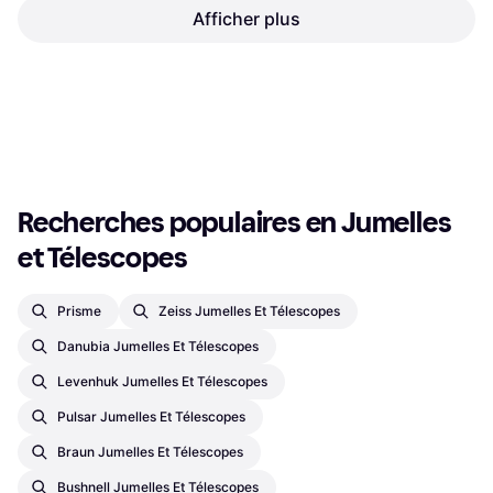
8-24x25 marine
Afficher plus
Steiner jumelles observer
Jumelles, 24x25, Prisme Porro,
8x56
Multicouche
Jumelles, x, Anti-buée
589,77 €
129,89 €
Ou 3 paiements de 196,59 €
Ou 3 paiements de 43,29 €
4 magasins
9+ magasins
1
2
3
...
40
...
76
Recherches populaires en Jumelles 
et Télescopes
Prisme
Zeiss Jumelles Et Télescopes
Danubia Jumelles Et Télescopes
Levenhuk Jumelles Et Télescopes
Pulsar Jumelles Et Télescopes
Braun Jumelles Et Télescopes
Bushnell Jumelles Et Télescopes