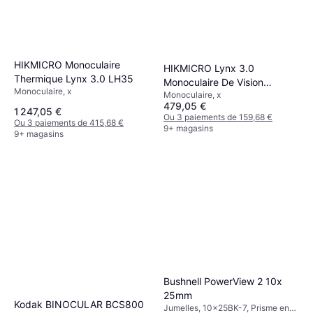
HIKMICRO Monoculaire
HIKMICRO Lynx 3.0
Thermique Lynx 3.0 LH35
Monoculaire De Vision
Monoculaire, x
Monoculaire, x
Thermique LE10
479,05 €
1 247,05 €
Ou 3 paiements de 159,68 €
Ou 3 paiements de 415,68 €
9+ magasins
9+ magasins
Bushnell PowerView 2 10x
25mm
Kodak BINOCULAR BCS800
Jumelles, 10x25BK-7, Prisme en