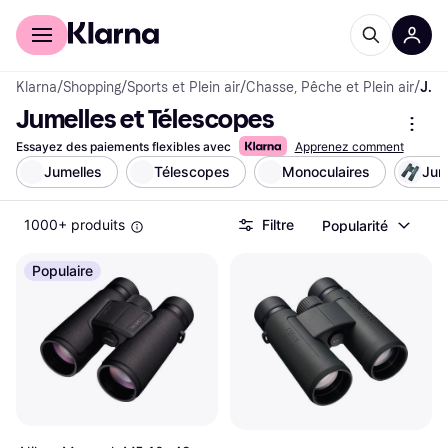
Acheter avec Klarna
Espace entreprises
Klarna
/
Shopping
/
Sports et Plein air
/
Chasse, Pêche et Plein air
/
Jumelles et Télescopes
Jumelles et Télescopes
Essayez des paiements flexibles avec
Apprenez comment
Jumelles
Télescopes
Monoculaires
Jum
1000+ produits
Filtre
Popularité
Populaire