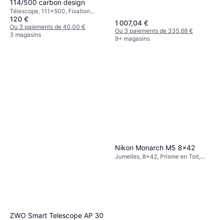
114/500 carbon design
Télescope, 111x500, Fixation
120 €
trépied
1 007,04 €
Ou 3 paiements de 40,00 €
Ou 3 paiements de 335,68 €
3 magasins
9+ magasins
Nikon Monarch M5 8x42
Jumelles, 8x42, Prisme en Toit,
Anti-buée, Multicouche
ZWO Smart Telescope AP 30