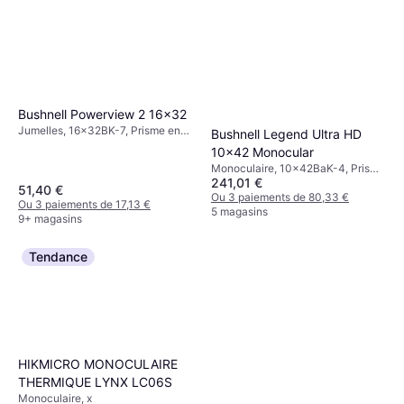
Bushnell Powerview 2 16x32
Jumelles, 16x32BK-7, Prisme en
Bushnell Legend Ultra HD
Toit, Fixation trépied, Multicouche
10x42 Monocular
Monoculaire, 10x42BaK-4, Prisme
241,01 €
en Toit, Anti-buée, Entièrement
51,40 €
Multicouche
Ou 3 paiements de 80,33 €
Ou 3 paiements de 17,13 €
5 magasins
9+ magasins
Tendance
HIKMICRO MONOCULAIRE
THERMIQUE LYNX LC06S
Monoculaire, x