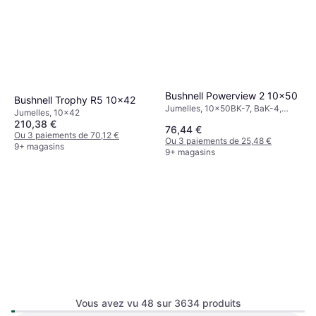
Bushnell Powerview 2 10x50
Bushnell Trophy R5 10x42
Jumelles, 10x50BK-7, BaK-4,
Jumelles, 10x42
Prisme Porro, Fixation trépied,
210,38 €
76,44 €
Multicouche
Ou 3 paiements de 70,12 €
Ou 3 paiements de 25,48 €
9+ magasins
9+ magasins
Vous avez vu 48 sur 3634 produits
Nikon jumelles sporttar zoom