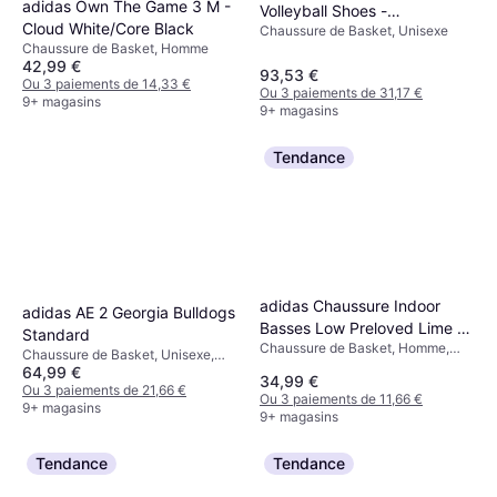
adidas Own The Game 3 M -
Volleyball Shoes -
Cloud White/Core Black
Chaussure de Basket, Unisexe
White/Black/White
Chaussure de Basket, Homme
42,99 €
93,53 €
Ou 3 paiements de 14,33 €
Ou 3 paiements de 31,17 €
9+ magasins
9+ magasins
Tendance
adidas Chaussure Indoor
adidas AE 2 Georgia Bulldogs
Basses Low Preloved Lime -
Standard
Chaussure de Basket, Homme,
Green
Chaussure de Basket, Unisexe,
Unisexe
64,99 €
Adulte, Homme
34,99 €
Ou 3 paiements de 21,66 €
Ou 3 paiements de 11,66 €
9+ magasins
9+ magasins
Tendance
Tendance