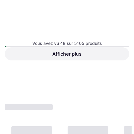
adidas Ownthegame 3.0
Trainers Shoes - Noir
Chaussure de Basket, Homme
Vous avez vu 48 sur 5105 produits
Afficher plus
Nike KD19 Purple Stuff
Basketball Trainers - Violet
Chaussure de Basket, Homme
120 €
42,99 €
Ou 3 paiements de 40,00 €
Ou 3 paiements de 14,33 €
5 magasins
9+ magasins
1
2
3
...
55
...
107