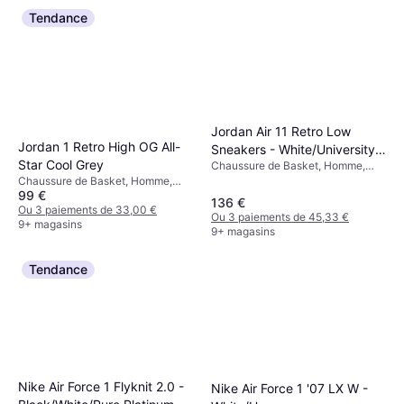
Tendance
Jordan Air 11 Retro Low
Jordan 1 Retro High OG All-
Sneakers - White/University
Star Cool Grey
Chaussure de Basket, Homme,
Blue/Black
Unisexe
Chaussure de Basket, Homme,
99 €
Adulte
136 €
Ou 3 paiements de 33,00 €
Ou 3 paiements de 45,33 €
9+ magasins
9+ magasins
Tendance
Nike Air Force 1 Flyknit 2.0 -
Nike Air Force 1 '07 LX W -