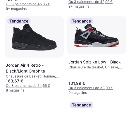
Ou 3 paiements de 42,99 €
Ou 3 paiements de 45,66 €
9+ magasins
9+ magasins
Tendance
Tendance
Jordan Spizike Low - Black
Jordan Air 4 Retro -
Chaussure de Basket, Unisexe,
Black/Light Graphite
Homme
Chaussure de Basket, Homme,
163,67 €
Adulte
101,99 €
Ou 3 paiements de 54,55 €
Ou 3 paiements de 33,99 €
8 magasins
9 magasins
Tendance