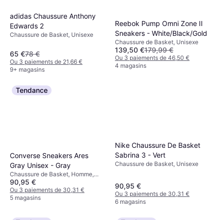
adidas Chaussure Anthony
Reebok Pump Omni Zone II
Edwards 2
Sneakers - White/Black/Gold
Chaussure de Basket, Unisexe
Chaussure de Basket, Unisexe
139,50 €
179,99 €
65 €
78 €
Ou 3 paiements de 46,50 €
Ou 3 paiements de 21,66 €
4 magasins
9+ magasins
Tendance
Nike Chaussure De Basket
Sabrina 3 - Vert
Converse Sneakers Ares
Chaussure de Basket, Unisexe
Gray Unisex - Gray
Chaussure de Basket, Homme,
90,95 €
Unisexe, Adulte
90,95 €
Ou 3 paiements de 30,31 €
Ou 3 paiements de 30,31 €
5 magasins
6 magasins