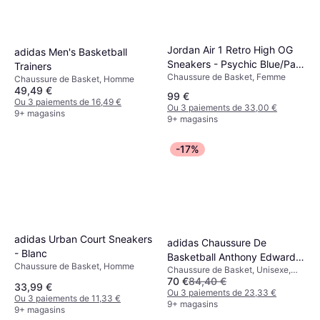
Jordan Air 1 Retro High OG
adidas Men's Basketball
Sneakers - Psychic Blue/Pale
Trainers
Chaussure de Basket, Femme
Ivory/Elfenbein
Chaussure de Basket, Homme
49,49 €
99 €
Ou 3 paiements de 16,49 €
Ou 3 paiements de 33,00 €
9+ magasins
9+ magasins
-17%
adidas Urban Court Sneakers
adidas Chaussure De
- Blanc
Basketball Anthony Edwards
Chaussure de Basket, Homme
Chaussure de Basket, Unisexe,
2 - Bleu Marine
70 €
84,40 €
Homme, Adulte
33,99 €
Ou 3 paiements de 23,33 €
Ou 3 paiements de 11,33 €
9+ magasins
9+ magasins