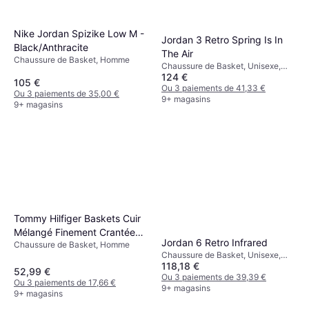
Nike Jordan Spizike Low M -
Jordan 3 Retro Spring Is In
Black/Anthracite
The Air
Chaussure de Basket, Homme
Chaussure de Basket, Unisexe,
124 €
Homme
105 €
Ou 3 paiements de 41,33 €
Ou 3 paiements de 35,00 €
9+ magasins
9+ magasins
Tommy Hilfiger Baskets Cuir
Mélangé Finement Crantées
Jordan 6 Retro Infrared
Chaussure de Basket, Homme
Core Lite - Bleu
Chaussure de Basket, Unisexe,
Foncé/Rouge/Blanc
118,18 €
Homme
52,99 €
Ou 3 paiements de 39,39 €
Ou 3 paiements de 17,66 €
9+ magasins
9+ magasins