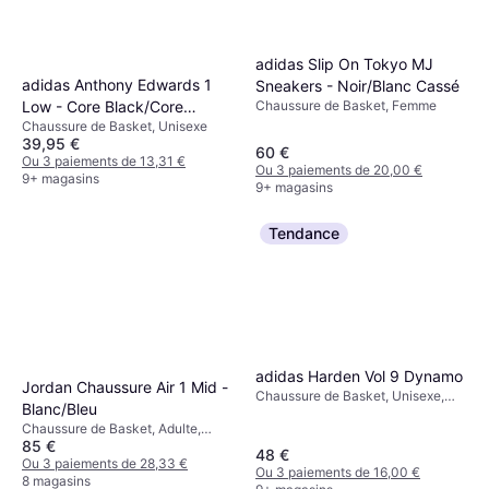
adidas Slip On Tokyo MJ
adidas Anthony Edwards 1
Sneakers - Noir/Blanc Cassé
Low - Core Black/Core
Chaussure de Basket, Femme
Chaussure de Basket, Unisexe
White/Lucid Red
39,95 €
60 €
Ou 3 paiements de 13,31 €
Ou 3 paiements de 20,00 €
9+ magasins
9+ magasins
Tendance
adidas Harden Vol 9 Dynamo
Jordan Chaussure Air 1 Mid -
Chaussure de Basket, Unisexe,
Blanc/Bleu
Homme
Chaussure de Basket, Adulte,
85 €
Homme, Unisexe
48 €
Ou 3 paiements de 28,33 €
Ou 3 paiements de 16,00 €
8 magasins