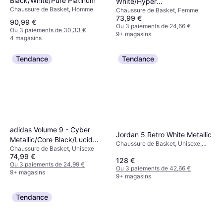
Black/White/Pure Platinum
White/Hyper
Chaussure de Basket, Homme
Chaussure de Basket, Femme
Royal/Black/White
73,99 €
90,99 €
Ou 3 paiements de 24,66 €
Ou 3 paiements de 30,33 €
9+ magasins
4 magasins
Tendance
Tendance
adidas Volume 9 - Cyber
Jordan 5 Retro White Metallic
Metallic/Core Black/Lucid
Chaussure de Basket, Unisexe,
Chaussure de Basket, Unisexe
Red
Homme
74,99 €
128 €
Ou 3 paiements de 24,99 €
Ou 3 paiements de 42,66 €
9+ magasins
9+ magasins
Tendance