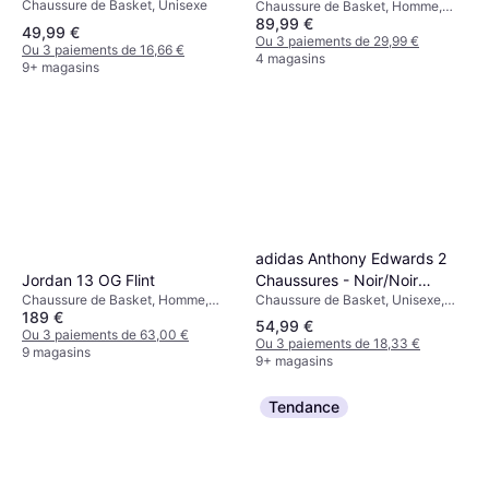
Chaussure de Basket, Unisexe
Lime/Aurora Ink/Core Black
Chaussure de Basket, Homme,
89,99 €
Adulte
49,99 €
Ou 3 paiements de 29,99 €
Ou 3 paiements de 16,66 €
4 magasins
9+ magasins
adidas Anthony Edwards 2
Chaussures - Noir/Noir
Jordan 13 OG Flint
Chaussure de Basket, Unisexe,
Chaussure de Basket, Homme,
Métallisé/Lucid Red
189 €
Adulte, Homme, Enfant
Unisexe
54,99 €
Ou 3 paiements de 63,00 €
Ou 3 paiements de 18,33 €
9 magasins
9+ magasins
Tendance