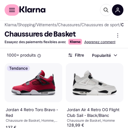
Acheter avec Klarna
Espace entreprises
Klarna
/
Shopping
/
Vêtements
/
Chaussures
/
Chaussures de sport
/
Chaussures de Basket
Chaussures de Basket
Essayez des paiements flexibles avec
Apprenez comment
1000+ produits
Filtre
Popularité
Tendance
Jordan 4 Retro Toro Bravo -
Jordan Air 4 Retro OG Flight
Red
Club Sail - Black/Blanc
Chaussure de Basket, Homme,
Chaussure de Basket, Homme
128,99 €
Unisexe, Adulte
137 €