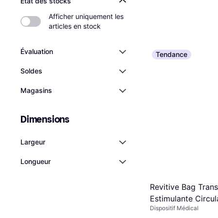
État des stocks
Afficher uniquement les 
articles en stock
Évaluation
Tendance
Moldex SparkPlug
Soldes
35dB 500 Paires
Magasins
Aide auditive
83,99 €
Ou 27,99 €/mois
Dimensions
9 magasins
Largeur
Longueur
Revitive Bag Tran
Estimulante Circul
Dispositif Médical