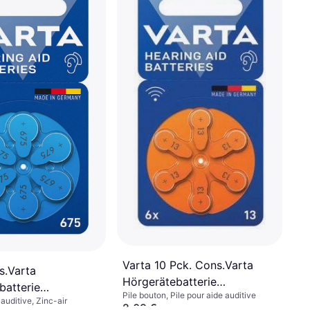
Varta 10 Pck. Cons.Varta
s.Varta
Hörgerätebatterie
batterie
Pile bouton, Pile pour aide auditive
VARTAHearAidB13 Bli6
 auditive, Zinc-air
rAidB675Bli6
2,09 €