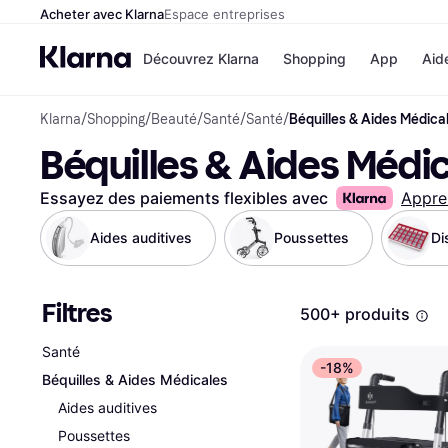
Acheter avec Klarna
Espace entreprises
Découvrez Klarna
Shopping
App
Aid
Klarna
/
Shopping
/
Beauté
/
Santé
/
Santé
/
Béquilles & Aides Médica
Options de paiem
Magasins
Béquilles & Aides Médi
Toutes les options d
Cdiscoun
paiement
Airbnb
Payer maintenant
Booking.
Essayez des paiements flexibles avec
Appre
Paiement en 3 fois
Temu
Paiement à 30 jours
JD Sport
Aides auditives
Poussettes
Di
Klarna sur Apple Pa
Filtres
Voir tous les
500+ produits
Santé
-18%
Béquilles & Aides Médicales
Aides auditives
Poussettes