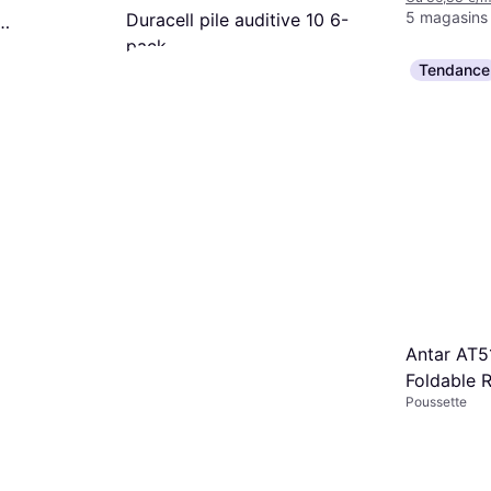
5 magasins
Duracell pile auditive 10 6-
pack
2Bli6
Aide auditive
Tendance
3,15 €
Ou 1,05 €/mois
6 magasins
Antar AT5
Foldable R
Poussette