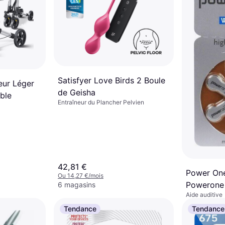
Satisfyer Love Birds 2 Boule
eur Léger
de Geisha
able
Entraîneur du Plancher Pelvien
42,81 €
Power One
Ou 14,27 €/mois
Powerone 
6 magasins
Aide auditive
Blister de
1 €
Paquet de
Tendance
Tendance
Ou 0,33 €/mo
3 magasins