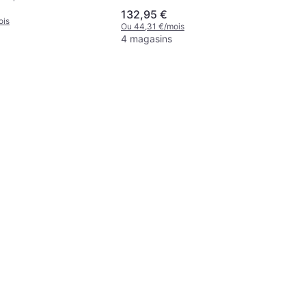
69 cm, 5803
132,95 €
ois
Ou 44,31 €/mois
4 magasins