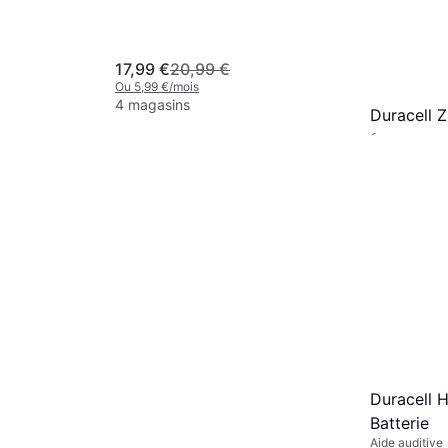
17,99 €
20,99 €
Ou 5,99 €/mois
4 magasins
Duracell Z
6 pcs
Pile pour aide
3,06 €
Ou 1,02 €/moi
9 magasins
Duracell H
Batterie
Aide auditive