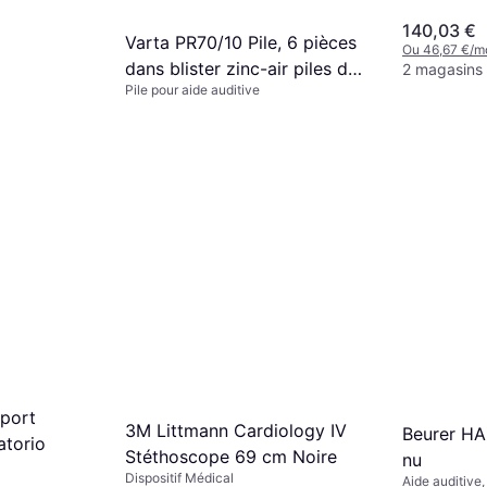
140,03 €
Varta PR70/10 Pile, 6 pièces
Ou 46,67 €/m
dans blister zinc-air piles de
2 magasins
Pile pour aide auditive
l'appareil auditif, 1,45 v
2,09 €
(24610101416)
Ou 0,69 €/mois
9 magasins
s 7850
sport
3M Littmann Cardiology IV
Beurer HA
atorio
Stéthoscope 69 cm Noire
nu
Dispositif Médical
Aide auditive,