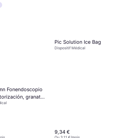
24606 101 416
 416
Ou 0,69 €/mois
is
9+ magasins
Pic Solution Ice Bag
Dispositif Médical
nn Fonendoscopio
orización, granate,
ical
9,34 €
ois
Ou 3,11 €/mois