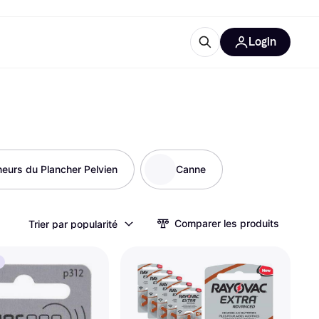
Login
lus d'informations
de bureau
u'est-ce que Klarna?
neurs du Plancher Pelvien
Canne
catégories
Comparer les produits
Trier par popularité