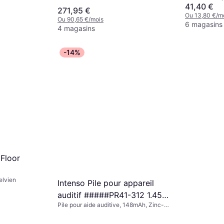
41,40 €
271,95 €
Ou 13,80 €/m
Ou 90,65 €/mois
6 magasins
4 magasins
-14%
 Floor
elvien
Intenso Pile pour appareil
auditif #####PR41-312 1.45
Pile pour aide auditive, 148mAh, Zinc-
V 60 pc(s) 148 mAh zinc-air
air
7504436MP