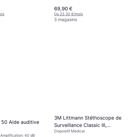
69,90 €
ois
Ou 23,30 €/mois
3 magasins
3M Littmann Stéthoscope de
 50 Aide auditive
Surveillance Classic III,
Dispositif Médical
Tubulure Noire, Black Edition,
 Amplification: 40 dB