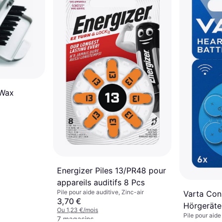
 Wax
Energizer Piles 13/PR48 pour
appareils auditifs 8 Pcs
Pile pour aide auditive, Zinc-air
Varta Con
3,70 €
Hörgeräte
Ou 1,23 €/mois
Pile pour aide
VARTAHea
7 magasins