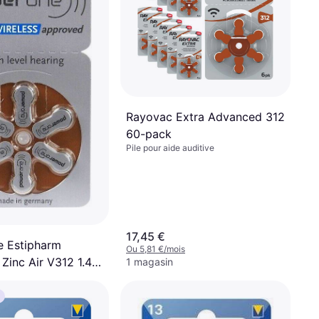
Rayovac Extra Advanced 312
60-pack
Pile pour aide auditive
17,45 €
 Estipharm
Ou 5,81 €/mois
Zinc Air V312 1.4 V
1 magasin
 Vente au Détail
 6
is