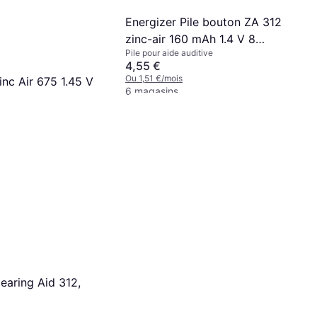
Energizer Pile bouton ZA 312
zinc-air 160 mAh 1.4 V 8
Pile pour aide auditive
pc(s)
4,55 €
Ou 1,51 €/mois
inc Air 675 1.45 V
6 magasins
 auditive, Zinc-air
s
earing Aid 312,