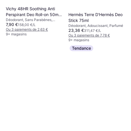
Vichy 48HR Soothing Anti
Perspirant Deo Roll-on 50ml 1
Hermès Terre D'Hermès Deo
Déodorant, Sans Parabènes,
pcs
Stick 75ml
7,90 €
Apaisant, Sans Parfum, Sans
158,00 €/L
Déodorant, Adoucissant, Parfumé
Alcool, Dermatologiquement
Ou 3 paiements de 2,63 €
23,36 €
311,47 €/L
Testé, Antitranspirant
9+ magasins
Ou 3 paiements de 7,78 €
9+ magasins
Tendance