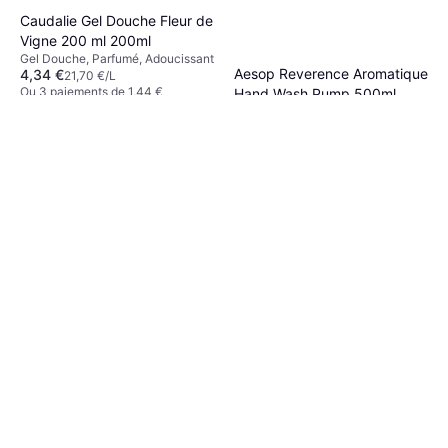
Caudalie Gel Douche Fleur de
Vigne 200 ml 200ml
Gel Douche, Parfumé, Adoucissant
Aesop Reverence Aromatique
4,34 €
21,70 €/L
Ou 3 paiements de 1,44 €
Hand Wash Pump 500ml
9+ magasins
Liquide pour les mains, Parfumé,
33,15 €
Exfoliant
66,30 €/L
Ou 3 paiements de 11,05 €
9+ magasins