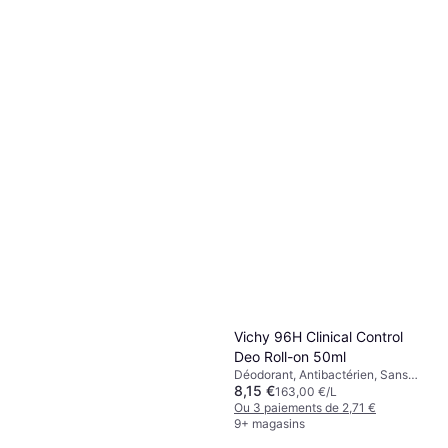
Vichy 96H Clinical Control
Deo Roll-on 50ml
Déodorant, Antibactérien, Sans
8,15 €
Alcool, Dermatologiquement
163,00 €/L
Testé, Antitranspirant
Ou 3 paiements de 2,71 €
9+ magasins