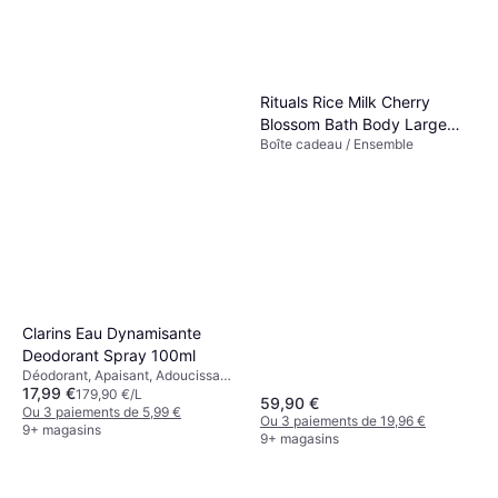
Rituals Rice Milk Cherry
Blossom Bath Body Large
Boîte cadeau / Ensemble
Gift Set
Clarins Eau Dynamisante
Deodorant Spray 100ml
Déodorant, Apaisant, Adoucissant,
17,99 €
Parfumé, Hydratant
179,90 €/L
59,90 €
Ou 3 paiements de 5,99 €
Ou 3 paiements de 19,96 €
9+ magasins
9+ magasins