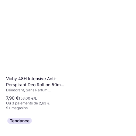
Déodorant, Rafraîchissant,
150ml
21,28 €
Parfumé, Apaisant
141,87 €/L
Ou 3 paiements de 7,09 €
9+ magasins
Vichy 48H Intensive Anti-
Perspirant Deo Roll-on 50ml 1
Déodorant, Sans Parfum,
pcs
Antitranspirant, Sans Alcool, Sans
7,90 €
158,00 €/L
Parabènes, Dermatologiquement
Ou 3 paiements de 2,63 €
Testé, Apaisant
9+ magasins
Rabanne 1 Million Deo Spray
Tendance
150ml
Déodorant, Parfumé
20,22 €
134,80 €/L