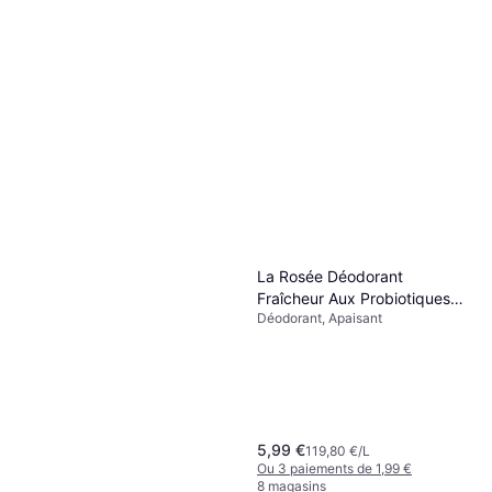
La Rosée Déodorant
Fraîcheur Aux Probiotiques
Déodorant, Apaisant
50 ml 50ml
5,99 €
119,80 €/L
Ou 3 paiements de 1,99 €
8 magasins