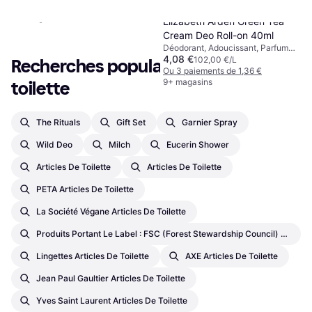
Ou 3 paiements de 2,90 €
1
2
3
...
198
...
392
9+ magasins
Elizabeth Arden Green Tea
Cream Deo Roll-on 40ml
Déodorant, Adoucissant, Parfumé,
4,08 €
Nourrissant, Hydratant
102,00 €/L
Recherches populaires en Articles de 
Ou 3 paiements de 1,36 €
9+ magasins
toilette
The Rituals
Gift Set
Garnier Spray
Wild Deo
Milch
Eucerin Shower
Articles De Toilette
Articles De Toilette
PETA Articles De Toilette
La Société Végane Articles De Toilette
Produits Portant Le Label : FSC (Forest Stewardship Council) – Certifications Par Un Tiers Articles De Toilette
Lingettes Articles De Toilette
AXE Articles De Toilette
Jean Paul Gaultier Articles De Toilette
Yves Saint Laurent Articles De Toilette