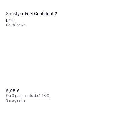
Déodorant, Adoucissant, Parfumé
21,54 €
143,60 €/L
Ou 3 paiements de 7,18 €
Satisfyer Feel Confident 2
9+ magasins
pcs
Réutilisable
5,95 €
Ou 3 paiements de 1,98 €
9 magasins