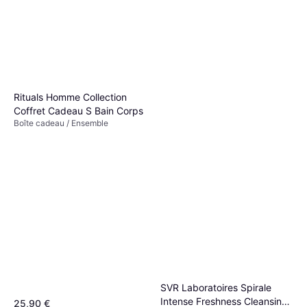
Jean Paul Gaultier Le Male
Deo Spray 150ml
Déodorant, Parfumé
22,90 €
152,67 €/L
Ou 3 paiements de 7,63 €
9+ magasins
Rituals Homme Collection
Coffret Cadeau S Bain Corps
Boîte cadeau / Ensemble
SVR Laboratoires Spirale
Intense Freshness Cleansing
25,90 €