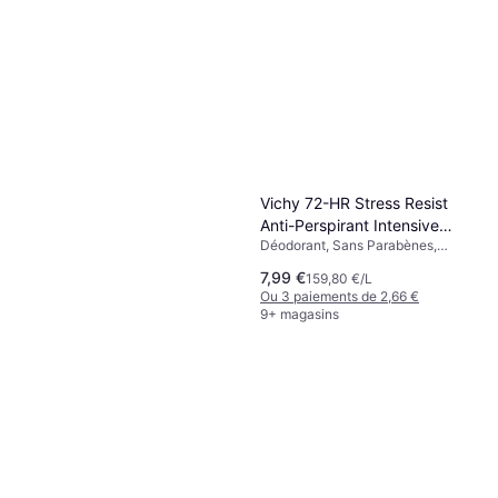
Vichy 72-HR Stress Resist
Anti-Perspirant Intensive
Déodorant, Sans Parabènes,
Treatment Deo Roll-on 50ml 1
Parfumé, Sans Alcool,
pcs
7,99 €
159,80 €/L
Antitranspirant
Ou 3 paiements de 2,66 €
9+ magasins
Hermès Terre D'Hermès Deo
Spray 150ml