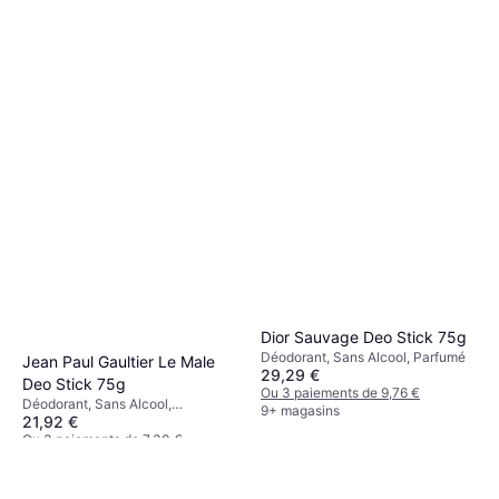
Dior Sauvage Deo Stick 75g
Déodorant, Sans Alcool, Parfumé
Jean Paul Gaultier Le Male
29,29 €
Deo Stick 75g
Ou 3 paiements de 9,76 €
Déodorant, Sans Alcool,
9+ magasins
21,92 €
Antitranspirant, Parfumé
Ou 3 paiements de 7,30 €
9+ magasins