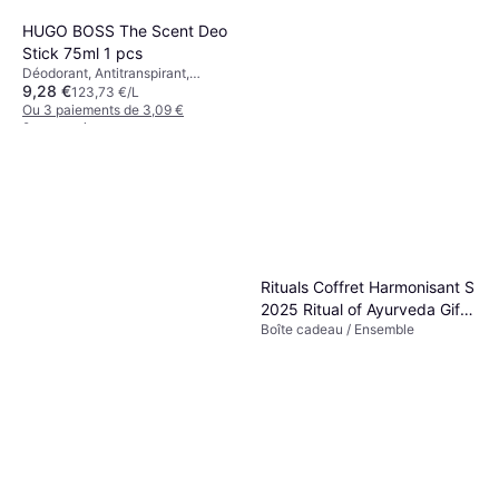
HUGO BOSS The Scent Deo
Stick 75ml 1 pcs
Déodorant, Antitranspirant,
9,28 €
Parfumé
123,73 €/L
Ou 3 paiements de 3,09 €
9+ magasins
Spirial Deo-Douche 400ml
Déodorant, Sans Aluminium
11,67 €
29,18 €/L
Ou 3 paiements de 3,89 €
9+ magasins
Rituals Coffret Harmonisant S
2025 Ritual of Ayurveda Gift
Boîte cadeau / Ensemble
Set