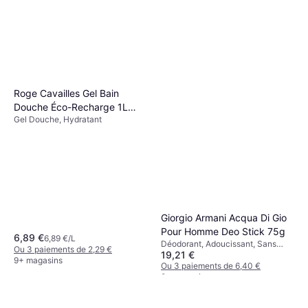
Roge Cavailles Déodorant
Dermato Anti-Odeurs 48H
Déodorant, Parfumé
Roge Cavailles Gel Bain
Spray 150 ml 150ml
6,99 €
46,60 €/L
Douche Éco-Recharge 1L
Ou 3 paiements de 2,33 €
Gel Douche, Hydratant
1000ml
9+ magasins
Giorgio Armani Acqua Di Gio
Pour Homme Deo Stick 75g
6,89 €
6,89 €/L
Déodorant, Adoucissant, Sans
Ou 3 paiements de 2,29 €
19,21 €
Alcool, Parfumé, Apaisant
9+ magasins
Ou 3 paiements de 6,40 €
9+ magasins