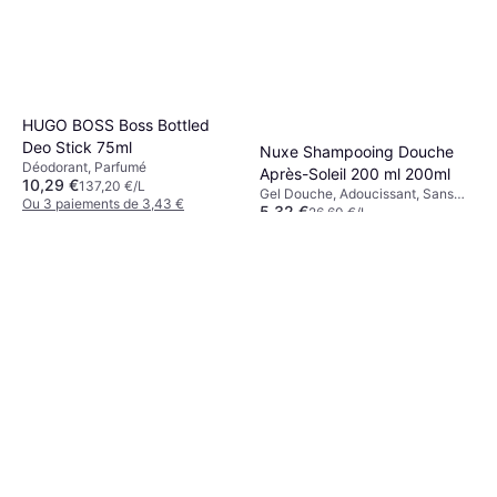
HUGO BOSS Boss Bottled
Deo Stick 75ml
Nuxe Shampooing Douche
Déodorant, Parfumé
Après-Soleil 200 ml 200ml
10,29 €
137,20 €/L
Gel Douche, Adoucissant, Sans
Ou 3 paiements de 3,43 €
5,32 €
Parabènes, Parfumé
26,60 €/L
9+ magasins
Ou 3 paiements de 1,77 €
9+ magasins