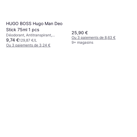
HUGO BOSS Hugo Man Deo
Stick 75ml 1 pcs
25,90 €
Déodorant, Antitranspirant,
Ou 3 paiements de 8,63 €
9,74 €
Parfumé, Sans Aluminium
129,87 €/L
9+ magasins
Ou 3 paiements de 3,24 €
9+ magasins