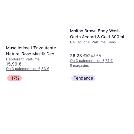
Molton Brown Body Wash
Oudh Accord & Gold 300ml
Gel Douche, Parfumé, Sans
Parabènes
Musc Intime L'Envoutante
Naturel Rose Mystik Deo
26,23 €
87,43 €/L
Déodorant, Parfumé
Stick 50g
Ou 3 paiements de 8,74 €
15,99 €
9 magasins
Ou 3 paiements de 5,33 €
5 magasins
-17%
Tendance