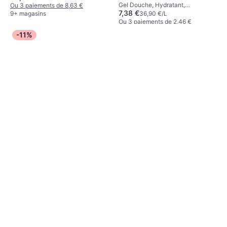
Gel Douche, Hydratant,
Gel 200ml
Ou 3 paiements de 8,63 €
7,38 €
Antibactérien,
36,90 €/L
9+ magasins
Dermatologiquement Testé
Ou 3 paiements de 2,46 €
9+ magasins
-11%