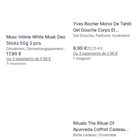
Yves Rocher Monoi De Tahiti
Gel Douche Corps Et
Gel Douche, Parfumé, Hydratant
Cheveux 400 ml 400ml
Musc Intime White Musk Deo
Sticks 50g 2 pcs
8,90 €
22,25 €/L
Déodorant, Dermatologiquement
17,90 €
Ou 3 paiements de 2,96 €
Testé, Parfumé
1 magasin
Ou 3 paiements de 5,96 €
3 magasins
Rituals The Ritual Of
Ayurveda Coffret Cadeau
Boîte cadeau / Ensemble
Medium 4 Pièces