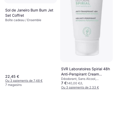
Sol de Janeiro Bum Bum Jet
Set Coffret
Boîte cadeau / Ensemble
SVR Laboratoires Spirial 48h
Anti-Perspirant Cream
22,45 €
Déodorant, Sans Alcool,
Deodorant, Multi-Zone 50ml
Ou 3 paiements de 7,48 €
7 €
Antitranspirant
140,00 €/L
7 magasins
Ou 3 paiements de 2,33 €
9+ magasins