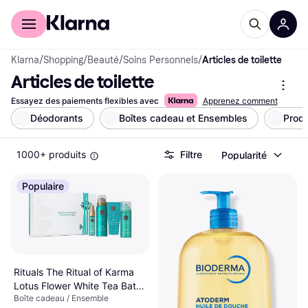
Acheter avec Klarna
Espace entreprises
Klarna
/
Shopping
/
Beauté
/
Soins Personnels
/
Articles de toilette
Articles de toilette
Essayez des paiements flexibles avec
Apprenez comment
Déodorants
Boîtes cadeau et Ensembles
Produ
1000+ produits
Filtre
Popularité
Populaire
Rituals The Ritual of Karma
Lotus Flower White Tea Bath
Boîte cadeau / Ensemble
Body Small Gift Set