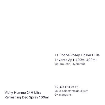
Ou 3 paiements de 6,74 €
9+ magasins
La Roche-Posay Lipikar Huile
Lavante Ap+ 400ml 400ml
Gel Douche, Hydratant
12,49 €
31,23 €/L
Ou 3 paiements de 4,16 €
Vichy Homme 24H Ultra
9+ magasins
Refreshing Deo Spray 100ml
Déodorant, Apaisant, Sans Alcool,