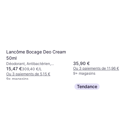
Lancôme Bocage Deo Cream
50ml
35,90 €
Déodorant, Antibactérien,
15,47 €
Ou 3 paiements de 11,96 €
Antitranspirant, Sans Alcool,
309,40 €/L
9+ magasins
Adoucissant
Ou 3 paiements de 5,15 €
9+ magasins
Tendance