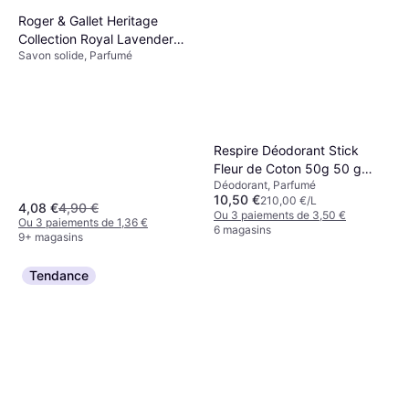
Roger & Gallet Heritage
Collection Royal Lavender
Savon solide, Parfumé
Soap 100G
Respire Déodorant Stick
Fleur de Coton 50g 50 g
Déodorant, Parfumé
50ml
10,50 €
210,00 €/L
4,08 €
4,90 €
Ou 3 paiements de 3,50 €
Ou 3 paiements de 1,36 €
6 magasins
9+ magasins
Tendance