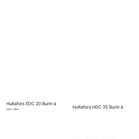
Hultafors EDC 20 Burin à
Hultafors HDC 25 Burin à
douille
douille
Longueur: 232
Longueur: 265
44,29 €
67,94 €
Ou 3 paiements de 14,76 €
Ou 3 paiements de 22,64 €
1 magasin
1 magasin