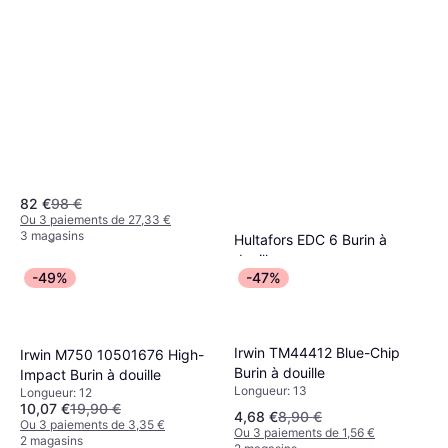
Irwin MS500 32mm Burin à
douille
Irwin MS500 12mm Burin à
Longueur: 32
21,37 €
douille
Ou 3 paiements de 7,12 €
Longueur: 12
3 magasins
20,29 €
82 €
98 €
Ou 3 paiements de 6,76 €
Ou 3 paiements de 27,33 €
2 magasins
3 magasins
Hultafors EDC 6 Burin à
douille
-49%
-47%
Longueur: 232
18,99 €
28,96 €
Ou 3 paiements de 6,33 €
3 magasins
Irwin TM44412 Blue-Chip
Irwin M750 10501676 High-
Burin à douille
Impact Burin à douille
Longueur: 13
Longueur: 12
10,07 €
19,90 €
4,68 €
8,90 €
Ou 3 paiements de 3,35 €
Ou 3 paiements de 1,56 €
2 magasins