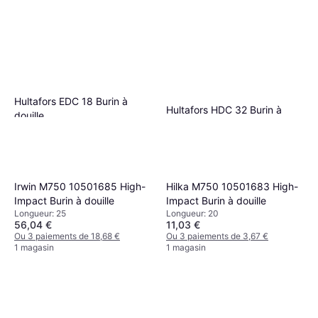
Hultafors EDC 18 Burin à
Hultafors HDC 32 Burin à
douille
douille
Longueur: 232
Longueur: 265
19,99 €
69,31 €
Ou 3 paiements de 6,66 €
Ou 3 paiements de 23,10 €
2 magasins
2 magasins
Irwin M750 10501685 High-
Hilka M750 10501683 High-
Impact Burin à douille
Impact Burin à douille
Longueur: 25
Longueur: 20
56,04 €
11,03 €
Ou 3 paiements de 18,68 €
Ou 3 paiements de 3,67 €
1 magasin
1 magasin