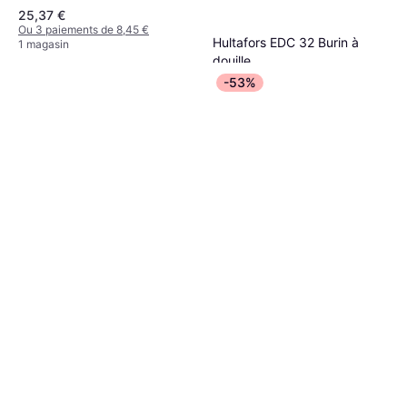
25,37 €
Ou 3 paiements de 8,45 €
Hultafors EDC 32 Burin à
1 magasin
douille
Longueur: 232
-53%
20,99 €
Ou 3 paiements de 6,99 €
3 magasins