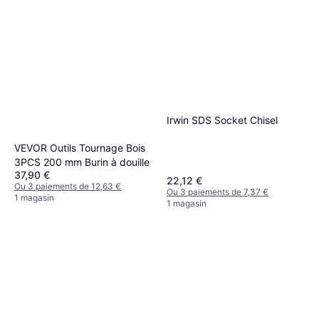
Magnusson Ciseau Plat 300
x 30 mm Pare-Coup Burin à
10,50 €
douille
Ou 3 paiements de 3,50 €
1 magasin
Irwin SDS Socket Chisel
VEVOR Outils Tournage Bois
3PCS 200 mm Burin à douille
37,90 €
22,12 €
Ou 3 paiements de 12,63 €
Ou 3 paiements de 7,37 €
1 magasin
1 magasin