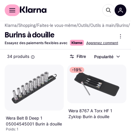
Acheter avec Klarna
Espace entreprises
Klarna
/
Shopping
/
Faites-le vous-même
/
Outils
/
Outils à main
/
Burins
/
Burins à douille
Essayez des paiements flexibles avec
Apprenez comment
34 produits
Filtre
Popularité
-19%
Wera 8767 A Torx HF 1
Zyklop Burin à douille
Wera Belt B Deep 1
05004545001 Burin à douille
Poids: 1