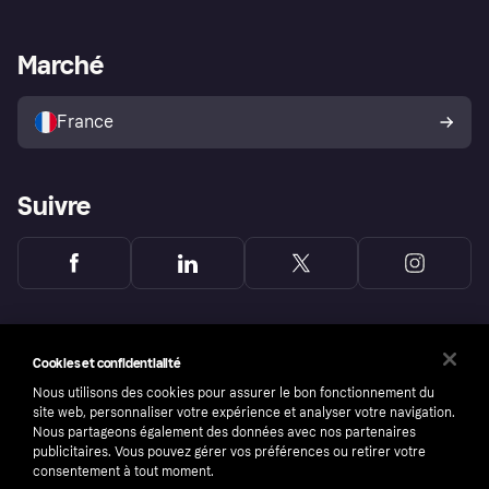
Support Marchand
Portail développeurs
L'appli shopping de Klarna
Paramètres de confidentialité
Portail Marchand
Statut opérationnel
Marché
Explorez les magasins
Votre droit de rétractation
Vendre avec Klarna
Plateformes et partenaires
Politique de protection de
l’acheteur Klarna
France
Suivre
Cookies et confidentialité
Nous utilisons des cookies pour assurer le bon fonctionnement du
site web, personnaliser votre expérience et analyser votre navigation.
Nous partageons également des données avec nos partenaires
publicitaires. Vous pouvez gérer vos préférences ou retirer votre
consentement à tout moment.