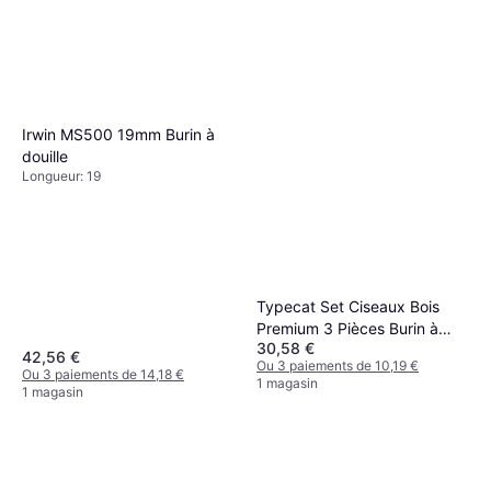
Irwin MS500 19mm Burin à
douille
Longueur: 19
Typecat Set Ciseaux Bois
Premium 3 Pièces Burin à
30,58 €
douille
42,56 €
Ou 3 paiements de 10,19 €
Ou 3 paiements de 14,18 €
1 magasin
1 magasin