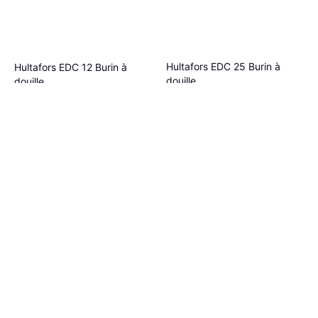
Hultafors EDC 25 Burin à
Hultafors EDC 12 Burin à
douille
douille
Longueur: 232
Longueur: 232
19,99 €
42,25 €
18,99 €
Ou 3 paiements de 6,66 €
Ou 3 paiements de 6,33 €
2 magasins
2 magasins