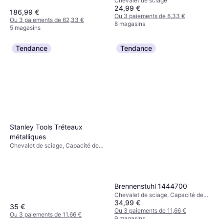
Chevalet de sciage
24,99 €
186,99 €
Ou 3 paiements de 8,33 €
Ou 3 paiements de 62,33 €
8 magasins
5 magasins
Tendance
Tendance
Stanley Tools Tréteaux
métalliques
Chevalet de sciage, Capacité de
charge (max): 340kg
Brennenstuhl 1444700
Chevalet de sciage, Capacité de
34,99 €
charge (max): 160kg
35 €
Ou 3 paiements de 11,66 €
Ou 3 paiements de 11,66 €
9 magasins