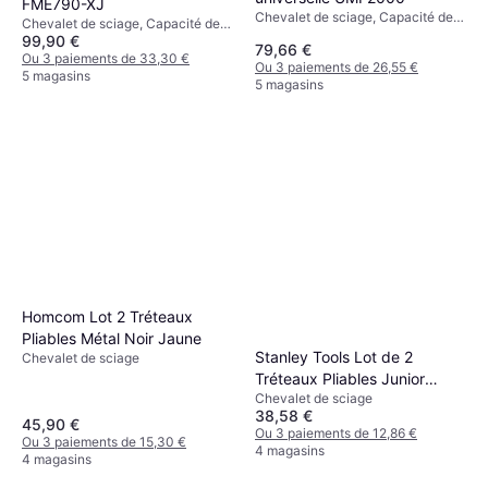
FME790-XJ
Chevalet de sciage, Capacité de
Chevalet de sciage, Capacité de
charge (max): 150kg
99,90 €
charge (max): 185kg
79,66 €
Ou 3 paiements de 33,30 €
Ou 3 paiements de 26,55 €
5 magasins
5 magasins
Homcom Lot 2 Tréteaux
Pliables Métal Noir Jaune
Stanley Tools Lot de 2
Chevalet de sciage
Tréteaux Pliables Junior
Chevalet de sciage
Charge 362kg STST1-70355
38,58 €
45,90 €
Ou 3 paiements de 12,86 €
Ou 3 paiements de 15,30 €
4 magasins
4 magasins