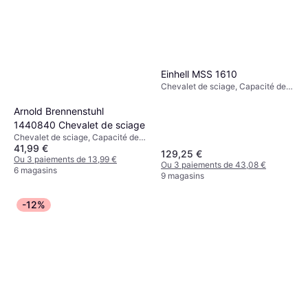
Einhell MSS 1610
Chevalet de sciage, Capacité de
charge (max): 100kg
Arnold Brennenstuhl
1440840 Chevalet de sciage
Chevalet de sciage, Capacité de
41,99 €
charge (max): 150kg
129,25 €
Ou 3 paiements de 13,99 €
Ou 3 paiements de 43,08 €
6 magasins
9 magasins
-12%