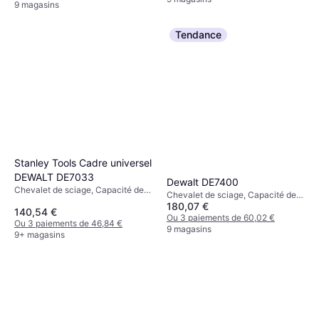
9 magasins
Tendance
Stanley Tools Cadre universel
DEWALT DE7033
Dewalt DE7400
Chevalet de sciage, Capacité de
Chevalet de sciage, Capacité de
charge (max): 227kg
180,07 €
charge (max): 68kg
140,54 €
Ou 3 paiements de 60,02 €
Ou 3 paiements de 46,84 €
9 magasins
9+ magasins