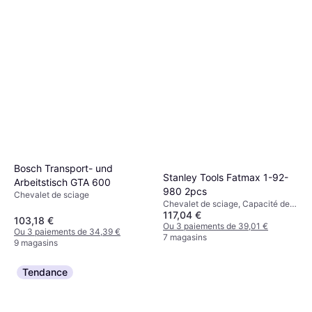
Bosch Transport- und
Stanley Tools Fatmax 1-92-
Arbeitstisch GTA 600
980 2pcs
Chevalet de sciage
Chevalet de sciage, Capacité de
117,04 €
charge (max): 1135kg
103,18 €
Ou 3 paiements de 39,01 €
Ou 3 paiements de 34,39 €
7 magasins
9 magasins
Tendance