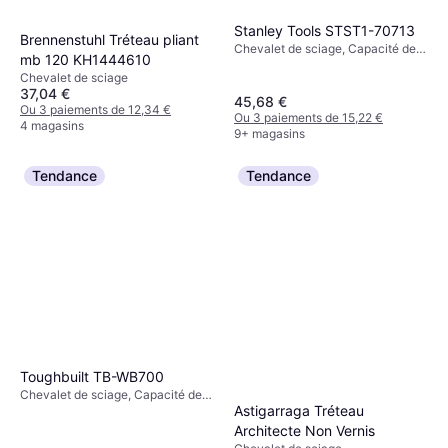
Stanley Tools STST1-70713
Brennenstuhl Tréteau pliant
Chevalet de sciage, Capacité de
mb 120 KH1444610
charge (max): 454kg
Chevalet de sciage
37,04 €
45,68 €
Ou 3 paiements de 12,34 €
Ou 3 paiements de 15,22 €
4 magasins
9+ magasins
Tendance
Tendance
Toughbuilt TB-WB700
Chevalet de sciage, Capacité de
Astigarraga Tréteau
charge (max): 900kg
Architecte Non Vernis