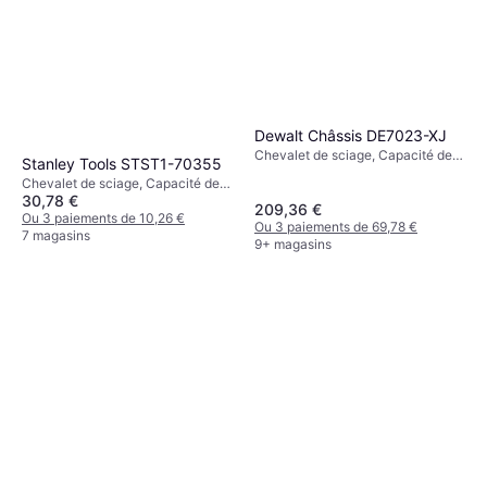
Dewalt Châssis DE7023-XJ
Chevalet de sciage, Capacité de
Stanley Tools STST1-70355
charge (max): 227kg
Chevalet de sciage, Capacité de
30,78 €
charge (max): 362kg
209,36 €
Ou 3 paiements de 10,26 €
Ou 3 paiements de 69,78 €
7 magasins
9+ magasins