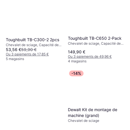
Toughbuilt TB-C650 2-Pack
Toughbuilt TB-C300-2 2pcs
Chevalet de sciage, Capacité de
Chevalet de sciage, Capacité de
charge (max): 1300kg
53,56 €
59,90 €
charge (max): 500kg
149,90 €
Ou 3 paiements de 17,85 €
Ou 3 paiements de 49,96 €
5 magasins
4 magasins
-14%
Dewalt Kit de montage de
machine (grand)
Chevalet de sciage