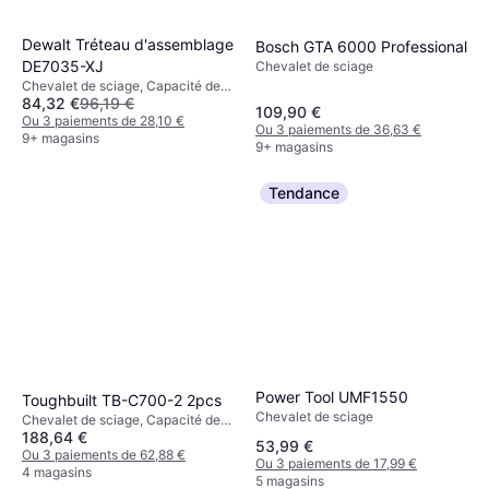
Dewalt Tréteau d'assemblage
Bosch GTA 6000 Professional
DE7035-XJ
Chevalet de sciage
Chevalet de sciage, Capacité de
84,32 €
96,19 €
charge (max): 454kg
109,90 €
Ou 3 paiements de 28,10 €
Ou 3 paiements de 36,63 €
9+ magasins
9+ magasins
Tendance
Power Tool UMF1550
Toughbuilt TB-C700-2 2pcs
Chevalet de sciage
Chevalet de sciage, Capacité de
188,64 €
charge (max): 589kg
53,99 €
Ou 3 paiements de 62,88 €
Ou 3 paiements de 17,99 €
4 magasins
5 magasins