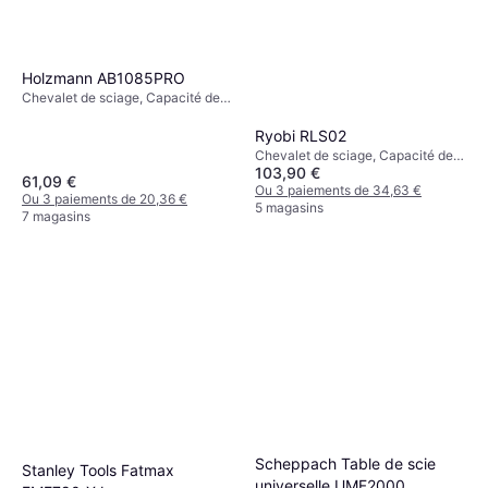
Holzmann AB1085PRO
Chevalet de sciage, Capacité de
charge (max): 590kg
Ryobi RLS02
Chevalet de sciage, Capacité de
103,90 €
charge (max): 181kg
61,09 €
Ou 3 paiements de 34,63 €
Ou 3 paiements de 20,36 €
5 magasins
7 magasins
Scheppach Table de scie
Stanley Tools Fatmax
universelle UMF2000