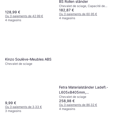
BS Rollen ständer
Chevalet de sciage, Capacité de
182,87 €
charge (max): 200kg
128,99 €
Ou 3 paiements de 60,95 €
Ou 3 paiements de 42,99 €
4 magasins
4 magasins
Kinzo Soulève-Meubles ABS
Chevalet de sciage
Fetra Materialständer Ladefl.-
L605xB405mm,
Chevalet de sciage
verstellb.H.720-995mm
258,98 €
brillantblau fahrbar
9,99 €
Ou 3 paiements de 86,32 €
Ou 3 paiements de 3,33 €
4 magasins
3 magasins