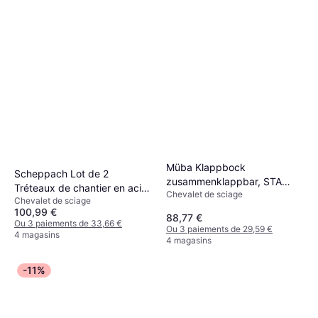
Müba Klappbock
Scheppach Lot de 2
zusammenklappbar, STA
Tréteaux de chantier en acier
Chevalet de sciage
lack.MÜBA
Chevalet de sciage
MWB600 820mm 600kg par
100,99 €
tréteau Bleu
88,77 €
Ou 3 paiements de 33,66 €
Ou 3 paiements de 29,59 €
4 magasins
4 magasins
-11%