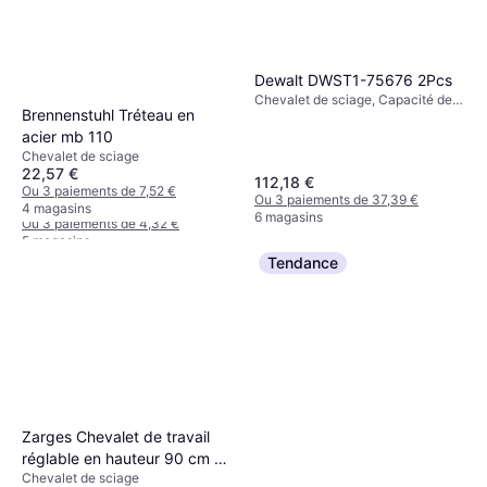
Dewalt DWST1-75676 2Pcs
Chevalet de sciage, Capacité de
Brennenstuhl Tréteau en
charge (max): 907kg
acier mb 110
Bosch Schiebestock für
Chevalet de sciage
GTS10
22,57 €
112,18 €
Chevalet de sciage
Ou 3 paiements de 7,52 €
Ou 3 paiements de 37,39 €
12,98 €
4 magasins
6 magasins
Ou 3 paiements de 4,32 €
5 magasins
Tendance
Zarges Chevalet de travail
réglable en hauteur 90 cm en
Chevalet de sciage
bois et acier