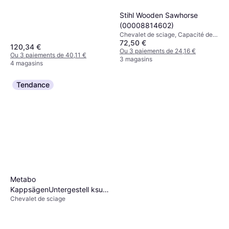
Stihl Wooden Sawhorse
(00008814602)
Chevalet de sciage, Capacité de
72,50 €
charge (max): 70kg
120,34 €
Ou 3 paiements de 24,16 €
Ou 3 paiements de 40,11 €
3 magasins
4 magasins
Tendance
Metabo
KappsägenUntergestell ksu
Chevalet de sciage
100 (629004000)