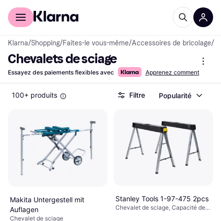
Acheter avec Klarna
Espace entreprises
Klarna
/
Shopping
/
Faites-le vous-même
/
Accessoires de bricolage
/
Ch
Chevalets de sciage
Essayez des paiements flexibles avec
Apprenez comment
100+ produits
Filtre
Popularité
Stanley Tools 1-97-475 2pcs
Makita Untergestell mit
Chevalet de sciage, Capacité de
Auflagen
charge (max): 340kg
Chevalet de sciage