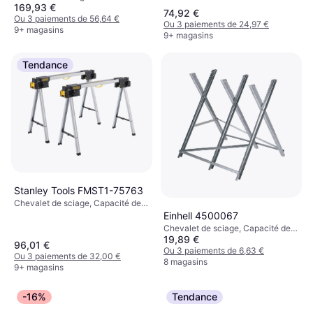
169,93 €
74,92 €
Ou 3 paiements de 56,64 €
Ou 3 paiements de 24,97 €
9+ magasins
9+ magasins
Tendance
Stanley Tools FMST1-75763
Chevalet de sciage, Capacité de
charge (max): 900kg
Einhell 4500067
Chevalet de sciage, Capacité de
19,89 €
charge (max): 150kg
96,01 €
Ou 3 paiements de 6,63 €
Ou 3 paiements de 32,00 €
8 magasins
9+ magasins
-16%
Tendance