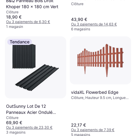
B&Q Panneau Bois Droit
Clôture
305 x 62 cm
Khoper 180 x 180 cm Vert
Clôture
18,90 €
43,90 €
Ou 3 paiements de 6,30 €
Ou 3 paiements de 14,63 €
1 magasin
6 magasins
Tendance
vidaXL Flowerbed Edge
Clôture, Hauteur 9.5 cm, Longueur
10 m
OutSunny Lot De 12
Panneaux Acier Ondulé
Clôture
Anthracite
69,90 €
22,17 €
Ou 3 paiements de 23,30 €
Ou 3 paiements de 7,39 €
3 magasins
5 magasins