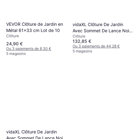
VEVOR Clôture de Jardin en
vidaXL Clôture De Jardin
Métal 61x33 cm Lot de 10
Avec Sommet De Lance Noir
Clôture
Clôture
222 cm
132,85 €
24,90 €
Ou 3 paiements de 44,28 €
Ou 3 paiements de 8,30 €
5 magasins
5 magasins
vidaXL Clôture De Jardin
Avec Sommet De Lance Noir