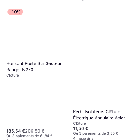
-10%
Horizont Poste Sur Secteur
Ranger N270
Clôture
Kerbl Isolateurs Clôture
Électrique Annulaire Acier
Clôture
x25 Noir
11,56 €
185,54 €
206,50 €
Ou 3 paiements de 3,85 €
Ou 3 paiements de 61,84 €
4 magasins