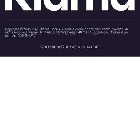
Copyright © 2005-2026 Klarna Bank AB (publ). Headquarters: Stockholm, Sweden. All
rights reserved. Klarna Bank AB (publ). Sveavägen 46, 111 34 Stockholm. Organization
number: 556737-0431
Conditions
Cookies
Klarna.com