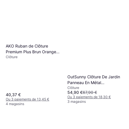
AKO Ruban de Clôture
Premium Plus Brun Orange
Clôture
200 m
OutSunny Clôture De Jardin
Panneau En Métal
Clôture
Revêtement PE 93L x 22l x
54,90 €
67,90 €
150H cm Marron Foncé
40,37 €
Ou 3 paiements de 18,30 €
Ou 3 paiements de 13,45 €
3 magasins
4 magasins