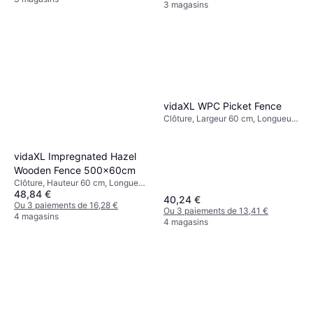
3 magasins
vidaXL WPC Picket Fence
Clôture, Largeur 60 cm, Longueur
200 cm
vidaXL Impregnated Hazel
Wooden Fence 500x60cm
Clôture, Hauteur 60 cm, Longueur
48,84 €
500 cm
40,24 €
Ou 3 paiements de 16,28 €
Ou 3 paiements de 13,41 €
4 magasins
4 magasins