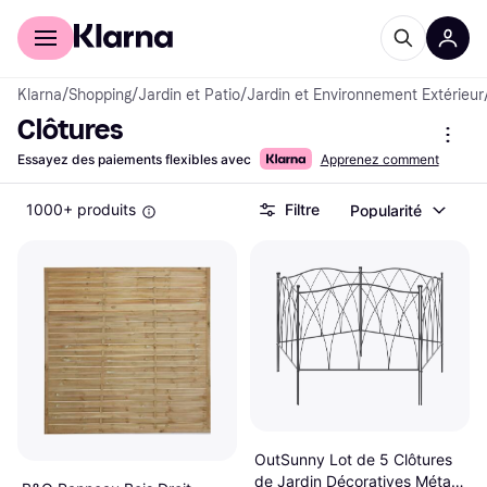
Acheter avec Klarna
Espace entreprises
Klarna
/
Shopping
/
Jardin et Patio
/
Jardin et Environnement Extérieur
Clôtures
Essayez des paiements flexibles avec
Apprenez comment
1000+ produits
Filtre
Popularité
OutSunny Lot de 5 Clôtures
de Jardin Décoratives Métal