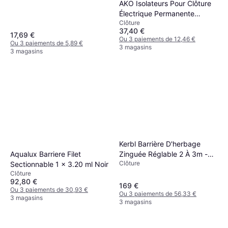
AKO Isolateurs Pour Clôture
Électrique Permanente
Clôture
Highland x120 - Noir
37,40 €
17,69 €
Ou 3 paiements de 12,46 €
Ou 3 paiements de 5,89 €
3 magasins
3 magasins
Kerbl Barrière D'herbage
Zinguée Réglable 2 À 3m -
Aqualux Barriere Filet
Clôture
Argenté
Sectionnable 1 x 3.20 ml Noir
Clôture
92,80 €
169 €
Ou 3 paiements de 30,93 €
Ou 3 paiements de 56,33 €
3 magasins
3 magasins