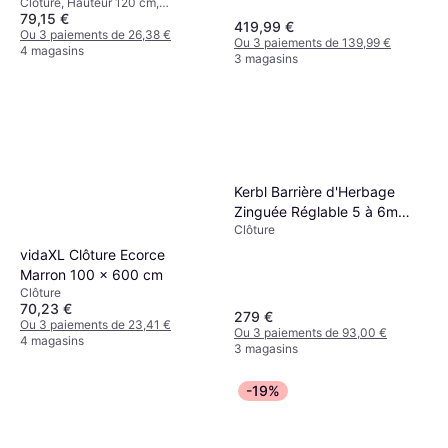
Clôture, Hauteur 120 cm,
L 2 Poteaux Aluminium LED
79,15 €
Longueur 200 cm
Solaires
419,99 €
Ou 3 paiements de 26,38 €
Ou 3 paiements de 139,99 €
4 magasins
3 magasins
Kerbl Barrière d'Herbage
Zinguée Réglable 5 à 6m
Clôture
Argenté
vidaXL Clôture Ecorce
Marron 100 x 600 cm
Clôture
70,23 €
279 €
Ou 3 paiements de 23,41 €
Ou 3 paiements de 93,00 €
4 magasins
3 magasins
-19%