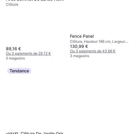
Clôture
115 cm
Fence Panel
Clôture, Hauteur 186 cm, Largeur
130,99 €
95 cm
89,16 €
Ou 3 paiements de 43,66 €
Ou 3 paiements de 29,72 €
3 magasins
5 magasins
Tendance
vidaXL Clôture De Jardin Gris