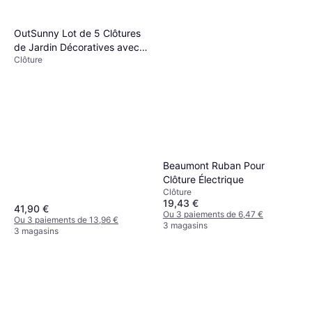
OutSunny Lot de 5 Clôtures
de Jardin Décoratives avec
Clôture
Ornements Métal Noir 305 x
43 cm
Beaumont Ruban Pour
Clôture Électrique
Clôture
19,43 €
41,90 €
Ou 3 paiements de 6,47 €
Ou 3 paiements de 13,96 €
3 magasins
3 magasins