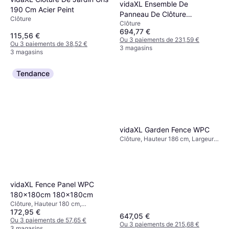
vidaXL Ensemble De
190 Cm Acier Peint
Panneau De Clôture
Clôture
Clôture
699x146 Cm HKC Zwart
694,77 €
115,56 €
Ou 3 paiements de 231,59 €
Ou 3 paiements de 38,52 €
3 magasins
3 magasins
Tendance
vidaXL Garden Fence WPC
Clôture, Hauteur 186 cm, Largeur
526 cm
vidaXL Fence Panel WPC
180x180cm 180x180cm
Clôture, Hauteur 180 cm,
172,95 €
Longueur 180 cm
647,05 €
Ou 3 paiements de 57,65 €
Ou 3 paiements de 215,68 €
3 magasins