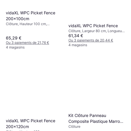
vidaXL WPC Picket Fence
200x100cm
Clôture, Hauteur 100 cm,
vidaXL WPC Picket Fence
Longueur 200 cm
Clôture, Largeur 80 cm, Longueur
61,34 €
200 cm
65,29 €
Ou 3 paiements de 20,44 €
Ou 3 paiements de 21,76 €
4 magasins
4 magasins
Kit Clôture Panneau
vidaXL WPC Picket Fence
Composite Plastique Marron
200x120cm
Clôture
9 Lames 185 cm H x 180 cm