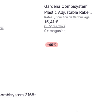
Gardena Combisystem
Plastic Adjustable Rake
Rateau, Fonction de Verrouillage
3099-20
15,41 €
Ou 5,13 €/mois
ois
9+ magasins
-49%
Combisystem 3168-