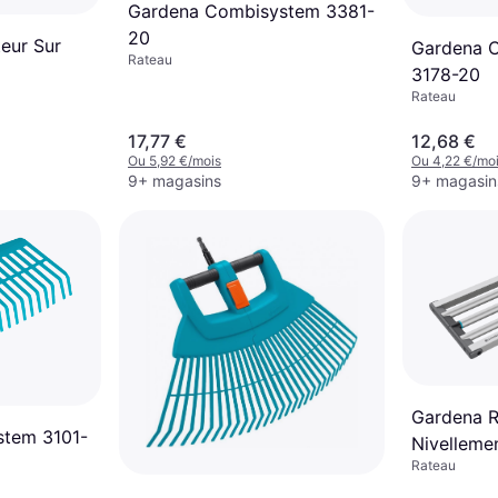
Gardena Combisystem 3381-
20
teur Sur
Gardena 
Rateau
3178-20
Rateau
17,77 €
12,68 €
Ou 5,92 €/mois
Ou 4,22 €/mo
9+ magasins
9+ magasin
Gardena R
stem 3101-
Nivelleme
Rateau