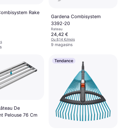
Combisystem Rake
Gardena Combisystem
3392-20
Rateau
24,42 €
Ou 8,14 €/mois
is
9 magasins
s
Tendance
âteau De
nt Pelouse 76 Cm