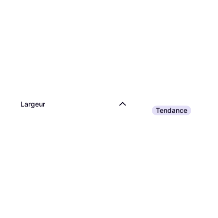
Largeur
Tendance
Fiskars Balai À Feu
"Solid" Manche Mé
Rateau, Longueur 173.5
22,56 €
32,99 €
Ou 7,52 €/mois
9 magasins