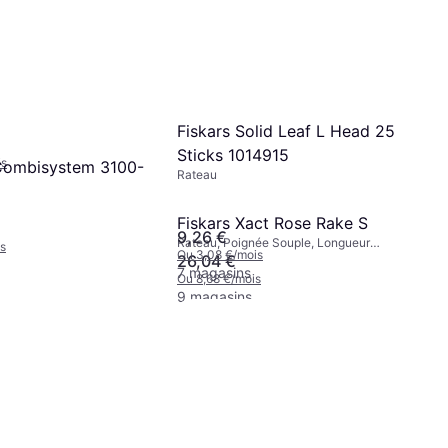
atureLine 17105-
Fiskars Solid Leaf L Head 25
Sticks 1014915
is
Combisystem 3100-
Rateau
Fiskars Xact Rose Rake S
9,26 €
Rateau, Poignée Souple, Longueur
s
Ou 3,08 €/mois
165.5 cm
26,04 €
7 magasins
Ou 8,68 €/mois
9 magasins