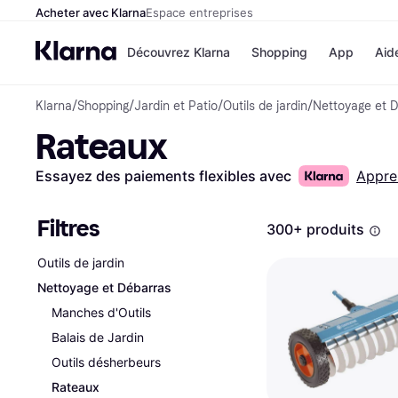
Acheter avec Klarna
Espace entreprises
Découvrez Klarna
Shopping
App
Aid
Klarna
/
Shopping
/
Jardin et Patio
/
Outils de jardin
/
Nettoyage et 
Options de paiem
Magasins
Rateaux
Toutes les options d
Cdiscoun
paiement
Airbnb
Payer maintenant
Booking.
Essayez des paiements flexibles avec
Appre
Paiement en 3 fois
Temu
Paiement à 30 jours
JD Sport
Klarna sur Apple Pa
Filtres
300+ produits
Outils de jardin
Voir tous les
Nettoyage et Débarras
Manches d'Outils
Balais de Jardin
Outils désherbeurs
Rateaux