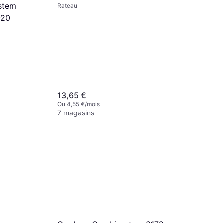
stem
Rateau
-20
13,65 €
Ou 4,55 €/mois
7 magasins
Fiskars X