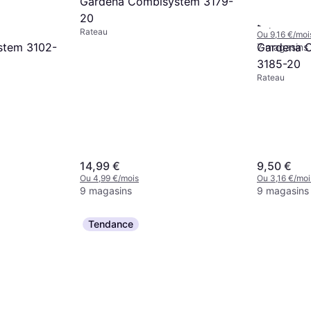
Gardena Combisystem 3179-
Rateau, Poign
20
cm
27,49 €
Rateau
Ou 9,16 €/moi
Gardena 
stem 3102-
7 magasins
3185-20
Rateau
14,99 €
9,50 €
Ou 4,99 €/mois
Ou 3,16 €/moi
9 magasins
9 magasins
Tendance