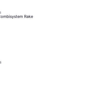
ée Souple, Longueur 176
s
Combisystem Rake
s
Fiskars Solid Soil 1016036
Rateau, Longueur 154 cm
16 €
Ou 5,33 €/mois
8 magasins