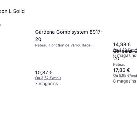
zon L Solid
m
Gardena N
Gardena Combisystem 8917-
20
20
Rateau
14,98 €
Rateau, Fonction de Verrouillage,
Ou 4,99 €/mo
Poignée Télescopique, Poignée Souple
Gardena 
6 magasins
20
Rateau
17,86 €
10,87 €
Ou 5,95 €/moi
Ou 3,62 €/mois
8 magasins
7 magasins
Fiskars 1001419 Balai À
Feuilles Pour Enfants Rouge
Rateau, Longueur 80.3 cm