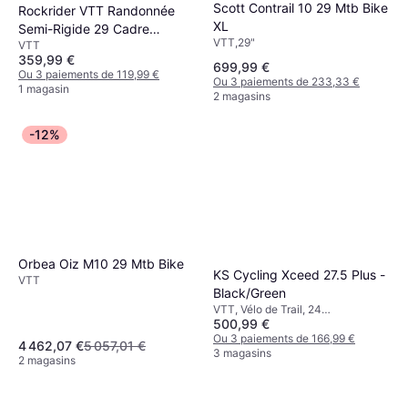
Scott Contrail 10 29 Mtb Bike
Rockrider VTT Randonnée
XL
Semi-Rigide 29 Cadre
VTT,29"
VTT
Aluminium
359,99 €
699,99 €
Ou 3 paiements de 119,99 €
Ou 3 paiements de 233,33 €
1 magasin
2 magasins
-12%
Orbea Oiz M10 29 Mtb Bike
KS Cycling Xceed 27.5 Plus -
VTT
Black/Green
VTT, Vélo de Trail, 24
500,99 €
Vitesses,27.5"
Ou 3 paiements de 166,99 €
4 462,07 €
5 057,01 €
3 magasins
2 magasins