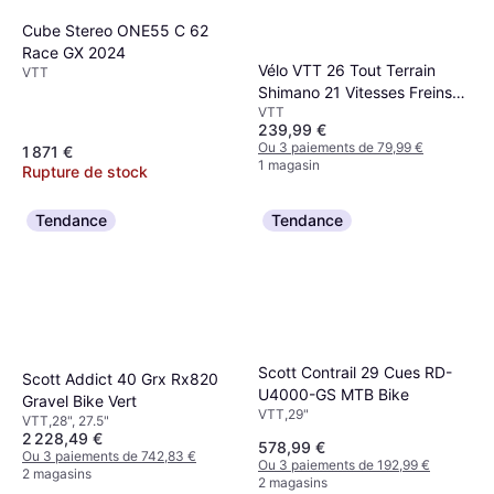
Cube Stereo ONE55 C 62
Race GX 2024
Vélo VTT 26 Tout Terrain
VTT
Shimano 21 Vitesses Freins
VTT
Unisexe
239,99 €
Ou 3 paiements de 79,99 €
1 871 €
1 magasin
Rupture de stock
Tendance
Tendance
Scott Contrail 29 Cues RD-
Scott Addict 40 Grx Rx820
U4000-GS MTB Bike
Gravel Bike Vert
VTT,29"
VTT,28", 27.5"
2 228,49 €
578,99 €
Ou 3 paiements de 742,83 €
Ou 3 paiements de 192,99 €
2 magasins
2 magasins