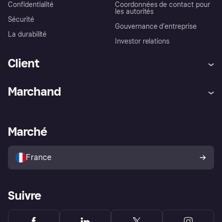
Confidentialité
Coordonnées de contact pour
les autorités
Sécurité
Gouvernance d’entreprise
La durabilité
Investor relations
Client
Aide
Réclamations
Marchand
Login
Protection contre la fraude
Support Marchand
Portail développeurs
L'appli shopping de Klarna
Paramètres de confidentialité
Portail Marchand
Statut opérationnel
Marché
Explorez les magasins
Votre droit de rétractation
Vendre avec Klarna
Plateformes et partenaires
Politique de protection de
l’acheteur Klarna
France
Suivre