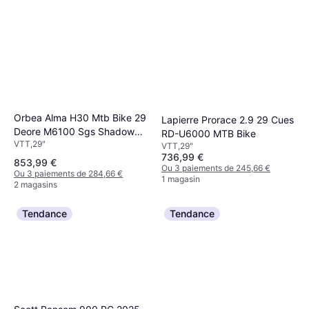
Orbea Alma H30 Mtb Bike 29
Lapierre Prorace 2.9 29 Cues
Deore M6100 Sgs Shadow
RD-U6000 MTB Bike
VTT,29"
Plus
VTT,29"
736,99 €
853,99 €
Ou 3 paiements de 245,66 €
Ou 3 paiements de 284,66 €
1 magasin
2 magasins
Tendance
Tendance