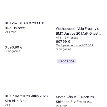
BH Lynx SLS 6.0 29 MTB
Bike Unisexe
Wethepeople Velo Freestyle
VTT,29"
BMX Justice 20 Matt Ghost
VTT, 12 Vitesses
Grey
607,99 €
Ou 3 paiements de 202,66 €
3 096,99 €
3 magasins
3 magasins
Tendance
BH Spike 2.0 29 Altus 2026
Moma Vélo VTT Rock 29
Mtb Bike Bleu
Shimano 21v Freins A
VTT
VTT,29"
Disques