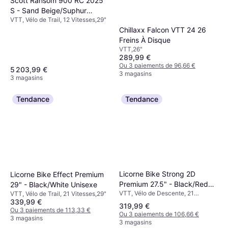
Scott Ransom 900 RC 2025
S - Sand Beige/Suphur
VTT, Vélo de Trail, 12 Vitesses,29"
Yellow Unisexe
Chillaxx Falcon VTT 24 26
Freins À Disque
VTT,26"
289,99 €
Ou 3 paiements de 96,66 €
5 203,99 €
3 magasins
3 magasins
Tendance
Tendance
Licorne Bike Strong 2D
Licorne Bike Effect Premium
Premium 27.5" - Black/Red
29" - Black/White Unisexe
VTT, Vélo de Descente, 21
Unisexe
VTT, Vélo de Trail, 21 Vitesses,29"
Vitesses,27.5"
339,99 €
319,99 €
Ou 3 paiements de 113,33 €
Ou 3 paiements de 106,66 €
3 magasins
3 magasins