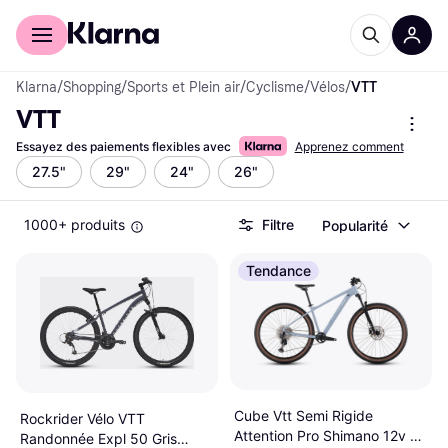
Acheter avec Klarna
Espace entreprises
Klarna
/
Shopping
/
Sports et Plein air
/
Cyclisme
/
Vélos
/
VTT
VTT
Essayez des paiements flexibles avec
Apprenez comment
27.5"
29"
24"
26"
1000+ produits
Filtre
Popularité
Tendance
Cube Vtt Semi Rigide
Rockrider Vélo VTT
Attention Pro Shimano 12v 29
Randonnée Expl 50 Gris