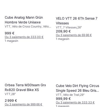
Cube Analog Mann Grün
VELO VTT 26 6Th Sense 7
Hombre Verde Unisexe
Vitesses
VTT, Vélo de Cross Country, Vélo
VTT, 7 Vitesses,26"
de Trail, 12 Vitesses,27.5", 22
209,90 €
999 €
pouces, 24", 29"
Ou 3 paiements de 69,96 €
Ou 3 paiements de 333,00 €
1 magasin
1 magasin
Orbea Terra M30team Grx
Cube Velo Dirt Flying Circus
Rx820 Gravel Bike XS
Single Speed 26 Bleu Gris
VTT,28"
VTT, Vélo de Trail,29"
Haze 2025
999,99 €
2 999 €
Ou 3 paiements de 333,33 €
Ou 3 paiements de 999,66 €
1 magasin