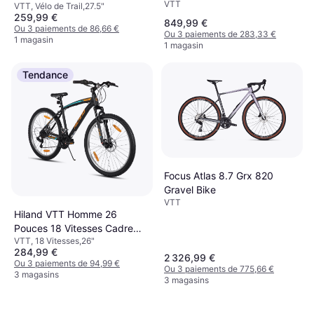
VTT
Bleu Ice
VTT, Vélo de Trail,27.5"
Foncé
259,99 €
849,99 €
Ou 3 paiements de 86,66 €
Ou 3 paiements de 283,33 €
1 magasin
1 magasin
Tendance
Focus Atlas 8.7 Grx 820
Gravel Bike
VTT
Hiland VTT Homme 26
Pouces 18 Vitesses Cadre
VTT, 18 Vitesses,26"
Acier Carbone
284,99 €
2 326,99 €
Ou 3 paiements de 94,99 €
Ou 3 paiements de 775,66 €
3 magasins
3 magasins