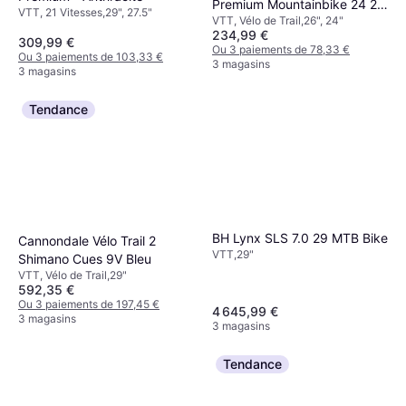
Premium Mountainbike 24 26
VTT, 21 Vitesses,29", 27.5"
VTT, Vélo de Trail,26", 24"
Pouces Unisexe
234,99 €
309,99 €
Ou 3 paiements de 78,33 €
Ou 3 paiements de 103,33 €
3 magasins
3 magasins
Tendance
BH Lynx SLS 7.0 29 MTB Bike
Cannondale Vélo Trail 2
VTT,29"
Shimano Cues 9V Bleu
VTT, Vélo de Trail,29"
592,35 €
Ou 3 paiements de 197,45 €
4 645,99 €
3 magasins
3 magasins
Tendance