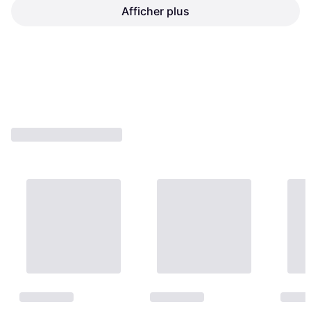
Afficher plus
Lapierre Prorace 1.9 29 Cues
Amflow PX Carbon SRAM
Rd-U4000 Mtb Bike Bleu
S1000 Eagle 1x12sp
VTT
VTT
569,49 €
Ou 3 paiements de 189,83 €
6 941,16 €
1 magasin
3 magasins
1
2
3
...
31
...
59