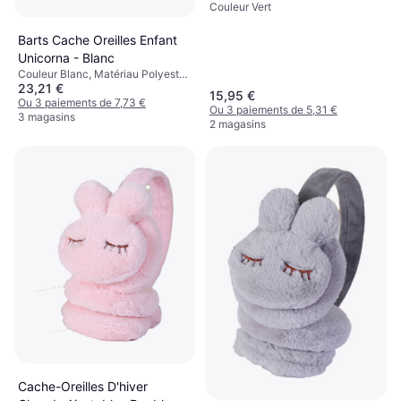
Couleur Vert
Barts Cache Oreilles Enfant
Unicorna - Blanc
Couleur Blanc, Matériau Polyester,
23,21 €
Acrylique
15,95 €
Ou 3 paiements de 7,73 €
Ou 3 paiements de 5,31 €
3 magasins
2 magasins
Cache-Oreilles D'hiver