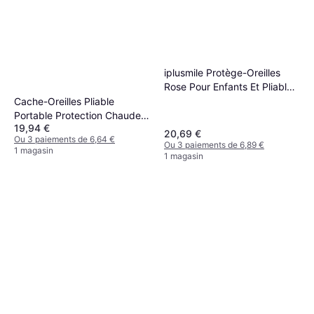
iplusmile Protège-Oreilles
Rose Pour Enfants Et Pliable
Hiver
Cache-Oreilles Pliable
Portable Protection Chaude
19,94 €
Coupe-Vent
20,69 €
Ou 3 paiements de 6,64 €
Ou 3 paiements de 6,89 €
1 magasin
1 magasin