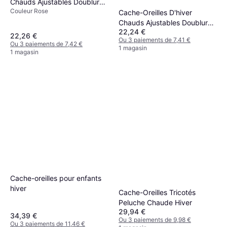
Chauds Ajustables Doublure
Couleur Rose
Polaire
Cache-Oreilles D'hiver
Chauds Ajustables Doublure
22,24 €
Polaire
22,26 €
Ou 3 paiements de 7,41 €
Ou 3 paiements de 7,42 €
1 magasin
1 magasin
Cache-oreilles pour enfants
hiver
Cache-Oreilles Tricotés
Peluche Chaude Hiver
29,94 €
34,39 €
Ou 3 paiements de 9,98 €
Ou 3 paiements de 11,46 €