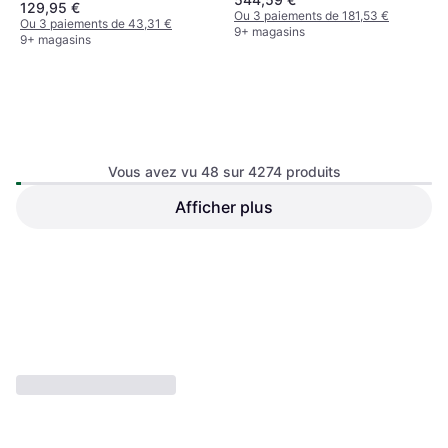
129,95 €
Ou 3 paiements de 181,53 €
Ou 3 paiements de 43,31 €
9+ magasins
9+ magasins
Vous avez vu 48 sur 4274 produits
Kingston Fury Beast Black
DDR5 6000MHz 2x8GB ECC
Afficher plus
Lexar Media 16 Go DDR5
DDR5
(KF560C36BBEK2-16)
5600 MHz RAM
DDR5
208,99 €
Ou 3 paiements de 69,66 €
85,49 €
9+ magasins
Rupture de stock
1
2
3
...
47
...
90