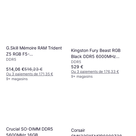
G.Skill Mémoire RAM Trident
Kingston Fury Beast RGB
Z5 RGB F5-
Black DDR5 6000MHz
DDR5
6400J3239G16GX2-TZ5RK
DDR5
2x16GB ECC
32Go(2x16Go) DDR5 CL32
529 €
(KF560C36BBE2AK2-32)
514,06 €
516,23 €
Ou 3 paiements de 176,33 €
3200MHz DIMM Noir
Ou 3 paiements de 171,35 €
9+ magasins
9+ magasins
Crucial SO-DIMM DDR5
Corsair
5600MHz 16GB