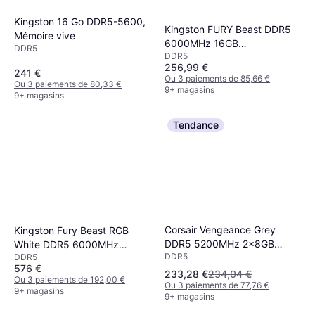
Kingston 16 Go DDR5-5600,
Kingston FURY Beast DDR5
Mémoire vive
6000MHz 16GB
DDR5
DDR5
(KF560C36BBE2-16)
256,99 €
241 €
Ou 3 paiements de 85,66 €
Ou 3 paiements de 80,33 €
9+ magasins
9+ magasins
Tendance
Corsair Vengeance Grey
Kingston Fury Beast RGB
DDR5 5200MHz 2x8GB
White DDR5 6000MHz
DDR5
(CMK16GX5M2B5200Z40)
DDR5
2x16GB ECC
576 €
(KF560C30BWEAK2-32)
233,28 €
234,04 €
Ou 3 paiements de 192,00 €
Ou 3 paiements de 77,76 €
9+ magasins
9+ magasins