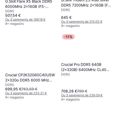
G.Skill Flare X5 Black DDR5
DDR5 7200MHz 2x16GB (F5-
6000MHz 2x16GB (F5-
DDR5
7200J3445G16GX2-TZ5RS)
DDR5
6000J3238F16GX2-FX5)
507,54 €
645 €
Ou 3 paiements de 169,18 €
Ou 3 paiements de 215,00 €
9+ magasins
9+ magasins
-11%
Crucial Pro DDR5 64GB
(2x32GB) 6400MHz CL40
DDR5
Crucial CP2K32G60C40U5W
RAM Kit
2x32Go DDR5 6000 MHz
DDR5
CL40 Blanc
699,95 €
763,59 €
708,28 €
799 €
Ou 3 paiements de 233,31 €
Ou 3 paiements de 236,09 €
9+ magasins
9+ magasins