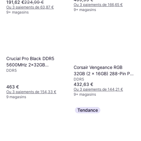
(KF560C30BBEAK2-32)
191,62 €
224,99 €
Ou 3 paiements de 166,65 €
Ou 3 paiements de 63,87 €
9+ magasins
9+ magasins
Crucial Pro Black DDR5
5600MHz 2x32GB
Corsair Vengeance RGB
DDR5
(CP2K32G56C46U5)
32GB (2 x 16GB) 288-Pin PC
DDR5
RAM DDR5 6000 (PC5
432,63 €
48000) Desktop Memory
463 €
Ou 3 paiements de 144,21 €
Ou 3 paiements de 154,33 €
Model
9+ magasins
9 magasins
CMH32GX5M2E6000C36K
Tendance