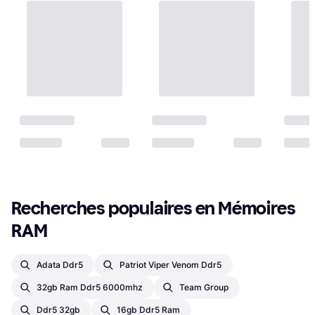
Recherches populaires en Mémoires 
RAM
Adata Ddr5
Patriot Viper Venom Ddr5
32gb Ram Ddr5 6000mhz
Team Group
Ddr5 32gb
16gb Ddr5 Ram