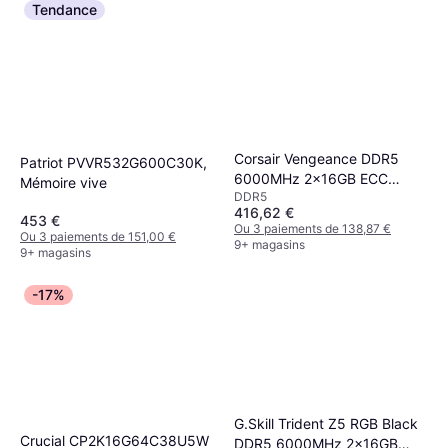
Tendance
Corsair Vengeance DDR5
Patriot PVVR532G600C30K,
6000MHz 2x16GB ECC
Mémoire vive
DDR5
(CMK32GX5M2B6000C38)
416,62 €
453 €
Ou 3 paiements de 138,87 €
Ou 3 paiements de 151,00 €
9+ magasins
9+ magasins
-17%
G.Skill Trident Z5 RGB Black
Crucial CP2K16G64C38U5W
DDR5 6000MHz 2x16GB