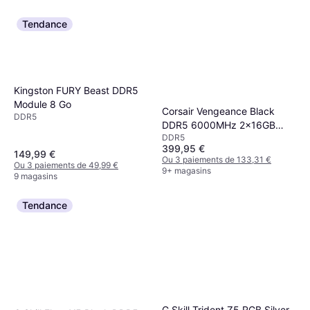
Tendance
Kingston FURY Beast DDR5
Module 8 Go
Corsair Vengeance Black
DDR5
DDR5 6000MHz 2x16GB
DDR5
ECC
399,95 €
(CMK32GX5M2E6000Z36)
149,99 €
Ou 3 paiements de 133,31 €
Ou 3 paiements de 49,99 €
9+ magasins
9 magasins
Tendance
G.Skill Trident Z5 RGB Silver