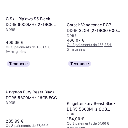
G.Skill Ripjaws S5 Black
DDR5 6000MHz 2x16GB
Corsair Vengeance RGB
DDR5
(F5-6000J3040F16GX2-
DDR5 32GB (2x16GB) 6000
DDR5
RS5K)
CL36 Gray
466,07 €
499,95 €
Ou 3 paiements de 155,35 €
Ou 3 paiements de 166,65 €
5 magasins
9+ magasins
Tendance
Tendance
Kingston Fury Beast Black
DDR5 5600MHz 16GB ECC
DDR5
Kingston Fury Beast Black
(KF556C40BB/16)
DDR5 5600MHz 8GB
DDR5
(KF556C36BBE-8)
154,99 €
235,99 €
Ou 3 paiements de 51,66 €
Ou 3 paiements de 78,66 €
8 magasins