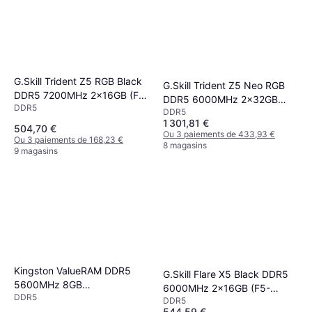
G.Skill Trident Z5 RGB Black
G.Skill Trident Z5 Neo RGB
DDR5 7200MHz 2x16GB (F5-
DDR5 6000MHz 2x32GB
DDR5
7200J3445G16GX2-TZ5RK)
DDR5
(F5-6000J3238G32GX2-
1 301,81 €
TZ5NR)
504,70 €
Ou 3 paiements de 433,93 €
Ou 3 paiements de 168,23 €
8 magasins
9 magasins
Kingston ValueRAM DDR5
G.Skill Flare X5 Black DDR5
5600MHz 8GB
6000MHz 2x16GB (F5-
DDR5
(KVR56U46BS6-8)
DDR5
6000J3038F16GX2-FX5)
544,59 €