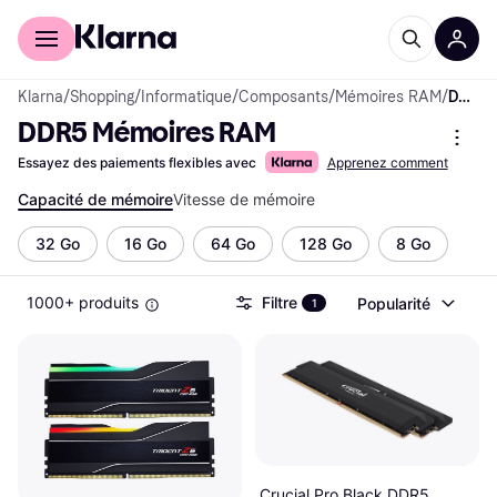
Acheter avec Klarna
Espace entreprises
Klarna
/
Shopping
/
Informatique
/
Composants
/
Mémoires RAM
/
DDR5 Mémoires RAM
DDR5 Mémoires RAM
Essayez des paiements flexibles avec
Apprenez comment
Capacité de mémoire
Vitesse de mémoire
32 Go
16 Go
64 Go
128 Go
8 Go
1000+ produits
Filtre
Popularité
1
Crucial Pro Black DDR5