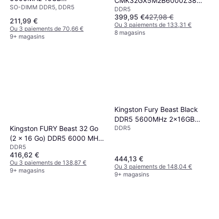
CMK32GX5M2B6000Z38
SO-DIMM DDR5, DDR5
(CT16G56C46S5)
DDR5
RAM Vengeance 32GB
399,95 €
427,98 €
2x16GB DDR5 6000MHz
211,99 €
Ou 3 paiements de 133,31 €
Ou 3 paiements de 70,66 €
CL38
8 magasins
9+ magasins
Kingston Fury Beast Black
DDR5 5600MHz 2x16GB
DDR5
Kingston FURY Beast 32 Go
(KF556C36BBEK2-32)
(2 x 16 Go) DDR5 6000 MHz
DDR5
CL36
416,62 €
444,13 €
Ou 3 paiements de 138,87 €
Ou 3 paiements de 148,04 €
9+ magasins
9+ magasins