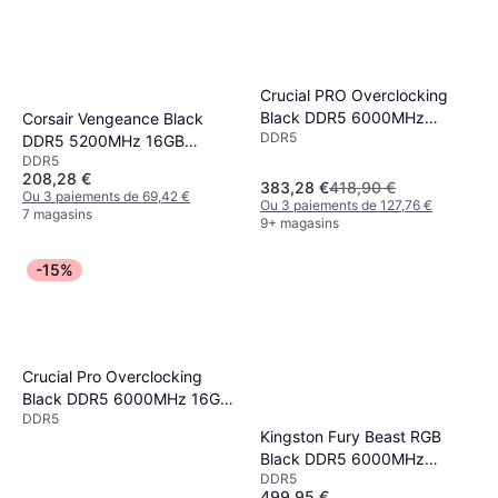
Crucial PRO Overclocking
Black DDR5 6000MHz
Corsair Vengeance Black
DDR5
2x16GB
DDR5 5200MHz 16GB
(CP2K16G60C36U5B)
DDR5
(CMK16GX5M1B5200C40)
208,28 €
383,28 €
418,90 €
Ou 3 paiements de 69,42 €
Ou 3 paiements de 127,76 €
7 magasins
9+ magasins
-15%
Crucial Pro Overclocking
Black DDR5 6000MHz 16GB
DDR5
ECC (CP16G60C36U5B)
Kingston Fury Beast RGB
Black DDR5 6000MHz
DDR5
2x16GB ECC
499,95 €