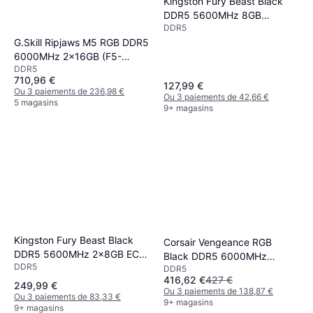
Kingston Fury Beast Black
DDR5 5600MHz 8GB
DDR5
(KF556C40BB-8)
G.Skill Ripjaws M5 RGB DDR5
6000MHz 2x16GB (F5-
DDR5
6000J3636F16GX2-RM5RW)
710,96 €
127,99 €
Ou 3 paiements de 236,98 €
Ou 3 paiements de 42,66 €
5 magasins
9+ magasins
Kingston Fury Beast Black
Corsair Vengeance RGB
DDR5 5600MHz 2x8GB ECC
Black DDR5 6000MHz
DDR5
(KF556C36BBEK2-16)
DDR5
2x16GB ECC
416,62 €
427 €
(CMH32GX5M2B6000C38)
249,99 €
Ou 3 paiements de 138,87 €
Ou 3 paiements de 83,33 €
9+ magasins
9+ magasins