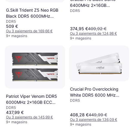
6400MHz 2x16GB
G.Skill Trident Z5 Neo RGB
DDR5
(CP2K16G64C38U5B)
Black DDR5 6000MHz
DDR5
2x16GB (F5-
509 €
6000J3038F16GX2-TZ5NR)
374,95 €
409,92 €
Ou 3 paiements de 169,66 €
Ou 3 paiements de 124,98 €
9+ magasins
9+ magasins
Crucial Pro Overclocking
White DDR5 6000 MHz
Patriot Viper Venom DDR5
DDR5
2x16GB
6000MHz 2x16GB ECC
(CP2K16G60C36U5W)
DDR5
(PVV532G600C30K)
437,99 €
408,28 €
449,99 €
Ou 3 paiements de 145,99 €
Ou 3 paiements de 136,09 €
9+ magasins
9+ magasins