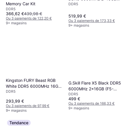
Memory Car Kit
DDR5
(F5-6000J3636F16GX2-
DDR5
TZ5RK)
366,62 €
439,98 €
519,99 €
Ou 3 paiements de 122,20 €
Ou 3 paiements de 173,33 €
9+ magasins
9+ magasins
Kingston FURY Beast RGB
G.Skill Flare X5 Black DDR5
White DDR5 6000MHz 16GB
6000MHz 2x16GB (F5-
DDR5
(KF560C30BWEA)
DDR5
6000J3636F16GX2-FX5)
499 €
293,99 €
Ou 3 paiements de 166,33 €
Ou 3 paiements de 97,99 €
9+ magasins
9+ magasins
Tendance