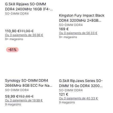
G.Skill Ripjaws SO-DIMM
DDR4 2400MHz 16GB (F4-
SO-DIMM DDR4
2400C16S-16GRS)
Kingston Fury Impact Black
DDR4 3200MHz 2x8GB
SO-DIMM DDR4
(KF432S20IBK2/16)
169 €
110,90 €
111,90 €
Ou 3 paiements de 56,33 €
Ou 3 paiements de 36,96 €
9+ magasins
9+ magasins
-61%
Synology SO-DIMM DDR4
G.Skill RipJaws Series SO-
2666MHz 8GB ECC For Nas
DIMM 16 Go DDR4 3200
SO-DIMM DDR4
(D4ES01-8G)
SO-DIMM DDR4
MHz CL22
121 €
59,99 €
152,66 €
Ou 3 paiements de 40,33 €
Ou 3 paiements de 19,99 €
9 magasins
9 magasins