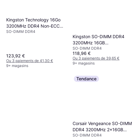
Kingston Technology 16Go
3200MHz DDR4 Non-ECC
SO-DIMM DDR4
CL22 KVR32S22S8/16
Kingston SO-DIMM DDR4
3200MHz 16GB
SO-DIMM DDR4
(KCP432SS8/16)
118,96 €
123,92 €
Ou 3 paiements de 39,65 €
Ou 3 paiements de 41,30 €
9+ magasins
9+ magasins
Tendance
Corsair Vengeance SO-DIMM
DDR4 3200MHz 2x16GB
SO-DIMM DDR4
(CMSX32GX4M2A3200C22)