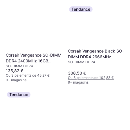
Tendance
Corsair Vengeance Black SO-
Corsair Vengeance SO-DIMM
DIMM DDR4 2666MHz
DDR4 2400MHz 16GB
SO-DIMM DDR4
2x16GB
SO-DIMM DDR4
(CMSX16GX4M1A2400C16)
(CMSX32GX4M2A2666C18)
135,82 €
308,50 €
Ou 3 paiements de 45,27 €
Ou 3 paiements de 102,83 €
9+ magasins
9+ magasins
Tendance