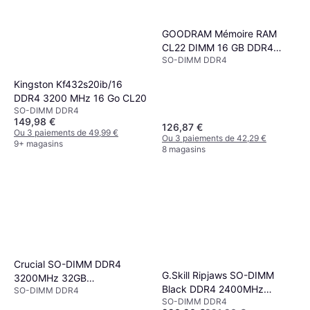
GOODRAM Mémoire RAM
CL22 DIMM 16 GB DDR4
SO-DIMM DDR4
3200 MHZ DDR4 16 GB
Kingston Kf432s20ib/16
DDR4 3200 MHz 16 Go CL20
SO-DIMM DDR4
149,98 €
126,87 €
Ou 3 paiements de 49,99 €
Ou 3 paiements de 42,29 €
9+ magasins
8 magasins
Crucial SO-DIMM DDR4
G.Skill Ripjaws SO-DIMM
3200MHz 32GB
Black DDR4 2400MHz
SO-DIMM DDR4
(CT32G4SFD832A)
SO-DIMM DDR4
2x16GB (F4-2400C16D-