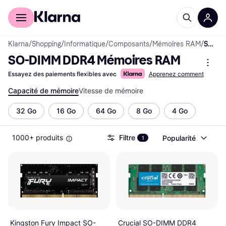
Acheter avec Klarna
Espace entreprises
Klarna
/
Shopping
/
Informatique
/
Composants
/
Mémoires RAM
/
SO-DIMM DDR4 Mémoires RAM
SO-DIMM DDR4 Mémoires RAM
Essayez des paiements flexibles avec
Apprenez comment
Capacité de mémoire
Vitesse de mémoire
32 Go
16 Go
64 Go
8 Go
4 Go
1000+ produits
Filtre
Popularité
1
Crucial SO-DIMM DDR4
Kingston Fury Impact SO-