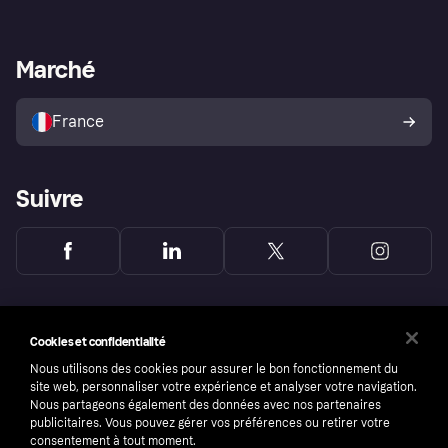
Login
Protection contre la fraude
Support Marchand
Portail développeurs
L'appli shopping de Klarna
Paramètres de confidentialité
Portail Marchand
Statut opérationnel
Marché
Explorez les magasins
Votre droit de rétractation
Vendre avec Klarna
Plateformes et partenaires
Politique de protection de
l’acheteur Klarna
France
Suivre
Cookies et confidentialité
Nous utilisons des cookies pour assurer le bon fonctionnement du
site web, personnaliser votre expérience et analyser votre navigation.
Nous partageons également des données avec nos partenaires
publicitaires. Vous pouvez gérer vos préférences ou retirer votre
consentement à tout moment.