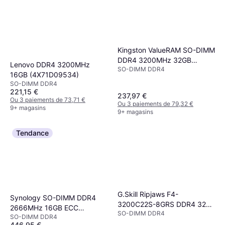
Kingston ValueRAM SO-DIMM
DDR4 3200MHz 32GB
Lenovo DDR4 3200MHz
SO-DIMM DDR4
(KVR32S22D8/32)
16GB (4X71D09534)
SO-DIMM DDR4
221,15 €
237,97 €
Ou 3 paiements de 73,71 €
Ou 3 paiements de 79,32 €
9+ magasins
9+ magasins
Tendance
G.Skill Ripjaws F4-
Synology SO-DIMM DDR4
3200C22S-8GRS DDR4 3200
2666MHz 16GB ECC
SO-DIMM DDR4
MHz 8 Go CL22
SO-DIMM DDR4
(D4ES01-16G)
446,95 €