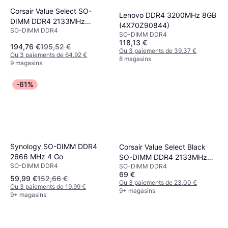
Corsair Value Select SO-
Lenovo DDR4 3200MHz 8GB
DIMM DDR4 2133MHz
(4X70Z90844)
SO-DIMM DDR4
2x8GB
SO-DIMM DDR4
(CMSO16GX4M2A2133C15)
118,13 €
194,76 €
195,52 €
Ou 3 paiements de 39,37 €
Ou 3 paiements de 64,92 €
8 magasins
9 magasins
-61%
Synology SO-DIMM DDR4
Corsair Value Select Black
2666 MHz 4 Go
SO-DIMM DDR4 2133MHz
SO-DIMM DDR4
SO-DIMM DDR4
8GB
69 €
(CMSO8GX4M1A2133C15)
59,99 €
152,66 €
Ou 3 paiements de 23,00 €
Ou 3 paiements de 19,99 €
9+ magasins
9+ magasins