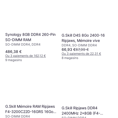
Synology 8GB DDR4 260-Pin
G.Skill D4S 8Go 2400-16
SO-DIMM RAM
Ripjaws, Mémoire vive
SO-DIMM DDR4, DDR4
DDR4, SO-DIMM DDR4
66,93 €
67,99 €
486,38 €
Ou 3 paiements de 22,31 €
Ou 3 paiements de 162,12 €
8 magasins
9 magasins
G.Skill Mémoire RAM Ripjaws
G.Skill Ripjaws DDR4
F4-3200C22D-16GRS 16Go
2400MHz 2x8GB (F4-
SO-DIMM DDR4
(2x8Go) DDR4 3200MHz
SO-DIMM DDR4