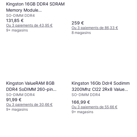
Kingston 16GB DDR4 SDRAM
Memory Module
SO-DIMM DDR4
(KCP432SD8/16)
131,85 €
259 €
Ou 3 paiements de 43,95 €
Ou 3 paiements de 86,33 €
9+ magasins
8 magasins
Kingston 16Gb Ddr4 Sodimm
Kingston ValueRAM 8GB
3200Mhz Cl22 2Rx8 Value
DDR4 SoDIMM 260-pin
SO-DIMM DDR4
SO-DIMM DDR4
Ram
SDRAM Memory
91,99 €
(KVR32S22S8/8)
166,99 €
Ou 3 paiements de 30,66 €
Ou 3 paiements de 55,66 €
KVR32S22S88
9+ magasins
9+ magasins