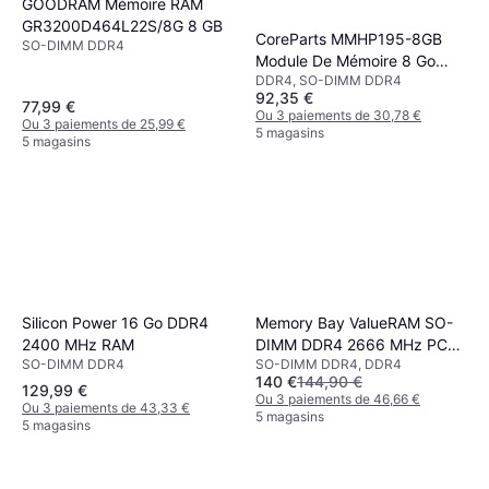
GOODRAM Mémoire RAM
GR3200D464L22S/8G 8 GB
CoreParts MMHP195-8GB
SO-DIMM DDR4
Module De Mémoire 8 Go
DDR4, SO-DIMM DDR4
DDR4
92,35 €
77,99 €
Ou 3 paiements de 30,78 €
Ou 3 paiements de 25,99 €
5 magasins
5 magasins
Silicon Power 16 Go DDR4
Memory Bay ValueRAM SO-
2400 MHz RAM
DIMM DDR4 2666 MHz PC4-
SO-DIMM DDR4
SO-DIMM DDR4, DDR4
21300 16 Go CL19
140 €
144,90 €
129,99 €
Ou 3 paiements de 46,66 €
Ou 3 paiements de 43,33 €
5 magasins
5 magasins