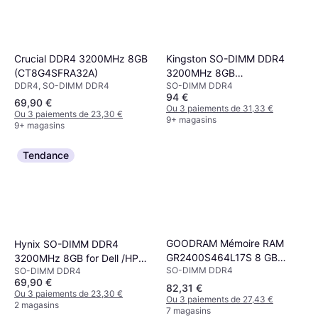
Crucial DDR4 3200MHz 8GB
Kingston SO-DIMM DDR4
(CT8G4SFRA32A)
3200MHz 8GB
DDR4, SO-DIMM DDR4
SO-DIMM DDR4
(KCP432SS8/8)
94 €
69,90 €
Ou 3 paiements de 31,33 €
Ou 3 paiements de 23,30 €
9+ magasins
9+ magasins
Tendance
GOODRAM Mémoire RAM
Hynix SO-DIMM DDR4
GR2400S464L17S 8 GB
3200MHz 8GB for Dell /HP
SO-DIMM DDR4
DDR4 PC4-19200
SO-DIMM DDR4
/Lenovo(HMAA1GS6CJR6N-
69,90 €
XN)
82,31 €
Ou 3 paiements de 23,30 €
Ou 3 paiements de 27,43 €
2 magasins
7 magasins