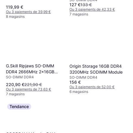
2400C16D-16GRS)
CL22 Noir
127 €
133 €
119,99 €
Ou 3 paiements de 42,33 €
Ou 3 paiements de 39,99 €
7 magasins
8 magasins
G.Skill Ripjaws SO-DIMM
Origin Storage 16GB DDR4
DDR4 2666MHz 2x16GB
3200MHz SODIMM Module
SO-DIMM DDR4
(F4-2666C18D-32GRS)
SO-DIMM DDR4
156 €
220,90 €
221,90 €
Ou 3 paiements de 52,00 €
Ou 3 paiements de 73,63 €
6 magasins
7 magasins
Tendance