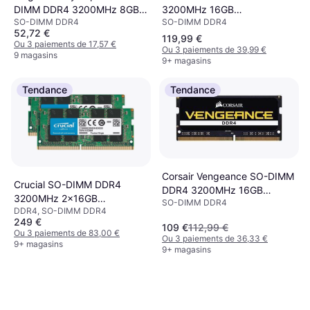
3200MHz 16GB
DIMM DDR4 3200MHz 8GB
SO-DIMM DDR4
SO-DIMM DDR4
(CT16G4SFRA32A)
(KF432S20IB/8)
52,72 €
119,99 €
Ou 3 paiements de 17,57 €
Ou 3 paiements de 39,99 €
9 magasins
9+ magasins
Tendance
Tendance
Corsair Vengeance SO-DIMM
Crucial SO-DIMM DDR4
DDR4 3200MHz 16GB
3200MHz 2x16GB
SO-DIMM DDR4
(CMSX16GX4M1A3200C22)
DDR4, SO-DIMM DDR4
(CT2K16G4SFRA32A)
249 €
109 €
112,99 €
Ou 3 paiements de 83,00 €
Ou 3 paiements de 36,33 €
9+ magasins
9+ magasins