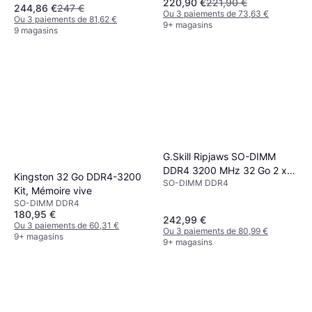
220,90 €
221,90 €
32GRS)
244,86 €
247 €
Ou 3 paiements de 73,63 €
Ou 3 paiements de 81,62 €
9+ magasins
9 magasins
G.Skill Ripjaws SO-DIMM
DDR4 3200 MHz 32 Go 2 x
Kingston 32 Go DDR4-3200
SO-DIMM DDR4
16 Go CL22
Kit, Mémoire vive
SO-DIMM DDR4
180,95 €
242,99 €
Ou 3 paiements de 60,31 €
Ou 3 paiements de 80,99 €
9+ magasins
9+ magasins