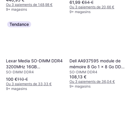
61,99 €
64 €
Ou 3 paiements de 148,98 €
Ou 3 paiements de 20,66 €
9+ magasins
9+ magasins
Tendance
Lexar Media SO-DIMM DDR4
Dell AA937595 module de
3200MHz 16GB
mémoire 8 Go 1 x 8 Go DDR4
SO-DIMM DDR4
SO-DIMM DDR4
(LD4AS016G-B3200GSST)
3200 MHz
108,13 €
100 €
110 €
Ou 3 paiements de 36,04 €
Ou 3 paiements de 33,33 €
9+ magasins
9+ magasins