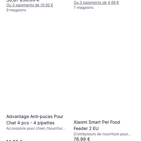
Ou 3 paiements de 4,99 €
Ou 3 paiements de 16,95 €
7 magasins
9 magasins
Advantage Anti-puces Pour
Xiaomi Smart Pet Food
Chat 4 pcs - 4 pipettes
Feeder 2 EU
Accessoire pour chien, Nourriture
pour chats
Distributeurs de nourriture pour
76,99 €
chien