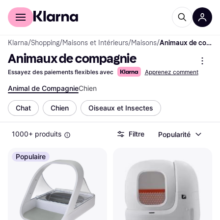
Acheter avec Klarna
Espace entreprises
Klarna
/
Shopping
/
Maisons et Intérieurs
/
Maisons
/
Animaux de compagnie
Animaux de compagnie
Essayez des paiements flexibles avec
Apprenez comment
Animal de Compagnie
Chien
Chat
Chien
Oiseaux et Insectes
1000+ produits
Filtre
Popularité
Populaire