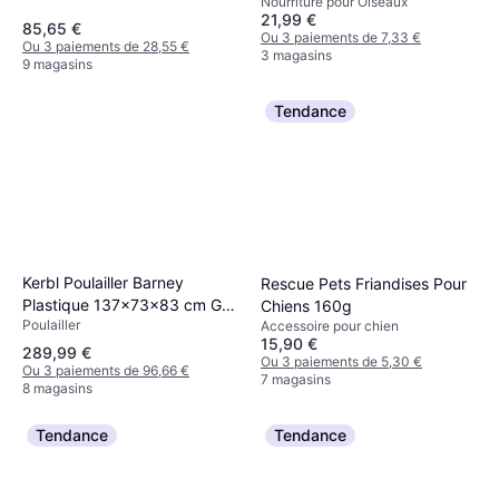
Nourriture pour Oiseaux
20Kg 20kg
21,99 €
85,65 €
Ou 3 paiements de 7,33 €
Ou 3 paiements de 28,55 €
3 magasins
9 magasins
Tendance
Kerbl Poulailler Barney
Rescue Pets Friandises Pour
Plastique 137x73x83 cm Gris
Chiens 160g
Poulailler
et blanc
Accessoire pour chien
15,90 €
289,99 €
Ou 3 paiements de 5,30 €
Ou 3 paiements de 96,66 €
7 magasins
8 magasins
Tendance
Tendance