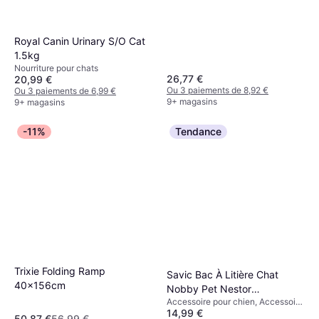
Royal Canin Urinary S/O Cat
1.5kg
Nourriture pour chats
26,77 €
20,99 €
Ou 3 paiements de 8,92 €
Ou 3 paiements de 6,99 €
9+ magasins
9+ magasins
-11%
Tendance
Trixie Folding Ramp
Savic Bac À Litière Chat
40x156cm
Nobby Pet Nestor
Accessoire pour chien, Accessoire
56x39x38 5cm
14,99 €
pour chat
50,87 €
56,99 €