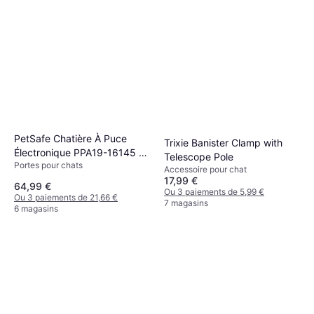
PetSafe Chatière À Puce
Trixie Banister Clamp with
Électronique PPA19-16145 22
Telescope Pole
Portes pour chats
x 23.9 cm Installation Facile
Accessoire pour chat
17,99 €
64,99 €
Ou 3 paiements de 5,99 €
Ou 3 paiements de 21,66 €
7 magasins
6 magasins