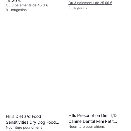
14,20 €
Ou 3 paiements de 25,66 €
Ou 3 paiements de 4,73 €
4 magasins
9+ magasins
Hills Prescription Diet T/D
Hill's Diet z/d Food
Canine Dental Mini Petit
Sensitivities Dry Dog Food
Nourriture pour chiens
Chien au Poulet - 3 kg
Nourriture pour chiens
10kg