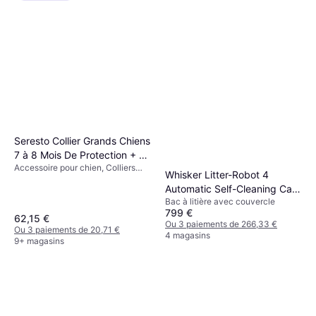
Seresto Collier Grands Chiens
7 à 8 Mois De Protection + 8
Accessoire pour chien, Colliers
kg 2 Unités
Whisker Litter-Robot 4
pour Chiens
Automatic Self-Cleaning Cat
Bac à litière avec couvercle
Litter Box - Black
799 €
62,15 €
Ou 3 paiements de 266,33 €
Ou 3 paiements de 20,71 €
4 magasins
9+ magasins