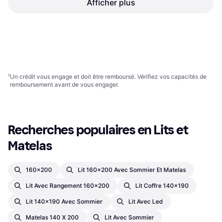
Afficher plus
vidaXL Matelas Et LED
Rembourré Lit Double
Lit Continental, Couleur: Gris,
180x200 cm Lit Continental
552,99 €
Remplissage: Mousse, Matériau:
169,99 €
Polyester, Fermeté: Moyen
Ou 3 paiements de 184,33 €
Ou 3 paiements de 56,66 €
3 magasins
4 magasins
1
2
3
...
399
...
794
¹
Un crédit vous engage et doit être remboursé. Vérifiez vos capacités de
remboursement avant de vous engager.
Recherches populaires en Lits et 
Matelas
160x200
Lit 160x200 Avec Sommier Et Matelas
Lit Avec Rangement 160x200
Lit Coffre 140x190
Lit 140x190 Avec Sommier
Lit Avec Led
Matelas 140 X 200
Lit Avec Sommier