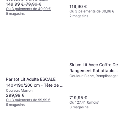
Blanc, Remplissage: Mousse,
149,99 €
179,99 €
Polyuréthane, MDF
119,90 €
Fibre, Polyester, Matériau:
Ou 3 paiements de 49,99 €
Ou 3 paiements de 39,96 €
Polyester, Fermeté: Moyen,
5 magasins
2 magasins
Moyen/dur
Sklum Lit Avec Coffre De
Rangement Rabattable
Couleur: Blanc, Remplissage:
Jolcem Boucle Blanc 180 x
Parisot Lit Adulte ESCALE
Mousse, Matériau: Polyester, Tissu
200 Cm
140x190/200 cm - Tête de lit
Couleur: Marron
+ 2 tiroirs - - Beige
299,99 €
719,95 €
Ou 3 paiements de 99,99 €
Ou 127,41 €/mois
¹
5 magasins
3 magasins