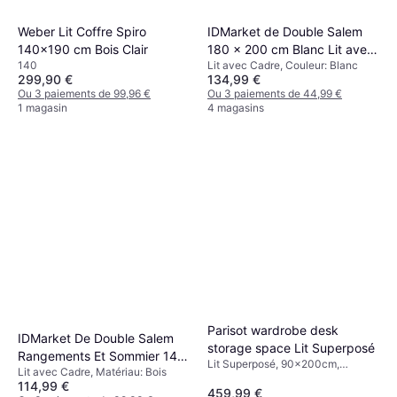
Weber Lit Coffre Spiro
IDMarket de Double Salem
140x190 cm Bois Clair
180 x 200 cm Blanc Lit avec
140
Lit avec Cadre, Couleur: Blanc
Cadre
299,90 €
134,99 €
Ou 3 paiements de 99,96 €
Ou 3 paiements de 44,99 €
1 magasin
4 magasins
Parisot wardrobe desk
IDMarket De Double Salem
storage space Lit Superposé
Rangements Et Sommier 140
Lit Superposé, 90x200cm,
Lit avec Cadre, Matériau: Bois
x 190 cm Façon Hêtre Et Noir
Couleur: Noir, Matériau: MDF,
114,99 €
Lit avec Cadre
459,99 €
Hauteur: 179 cm