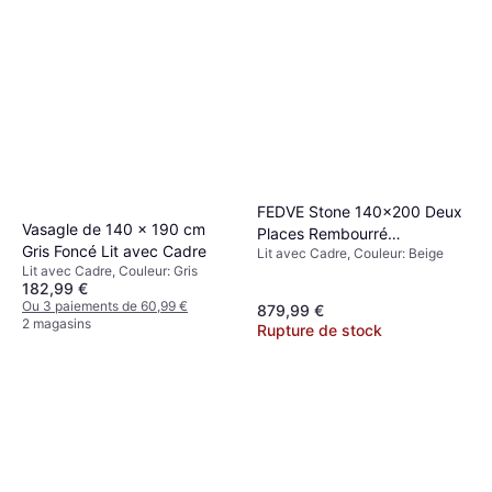
FEDVE Stone 140x200 Deux
Vasagle de 140 x 190 cm
Places Rembourré
Gris Foncé Lit avec Cadre
Lit avec Cadre, Couleur: Beige
Rangement Beige Lit avec
Lit avec Cadre, Couleur: Gris
Cadre
182,99 €
Ou 3 paiements de 60,99 €
879,99 €
2 magasins
Rupture de stock