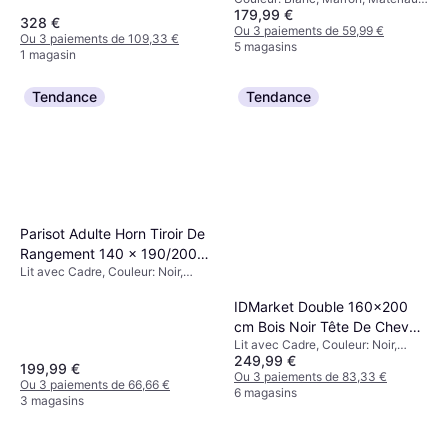
cm Marron
179,99 €
Bois
328 €
Ou 3 paiements de 59,99 €
Ou 3 paiements de 109,33 €
5 magasins
1 magasin
Tendance
Tendance
Parisot Adulte Horn Tiroir De
Rangement 140 x 190/200
Lit avec Cadre, Couleur: Noir,
cm Décor Chêne Et Noir Lit
Beige, Marron, Matériau: Pin,
avec Cadre
Chêne
IDMarket Double 160x200
cm Bois Noir Tête De Chevet
Lit avec Cadre, Couleur: Noir,
Lit avec Cadre
249,99 €
Naturel, Beige, Marron, Matériau:
199,99 €
Bois, Hauteur: 90 cm
Ou 3 paiements de 83,33 €
Ou 3 paiements de 66,66 €
6 magasins
3 magasins