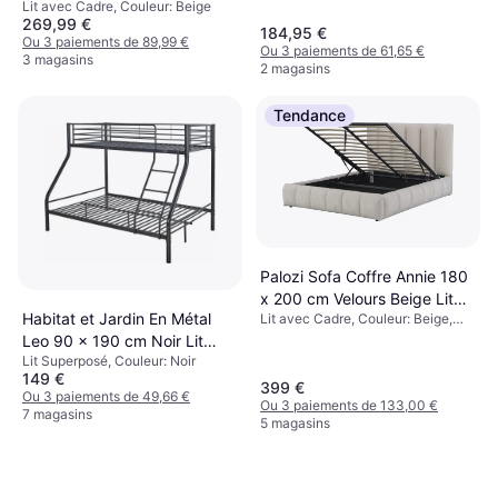
Lit avec Cadre, Couleur: Beige
Beige Lit avec Cadre
269,99 €
184,95 €
Ou 3 paiements de 89,99 €
Ou 3 paiements de 61,65 €
3 magasins
2 magasins
Tendance
Palozi Sofa Coffre Annie 180
x 200 cm Velours Beige Lit
Habitat et Jardin En Métal
Lit avec Cadre, Couleur: Beige,
avec Cadre
Blanc, Matériau: Velours
Leo 90 x 190 cm Noir Lit
Lit Superposé, Couleur: Noir
Superposé
149 €
399 €
Ou 3 paiements de 49,66 €
Ou 3 paiements de 133,00 €
7 magasins
5 magasins