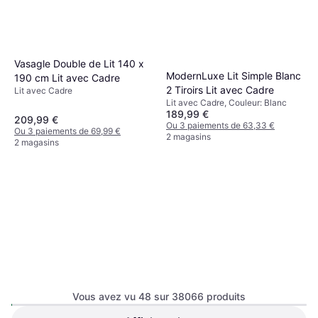
Vasagle Double de Lit 140 x
ModernLuxe Lit Simple Blanc
190 cm Lit avec Cadre
2 Tiroirs Lit avec Cadre
Lit avec Cadre
Lit avec Cadre, Couleur: Blanc
189,99 €
209,99 €
Ou 3 paiements de 63,33 €
Ou 3 paiements de 69,99 €
2 magasins
2 magasins
Vente-unique Duotis II
Vous avez vu 48 sur 38066 produits
Superposés 2 x 90 x 190 cm
Lit Superposé, 90, Couleur: Noir
Lit Superposé