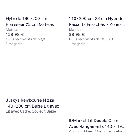
Hybride 160x200 cm
140x200 cm 26 cm Hybride
Épaisseur 25 cm Matelas
Ressorts Ensachés 7 Zones
Matelas
Matelas
Matelas
159,99 €
99,98 €
Ou 3 paiements de 53,33 €
Ou 3 paiements de 33,32 €
1 magasin
1 magasin
Juskys Rembourré Nizza
140x200 cm Beige Lit avec
Lit avec Cadre, Couleur: Beige
Cadre
IDMarket Lit Double Clem
Avec Rangements 140 x 190
Couleur: Blanc, Marron, Matériau: