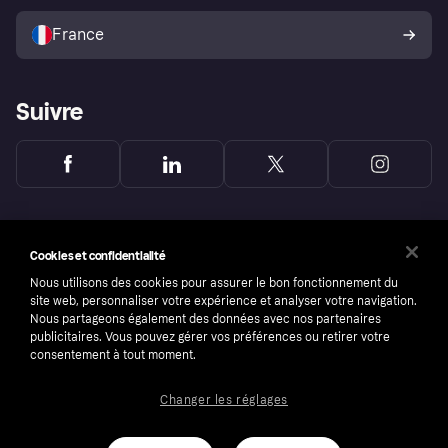
Vendre avec Klarna
Plateformes et partenaires
Politique de protection de
l’acheteur Klarna
France
Suivre
Cookies et confidentialité
Nous utilisons des cookies pour assurer le bon fonctionnement du
site web, personnaliser votre expérience et analyser votre navigation.
Nous partageons également des données avec nos partenaires
publicitaires. Vous pouvez gérer vos préférences ou retirer votre
consentement à tout moment.
Changer les réglages
Copyright © 2005-2026 Klarna Bank AB (publ). Headquarters: Stockholm, Sweden. All
rights reserved. Klarna Bank AB (publ). Sveavägen 46, 111 34 Stockholm. Organization
number: 556737-0431