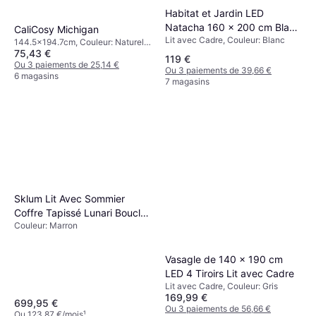
Habitat et Jardin LED
Natacha 160 x 200 cm Blanc
CaliCosy Michigan
Lit avec Cadre, Couleur: Blanc
Lit avec Cadre
144.5x194.7cm, Couleur: Naturel,
75,43 €
Gris, Matériau: MDF, Chêne,
119 €
Hauteur: 74.2 cm
Ou 3 paiements de 25,14 €
Ou 3 paiements de 39,66 €
6 magasins
7 magasins
Sklum Lit Avec Sommier
Coffre Tapissé Lunari Bouclé
Couleur: Marron
Marron Sable Clair 180 x 200
cm
Vasagle de 140 x 190 cm
LED 4 Tiroirs Lit avec Cadre
Lit avec Cadre, Couleur: Gris
169,99 €
699,95 €
Ou 3 paiements de 56,66 €
Ou 123,87 €/mois
¹