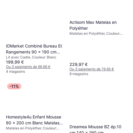
Actisom Max Matelas en
Polyéther
Matelas en Polyéther, Couleur:
Blanc, Épaisseur du Matelas: 26
cm
IDMarket Combiné Bureau Et
Rangements 90 x 190 cm
Lit avec Cadre, Couleur: Blanc
Blanc Lit avec Cadre
199,99 €
229,97 €
Ou 3 paiements de 66,66 €
Ou 3 paiements de 76,65 €
4 magasins
8 magasins
-11%
Homestyle4u Enfant Mousse
90 x 200 cm Blanc Matelas
Dreamea Mousse BZ ép.10
Matelas en Polyéther, Couleur:
en Polyéther
cm 140 x 190 cm
Blanc, Remplissage: Mousse,