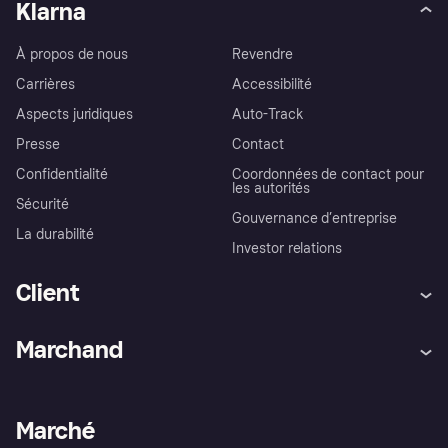
Klarna
À propos de nous
Revendre
Carrières
Accessibilité
Aspects juridiques
Auto-Track
Presse
Contact
Confidentialité
Coordonnées de contact pour
les autorités
Sécurité
Gouvernance d’entreprise
La durabilité
Investor relations
Client
Aide
Réclamations
Marchand
Login
Protection contre la fraude
Support Marchand
Portail développeurs
L'appli shopping de Klarna
Paramètres de confidentialité
Portail Marchand
Statut opérationnel
Marché
Explorez les magasins
Votre droit de rétractation