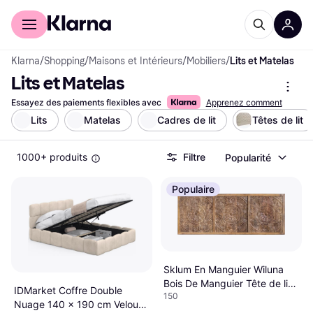
Acheter avec Klarna
Espace entreprises
Klarna
/
Shopping
/
Maisons et Intérieurs
/
Mobiliers
/
Lits et Matelas
Lits et Matelas
Essayez des paiements flexibles avec
Apprenez comment
Lits
Matelas
Cadres de lit
Têtes de lit
1000+ produits
Filtre
Popularité
Populaire
Sklum En Manguier Wiluna
Bois De Manguier Tête de lit
IDMarket Coffre Double
150
150cm
Nuage 140 x 190 cm Velours