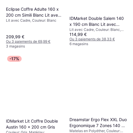
Eclipse Coffre Adulte 160 x
200 cm Simili Blanc Lit avec
IDMarket Double Salem 140
Lit avec Cadre, Couleur: Blanc
Cadre
x 190 cm Blanc Lit avec
Lit avec Cadre, Couleur: Blanc,
Cadre
114,99 €
Matériau: Bois, Hauteur: 23 cm
209,99 €
Ou 3 paiements de 38,33 €
Ou 3 paiements de 69,99 €
6 magasins
3 magasins
-17%
Dreamstar Ergo Flex XXL Duo
IDMarket Lit Coffre Double
Ergonomique 7 Zones 140 x
Austin 160 x 200 cm Gris
Matelas en Polyéther, Couleur:
200 cm Matelas en Polyéther
Couleur: Gris, Matériau: