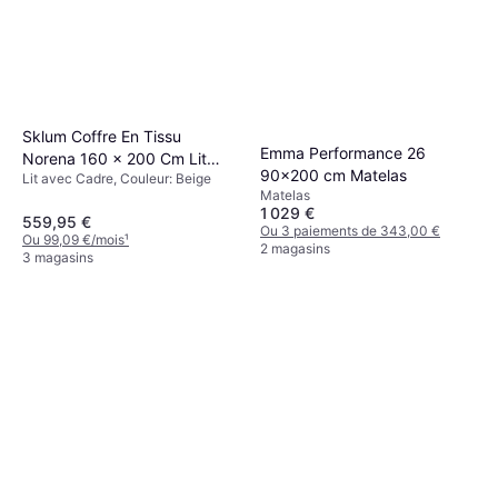
Sklum Coffre En Tissu
Emma Performance 26
Norena 160 x 200 Cm Lit
90x200 cm Matelas
Lit avec Cadre, Couleur: Beige
avec Cadre
Matelas
1 029 €
559,95 €
Ou 3 paiements de 343,00 €
Ou 99,09 €/mois
¹
2 magasins
3 magasins