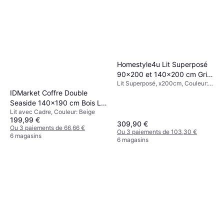
Homestyle4u Lit Superposé
90x200 et 140x200 cm Gris
Lit Superposé, x200cm, Couleur:
Lit Superposé
Gris
IDMarket Coffre Double
Seaside 140x190 cm Bois Lit
Lit avec Cadre, Couleur: Beige
avec Cadre
199,99 €
309,90 €
Ou 3 paiements de 66,66 €
Ou 3 paiements de 103,30 €
6 magasins
6 magasins