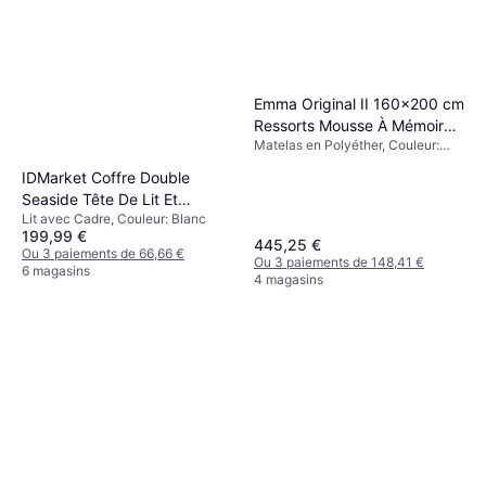
Emma Original II 160x200 cm
Ressorts Mousse À Mémoire
Matelas en Polyéther, Couleur:
De Forme Matelas en
Blanc, Gris, Remplissage: Mousse
Polyéther
IDMarket Coffre Double
à mémoire de forme, Matériau:
Polyester, Épaisseur du Matelas:
Seaside Tête De Lit Et
22 cm, Fermeté: Doux
Lit avec Cadre, Couleur: Blanc
Sommier 140 x 190 cm Blanc
199,99 €
Lit avec Cadre
445,25 €
Ou 3 paiements de 66,66 €
Ou 3 paiements de 148,41 €
6 magasins
4 magasins