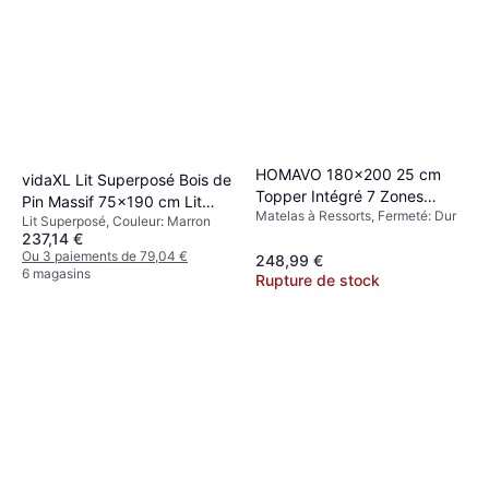
HOMAVO 180x200 25 cm
vidaXL Lit Superposé Bois de
Topper Intégré 7 Zones
Pin Massif 75x190 cm Lit
Matelas à Ressorts, Fermeté: Dur
Matelas à Ressorts
Lit Superposé, Couleur: Marron
Superposé
237,14 €
Ou 3 paiements de 79,04 €
248,99 €
6 magasins
Rupture de stock