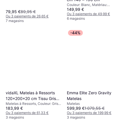
Matériau: Polyester
Couleur: Blanc, Matériau:
149,99 €
Polyester, Épaisseur du Matelas:
79,95 €
89,95 €
10 cm
Ou 3 paiements de 49,99 €
Ou 3 paiements de 26,65 €
6 magasins
7 magasins
-44%
vidaXL Matelas à Ressorts
Emma Elite Zero Gravity
120x200x20 cm Tissu Gris
Matelas
Matelas à Ressorts, Couleur: Gris,
Matelas
Clair Matelas à Ressorts
183,99 €
599,99 €
1 079,55 €
Remplissage: Mousse, Matériau:
Polyester, Tissu, Épaisseur du
Ou 3 paiements de 61,33 €
Ou 3 paiements de 199,99 €
Matelas: 20 cm, Fermeté: Moyen
3 magasins
3 magasins