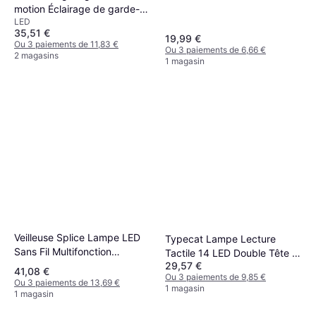
motion Éclairage de garde-
LED
robe
35,51 €
19,99 €
Ou 3 paiements de 11,83 €
Ou 3 paiements de 6,66 €
2 magasins
1 magasin
Veilleuse Splice Lampe LED
Typecat Lampe Lecture
Sans Fil Multifonction
Tactile 14 LED Double Tête 8
29,57 €
Éclairage de garde-robe
Niveaux Éclairage de garde-
41,08 €
Ou 3 paiements de 9,85 €
robe
Ou 3 paiements de 13,69 €
1 magasin
1 magasin