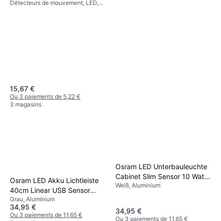
Détecteurs de mouvement, LED,
Unités Éclairage de garde-
Alimenté par batterie, Classe IP:
robe
IP44
15,67 €
Ou 3 paiements de 5,22 €
3 magasins
Osram LED Unterbauleuchte
Cabinet Slim Sensor 10 Watt
Osram LED Akku Lichtleiste
Weiß, Aluminium
50 cm
40cm Linear USB Sensor
Garderobenbeleuchtung
Grau, Aluminium
Garderobenbeleuchtung
34,95 €
34,95 €
Ou 3 paiements de 11,65 €
Ou 3 paiements de 11,65 €