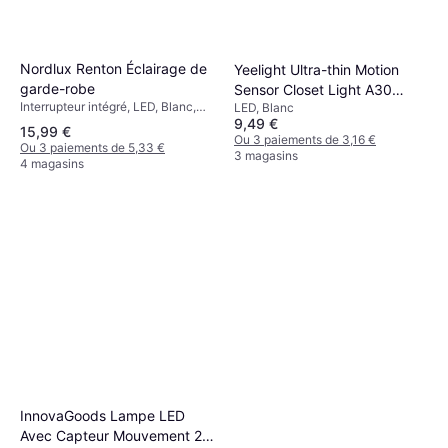
Nordlux Renton Éclairage de
Yeelight Ultra-thin Motion
garde-robe
Sensor Closet Light A30
Interrupteur intégré, LED, Blanc,
LED, Blanc
Argenté Éclairage de garde-
9,49 €
Plastique, Classe IP: IP20, Douille
robe
15,99 €
de Lampe: T5
Ou 3 paiements de 3,16 €
Ou 3 paiements de 5,33 €
3 magasins
4 magasins
InnovaGoods Lampe LED
Avec Capteur Mouvement 2