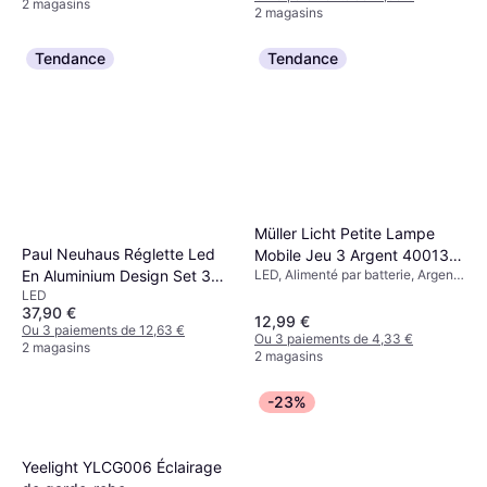
2 magasins
2 magasins
Tendance
Tendance
Yeelight Sensor Éclairage de
garde-robe
LED, Variateur, Noir, Métal,
5,29 €
Plastique, Classe IP: IP20
Müller Licht Petite Lampe
Ou 3 paiements de 1,76 €
3 magasins
Paul Neuhaus Réglette Led
Mobile Jeu 3 Argent 400136
En Aluminium Design Set 3
LED, Alimenté par batterie, Argent,
Éclairage de garde-robe
Métal
LED
pcs - AVEC Capteur Plastique
37,90 €
1121-95-3 Éclairage de
12,99 €
Ou 3 paiements de 12,63 €
Ou 3 paiements de 4,33 €
garde-robe
2 magasins
2 magasins
-23%
Yeelight YLCG006 Éclairage