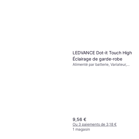
LEDVANCE Dot-it Touch High
Éclairage de garde-robe
Alimenté par batterie, Variateur,
LED, Blanc, Plastique, Classe IP:
IP20
9,56 €
Ou 3 paiements de 3,18 €
1 magasin
Elfa Hanging Rail White