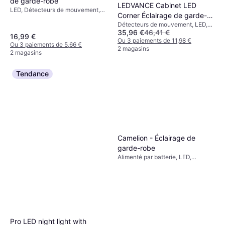
de garde-robe
LEDVANCE Cabinet LED
LED, Détecteurs de mouvement,
Corner Éclairage de garde-
Argent, Blanc, Noir, Métal, Classe
Détecteurs de mouvement, LED,
robe
IP: IP20
35,96 €
46,41 €
Blanc, Argent, Gris, Aluminium,
16,99 €
Classe IP: IP20
Ou 3 paiements de 11,98 €
Ou 3 paiements de 5,66 €
2 magasins
2 magasins
Tendance
Camelion - Éclairage de
garde-robe
Alimenté par batterie, LED,
Détecteurs de mouvement, Gris,
Blanc, Plastique
Pro LED night light with