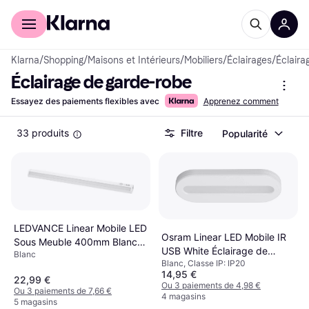
Acheter avec Klarna
Espace entreprises
Klarna
/
Shopping
/
Maisons et Intérieurs
/
Mobiliers
/
Éclairages
/
Éclaira
Éclairage de garde-robe
Essayez des paiements flexibles avec
Apprenez comment
33 produits
Filtre
Popularité
LEDVANCE Linear Mobile LED
Osram Linear LED Mobile IR
Sous Meuble 400mm Blanc
USB White Éclairage de
Blanc
Aluminium Éclairage de
Blanc, Classe IP: IP20
garde-robe
garde-robe
14,95 €
22,99 €
Ou 3 paiements de 4,98 €
Ou 3 paiements de 7,66 €
4 magasins
5 magasins