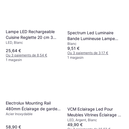
Lampe LED Rechargeable
Spectrum Led Luminaire
Cuisine Reglette 20 cm 3
Bande Lumineuse Lampe
LED, Blanc
Pièce Éclairage de garde-
Blanc
Cuisine Console Blanc
9,51 €
robe
Éclairage de garde-robe
25,64 €
Ou 3 paiements de 3,17 €
Ou 3 paiements de 8,54 €
1 magasin
1 magasin
Electrolux Mounting Rail
480mm Éclairage de garde-
VCM Eclairage Led Pour
Acier Inoxydable
robe
Meubles Vitrines Éclairage de
LED, Argent, Blanc
garde-robe
49,90 €
58,90 €