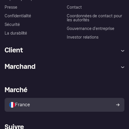
Presse
Contact
Confidentialité
Coordonnées de contact pour
les autorités
Sécurité
Gouvernance d’entreprise
La durabilité
Investor relations
Client
Aide
Réclamations
Marchand
Login
Protection contre la fraude
Support Marchand
Portail développeurs
L'appli shopping de Klarna
Paramètres de confidentialité
Portail Marchand
Statut opérationnel
Marché
Explorez les magasins
Votre droit de rétractation
Vendre avec Klarna
Plateformes et partenaires
Politique de protection de
l’acheteur Klarna
France
Suivre