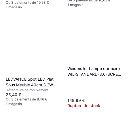
Ou 3 paiements de 16,63 €
Ou 3 paiements de 19,63 €
1 magasin
1 magasin
Weidmüller Lampe darmoire
WIL-STANDARD-3.0-SCREW-
LEDVANCE Spot LED Plat
SW-WHI blanc 8.5 W 711 lm
Sous Meuble 40cm 3.2W
40 24 V/DC (L x l x H) 40 x
Détecteurs de mouvement,
270lm Éclairage de garde-
240 x 8 mm 1 pc(s) Éclairage
25,40 €
Variateur, LED, Blanc, Aluminium,
robe
de garde-robe
Gris, Aluminium, Classe IP: IP20,
Ou 3 paiements de 8,46 €
149,99 €
IP65
1 magasin
Rupture de stock