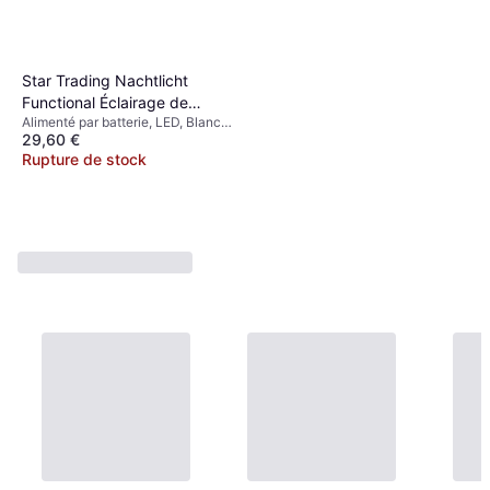
Star Trading Nachtlicht
Functional Éclairage de
Alimenté par batterie, LED, Blanc,
garde-robe
29,60 €
Classe IP: IP20
Rupture de stock