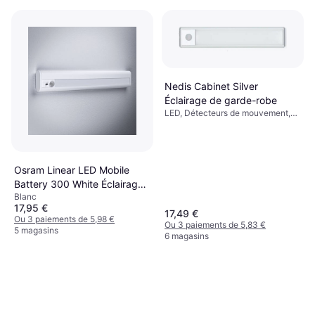
Nedis Cabinet Silver
Éclairage de garde-robe
LED, Détecteurs de mouvement,
Alimenté par batterie, Interrupteur
intégré, Argent, Aluminium, Classe
IP: IP20
Osram Linear LED Mobile
Battery 300 White Éclairage
Blanc
de garde-robe
17,95 €
17,49 €
Ou 3 paiements de 5,98 €
Ou 3 paiements de 5,83 €
5 magasins
6 magasins