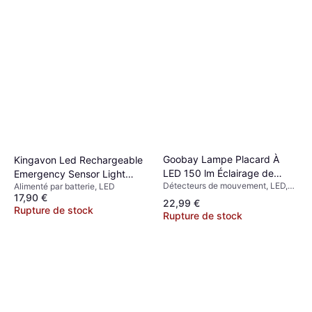
Goobay Lampe Placard À
Kingavon Led Rechargeable
LED 150 lm Éclairage de
Emergency Sensor Light
Détecteurs de mouvement, LED,
Alimenté par batterie, LED
garde-robe
Éclairage de garde-robe
17,90 €
Blanc, Argent, Aluminium, Classe
22,99 €
IP: IP20
Rupture de stock
Rupture de stock