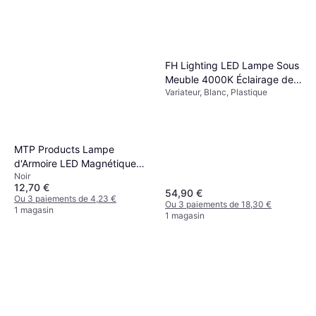
FH Lighting LED Lampe Sous
Meuble 4000K Éclairage de
Variateur, Blanc, Plastique
garde-robe
MTP Products Lampe
d'Armoire LED Magnétique
Noir
Rechargeable 20 cm Noir
12,70 €
Éclairage de garde-robe
54,90 €
Ou 3 paiements de 4,23 €
Ou 3 paiements de 18,30 €
1 magasin
1 magasin