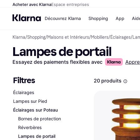
Acheter avec Klarna
Espace entreprises
Découvrez Klarna
Shopping
App
Aid
Klarna
/
Shopping
/
Maisons et Intérieurs
/
Mobiliers
/
Éclairages
/
Lam
Options de paiem
Magasins
Lampes de portail
Toutes les options d
Cdiscoun
paiement
Airbnb
Payer maintenant
Booking.
Essayez des paiements flexibles avec
Appre
Paiement en 3 fois
Temu
Paiement à 30 jours
JD Sport
Klarna sur Apple Pa
Filtres
20 produits
Éclairages
Voir tous les
Lampes sur Pied
Éclairages sur Poteau
Bornes de protection
Réverbères
Lampes de portail