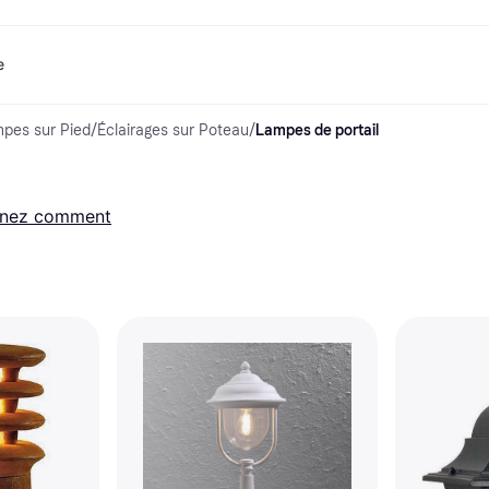
e
pes sur Pied
/
Éclairages sur Poteau
/
Lampes de portail
ent
Shopping et récompenses
Comparez les prix
Services bancaires
Mobile
P
Photographies
Matériels 
e
t
Cashback
Soldes
Jeux et Divertissement
Carte Klarna
eSIM voyage
Q
Explorez les magasins
Beauté
Téléphones & Wearables
Solde
com
Abonnement
Vêtements
Enfants et Famille
Comptes d’épargne
nez comment
Jouets
Transports Motorisés
Compte épargne flex
s
Maisons et Intérieurs
Jardin et Patio
Compte épargne fixe
y
Son et Vision
Appareils de Cuisine
Sports et Plein air
Appareils
Informatique
électroménagers
 magasins
Faites-le vous-même
Livres, Films et Musique
Toutes les 