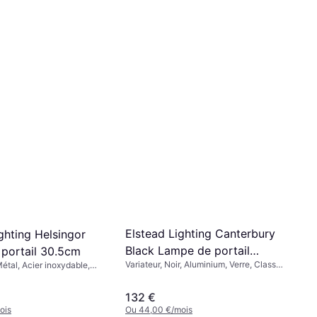
Ou 48,33 €/mois
1 magasin
e Firenze Lampe
l 55cm
nc, Noir, Vert, Aluminium,
43, Douille de Lampe: E27
ois
Elstead Lighting Canterbury
ghting Helsingor
Black Lampe de portail
portail 30.5cm
Variateur, Noir, Aluminium, Verre, Classe
Métal, Acier inoxydable,
38cm
IP: IP43, Douille de Lampe: E27
44, Douille de Lampe: E27
132 €
ois
Ou 44,00 €/mois