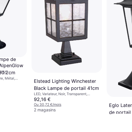
ampe de
 AlpenGlow
 30.2cm
 IP55
re, Métal,
Elstead Lighting Winchester
4, Douille de
Black Lampe de portail 41cm
LED, Variateur, Noir, Transparent,
Aluminium, Verre, Métal, Classe IP:
92,16 €
IP43, Douille de Lampe: E27
Eglo Late
Ou 30,72 €/mois
2 magasins
de portai
Noir, Verre, A
Douille de La
11,90 €
22
Ou 3,96 €/mo