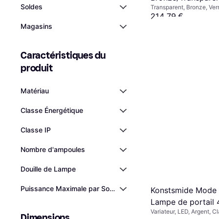
Soldes
Transparent, Bronze, Verr
de portail 37cm
IP: IP43, Douille de Lam
214,79 €
Ou 71,59 €/mois
Magasins
1 magasin
Caractéristiques du 
produit
Matériau
Classe Énergétique
Classe IP
Nombre d'ampoules
Douille de Lampe
Puissance Maximale par Source Lumineuse
Konstsmide Mode
Lampe de portail
Variateur, LED, Argent, Cl
Dimensions