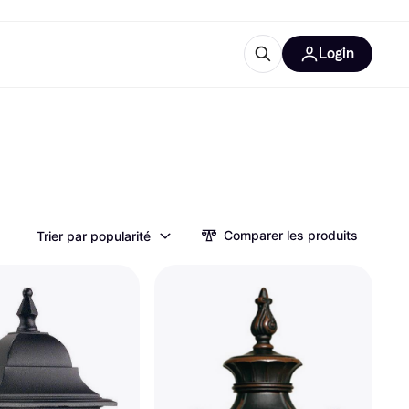
Login
lus d'informations
de bureau
u'est-ce que Klarna?
Comparer les produits
Trier par popularité
catégories