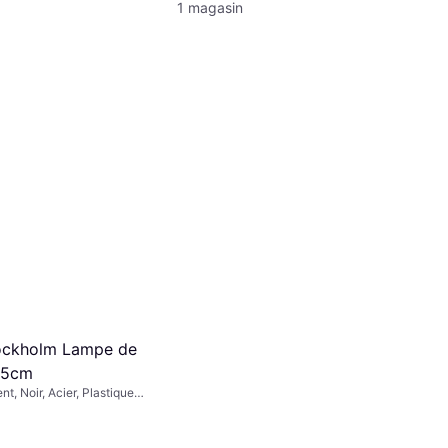
1 magasin
ockholm Lampe de
4.5cm
nt, Noir, Acier, Plastique,
54, Douille de Lampe: E27