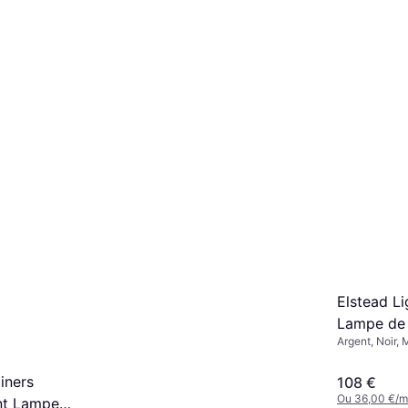
o Lampe de
Konstsmid
asse IP: IP43,
de portai
Variateur, Bla
Classe IP: IP
49,41 €
Ou 16,47 €/m
3 magasins
Elstead Li
Lampe de 
Argent, Noir, 
Classe IP: IP
iners
108 €
Ou 36,00 €/m
nt Lampe