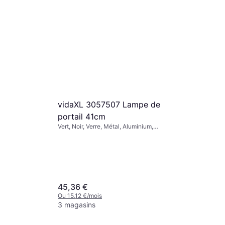
3 magasins
vidaXL 3057507 Lampe de
portail 41cm
Vert, Noir, Verre, Métal, Aluminium,
Classe IP: IP44, Douille de Lampe: E27
45,36 €
Ou 15,12 €/mois
3 magasins