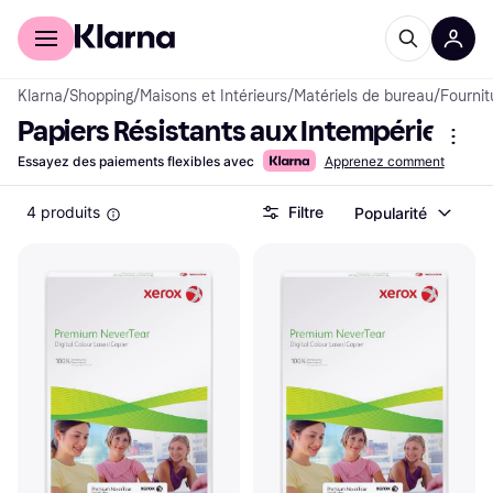
Acheter avec Klarna
Espace entreprises
Klarna
/
Shopping
/
Maisons et Intérieurs
/
Matériels de bureau
/
Fournit
Papiers Résistants aux Intempéries
Essayez des paiements flexibles avec
Apprenez comment
4 produits
Filtre
Popularité