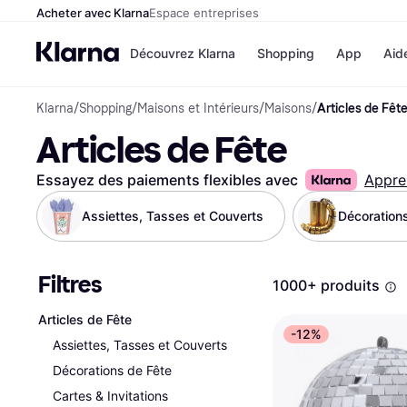
Acheter avec Klarna
Espace entreprises
Découvrez Klarna
Shopping
App
Aid
Klarna
/
Shopping
/
Maisons et Intérieurs
/
Maisons
/
Articles de Fêt
Options de paiem
Magasins
Articles de Fête
Toutes les options d
Cdiscoun
paiement
Airbnb
Payer maintenant
Booking.
Essayez des paiements flexibles avec
Appre
Paiement en 3 fois
Temu
Paiement à 30 jours
JD Sport
Assiettes, Tasses et Couverts
Décoration
Klarna sur Apple Pa
Filtres
Voir tous les
1000+ produits
Articles de Fête
-12%
Assiettes, Tasses et Couverts
Décorations de Fête
Cartes & Invitations