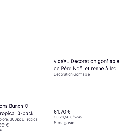
vidaXL Décoration gonflable
de Père Noël et renne à led
Décoration Gonflable
130 cm n/a
oons Bunch O
61,70 €
Tropical 3-pack
Ou 20,56 €/mois
olore, 300pcs, Tropical
6 magasins
99 €
is