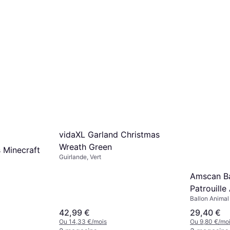
vidaXL Garland Christmas
Wreath Green
 Minecraft
Guirlande, Vert
Amscan Ba
Patrouille
Ballon Anima
Patrol, Multic
42,99 €
29,40 €
animés, Anima
Ou 14,33 €/mois
Ou 9,80 €/mo