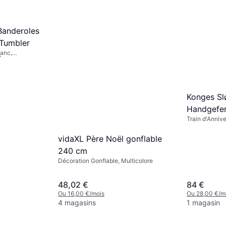
Banderoles
 Tumbler
lanc,
4
Konges Sl
Handgefer
Train d'Annive
Geburtsta
vidaXL Père Noël gonflable
240 cm
Décoration Gonflable, Multicolore
48,02 €
84 €
Ou 16,00 €/mois
Ou 28,00 €/m
4 magasins
1 magasin