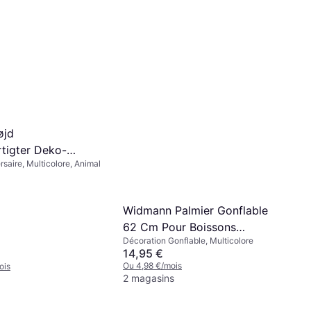
øjd
tigter Deko-
rsaire, Multicolore, Animal
gszug Ballerina
Widmann Palmier Gonflable
62 Cm Pour Boissons
Décoration Gonflable, Multicolore
Multicolores
14,95 €
Ou 4,98 €/mois
ois
2 magasins