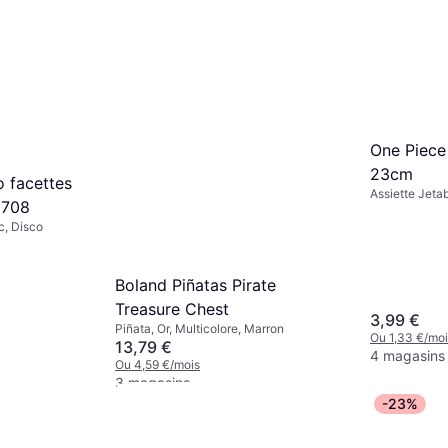
One Piece 
23cm
o facettes
Assiette Jetab
0708
c, Disco
Boland Piñatas Pirate
Treasure Chest
3,99 €
Piñata, Or, Multicolore, Marron
Ou 1,33 €/moi
13,79 €
4 magasins
Ou 4,59 €/mois
3 magasins
-23%