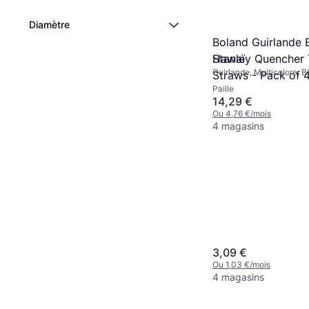
Diamètre
Boland Guirlande 
Hawaï
Stanley Quencher
Guirlande, Multicolore, B
Straws - Pack of 
Drapeaux, Tropical
Paille
14,29 €
Ou 4,76 €/mois
4 magasins
3,09 €
Ou 1,03 €/mois
4 magasins