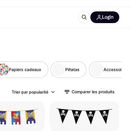
Login
lus d'informations
de bureau
u'est-ce que Klarna?
Papiers cadeaux
Piñatas
Accessoires P
catégories
Comparer les produits
Trier par popularité