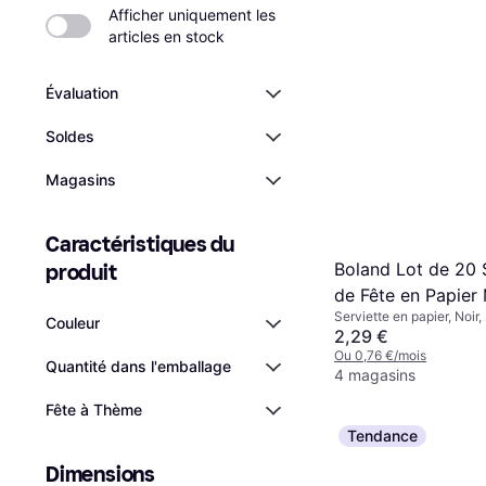
Afficher uniquement les 
articles en stock
Évaluation
Soldes
Magasins
Caractéristiques du 
Boland Lot de 20 
produit
de Fête en Papier 
Serviette en papier, Noir,
Football 33 x 33 
Couleur
Football
2,29 €
Ou 0,76 €/mois
Quantité dans l'emballage
4 magasins
Fête à Thème
Tendance
Dimensions