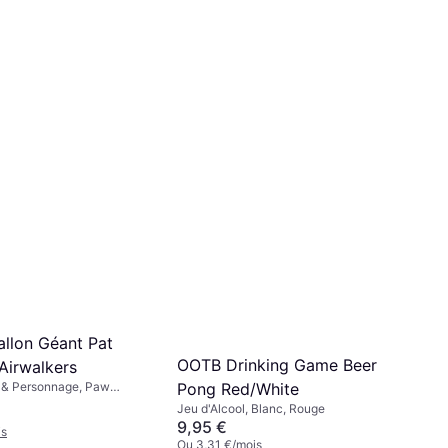
llon Géant Pat
OOTB Drinking Game Beer
 Airwalkers
l & Personnage, Paw
Pong Red/White
olore, Bleu, 1pcs, Dessins
Jeu d'Alcool, Blanc, Rouge
l
9,95 €
is
Ou 3,31 €/mois