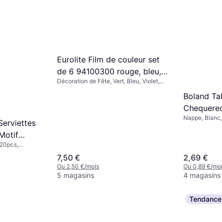
Eurolite Film de couleur set
de 6 94100300 rouge, bleu,
Décoration de Fête, Vert, Bleu, Violet,
vert, jaune, lilas, violet
Rose, Rouge, Jaune, Multicolore, 6pcs
Adapté pour (technique de
Boland Ta
scène):PAR 36, PAR 56
Chequered
Nappe, Blanc,
Serviettes
Motif
 20pcs,
cm
7,50 €
2,69 €
Ou 2,50 €/mois
Ou 0,89 €/mo
5 magasins
4 magasins
Tendance