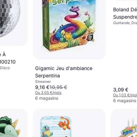
Boland Dé
Suspendre
Guirlande, Dr
e À
0100210
Gigamic Jeu d'ambiance
 Disco
Serpentina
Streamer
9,16 €
10,95 €
3,09 €
Ou 3,05 €/mois
Ou 1,03 €/moi
6 magasins
6 magasins