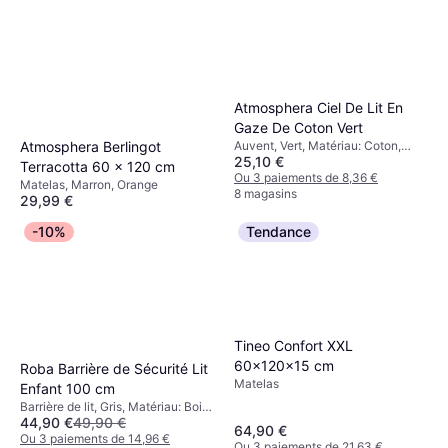
Atmosphera Ciel De Lit En
Gaze De Coton Vert
Auvent, Vert, Matériau: Coton,
Atmosphera Berlingot
25,10 €
Nombre de pièces: 1
Terracotta 60 x 120 cm
Ou 3 paiements de 8,36 €
Matelas, Marron, Orange
8 magasins
29,99 €
Ou 3 paiements de 9,99 €
-10%
Tendance
5 magasins
Tineo Confort XXL
60x120x15 cm
Roba Barrière de Sécurité Lit
Matelas
Enfant 100 cm
Barrière de lit, Gris, Matériau: Bois,
44,90 €
49,90 €
Hêtre
64,90 €
Ou 3 paiements de 14,96 €
Ou 3 paiements de 21,63 €