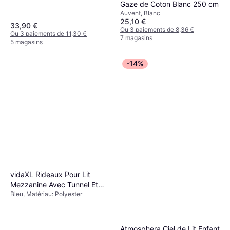
Gaze de Coton Blanc 250 cm
Auvent, Blanc
25,10 €
33,90 €
Ou 3 paiements de 8,36 €
Ou 3 paiements de 11,30 €
7 magasins
5 magasins
-14%
vidaXL Rideaux Pour Lit
Mezzanine Avec Tunnel Et
Bleu, Matériau: Polyester
Tour Bleu
Atmosphera Ciel de Lit Enfant