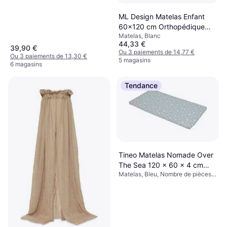
ML Design Matelas Enfant
60x120 cm Orthopédique
Matelas, Blanc
Certifié Oeko 23.6x47.2"
44,33 €
39,90 €
Ou 3 paiements de 14,77 €
Ou 3 paiements de 13,30 €
5 magasins
6 magasins
Tendance
Tineo Matelas Nomade Over
The Sea 120 x 60 x 4 cm
Matelas, Bleu, Nombre de pièces:
Bleu
1