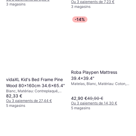
Ou 3 paiements de 7,23 €
3 magasins
3 magasins
-14%
Roba Playpen Mattress
39.4x39.4"
vidaXL Kid's Bed Frame Pine
Matelas, Blanc, Matériau: Coton,
Wood 80x160cm 34.6x65.4"
Polyester, Mousse
Blanc, Matériau: Contreplaqué,
82,33 €
Bois
42,90 €
49,90 €
Ou 3 paiements de 27,44 €
Ou 3 paiements de 14,30 €
5 magasins
5 magasins