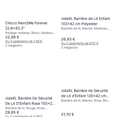
vidaXL Barrière de Lit Enfant
Chicco Next2Me Forever
102x42 cm Polyester
22.8x43.3"
Barrière de lit, Marron, Matériau:
Polyester, Nombre de pièces: 1
Protège-matelas, Blanc, Matériau:
22,99 €
Polyester, Coton
26,93 €
Ou 3 paiements de 7,66 €
Ou 3 paiements de 8,97 €
3 magasins
3 magasins
vidaXL Barrière de Sécurité
de Lit d'Enfant 120x42 cm
vidaXL Barrière De Sécurité
Barrière de lit, Marron, Rose, Bleu,
Polyester
De Lit D'Enfant Rose 150x25
Vert, Gris, Matériau: Polyester,
Barrière de lit, Rouge, Rose,
cm
Métal, Bois
29,95 €
Matériau: Tissu, Polyester
21,70 €
Ou 3 paiements de 9,98 €