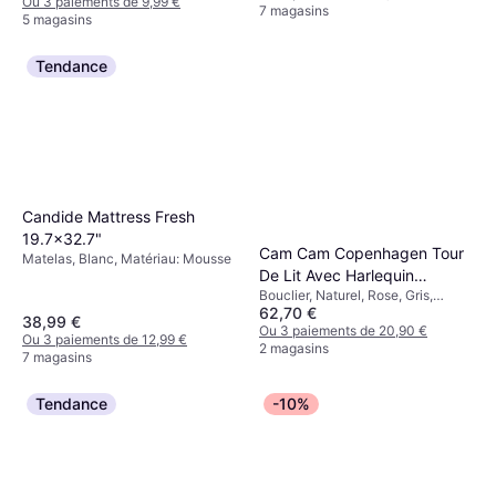
Ou 3 paiements de 9,99 €
7 magasins
5 magasins
Tendance
Candide Mattress Fresh
19.7x32.7"
Cam Cam Copenhagen Tour
Matelas, Blanc, Matériau: Mousse
De Lit Avec Harlequin
Bouclier, Naturel, Rose, Gris,
Broderie Sable Beige
62,70 €
Matériau: Polyester, Coton
11.8x143.7"
38,99 €
Ou 3 paiements de 20,90 €
Ou 3 paiements de 12,99 €
2 magasins
7 magasins
Tendance
-10%