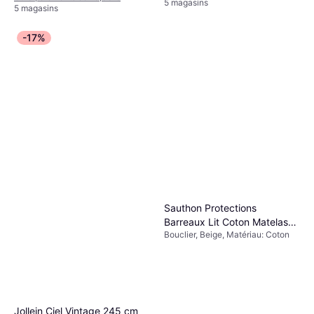
5 magasins
5 magasins
-17%
Sauthon Protections
Barreaux Lit Coton Matelassé
Bouclier, Beige, Matériau: Coton
Petit Nuage
Jollein Ciel Vintage 245 cm