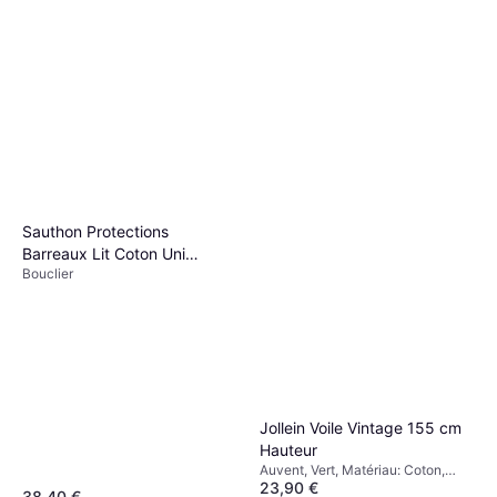
Sauthon Protections
Barreaux Lit Coton Uni
Bouclier
Terracotta
Jollein Voile Vintage 155 cm
Hauteur
Auvent, Vert, Matériau: Coton,
23,90 €
Polyester
38,40 €