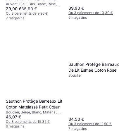
Auvent, Bleu, Gris, Blanc, Rose,
39,90 €
29,90 €
35,90 €
Turquoise, Beige, Matériau: Coton,
Ou 3 paiements de 13,30 €
Polyester, Nombre de pièces: 1
Ou 3 paiements de 9,96 €
6 magasins
7 magasins
Sauthon Protège Barreaux
De Lit Esmée Coton Rose
Bouclier
Sauthon Protège Barreaux Lit
Coton Matelassé Petit Cœur
Bouclier, Beige, Blanc, Matériau:
46,07 €
Coton
34,50 €
Ou 3 paiements de 15,35 €
Ou 3 paiements de 11,50 €
6 magasins
7 magasins