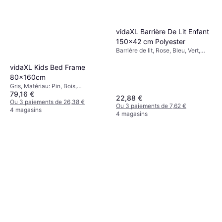
vidaXL Barrière De Lit Enfant
150x42 cm Polyester
Barrière de lit, Rose, Bleu, Vert,
Matériau: Métal, Polyester
vidaXL Kids Bed Frame
80x160cm
Gris, Matériau: Pin, Bois,
79,16 €
Contreplaqué
22,88 €
Ou 3 paiements de 26,38 €
Ou 3 paiements de 7,62 €
4 magasins
4 magasins