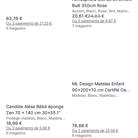
Bulli 350cm Rose
Auvent, Blanc, Rose, Vert, Marron,
20,61 €
24,03 €
Matériau: Coton
63,76 €
Ou 3 paiements de 6,87 €
Ou 3 paiements de 21,25 €
7 magasins
6 magasins
ML Design Matelas Enfant
90x200x10 cm Certifié Oeko
Matelas, Blanc, Matériau:
Tex 100 35.4x78.7"
Polyester
Candide Alèse Bébé éponge
Zen 70 x 140 cm 30x55.1"
Protège-matelas, Blanc, Matériau:
16,99 €
Bambou, Coton
76,68 €
Ou 3 paiements de 5,66 €
Ou 3 paiements de 25,56 €
6 magasins
6 magasins