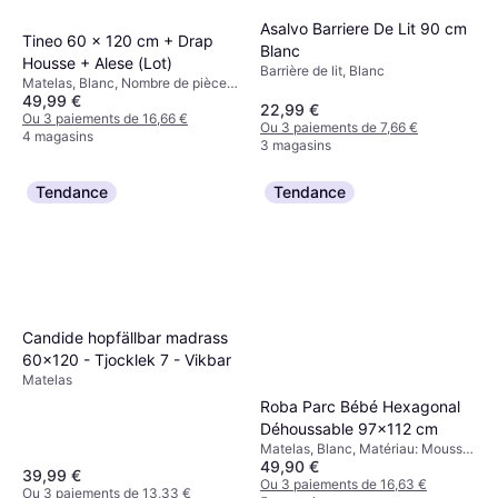
Asalvo Barriere De Lit 90 cm
Tineo 60 x 120 cm + Drap
Blanc
Housse + Alese (Lot)
Barrière de lit, Blanc
Matelas, Blanc, Nombre de pièces:
49,99 €
1
22,99 €
Ou 3 paiements de 16,66 €
Ou 3 paiements de 7,66 €
4 magasins
3 magasins
Tendance
Tendance
Candide hopfällbar madrass
60x120 - Tjocklek 7 - Vikbar
Matelas
Roba Parc Bébé Hexagonal
Déhoussable 97x112 cm
Matelas, Blanc, Matériau: Mousse,
49,90 €
Coton, Polyester
39,99 €
Ou 3 paiements de 16,63 €
Ou 3 paiements de 13,33 €