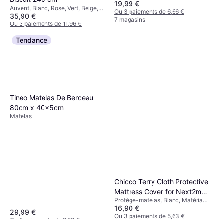
19,99 €
Auvent, Blanc, Rose, Vert, Beige,
Ou 3 paiements de 6,66 €
35,90 €
Marron, Matériau: Coton
7 magasins
Ou 3 paiements de 11,96 €
7 magasins
Tendance
Tineo Matelas De Berceau
80cm x 40x5cm
Matelas
Chicco Terry Cloth Protective
Mattress Cover for Next2me
Protège-matelas, Blanc, Matériau:
Cribs
16,90 €
Coton
29,99 €
Ou 3 paiements de 5,63 €