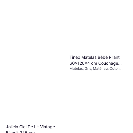
Tineo Matelas Bébé Pliant
60x120x4 cm Couchage
Matelas, Gris, Matériau: Coton,
D'appoint 23.6x47.2"
Polypropylène
Jollein Ciel De Lit Vintage
Biscuit 245 cm