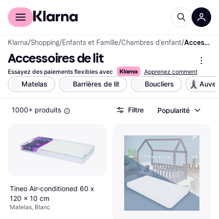
Acheter avec Klarna
Espace entreprises
Klarna
/
Shopping
/
Enfants et Famille
/
Chambres d'enfant
/
Accessoires de lit
Accessoires de lit
Essayez des paiements flexibles avec
Apprenez comment
Matelas
Barrières de lit
Boucliers
Auven
1000+ produits
Filtre
Popularité
Tineo Air-conditioned 60 x
120 x 10 cm
Matelas, Blanc