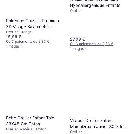
Hypoallergénique Enfants
Oreiller
Pokémon Coussin Premium
3D Visage Salamèche
Oreiller, Orange
Microfibre 40 cm
15,99 €
27,99 €
Ou 3 paiements de 5,33 €
Ou 3 paiements de 9,33 €
1 magasin
1 magasin
Bebe Oreiller Enfant Taie
Vitapur Oreiller Enfant
33X45 Cm Coton
MemoDream Junior 30 x 50
Oreiller, Matériau: Coton
Oreiller
x 9 cm