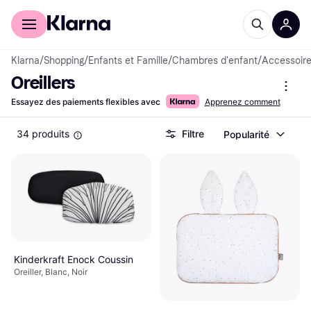
Acheter avec Klarna
Espace entreprises
Klarna
/
Shopping
/
Enfants et Famille
/
Chambres d'enfant
/
Accessoires
Oreillers
Essayez des paiements flexibles avec
Apprenez comment
34 produits
Filtre
Popularité
Kinderkraft Enock Coussin
Oreiller, Blanc, Noir