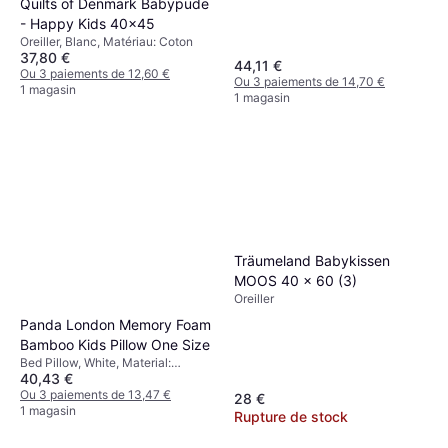
Quilts of Denmark Babypude
- Happy Kids 40x45
Oreiller, Blanc, Matériau: Coton
37,80 €
44,11 €
Ou 3 paiements de 12,60 €
Ou 3 paiements de 14,70 €
1 magasin
1 magasin
Träumeland Babykissen
MOOS 40 x 60 (3)
Oreiller
Panda London Memory Foam
Bamboo Kids Pillow One Size
Bed Pillow, White, Material:
40,43 €
Bamboo
Ou 3 paiements de 13,47 €
28 €
1 magasin
Rupture de stock