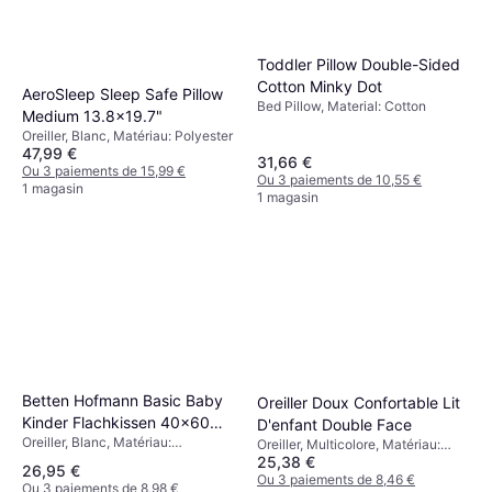
Toddler Pillow Double-Sided
Cotton Minky Dot
AeroSleep Sleep Safe Pillow
Bed Pillow, Material: Cotton
Medium 13.8x19.7"
Oreiller, Blanc, Matériau: Polyester
47,99 €
31,66 €
Ou 3 paiements de 15,99 €
Ou 3 paiements de 10,55 €
1 magasin
1 magasin
Betten Hofmann Basic Baby
Oreiller Doux Confortable Lit
Kinder Flachkissen 40x60
D'enfant Double Face
Oreiller, Blanc, Matériau:
cm
Oreiller, Multicolore, Matériau:
Synthétique, Coton
25,38 €
Coton
26,95 €
Ou 3 paiements de 8,46 €
Ou 3 paiements de 8,98 €