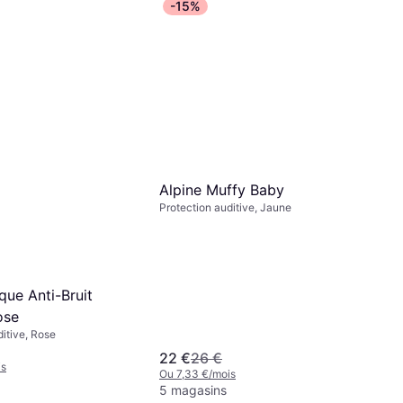
-15%
Alpine Muffy Baby
Protection auditive, Jaune
que Anti-Bruit
ose
ditive, Rose
22 €
26 €
is
Ou 7,33 €/mois
5 magasins