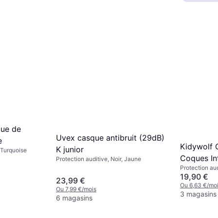
que de
Uvex casque antibruit (29dB)
e
Kidywolf 
K junior
, Turquoise
Coques In
Protection auditive, Noir, Jaune
Protection aud
Bleu
19,90 €
23,99 €
Ou 6,63 €/mo
Ou 7,99 €/mois
3 magasins
6 magasins