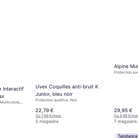
Alpine Mu
Protection aud
Uvex Coquilles anti-bruit K
Interactif
Junior, bleu noir
ax
Protection auditive, Noir
 Multicolore,
22,79 €
29,95 €
Ou 7,59 €/mois
Ou 9,98 €/moi
5 magasins
7 magasins
Tendance