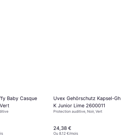
Uvex Gehörschutz Kapsel-Gh
ffy Baby Casque
K Junior Lime 2600011
 Vert
Protection auditive, Noir, Vert
ditive
24,38 €
is
Ou 8,12 €/mois