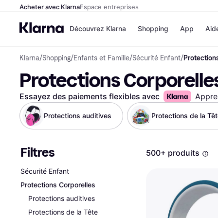
Acheter avec Klarna
Espace entreprises
Découvrez Klarna
Shopping
App
Aid
Klarna
/
Shopping
/
Enfants et Famille
/
Sécurité Enfant
/
Protection
Options de paiem
Magasins
Protections Corporelle
Toutes les options d
Cdiscoun
paiement
Airbnb
Payer maintenant
Booking.
Essayez des paiements flexibles avec
Appre
Paiement en 3 fois
Temu
Paiement à 30 jours
JD Sport
Protections auditives
Protections de la Tê
Klarna sur Apple Pa
Filtres
Voir tous les
500+ produits
Sécurité Enfant
Protections Corporelles
Protections auditives
Protections de la Tête