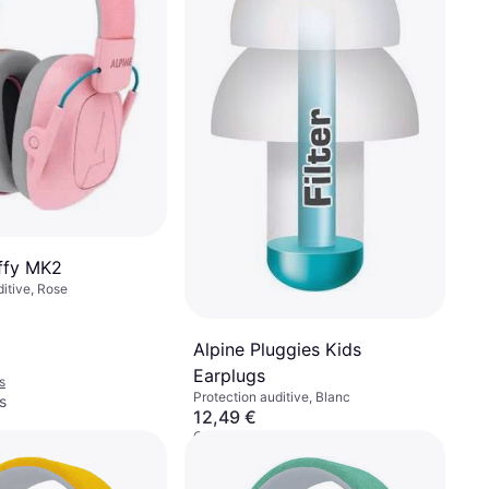
ffy MK2
ditive, Rose
Alpine Pluggies Kids
Earplugs
s
Protection auditive, Blanc
s
12,49 €
Ou 4,16 €/mois
9+ magasins