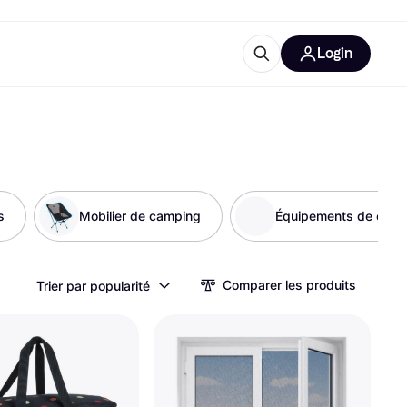
Login
lus d'informations
de bureau
u'est-ce que Klarna?
s
Mobilier de camping
Équipements de cuisi
catégories
Comparer les produits
Trier par popularité