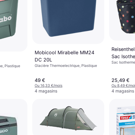
Reisenthe
Mobicool Mirabelle MM24
Sac Isoth
DC 20L
Sac Isotherme
Sac de Co
Glacière Thermoelectrique, Plastique
e, Plastique
Noir/poi
49 €
25,49 €
Ou 16,33 €/mois
Ou 8,49 €/mo
4 magasins
4 magasins