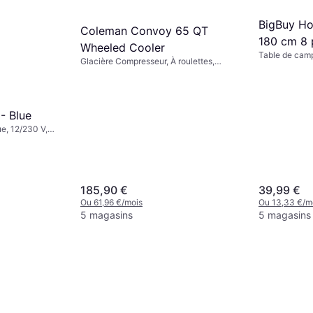
BigBuy Ho
Coleman Convoy 65 QT
180 cm 8 
Wheeled Cooler
Table de cam
plastique
Glacière Compresseur, À roulettes,
Acier, TPU (Polyuréthane
Thermoplastique)
- Blue
e, 12/230 V,
185,90 €
39,99 €
Ou 61,96 €/mois
Ou 13,33 €/m
5 magasins
5 magasins