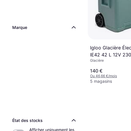
Marque
Igloo Glacière Éle
IE42 42 L 12V 23
Glacière
140 €
Ou 46,66 €/mois
5 magasins
État des stocks
Afficher uniquement les 