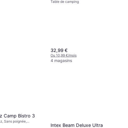
Table de camping
32,99 €
Ou 10,99 €/mois
4 magasins
ar Aid Seamgrip
28ml
 Tente
49 €
s
z Camp Bistro 3
z, Sans poignée,
Intex Beam Deluxe Ultra
00W, Acier