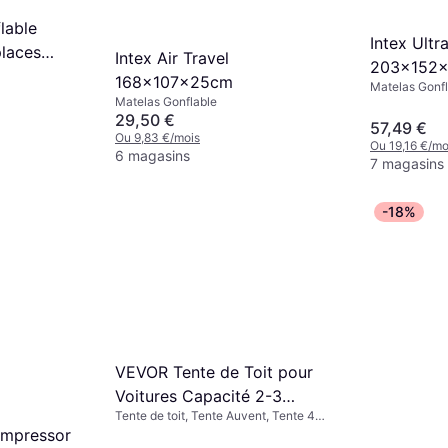
lable
Intex Ultr
laces
Intex Air Travel
203x152
168x107x25cm
Matelas Gonfl
Matelas Gonflable
29,50 €
57,49 €
Ou 9,83 €/mois
Ou 19,16 €/mo
6 magasins
7 magasins
-18%
VEVOR Tente de Toit pour
Voitures Capacité 2-3
Tente de toit, Tente Auvent, Tente 4
Étanche
Saisons
ompressor