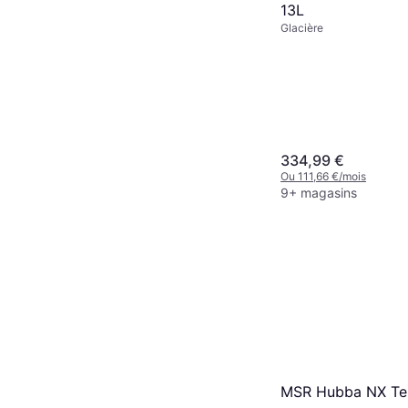
13L
Glacière
334,99 €
Ou 111,66 €/mois
9+ magasins
MSR Hubba NX Te