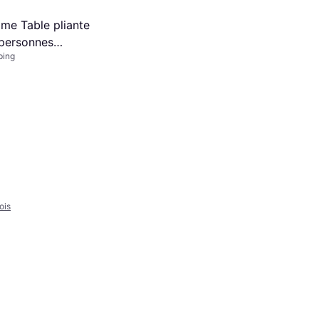
me Table pliante
personnes
ping
ois