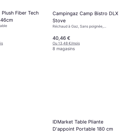
a Plush Fiber Tech
Campingaz Camp Bistro DLX
x46cm
Stove
able
Réchaud à Gaz, Sans poignée,
Puissance 2200W
40,46 €
is
Ou 13,48 €/mois
8 magasins
IDMarket Table Pliante
D'appoint Portable 180 cm