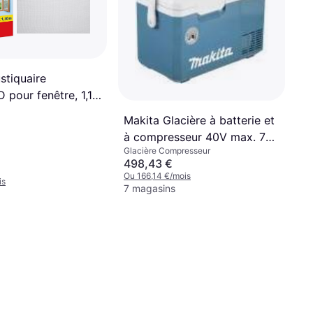
tiquaire
pour fenêtre, 1,10
m
Makita Glacière à batterie et
à compresseur 40V max. 7
Glacière Compresseur
litres (sans batterie, sans
498,43 €
chargeur)
Ou 166,14 €/mois
is
7 magasins