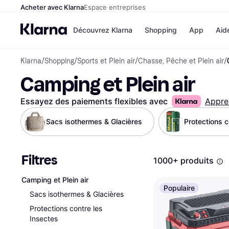
Acheter avec Klarna
Espace entreprises
Découvrez Klarna
Shopping
App
Aid
Klarna
/
Shopping
/
Sports et Plein air
/
Chasse, Pêche et Plein air
/
Options de paiem
Magasins
Camping et Plein air
Toutes les options d
Cdiscoun
paiement
Airbnb
Payer maintenant
Booking.
Essayez des paiements flexibles avec
Appre
Paiement en 3 fois
Temu
Paiement à 30 jours
JD Sport
Sacs isothermes & Glacières
Protections c
Klarna sur Apple Pa
Filtres
Voir tous les
1000+ produits
Camping et Plein air
Populaire
Sacs isothermes & Glacières
Protections contre les
Insectes