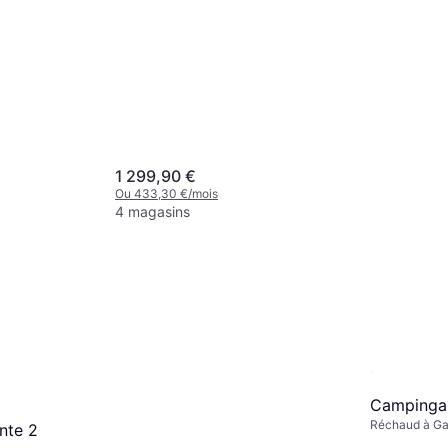
1 299,90 €
Ou 433,30 €/mois
4 magasins
McNett Ge
Adhesive 
Accessoire de
8,65 €
10,
Ou 2,88 €/moi
5 magasins
Campinga
Réchaud à Ga
nte 2
Puissance 22