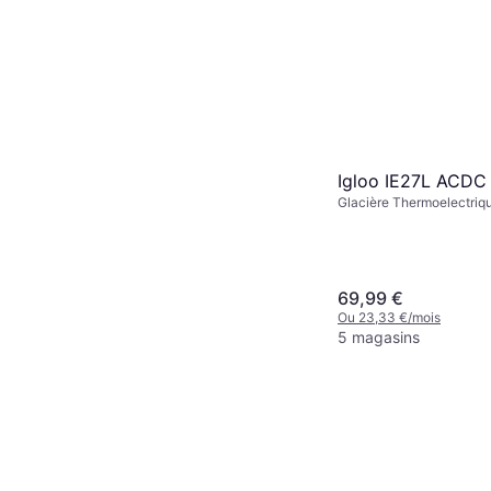
Igloo IE27L ACDC 
Glacière Thermoelectriqu
Polypropylène, Plastique
69,99 €
Ou 23,33 €/mois
5 magasins