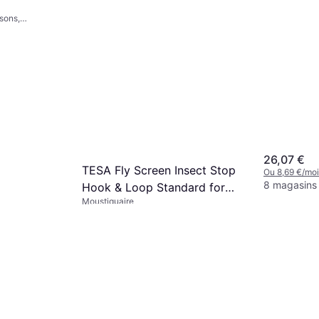
sons,
26,07 €
TESA Fly Screen Insect Stop
Ou 8,69 €/moi
8 magasins
Hook & Loop Standard for
Moustiquaire
Windows 100cm x 100cm
4,99 €
Ou 1,66 €/mois
5 magasins