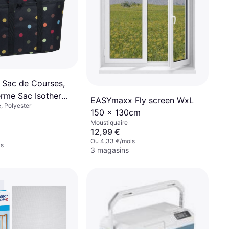
l Sac de Courses,
erme Sac Isotherme
EASYmaxx Fly screen WxL
, Polyester
urses isotherme-
150 x 130cm
s-UH7009
Moustiquaire
12,99 €
Ou 4,33 €/mois
is
3 magasins