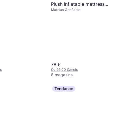
Plush Inflatable mattress
Matelas Gonflable
236x152x46cm
78 €
s
Ou 26,00 €/mois
8 magasins
Tendance