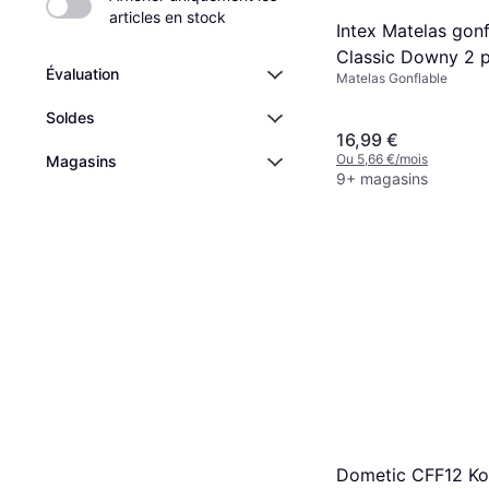
articles en stock
Intex Matelas gonf
Classic Downy 2 p
Évaluation
Matelas Gonflable
large
Soldes
16,99 €
Ou 5,66 €/mois
Magasins
9+ magasins
Dometic CFF12 K