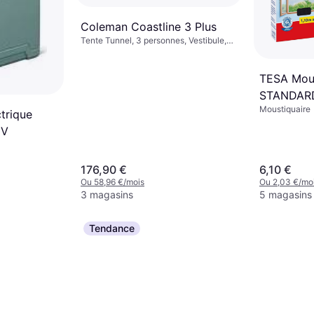
Coleman Coastline 3 Plus
Tente Tunnel, 3 personnes, Vestibule,
Résistant au vent, Ventilation, Espace
de couchage séparé
TESA Mous
STANDARD 
Moustiquaire
m x 1,30 
ctrique
0V
176,90 €
6,10 €
Ou 58,96 €/mois
Ou 2,03 €/mo
3 magasins
5 magasins
Tendance