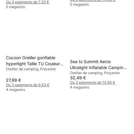
Ou 3 paiements de 7,33 €
5 magasins
5 magasins
Cocoon Oreiller gonflable
Sea to Summit Aeros
hyperlight Taille TU Couleur
Ultralight Inflatable Camping
Oreiller de camping, Polyester
BLACK/DARK BLUE
Oreiller de camping, Polyester
and Travel Pillow
32,49 €
27,99 €
Ou 3 paiements de 10,83 €
Ou 3 paiements de 9,33 €
4 magasins
4 magasins