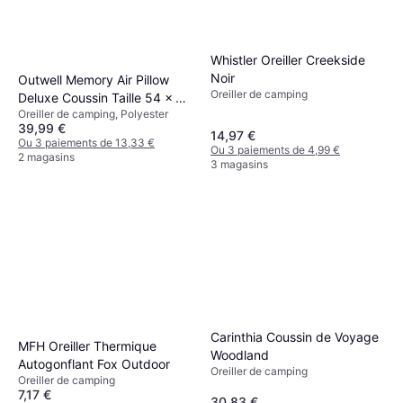
Whistler Oreiller Creekside
Noir
Outwell Memory Air Pillow
Oreiller de camping
Deluxe Coussin Taille 54 x 34
Oreiller de camping, Polyester
x 12 cm Bleu
39,99 €
14,97 €
Ou 3 paiements de 13,33 €
Ou 3 paiements de 4,99 €
2 magasins
3 magasins
Carinthia Coussin de Voyage
MFH Oreiller Thermique
Woodland
Autogonflant Fox Outdoor
Oreiller de camping
Oreiller de camping
7,17 €
30,83 €