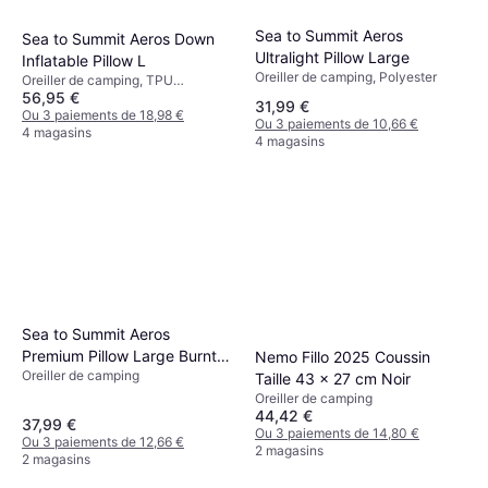
Sea to Summit Aeros
Sea to Summit Aeros Down
Ultralight Pillow Large
Inflatable Pillow L
Oreiller de camping, Polyester
Oreiller de camping, TPU
56,95 €
(Polyuréthane Thermoplastique)
31,99 €
Ou 3 paiements de 18,98 €
Ou 3 paiements de 10,66 €
4 magasins
4 magasins
Sea to Summit Aeros
Premium Pillow Large Burnt
Nemo Fillo 2025 Coussin
Oreiller de camping
Olive
Taille 43 x 27 cm Noir
Oreiller de camping
44,42 €
37,99 €
Ou 3 paiements de 14,80 €
Ou 3 paiements de 12,66 €
2 magasins
2 magasins