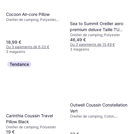
Cocoon Air-core Pillow
Oreiller de camping, Polyester,
Sea to Summit Oreiller aero
Nylon
premium deluxe Taille TU
Oreiller de camping, Polyester
Couleur NAVY
46,49 €
18,99 €
Ou 3 paiements de 15,49 €
Ou 3 paiements de 6,33 €
3 magasins
3 magasins
Tendance
Outwell Coussin Constellation
Vert
Carinthia Coussin Travel
Oreiller de camping, Coton,
Polyester
Pillow Black
Oreiller de camping, Polyester
19 €