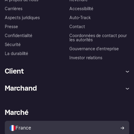
Carrières
Accessibilité
Aspects juridiques
Auto-Track
Presse
Contact
Confidentialité
Coordonnées de contact pour
les autorités
Sécurité
Gouvernance d’entreprise
La durabilité
Investor relations
Client
Aide
Réclamations
Marchand
Login
Protection contre la fraude
Support Marchand
Portail développeurs
L'appli shopping de Klarna
Paramètres de confidentialité
Portail Marchand
Statut opérationnel
Marché
Explorez les magasins
Votre droit de rétractation
Vendre avec Klarna
Plateformes et partenaires
Politique de protection de
l’acheteur Klarna
France