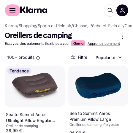
Acheter avec Klarna
Espace entreprises
Klarna
/
Shopping
/
Sports et Plein air
/
Chasse, Pêche et Plein air
/
Camp
Oreillers de camping
Essayez des paiements flexibles avec
Apprenez comment
100+ produits
Filtre
Popularité
Tendance
Sea to Summit Aeros
Sea to Summit Aeros
Premium Pillow Large
Ultralight Pillow Regular
Oreiller de camping, Polyester
Oreiller de camping
Beluga
28,99 €
36,99 €