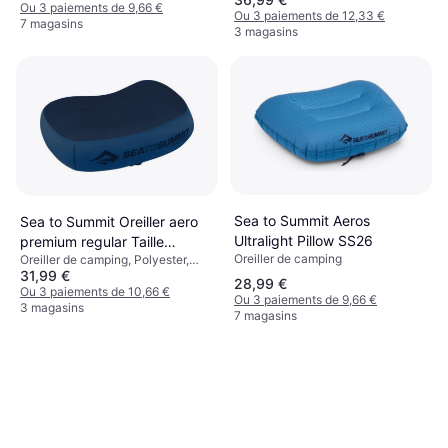
Ou 3 paiements de 9,66 €
Ou 3 paiements de 12,33 €
7 magasins
3 magasins
Sea to Summit Aeros
Sea to Summit Oreiller aero
Ultralight Pillow SS26
premium regular Taille
Oreiller de camping
Oreiller de camping, Polyester,
REGULAR Couleur LIME
31,99 €
Nylon
28,99 €
Ou 3 paiements de 10,66 €
Ou 3 paiements de 9,66 €
3 magasins
7 magasins