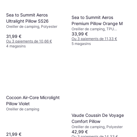
Sea to Summit Aeros
Sea to Summit Aeros
Ultralight Pillow SS26
Premium Pillow Orange M
Oreiller de camping, Polyester
Oreiller de camping, TPU
33,99 €
(Polyuréthane Thermoplastique),
31,99 €
Polyester
Ou 3 paiements de 11,33 €
Ou 3 paiements de 10,66 €
5 magasins
4 magasins
Cocoon Air-Core Microlight
Pillow Violet
Oreiller de camping
Vaude Coussin De Voyage
Comfort Pillow
Oreiller de camping, Polyester
42,99 €
21,99 €
Ou 3 paiements de 14,33 €