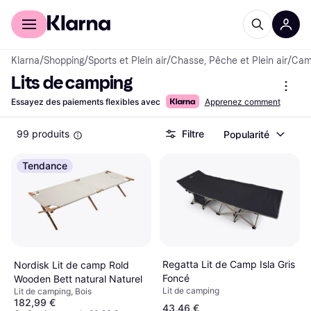
Acheter avec Klarna
Espace entreprises
Klarna
/
Shopping
/
Sports et Plein air
/
Chasse, Pêche et Plein air
/
Camp
Lits de camping
Essayez des paiements flexibles avec
Apprenez comment
99 produits
Filtre
Popularité
Tendance
Regatta Lit de Camp Isla Gris
Nordisk Lit de camp Rold
Foncé
Wooden Bett natural Naturel
Lit de camping
Lit de camping, Bois
182,99 €
43,46 €