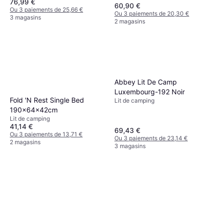
76,99 €
Polyester
60,90 €
Ou 3 paiements de 25,66 €
Ou 3 paiements de 20,30 €
3 magasins
2 magasins
Abbey Lit De Camp
Luxembourg-192 Noir
Fold 'N Rest Single Bed
Lit de camping
190x64x42cm
Lit de camping
41,14 €
69,43 €
Ou 3 paiements de 13,71 €
Ou 3 paiements de 23,14 €
2 magasins
3 magasins