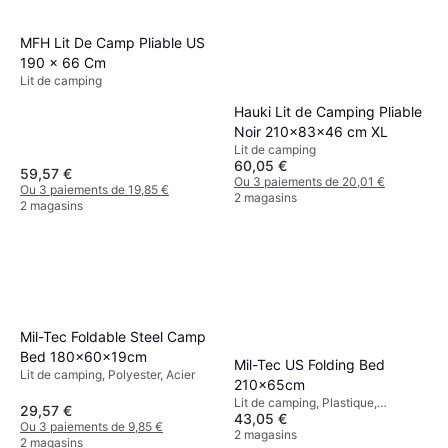
MFH Lit De Camp Pliable US
190 x 66 Cm
Lit de camping
Hauki Lit de Camping Pliable
Noir 210x83x46 cm XL
Lit de camping
60,05 €
59,57 €
Ou 3 paiements de 20,01 €
Ou 3 paiements de 19,85 €
2 magasins
2 magasins
Mil-Tec Foldable Steel Camp
Bed 180x60x19cm
Mil-Tec US Folding Bed
Lit de camping, Polyester, Acier
210x65cm
Lit de camping, Plastique,
29,57 €
43,05 €
Aluminium
Ou 3 paiements de 9,85 €
2 magasins
2 magasins