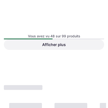
tectake Camping Cot
Lit de camping, Aluminium
Vous avez vu 48 sur 99 produits
Afficher plus
vidaXL Lit De Camping Pliant
Vert Foncé Métal
Lit de camping
69,22 €
79,10 €
Ou 3 paiements de 23,07 €
Ou 3 paiements de 26,36 €
2 magasins
1 magasin
1
2
3