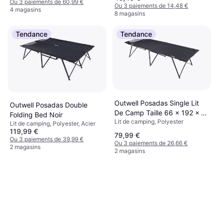
Ou 3 paiements de 60,99 €
Ou 3 paiements de 14,48 €
4 magasins
8 magasins
Tendance
Tendance
Outwell Posadas Single Lit
Outwell Posadas Double
De Camp Taille 66 x 192 x 45
Folding Bed Noir
Lit de camping, Polyester
cm
Lit de camping, Polyester, Acier
119,99 €
79,99 €
Ou 3 paiements de 39,99 €
Ou 3 paiements de 26,66 €
2 magasins
2 magasins