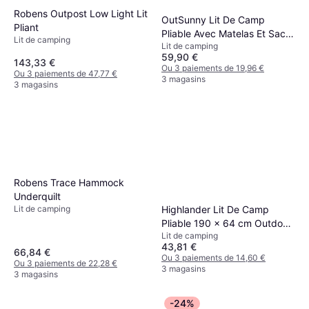
Robens Outpost Low Light Lit
OutSunny Lit De Camp
Pliant
Pliable Avec Matelas Et Sac
Lit de camping
Lit de camping
De Transport Gris 200L x 65l
59,90 €
x 42H cm
143,33 €
Ou 3 paiements de 19,96 €
Ou 3 paiements de 47,77 €
3 magasins
3 magasins
Robens Trace Hammock
Underquilt
Highlander Lit De Camp
Lit de camping
Pliable 190 x 64 cm Outdoor
Lit de camping
Olive
43,81 €
66,84 €
Ou 3 paiements de 14,60 €
Ou 3 paiements de 22,28 €
3 magasins
3 magasins
-24%