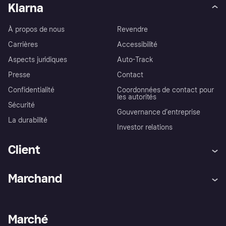
Klarna
À propos de nous
Revendre
Carrières
Accessibilité
Aspects juridiques
Auto-Track
Presse
Contact
Confidentialité
Coordonnées de contact pour
les autorités
Sécurité
Gouvernance d’entreprise
La durabilité
Investor relations
Client
Aide
Réclamations
Marchand
Login
Protection contre la fraude
Support Marchand
Portail développeurs
L'appli shopping de Klarna
Paramètres de confidentialité
Portail Marchand
Statut opérationnel
Marché
Explorez les magasins
Votre droit de rétractation