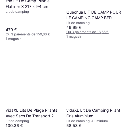
Fox Lit De Camp Pliable
Flatliner X 217 x 94 cm
Lit de camping
Quechua LIT DE CAMP POUR
LE CAMPING CAMP BED
Lit de camping
SECOND 65 CM 1
49,99 €
PERSONNE
479 €
Ou 3 paiements de 16,66 €
Ou 3 paiements de 159,66 €
1 magasin
1 magasin
vidaXL Lits De Plage Pliants
vidaXL Lit De Camping Pliant
Avec Sacs De Transport 2
Gris Aluminium
Lit de camping
Lit de camping, Aluminium
Pcs
130,36 €
58,53 €