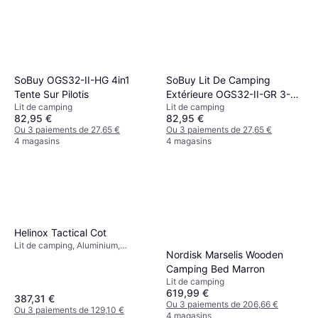
SoBuy OGS32-II-HG 4in1
SoBuy Lit De Camping
Tente Sur Pilotis
Extérieure OGS32-II-GR 3-
Lit de camping
Lit de camping
en-1
82,95 €
82,95 €
Ou 3 paiements de 27,65 €
Ou 3 paiements de 27,65 €
4 magasins
4 magasins
Helinox Tactical Cot
Lit de camping, Aluminium,
Nordisk Marselis Wooden
Polyester
Camping Bed Marron
Lit de camping
619,99 €
387,31 €
Ou 3 paiements de 206,66 €
Ou 3 paiements de 129,10 €
4 magasins