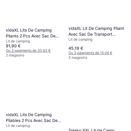
vidaXL Lit De Camping Pliant
vidaXL Lits De Camping
Avec Sac De Transport
Pliants 2 Pcs Avec Sac De
Lit de camping
Feuilles Tissu Oxford 600d
Lit de camping
Transport
91,90 €
45,19 €
Ou 3 paiements de 30,63 €
Ou 3 paiements de 15,06 €
2 magasins
3 magasins
vidaXL Lits De Camping
Pliables 2 Pcs Avec Sac De
Lit de camping
Transport
Tresko XXL Lit de Camp