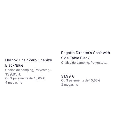
Regatta Director's Chair with
Side Table Black
Helinox Chair Zero OneSize
Chaise de camping, Polyester,
Black/Blue
Plastique, Bois, Acier
Chaise de camping, Polyester,
139,95 €
Nylon, Aluminium
31,99 €
Ou 3 paiements de 46,65 €
Ou 3 paiements de 10,66 €
4 magasins
3 magasins