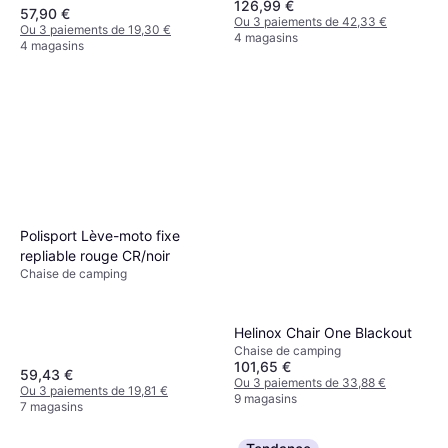
126,99 €
Aluminium
57,90 €
Ou 3 paiements de 42,33 €
Ou 3 paiements de 19,30 €
4 magasins
4 magasins
Polisport Lève-moto fixe
repliable rouge CR/noir
Chaise de camping
Helinox Chair One Blackout
Chaise de camping
101,65 €
59,43 €
Ou 3 paiements de 33,88 €
Ou 3 paiements de 19,81 €
9 magasins
7 magasins