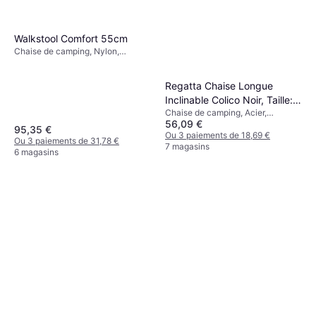
Walkstool Comfort 55cm
Chaise de camping, Nylon,
Aluminium
Regatta Chaise Longue
Inclinable Colico Noir, Taille:
Chaise de camping, Acier,
Taille Unique Réduction
56,09 €
Polyester
95,35 €
Ou 3 paiements de 18,69 €
Ou 3 paiements de 31,78 €
7 magasins
6 magasins