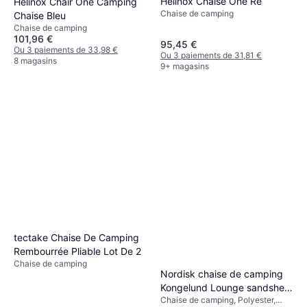
Helinox Chaise One Re
Helinox Chair One Camping
Chaise de camping
Chaise Bleu
Chaise de camping
101,96 €
95,45 €
Ou 3 paiements de 33,98 €
Ou 3 paiements de 31,81 €
8 magasins
9+ magasins
tectake Chaise De Camping
Rembourrée Pliable Lot De 2
Chaise de camping
Nordisk chaise de camping
Kongelund Lounge sandshell
Chaise de camping, Polyester,
Coquille de Sable