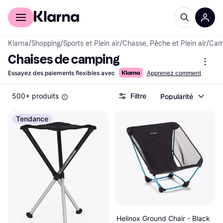
Acheter avec Klarna
Espace entreprises
Klarna
/
Shopping
/
Sports et Plein air
/
Chasse, Pêche et Plein air
/
Camp
Chaises de camping
Essayez des paiements flexibles avec
Apprenez comment
500+ produits
Filtre
Popularité
Tendance
Helinox Ground Chair - Black