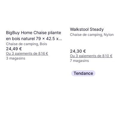
Walkstool Steady
BigBuy Home Chaise pliante
Chaise de camping, Nylon
en bois naturel 79 x 42.5 x
Chaise de camping, Bois
47.5 cms
24,49 €
24,30 €
Ou 3 paiements de 8,16 €
Ou 3 paiements de 8,10 €
3 magasins
7 magasins
Tendance