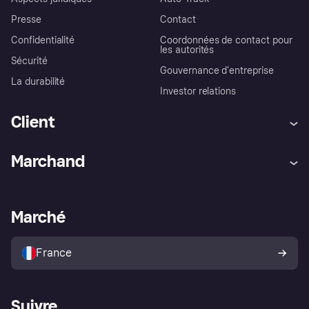
Presse
Contact
Confidentialité
Coordonnées de contact pour
les autorités
Sécurité
Gouvernance d’entreprise
La durabilité
Investor relations
Client
Aide
Réclamations
Marchand
Login
Protection contre la fraude
Support Marchand
Portail développeurs
L'appli shopping de Klarna
Paramètres de confidentialité
Portail Marchand
Statut opérationnel
Marché
Explorez les magasins
Votre droit de rétractation
Vendre avec Klarna
Plateformes et partenaires
Politique de protection de
l’acheteur Klarna
France
Suivre