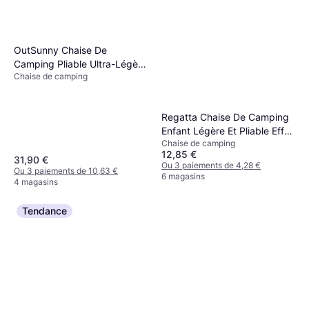
OutSunny Chaise De
Camping Pliable Ultra-Légère
Chaise de camping
Avec Sac Transport
Regatta Chaise De Camping
Enfant Légère Et Pliable Effet
Chaise de camping
Lapin Bleu
12,85 €
31,90 €
Ou 3 paiements de 4,28 €
Ou 3 paiements de 10,63 €
6 magasins
4 magasins
Tendance