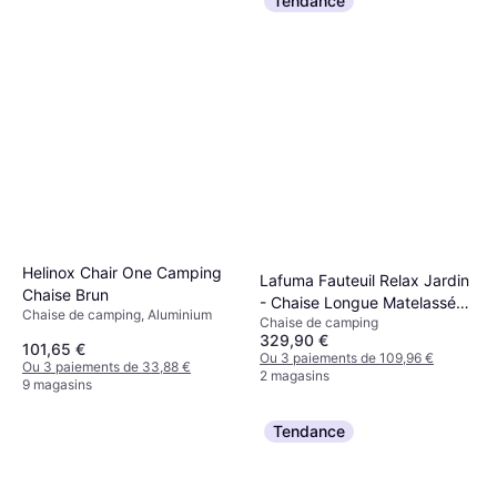
Tendance
Helinox Chair One Camping
Lafuma Fauteuil Relax Jardin
Chaise Brun
- Chaise Longue Matelassé
Chaise de camping, Aluminium
Chaise de camping
Zéro Gravité Rsx Clip
329,90 €
Aircomfort Noir Acier Mobilier
101,65 €
Ou 3 paiements de 109,96 €
Ou 3 paiements de 33,88 €
2 magasins
9 magasins
Tendance