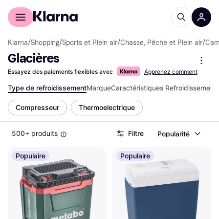
Acheter avec Klarna
Espace entreprises
Klarna
/
Shopping
/
Sports et Plein air
/
Chasse, Pêche et Plein air
/
Camp
Glacières
Essayez des paiements flexibles avec
Apprenez comment
Type de refroidissement
Marque
Caractéristiques Refroidissement
Compresseur
Thermoelectrique
500+ produits
Filtre
Popularité
Populaire
Populaire