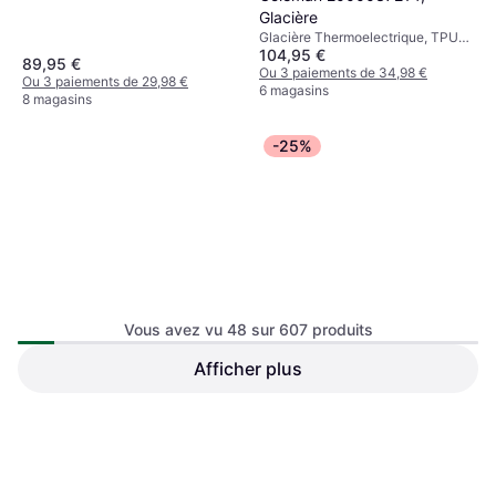
Polypropylène
Glacière
Glacière Thermoelectrique, TPU
104,95 €
(Polyuréthane Thermoplastique)
89,95 €
Ou 3 paiements de 34,98 €
Ou 3 paiements de 29,98 €
6 magasins
8 magasins
-25%
Ninja Glacière FrostVault 47
Vous avez vu 48 sur 607 produits
L, blanche FB151EUWH
Afficher plus
Campingaz Electric
Glacière, Plastique
Powerbox Plus 28L
Glacière, 12/230 V, Polypropylène
63,90 €
149,99 €
199,99 €
Ou 3 paiements de 21,30 €
Ou 3 paiements de 49,99 €
8 magasins
7 magasins
1
2
3
...
8
...
13