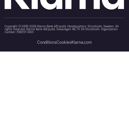
Copyright © 2005-2026 Klarna Bank AB (publ). Headquarters: Stockholm, Sweden. All
rights reserved. Klarna Bank AB (publ). Sveavägen 46, 111 34 Stockholm. Organization
number: 556737-0431
Conditions
Cookies
Klarna.com