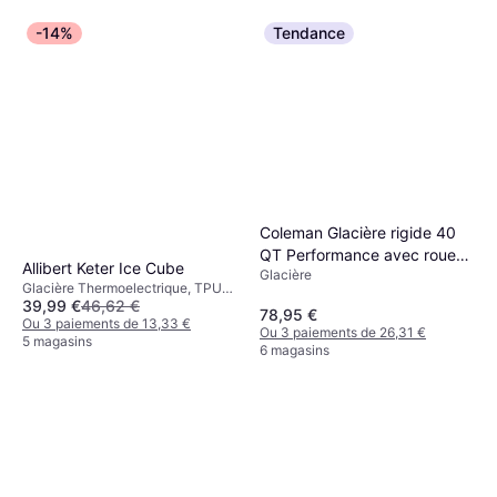
-14%
Tendance
Coleman Glacière rigide 40
QT Performance avec roues
Allibert Keter Ice Cube
Glacière
37,5 L
Glacière Thermoelectrique, TPU
39,99 €
46,62 €
(Polyuréthane Thermoplastique)
78,95 €
Ou 3 paiements de 13,33 €
Ou 3 paiements de 26,31 €
5 magasins
6 magasins