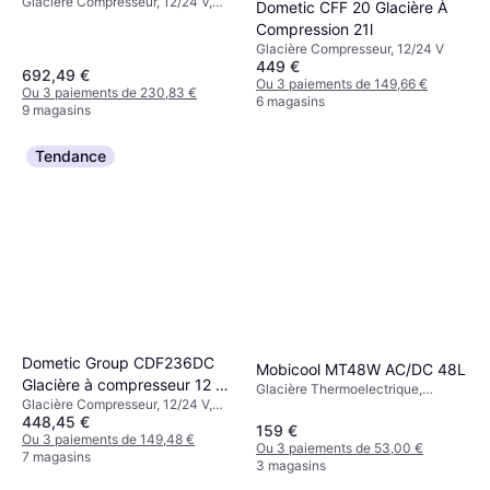
Glacière Compresseur, 12/24 V,
Dometic CFF 20 Glacière À
Avec prise USB intégrée
Compression 21l
Glacière Compresseur, 12/24 V
449 €
692,49 €
Ou 3 paiements de 149,66 €
Ou 3 paiements de 230,83 €
6 magasins
9 magasins
Tendance
Dometic Group CDF236DC
Mobicool MT48W AC/DC 48L
Glacière à compresseur 12 V,
Glacière Thermoelectrique,
Glacière Compresseur, 12/24 V,
24 V 31 l 10 à -15 C
12/230 V, À roulettes, Puissance
448,45 €
Puissance 40W
55W, Plastique
159 €
Ou 3 paiements de 149,48 €
Ou 3 paiements de 53,00 €
7 magasins
3 magasins