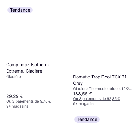
Tendance
Campingaz Isotherm
Extreme, Glacière
Glacière
Dometic TropiCool TCX 21 -
Grey
Glacière Thermoelectrique, 12/24
188,55 €
V, Puissance 64W
29,29 €
Ou 3 paiements de 62,85 €
Ou 3 paiements de 9,76 €
9+ magasins
9+ magasins
Tendance