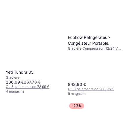
Ecoflow Réfrigérateur-
Congélateur Portable
Glacière Compresseur, 12/24 V,
GLACIER Classic
Avec prise USB intégrée,
Puissance 55W
Yeti Tundra 35
Glacière
236,99 €
267,73 €
842,90 €
Ou 3 paiements de 78,99 €
Ou 3 paiements de 280,96 €
4 magasins
9 magasins
-23%