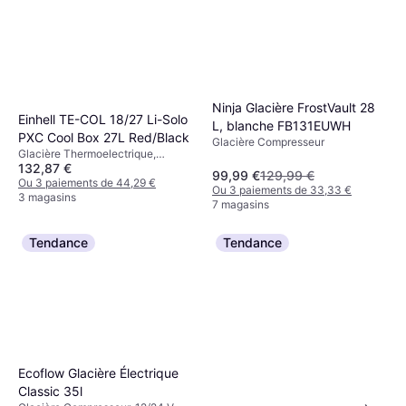
Ninja Glacière FrostVault 28
Einhell TE-COL 18/27 Li-Solo
L, blanche FB131EUWH
PXC Cool Box 27L Red/Black
Glacière Compresseur
Glacière Thermoelectrique,
132,87 €
12/230 V, Compartiment
99,99 €
129,99 €
congélateur, Plastique
Ou 3 paiements de 44,29 €
Ou 3 paiements de 33,33 €
3 magasins
7 magasins
Tendance
Tendance
Ecoflow Glacière Électrique
Classic 35l