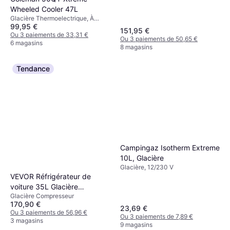
Wheeled Cooler 47L
Glacière Thermoelectrique, À
99,95 €
roulettes, Polyéthylène
151,95 €
Ou 3 paiements de 33,31 €
Ou 3 paiements de 50,65 €
6 magasins
8 magasins
Tendance
Campingaz Isotherm Extreme
10L, Glacière
Glacière, 12/230 V
VEVOR Réfrigérateur de
voiture 35L Glacière
Glacière Compresseur
électrique portable avec
170,90 €
écran LCD numérique Gris
23,69 €
Ou 3 paiements de 56,96 €
Ou 3 paiements de 7,89 €
3 magasins
9 magasins