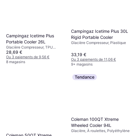
Campingaz Icetime Plus 30L
Campingaz Icetime Plus
Rigid Portable Cooler
Portable Cooler 26L
Glacière Compresseur, Plastique
Glacière Compresseur, TPU
28,69 €
(Polyuréthane Thermoplastique)
33,19 €
Ou 3 paiements de 9,56 €
Ou 3 paiements de 11,06 €
8 magasins
9+ magasins
Tendance
Coleman 100QT Xtreme
Wheeled Cooler 94L
Glacière, À roulettes, Polyéthylène
Coleman 50QT Xtreme