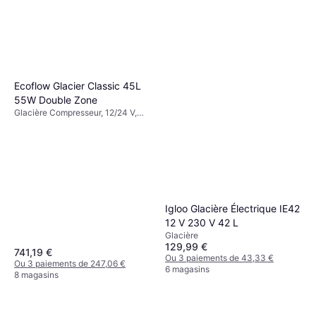
Ecoflow Glacier Classic 45L
55W Double Zone
Glacière Compresseur, 12/24 V,
Avec prise USB intégrée,
Puissance 55W
Igloo Glacière Électrique IE42
12 V 230 V 42 L
Glacière
129,99 €
741,19 €
Ou 3 paiements de 43,33 €
Ou 3 paiements de 247,06 €
6 magasins
8 magasins