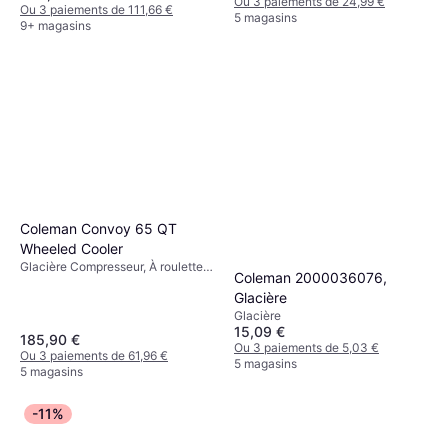
Plastique
Ou 3 paiements de 24,99 €
Ou 3 paiements de 111,66 €
5 magasins
9+ magasins
Coleman Convoy 65 QT
Wheeled Cooler
Glacière Compresseur, À roulettes,
Coleman 2000036076,
Acier, TPU (Polyuréthane
Glacière
Thermoplastique)
Glacière
15,09 €
185,90 €
Ou 3 paiements de 5,03 €
Ou 3 paiements de 61,96 €
5 magasins
5 magasins
-11%