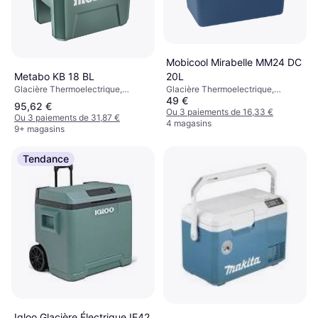
Mobicool Mirabelle MM24 DC
Metabo KB 18 BL
20L
Glacière Thermoelectrique,
Glacière Thermoelectrique,
49 €
Plastique
Plastique
95,62 €
Ou 3 paiements de 16,33 €
Ou 3 paiements de 31,87 €
4 magasins
9+ magasins
Tendance
Igloo Glacière Électrique IE42