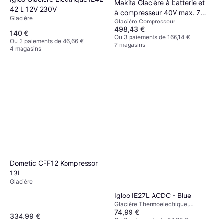
Makita Glacière à batterie et
42 L 12V 230V
à compresseur 40V max. 7
Glacière
Glacière Compresseur
litres (sans batterie, sans
498,43 €
chargeur)
140 €
Ou 3 paiements de 166,14 €
Ou 3 paiements de 46,66 €
7 magasins
4 magasins
Dometic CFF12 Kompressor
13L
Glacière
Igloo IE27L ACDC - Blue
Glacière Thermoelectrique,
74,99 €
12/230 V, Polypropylène,
334,99 €