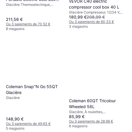
VEVOR C40 electric
Glacière Thermoelectrique,
33L Black/Gray
compressor cool box 40 L
Compresseur, 12/230 V, 12/24 V,
Glacière Compresseur, 12/24 V,
Puissance 55W, Plastique
180,99 €
208,99 €
Avec prise USB intégrée,
211,56 €
Puissance 60W
Ou 3 paiements de 60,33 €
Ou 3 paiements de 70,52 €
3 magasins
8 magasins
Coleman Snap''N Go 55QT
Glacière
Glacière
Coleman 60QT Tricolour
Wheeled 56L
Glacière, À roulettes,
85,99 €
Polypropylène
148,90 €
Ou 3 paiements de 28,66 €
Ou 3 paiements de 49,63 €
6 magasins
5 magasins