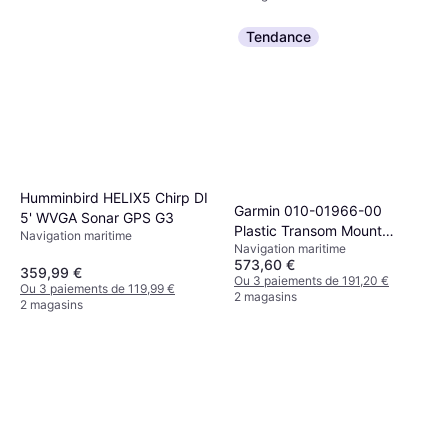
Tendance
Humminbird HELIX5 Chirp DI
Garmin 010-01966-00
5' WVGA Sonar GPS G3
Plastic Transom Mount
Navigation maritime
Navigation maritime
Transducer
573,60 €
359,99 €
Ou 3 paiements de 191,20 €
Ou 3 paiements de 119,99 €
2 magasins
2 magasins