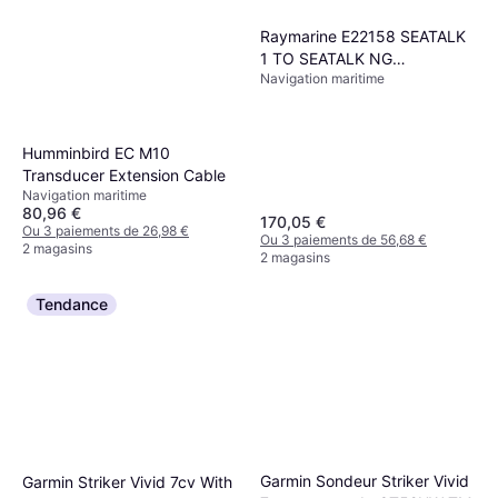
Raymarine E22158 SEATALK
1 TO SEATALK NG
Navigation maritime
CONVERTER KIT
Humminbird EC M10
Transducer Extension Cable
Navigation maritime
80,96 €
170,05 €
Ou 3 paiements de 26,98 €
Ou 3 paiements de 56,68 €
2 magasins
2 magasins
Tendance
Garmin Sondeur Striker Vivid
Garmin Striker Vivid 7cv With