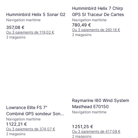
Humminbird Helix 7 Chirp
Humminbird Helix 5 Sonar G2
GPS SI Traceur De Cartes
Navigation maritime
Navigation maritime
780,49 €
357,08 €
Ou 3 paiements de 260,16 €
Ou 3 paiements de 119,02 €
2 magasins
2 magasins
Raymarine I60 Wind System
Masthead E70150
Lowrance Elite FS 7"
Navigation maritime
Combiné GPS sondeur Sonde
Navigation maritime
HDI
1 122,21 €
1 251,25 €
Ou 3 paiements de 374,07 €
Ou 3 paiements de 417,08 €
2 magasins
2 magasins