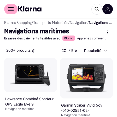
Acheter avec Klarna
Espace entreprises
Klarna
/
Shopping
/
Transports Motorisés
/
Navigation
/
Navigations maritimes
Navigations maritimes
Essayez des paiements flexibles avec
Apprenez comment
200+ produits
Filtre
Popularité
Lowrance Combiné Sondeur
GPS Eagle Eye 9
Garmin Striker Vivid 5cv
Navigation maritime
(010-02551-02)
Navigation maritime