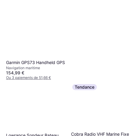
Garmin GPS73 Handheld GPS
Navigation maritime
154,99 €
Ou 3 paiements de 51,66 €
4 magasins
Tendance
Navicom Pack VHF portable
Cobra Radio VHF Marine Fixe
Lowrance Sondeur Bateau