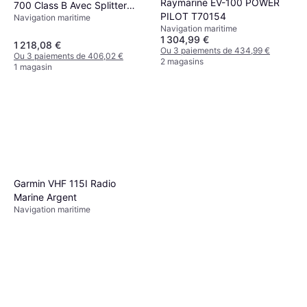
Raymarine EV-100 POWER
700 Class B Avec Splitter
PILOT T70154
Navigation maritime
D'antenne
Navigation maritime
1 304,99 €
1 218,08 €
Ou 3 paiements de 434,99 €
Ou 3 paiements de 406,02 €
2 magasins
1 magasin
Garmin VHF 115I Radio
Marine Argent
Navigation maritime