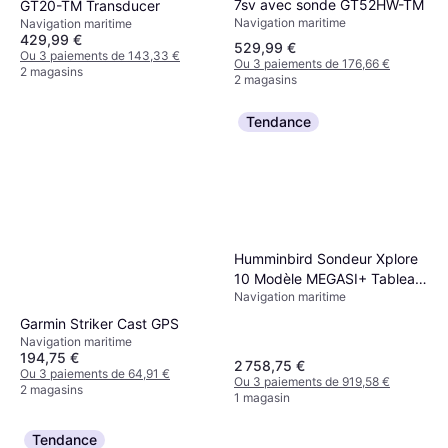
7sv avec sonde GT52HW-TM
GT20-TM Transducer
Navigation maritime
Navigation maritime
429,99 €
529,99 €
Ou 3 paiements de 143,33 €
Ou 3 paiements de 176,66 €
2 magasins
2 magasins
Tendance
Humminbird Sondeur Xplore
10 Modèle MEGASI+ Tableau
Navigation maritime
Arrière T°
Garmin Striker Cast GPS
Navigation maritime
194,75 €
2 758,75 €
Ou 3 paiements de 64,91 €
Ou 3 paiements de 919,58 €
2 magasins
1 magasin
Tendance