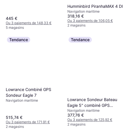
Humminbird PiranhaMAX 4 DI
Navigation maritime
318,16 €
445 €
Ou 3 paiements de 106,05 €
Ou 3 paiements de 148,33 €
2 magasins
5 magasins
Tendance
Tendance
Lowrance Combiné GPS
Sondeur Eagle 7
Lowrance Sondeur Bateau
Navigation maritime
Eagle 5" combiné GPS
Navigation maritime
sondeur avec sonde Splitshot
377,76 €
HD Noir
515,74 €
Ou 3 paiements de 125,92 €
Ou 3 paiements de 171,91 €
2 magasins
2 magasins