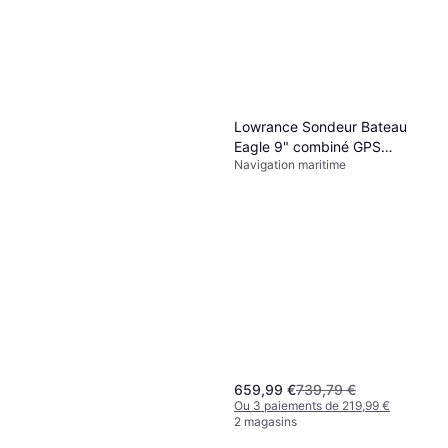
Lowrance Sondeur Bateau
Eagle 9" combiné GPS
Navigation maritime
sondeur avec sonde
Tripleshot HD Noir
659,99 €
739,79 €
Ou 3 paiements de 219,99 €
2 magasins