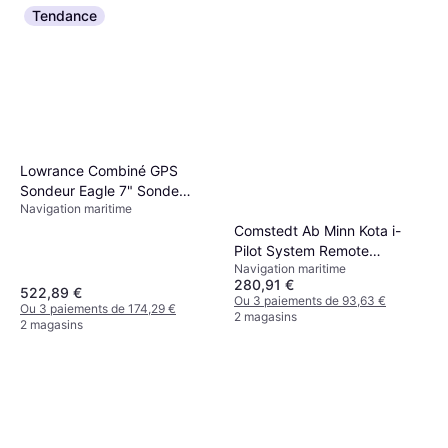
Tendance
Lowrance Combiné GPS
Sondeur Eagle 7" Sonde
Standard horizon VHF
Navigation maritime
SplitShot HD IPX7
portable HX210E Etanche
Comstedt Ab Minn Kota i-
Navigation maritime
Flottante 6W
Pilot System Remote
177,29 €
Navigation maritime
Access_BT
Ou 3 paiements de 59,09 €
280,91 €
522,89 €
3 magasins
Ou 3 paiements de 93,63 €
Ou 3 paiements de 174,29 €
2 magasins
2 magasins