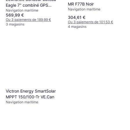
RT411 PACK Chargeur
MR F77B Noir
Eagle 7" combiné GPS
Navigation maritime
220Vcâble USB
Navigation maritime
Navigation maritime
sondeur avec sonde
139,37 €
569,99 €
Tripleshot HD Noir
304,61 €
Ou 3 paiements de 46,45 €
Ou 3 paiements de 189,99 €
Ou 3 paiements de 101,53 €
3 magasins
3 magasins
4 magasins
Victron Energy SmartSolar
MPPT 150/100-Tr VE.Can
Navigation maritime