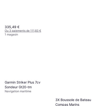
335,49 €
Ou 3 paiements de 111,83 €
1 magasin
Cobra MR HH600 FLT GPS
BT
Navigation maritime
269,99 €
Garmin Striker Plus 7cv
Ou 3 paiements de 89,99 €
Sondeur Gt20-tm
1 magasin
Navigation maritime
3X Boussole de Bateau
Compas Marins