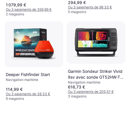
294,99 €
1 079,99 €
Ou 3 paiements de 98,33 €
Ou 3 paiements de 359,99 €
5 magasins
2 magasins
Garmin Sondeur Striker Vivid
Deeper Fishfinder Start
9sv avec sonde GT52HW-TM
Navigation maritime
Navigation maritime
Noir
616,73 €
114,99 €
Ou 3 paiements de 205,57 €
Ou 3 paiements de 38,33 €
3 magasins
6 magasins