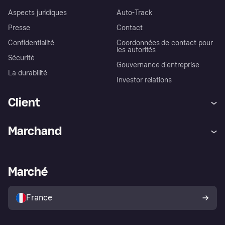
Aspects juridiques
Auto-Track
Presse
Contact
Confidentialité
Coordonnées de contact pour
les autorités
Sécurité
Gouvernance d’entreprise
La durabilité
Investor relations
Client
Aide
Réclamations
Marchand
Login
Protection contre la fraude
Support Marchand
Portail développeurs
L'appli shopping de Klarna
Paramètres de confidentialité
Portail Marchand
Statut opérationnel
Marché
Explorez les magasins
Votre droit de rétractation
Vendre avec Klarna
Plateformes et partenaires
Politique de protection de
l’acheteur Klarna
France