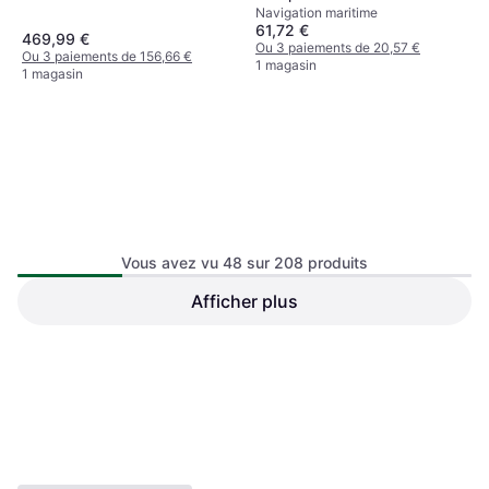
Navigation maritime
61,72 €
469,99 €
Ou 3 paiements de 20,57 €
Ou 3 paiements de 156,66 €
1 magasin
1 magasin
Vous avez vu 48 sur 208 produits
Humminbird Sondeur Xplore
Afficher plus
Humminbird Combiné Xplore
12 Version XD
10 Version XD
Navigation maritime
Navigation maritime
2 382,85 €
Ou 3 paiements de 794,28 €
3 034,20 €
1 magasin
1 magasin
1
2
3
...
5