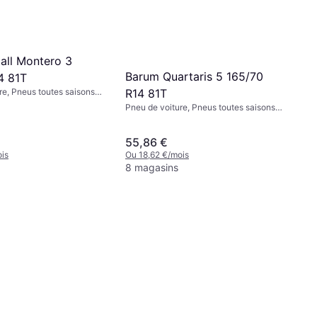
tall Montero 3
Barum Quartaris 5 165/70
4 81T
re, Pneus toutes saisons,
R14 81T
 Non, Profil 65 %, 70 %,
Pneu de voiture, Pneus toutes saisons,
esse T (190 km/h)
Non, Profil 70 %, Indice de Vitesse T
(190 km/h)
55,86 €
is
Ou 18,62 €/mois
8 magasins