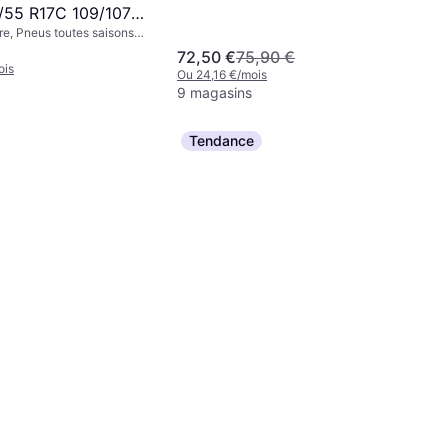
/55 R17C 109/107H
re, Pneus toutes saisons,
Non, Voiture de Tourisme,
72,50 €
75,90 €
aire Léger, Profil 65 %, 90
ois
Ou 24,16 €/mois
, 60 %, 70 %, 55 %, Indice
9 magasins
(150 km/h), S (180 km/h), R
 (300 km/h), H (210 km/h),
Tendance