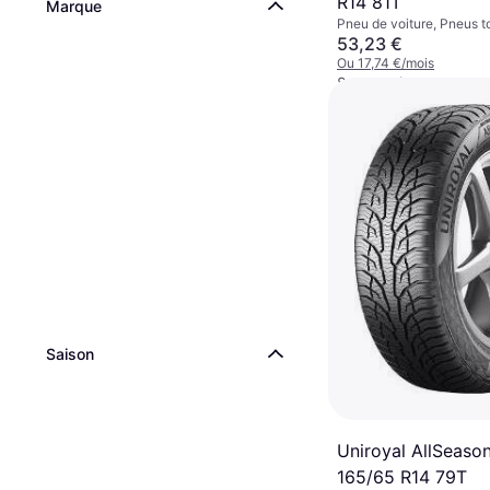
R14 81T
Marque
Pneu de voiture, Pneus t
Non, Voiture de Tourisme,
53,23 €
Indice de Vitesse T (190
Ou 17,74 €/mois
8 magasins
Saison
Uniroyal AllSeaso
165/65 R14 79T