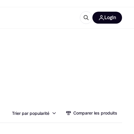
Login
Plus d'informations
de bureau
e
Qu'est-ce que Klarna?
catégories
Comparer les produits
Trier par popularité