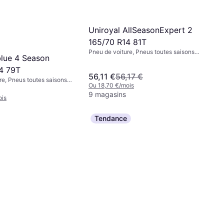
Uniroyal AllSeasonExpert 2
165/70 R14 81T
Pneu de voiture, Pneus toutes saisons,
lue 4 Season
Non, Profil 70 %, Indice de Vitesse T
(190 km/h)
4 79T
56,11 €
56,17 €
re, Pneus toutes saisons,
Ou 18,70 €/mois
Utilitaire Léger, Voiture de
9 magasins
il 65 %, Indice de Vitesse
ois
Tendance