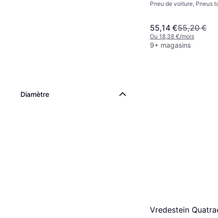
Pneu de voiture, Pneus t
Non, Profil 65 %, Indice 
(190 km/h)
55,14 €
55,20 €
Ou 18,38 €/mois
9+ magasins
Diamètre
Vredestein Quatra