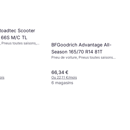
Roadtec Scooter
 66S M/C TL
 Pneus toutes saisons,
BFGoodrich Advantage All-
on, Profil 70 %, Indice de
Season 165/70 R14 81T
0 km/h)
Pneu de voiture, Pneus toutes saisons,
Non, Voiture de Tourisme, Profil 65 %,
70 %, Indice de Vitesse T (190 km/h), H
(210 km/h)
66,34 €
ois
Ou 22,11 €/mois
6 magasins