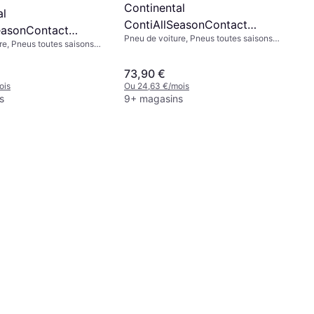
Continental
al
ContiAllSeasonContact
easonContact
Pneu de voiture, Pneus toutes saisons,
165/70 R14 81T
re, Pneus toutes saisons,
4 85T XL
Non, Véhicule Utilitaire Léger, Profil 70
Utilitaire Léger, Profil 70
%, Indice de Vitesse T (190 km/h)
Vitesse T (190 km/h)
73,90 €
ois
Ou 24,63 €/mois
s
9+ magasins