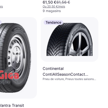
61,50 €
61,56 €
il 70 %, Indice de Vitesse
is
Ou 20,50 €/mois
9 magasins
Tendance
Continental
ContiAllSeasonContact
Pneu de voiture, Pneus toutes saisons,
165/65 R14 79T
Non, Profil 65 %, Indice de Vitesse T
(190 km/h)
antra Transit