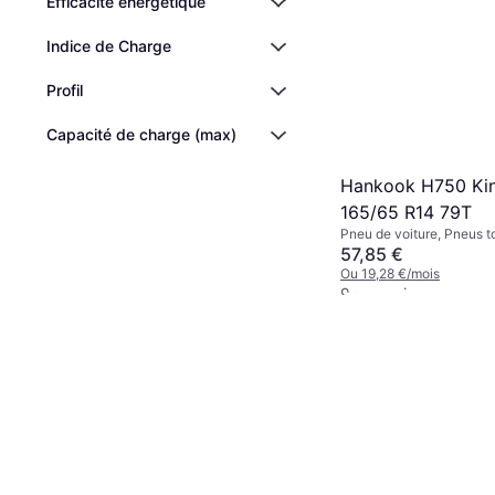
Efficacité énergétique
Indice de Charge
Profil
Capacité de charge (max)
Hankook H750 Kin
165/65 R14 79T
Pneu de voiture, Pneus t
Non, Voiture de Tourisme,
57,85 €
Indice de Vitesse T (190
Ou 19,28 €/mois
9 magasins