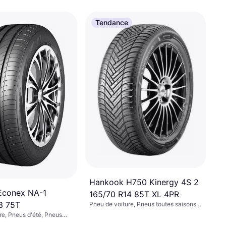
Tendance
Hankook H750 Kinergy 4S 2
Econex NA-1
165/70 R14 85T XL 4PR
3 75T
Pneu de voiture, Pneus toutes saisons,
Non, Voiture de Tourisme, Profil 70 %,
re, Pneus d'été, Pneus
Indice de Vitesse T (190 km/h)
, Non, Voiture de