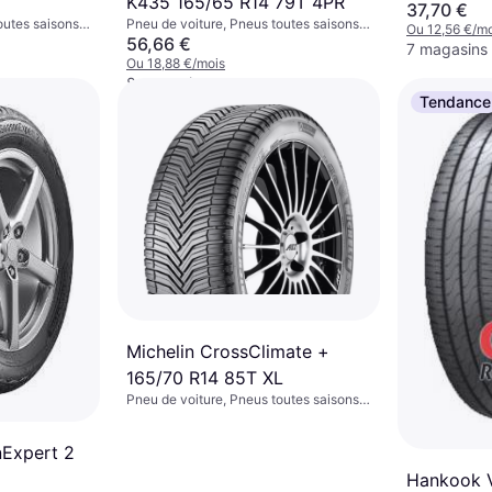
K435 165/65 R14 79T 4PR
37,70 €
Tourisme, Prof
Pneu de voiture, Pneus toutes saisons,
outes saisons,
T (190 km/h)
Ou 12,56 €/mo
Pneus d'hiver, Pneus d'été, Non, Voiture
56,66 €
 Profil 70 %,
7 magasins
de Tourisme, Profil 65 %, Indice de
 km/h)
Ou 18,88 €/mois
Vitesse T (190 km/h), W (270 km/h)
8 magasins
Tendance
Michelin CrossClimate +
165/70 R14 85T XL
Pneu de voiture, Pneus toutes saisons,
Non, Voiture de Tourisme, Profil 70 %,
Indice de Vitesse T (190 km/h)
nExpert 2
Hankook V