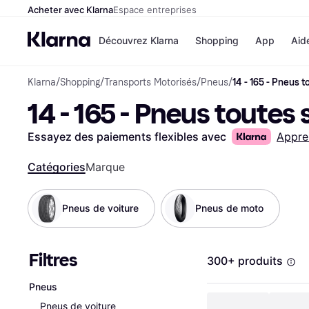
Acheter avec Klarna
Espace entreprises
Découvrez Klarna
Shopping
App
Aid
Klarna
/
Shopping
/
Transports Motorisés
/
Pneus
/
14 - 165 - Pneus 
Options de paiement
Magasins
14 - 165 - Pneus toutes
Toutes les options de 
Cdiscoun
Payer maintenant
Airbnb
Paiement en 3 fois
Booking.
Essayez des paiements flexibles avec
Appre
Paiement à 30 jours
Temu
Klarna sur Apple Pay
JD Sports
Catégories
Marque
Pneus de voiture
Pneus de moto
Voir tous les
Filtres
300+ produits
Pneus
Pneus de voiture