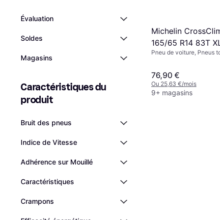
Évaluation
Michelin CrossCli
Soldes
165/65 R14 83T X
Pneu de voiture, Pneus t
Magasins
Non, Voiture de Tourisme,
Indice de Vitesse T (190
76,90 €
Ou 25,63 €/mois
Caractéristiques du 
9+ magasins
produit
Bruit des pneus
Indice de Vitesse
Adhérence sur Mouillé
Caractéristiques
Crampons