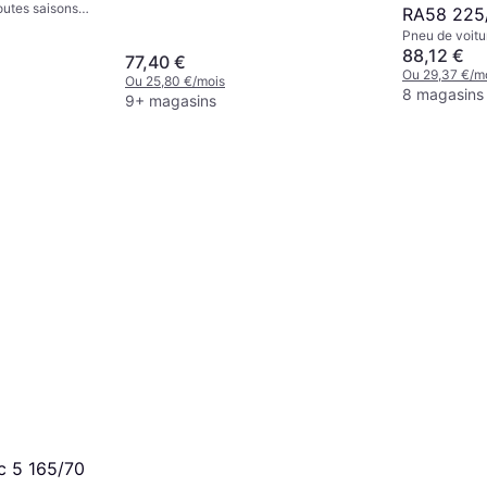
outes saisons,
RA58 225
de Vitesse T
Pneu de voitu
8PR
Pneus d'été, 
88,12 €
77,40 €
Véhicule Utilit
Ou 29,37 €/m
Ou 25,80 €/mois
%, 80 %, 75 %
8 magasins
9+ magasins
de Vitesse P 
(170 km/h), Y
T (190 km/h)
c 5 165/70