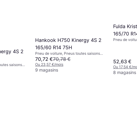
Fulda Kris
165/70 R1
Hankook H750 Kinergy 4S 2
Pneu de voitu
Pneus d'hiver,
165/60 R14 75H
Indice de Vit
ergy 4S 2
Pneu de voiture, Pneus toutes saisons,
Non, Voiture de Tourisme, Profil 60 %,
70,72 €
70,78 €
52,63 €
Indice de Vitesse H (210 km/h)
Ou 23,57 €/mois
outes saisons,
Ou 17,54 €/mo
 Profil 65 %,
9 magasins
8 magasins
 km/h)