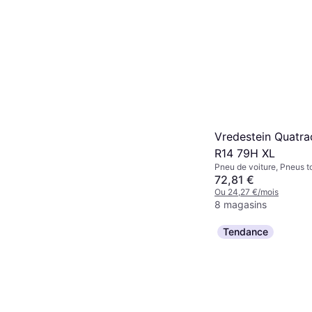
Vredestein Quatra
R14 79H XL
Pneu de voiture, Pneus t
Non, Profil 60 %, Indice 
72,81 €
(210 km/h)
Ou 24,27 €/mois
8 magasins
Tendance