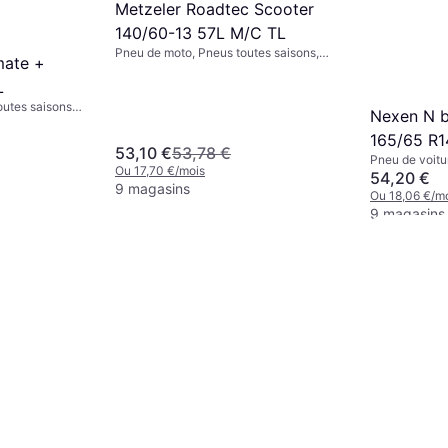
Metzeler Roadtec Scooter
140/60-13 57L M/C TL
Pneu de moto, Pneus toutes saisons,
mate +
Pneus d'été, Non, Profil 60 %, 90 %
L
outes saisons,
Nexen N b
 Profil 65 %,
165/65 R1
 km/h)
53,10 €
53,78 €
Pneu de voitu
Ou 17,70 €/mois
Non, Véhicule 
54,20 €
9 magasins
Tourisme, Prof
Ou 18,06 €/m
T (190 km/h)
9 magasins