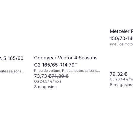
Metzeler 
150/70-14
Pneu de moto,
Pneus d'été, N
Vitesse S (18
Goodyear Vector 4 Seasons
c 5 165/60
G2 165/65 R14 79T
Pneu de voiture, Pneus toutes saisons,
outes saisons,
79,32 €
Non, Voiture de Tourisme, Profil 65 %,
73,73 €
74,39 €
de Vitesse H
Ou 26,44 €/m
Indice de Vitesse T (190 km/h)
Ou 24,57 €/mois
8 magasins
8 magasins