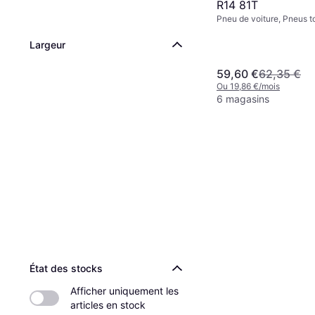
R14 81T
Pneu de voiture, Pneus t
Non, Véhicule Utilitaire L
%, Indice de Vitesse T (
Largeur
59,60 €
62,35 €
Ou 19,86 €/mois
6 magasins
État des stocks
Afficher uniquement les 
articles en stock