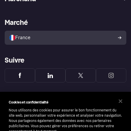
Login
Protection contre la fraude
Support Marchand
Portail développeurs
L'appli shopping de Klarna
Paramètres de confidentialité
Portail Marchand
Statut opérationnel
Marché
Explorez les magasins
Votre droit de rétractation
Vendre avec Klarna
Plateformes et partenaires
Politique de protection de
l’acheteur Klarna
France
Suivre
Cookies et confidentialité
Nous utilisons des cookies pour assurer le bon fonctionnement du
site web, personnaliser votre expérience et analyser votre navigation.
Nous partageons également des données avec nos partenaires
publicitaires. Vous pouvez gérer vos préférences ou retirer votre