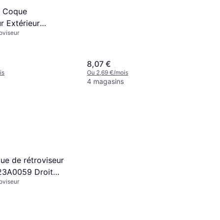
l Coque
r Extérieur
oviseur
8,07 €
is
Ou 2,69 €/mois
4 magasins
ue de rétroviseur
 23A0059 Droit
oviseur
he D'apprêt