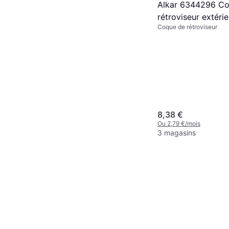
Alkar 6344296 C
rétroviseur extéri
Coque de rétroviseur
III Cactus
8,38 €
Ou 2,79 €/mois
3 magasins