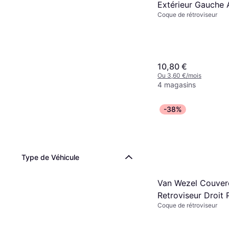
Extérieur Gauche 
Coque de rétroviseur
Couche D'apprêt 
10,80 €
Ou 3,60 €/mois
4 magasins
-38%
Type de Véhicule
Van Wezel Couver
Retroviseur Droit 
Coque de rétroviseur
A1 De 2010 A 201