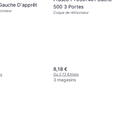
 Gauche D'apprêt
500 3 Portes
oviseur
Coque de rétroviseur
8,18 €
is
Ou 2,72 €/mois
3 magasins