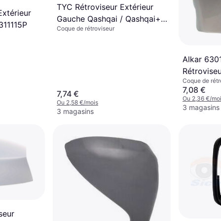
TYC Rétroviseur Extérieur
Extérieur
Gauche Qashqai / Qashqai+2
311115P
Coque de rétroviseur
I
Alkar 630
Rétrovise
Coque de rétr
207 3/5 P
7,08 €
7,74 €
CC
Ou 2,36 €/mo
Ou 2,58 €/mois
3 magasins
3 magasins
seur