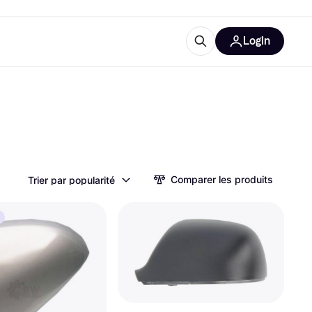
Login
lus d'informations
de bureau
u'est-ce que Klarna?
Comparer les produits
Trier par popularité
catégories