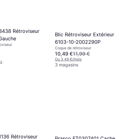
3438 Rétroviseur
Blic Rétroviseur Extérieur
 Gauche
6103-10-2002290P
oviseur
Coque de rétroviseur
10,49 €
11,99 €
Ou 3,49 €/mois
is
3 magasins
1136 Rétroviseur
Prasco FT0307401 Cache