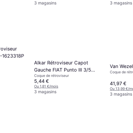
3 magasins
3 magasins
roviseur
4-1623318P
Alkar Rétroviseur Capot
Van Wezel
Gauche FIAT Punto III 3/5
Coque de rétr
Coque de rétroviseur
Portes 500 C
5,44 €
41,97 €
Ou 1,81 €/mois
Ou 13,99 €/m
3 magasins
3 magasins