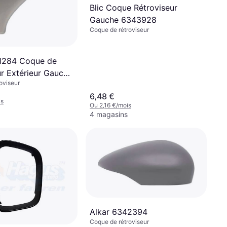
Blic Coque Rétroviseur
Gauche 6343928
Coque de rétroviseur
1284 Coque de
ur Extérieur Gauche
oviseur
ortes 207 SW 207
6,48 €
is
Ou 2,16 €/mois
4 magasins
Alkar 6342394
Coque de rétroviseur