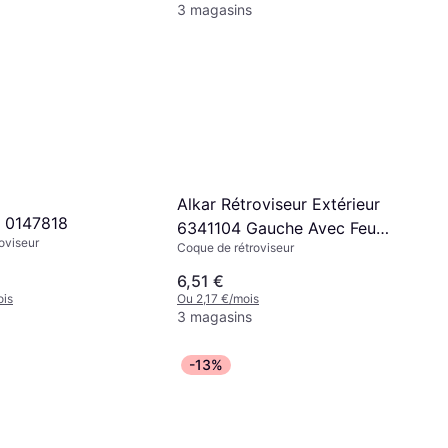
3 magasins
Alkar Rétroviseur Extérieur
 0147818
6341104 Gauche Avec Feu
oviseur
Coque de rétroviseur
De Clignotant Volkswagen
Touran I
6,51 €
ois
Ou 2,17 €/mois
3 magasins
-13%