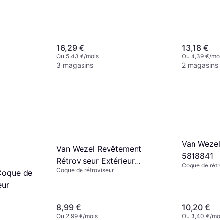
16,29 €
13,18 €
Ou 5,43 €/mois
Ou 4,39 €/mo
3 magasins
2 magasins
Van Wezel
Van Wezel Revêtement
5818841
Rétroviseur Extérieur
Coque de rétr
Coque de rétroviseur
3742842
Coque de
eur
8,99 €
10,20 €
Ou 2,99 €/mois
Ou 3,40 €/mo