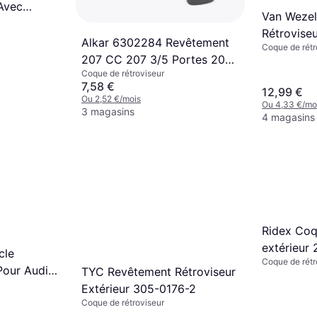
Avec
Van Weze
1869843
Rétroviseu
Alkar 6302284 Revêtement
Coque de rétr
5896846
207 CC 207 3/5 Portes 207
Coque de rétroviseur
SW
7,58 €
12,99 €
Ou 2,52 €/mois
Ou 4,33 €/mo
3 magasins
4 magasins
Ridex Coq
extérieur
cle
Coque de rétr
Avec Couc
Pour Audi
TYC Revêtement Rétroviseur
4
Extérieur 305-0176-2
Coque de rétroviseur