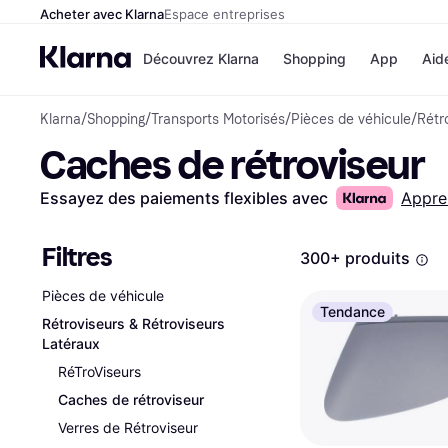
Acheter avec Klarna
Espace entreprises
Découvrez Klarna
Shopping
App
Aid
Klarna
/
Shopping
/
Transports Motorisés
/
Pièces de véhicule
/
Rétr
Options de paiem
Magasins
Caches de rétroviseur
Toutes les options d
Cdiscoun
paiement
Airbnb
Payer maintenant
Booking.
Essayez des paiements flexibles avec
Appre
Paiement en 3 fois
Temu
Paiement à 30 jours
JD Sport
Klarna sur Apple Pa
Filtres
300+ produits
Pièces de véhicule
Voir tous les
Tendance
Rétroviseurs & Rétroviseurs
Latéraux
RéTroViseurs
Caches de rétroviseur
Verres de Rétroviseur