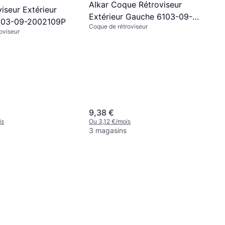
Alkar Coque Rétroviseur
viseur Extérieur
Extérieur Gauche 6103-09-
103-09-2002109P
Coque de rétroviseur
2002121P
oviseur
9,38 €
is
Ou 3,12 €/mois
3 magasins