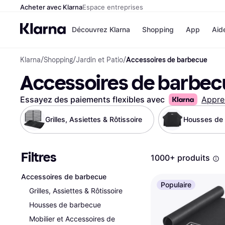
Acheter avec Klarna
Espace entreprises
Découvrez Klarna
Shopping
App
Aid
Klarna
/
Shopping
/
Jardin et Patio
/
Accessoires de barbecue
Options de paiem
Magasins
Accessoires de barbec
Toutes les options d
Cdiscoun
paiement
Airbnb
Payer maintenant
Booking.
Essayez des paiements flexibles avec
Appre
Paiement en 3 fois
Temu
Paiement à 30 jours
JD Sport
Grilles, Assiettes & Rôtissoire
Housses de
Klarna sur Apple Pa
Filtres
Voir tous les
1000+ produits
Accessoires de barbecue
Populaire
Grilles, Assiettes & Rôtissoire
Housses de barbecue
Mobilier et Accessoires de