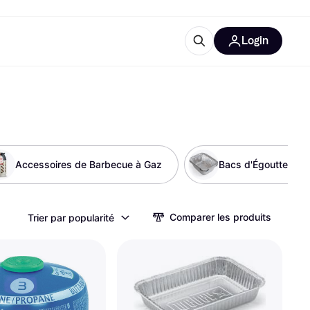
Login
lus d'informations
de bureau
u'est-ce que Klarna?
Accessoires de Barbecue à Gaz
Bacs d'Égouttemen
catégories
Comparer les produits
Trier par popularité