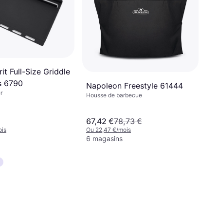
it Full-Size Griddle
s 6790
Napoleon Freestyle 61444
r
Housse de barbecue
67,42 €
78,73 €
ois
Ou 22,47 €/mois
6 magasins