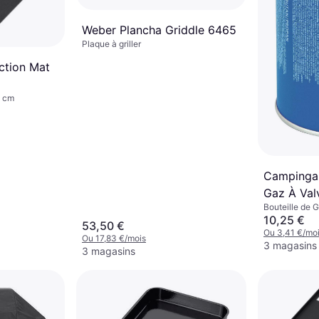
Weber Plancha Griddle 6465
Plaque à griller
ction Mat
0 cm
Campinga
Gaz À Val
Bouteille de 
167300 Ble
10,25 €
53,50 €
Ou 3,41 €/mo
Ou 17,83 €/mois
3 magasins
3 magasins