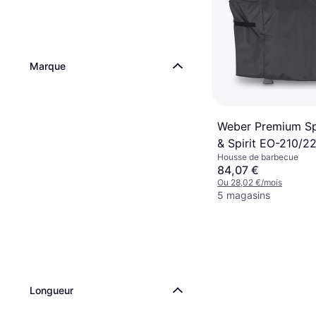
Marque
Weber Premium Spi
& Spirit EO-210/22
Housse de barbecue
300 - Blanc
84,07 €
Ou 28,02 €/mois
5 magasins
Longueur