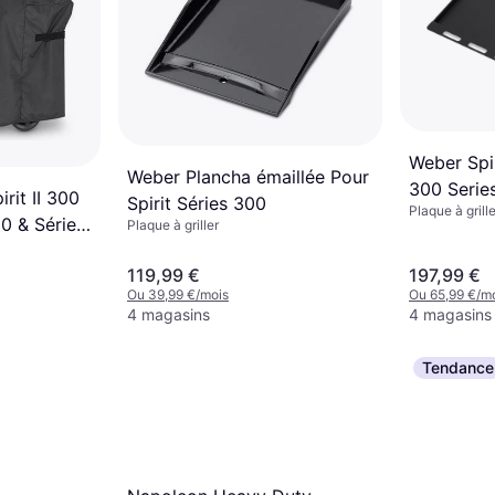
Weber Spir
Weber Plancha émaillée Pour
300 Serie
rit II 300
Spirit Séries 300
Plaque à grille
0 & Séries
Plaque à griller
119,99 €
197,99 €
Ou 39,99 €/mois
Ou 65,99 €/m
4 magasins
4 magasins
Tendance