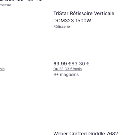
rbecue
TriStar Rôtissoire Verticale
DOM323 1500W
Rôtisserie
69,99 €
83,30 €
ois
Ou 23,33 €/mois
9+ magasins
Weber Crafted Griddle 7682