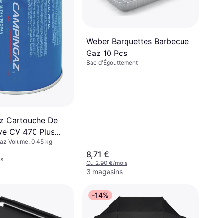
Weber Barquettes Barbecue
Gaz 10 Pcs
Bac d'Égouttement
z Cartouche De
ve CV 470 Plus
Gaz Volume: 0.45 kg
u Bouteille Pleine
8,71 €
is
Ou 2,90 €/mois
3 magasins
-14%