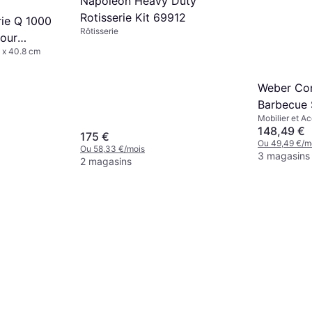
Napoleon Heavy Duty
Rotisserie Kit 69912
ie Q 1000
Rôtisserie
Pour
m x 40.8 cm
Weber Co
Barbecue 
Mobilier et A
148,49 €
175 €
Ou 49,49 €/m
Ou 58,33 €/mois
3 magasins
2 magasins