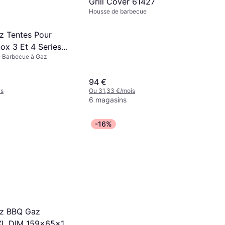
Grill Cover 61427
Housse de barbecue
 Tentes Pour
nox 3 Et 4 Series
e Barbecue à Gaz
94 €
is
Ou 31,33 €/mois
6 magasins
-16%
z BBQ Gaz
XL DIM 159x65x118