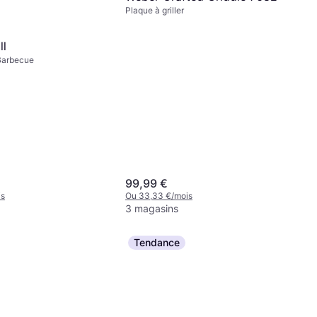
Plaque à griller
ll
Barbecue
99,99 €
is
Ou 33,33 €/mois
3 magasins
Tendance