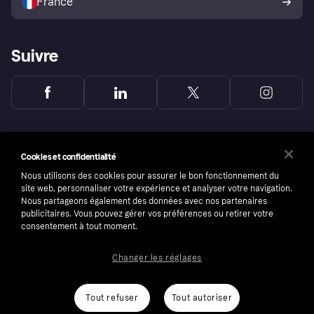
France
Suivre
Cookies et confidentialité
Nous utilisons des cookies pour assurer le bon fonctionnement du
site web, personnaliser votre expérience et analyser votre navigation.
Nous partageons également des données avec nos partenaires
publicitaires. Vous pouvez gérer vos préférences ou retirer votre
consentement à tout moment.
Changer les réglages
Copyright © 2005-2026 Klarna Bank AB (publ). Headquarters: Stockholm, Sweden. All
rights reserved. Klarna Bank AB (publ). Sveavägen 46, 111 34 Stockholm. Organization
number: 556737-0431
Tout refuser
Tout autoriser
Conditions
Cookies
Klarna.com