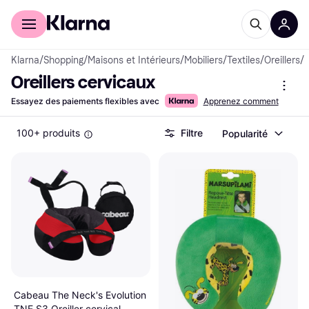
Acheter avec Klarna
Espace entreprises
Klarna
/
Shopping
/
Maisons et Intérieurs
/
Mobiliers
/
Textiles
/
Oreillers
/
O
Oreillers cervicaux
Essayez des paiements flexibles avec
Apprenez comment
100+ produits
Filtre
Popularité
Cabeau The Neck's Evolution
TNE S3 Oreiller cervical