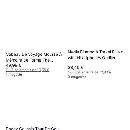
Nedis Bluetooth Travel Pillow
Cabeau De Voyage Mousse À
with Headphones Oreiller
Mémoire De Forme The
cervical Noir, Gris
49,99 €
Neck's Evolution TNE S3
38,49 €
Ou 3 paiements de 16,66 €
Oreiller cervical Gris, Noir,
Ou 3 paiements de 12,83 €
1 magasin
3 magasins
Vert, Multicolore
Dooky Coussin Tour De Cou