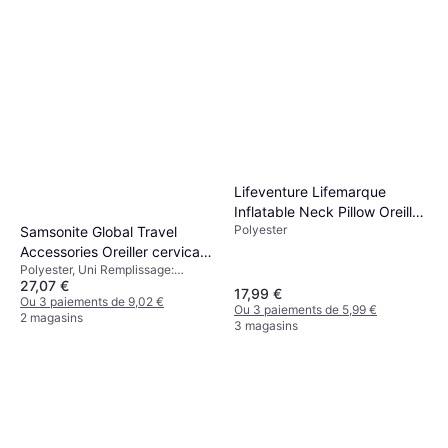
Lifeventure Lifemarque
Inflatable Neck Pillow Oreiller
Polyester
Samsonite Global Travel
cervical Gris
Accessories Oreiller cervical
Polyester, Uni Remplissage:
Bleu (76.2x76.2cm)
27,07 €
Mousse à mémoire
17,99 €
Ou 3 paiements de 9,02 €
Ou 3 paiements de 5,99 €
2 magasins
3 magasins