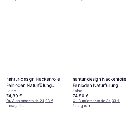
nahtur-design Nackenrolle
nahtur-design Nackenrolle
Feinloden Naturfüllung
Feinloden Naturfüllung
Laine
Laine
Oreiller cervical Marron,
Oreiller cervical Naturel
74,80 €
74,80 €
Naturel
Ou 3 paiements de 24,93 €
Ou 3 paiements de 24,93 €
1 magasin
1 magasin