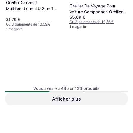
Oreiller Cervical
Oreiller De Voyage Pour
Multifonctionnel U 2 en 1
Voiture Compagnon Oreiller
Oreiller cervical Rose
55,69 €
cervical Multicolore
31,79 €
Ou 3 paiements de 18,56 €
Ou 3 paiements de 10,59 €
1 magasin
1 magasin
Vous avez vu 48 sur 133 produits
Afficher plus
De Voyage Mousse Mémoire
Appuie-Tête Double Usage
2025 Rose Oreiller cervical
Voiture Noir Oreiller cervical
Rose
87,48 €
Noir, Rouge
47,44 €
Ou 3 paiements de 29,16 €
Ou 3 paiements de 15,81 €
1 magasin
1 magasin
1
2
3