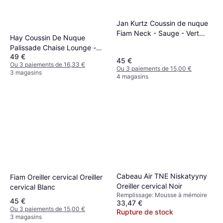
Jan Kurtz Coussin de nuque
Fiam Neck - Sauge - Vert
Hay Coussin De Nuque
Oreiller cervical Vert
Palissade Chaise Lounge -
49 €
Cream White Oreiller cervical
45 €
Ou 3 paiements de 16,33 €
Beige, Blanc
Ou 3 paiements de 15,00 €
3 magasins
4 magasins
Cabeau Air TNE Niskatyyny
Fiam Oreiller cervical Oreiller
Oreiller cervical Noir
cervical Blanc
Remplissage: Mousse à mémoire
45 €
33,47 €
Ou 3 paiements de 15,00 €
Rupture de stock
3 magasins