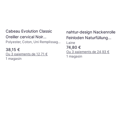
Cabeau Evolution Classic
nahtur-design Nackenrolle
Oreiller cervical Noir
Feinloden Naturfüllung
Polyester, Coton, Uni Remplissage:
(25.4x24.1cm)
Laine
Oreiller cervical Beige,
Mousse à mémoire
74,80 €
Naturel
38,15 €
Ou 3 paiements de 24,93 €
Ou 3 paiements de 12,71 €
1 magasin
1 magasin