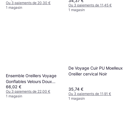
34,37 €
Ou 3 paiements de 20,30 €
Ou 3 paiements de 11,45 €
1 magasin
1 magasin
De Voyage Cuir PU Moelleux
Oreiller cervical Noir
Ensemble Oreillers Voyage
Gonflables Velours Doux
66,02 €
Nuque Oreiller cervical Bleu
35,74 €
Ou 3 paiements de 22,00 €
Ou 3 paiements de 11,91 €
1 magasin
1 magasin