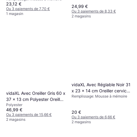
23,12 €
24,99 €
Ou 3 paiements de 7,70 €
Ou 3 paiements de 8,33 €
1 magasin
2 magasins
vidaXL Avec Réglable Noir 31
x 23 x 14 cm Oreiller cervical
vidaXL Avec Oreiller Gris 60 x
Remplissage: Mousse à mémoire
Noir
37 x 13 cm Polyester Oreiller
Polyester
cervical Gris
46,99 €
20 €
Ou 3 paiements de 15,66 €
Ou 3 paiements de 6,66 €
2 magasins
2 magasins