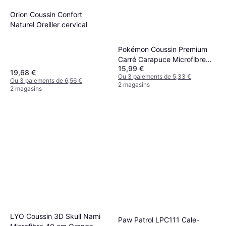
Orion Coussin Confort
Naturel Oreiller cervical
Pokémon Coussin Premium
Carré Carapuce Microfibre
15,99 €
40 cm Bleu Oreiller cervical
19,68 €
Ou 3 paiements de 5,33 €
Bleu
Ou 3 paiements de 6,56 €
2 magasins
2 magasins
LYO Coussin 3D Skull Nami
Paw Patrol LPC111 Cale-