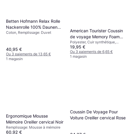
Betten Hofmann Relax Rolle
Nackenrolle 100% Daunen
American Tourister Coussin
Coton, Remplissage: Duvet
Oreiller cervical (40x)
de voyage Memory Foam
Polyester, Cuir synthétique,
Oreiller cervical Bleu
19,95 €
Microfibre
40,95 €
Ou 3 paiements de 6,65 €
Ou 3 paiements de 13,65 €
1 magasin
1 magasin
Coussin De Voyage Pour
Ergonomique Mousse
Voiture Oreiller cervical Rose
Mémoire Oreiller cervical Noir
Remplissage: Mousse à mémoire
60,92 €