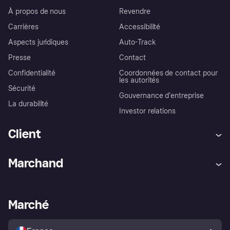
À propos de nous
Revendre
Carrières
Accessibilité
Aspects juridiques
Auto-Track
Presse
Contact
Confidentialité
Coordonnées de contact pour
les autorités
Sécurité
Gouvernance d’entreprise
La durabilité
Investor relations
Client
Aide
Réclamations
Marchand
Login
Protection contre la fraude
Support Marchand
Portail développeurs
L'appli shopping de Klarna
Paramètres de confidentialité
Portail Marchand
Statut opérationnel
Marché
Explorez les magasins
Votre droit de rétractation
Vendre avec Klarna
Plateformes et partenaires
Politique de protection de
l’acheteur Klarna