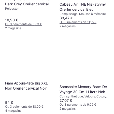
Dark Grey Oreiller cervical
Cabeau Air TNE Niskatyyny
Polyester
Gris
Oreiller cervical Bleu
Remplissage: Mousse à mémoire
33,47 €
10,90 €
Ou 3 paiements de 11,15 €
Ou 3 paiements de 3,63 €
2 magasins
2 magasins
Fiam Appuie-tête Big XXL
Samsonite Memory Foam De
Noir Oreiller cervical Noir
Voyage 30 Cm 1 Liters Noir
Cuir synthétique, Velours, Coton,
Oreiller cervical Noir
27,07 €
Polyester, Uni Remplissage:
54 €
Mousse à mémoire
Ou 3 paiements de 9,02 €
Ou 3 paiements de 18,00 €
2 magasins
4 magasins