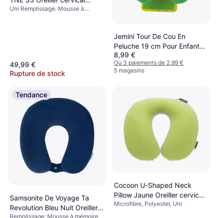
Uni Remplissage: Mousse à
Rouge
mémoire
Jemini Tour De Cou En
Peluche 19 cm Pour Enfant
8,99 €
Oreiller cervical Vert
Ou 3 paiements de 2,99 €
49,99 €
5 magasins
Rupture de stock
Tendance
Cocoon U-Shaped Neck
Pillow Jaune Oreiller cervical
Samsonite De Voyage Ta
Microfibre, Polyester, Uni
Gris, Vert, Jaune
Revolution Bleu Nuit Oreiller
Remplissage: Mousse à mémoire
cervical Bleu