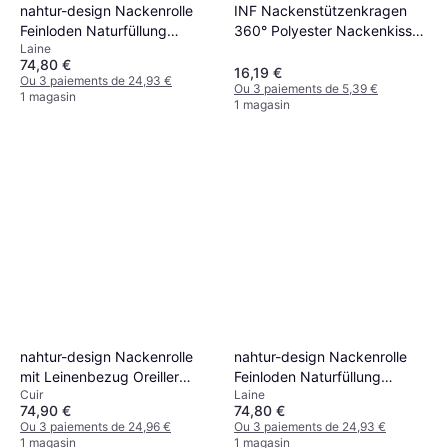
nahtur-design Nackenrolle
INF Nackenstützenkragen
Feinloden Naturfüllung
360° Polyester Nackenkissen
Laine
Oreiller cervical Naturel,
Beige
74,80 €
Rouge
16,19 €
Ou 3 paiements de 24,93 €
Ou 3 paiements de 5,39 €
1 magasin
1 magasin
nahtur-design Nackenrolle
nahtur-design Nackenrolle
mit Leinenbezug Oreiller
Feinloden Naturfüllung
Cuir
Laine
cervical Naturel, Bleu
Oreiller cervical Naturel, Bleu
74,90 €
74,80 €
Ou 3 paiements de 24,96 €
Ou 3 paiements de 24,93 €
1 magasin
1 magasin