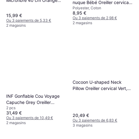
Microfibre 40 cm Orange
nuque Bébé Oreiller cervical
Oreiller cervical
Polyester, Coton
Rose
8,95 €
15,99 €
Ou 3 paiements de 2,98 €
Ou 3 paiements de 5,33 €
2 magasins
2 magasins
Cocoon U-shaped Neck
Pillow Oreiller cervical Vert,
Gris
INF Gonflable Cou Voyage
Capuche Grey Oreiller
2 pcs
cervical Gris
31,49 €
20,49 €
Ou 3 paiements de 10,49 €
Ou 3 paiements de 6,83 €
2 magasins
3 magasins