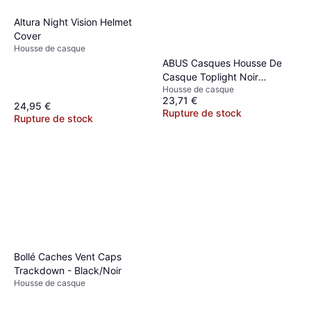
Altura Night Vision Helmet
Cover
Housse de casque
ABUS Casques Housse De
Casque Toplight Noir
Housse de casque
Transparent
23,71 €
24,95 €
Rupture de stock
Rupture de stock
Bollé Caches Vent Caps
Trackdown - Black/Noir
Housse de casque