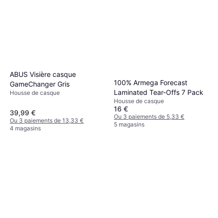
ABUS Visière casque
100% Armega Forecast
GameChanger Gris
Laminated Tear-Offs 7 Pack
Housse de casque
Housse de casque
16 €
39,99 €
Ou 3 paiements de 5,33 €
Ou 3 paiements de 13,33 €
5 magasins
4 magasins