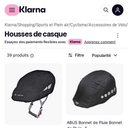
Acheter avec Klarna
Espace entreprises
Klarna
/
Shopping
/
Sports et Plein air
/
Cyclisme
/
Accessoires de Vélo
/
Housses de casque
Essayez des paiements flexibles avec
Apprenez comment
39 produits
Filtre
Popularité
ABUS Bonnet de Pluie Bonnet