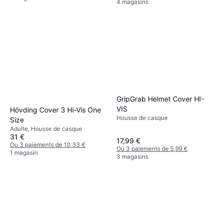
4 magasins
GripGrab Helmet Cover HI-
VIS
Hövding Cover 3 Hi-Vis One
Housse de casque
Size
Adulte, Housse de casque
31 €
17,99 €
Ou 3 paiements de 10,33 €
Ou 3 paiements de 5,99 €
1 magasin
3 magasins