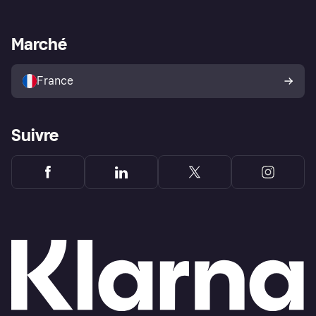
Support Marchand
Portail développeurs
L'appli shopping de Klarna
Paramètres de confidentialité
Portail Marchand
Statut opérationnel
Marché
Explorez les magasins
Votre droit de rétractation
Vendre avec Klarna
Plateformes et partenaires
Politique de protection de
l’acheteur Klarna
France
Suivre