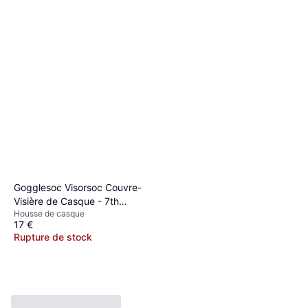
Gogglesoc Visorsoc Couvre-
Visière de Casque - 7th
Housse de casque
Heaven
17 €
Rupture de stock