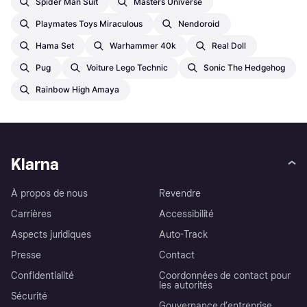
Spider Man Suit
Masters Universe
Playmates Toys Miraculous
Nendoroid
Hama Set
Warhammer 40k
Real Doll
Pug
Voiture Lego Technic
Sonic The Hedgehog
Rainbow High Amaya
Klarna
À propos de nous
Revendre
Carrières
Accessibilité
Aspects juridiques
Auto-Track
Presse
Contact
Confidentialité
Coordonnées de contact pour
les autorités
Sécurité
Gouvernance d’entreprise