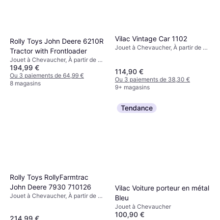
Vilac Vintage Car 1102
Rolly Toys John Deere 6210R
Jouet à Chevaucher, À partir de 2
Tractor with Frontloader
ans
Jouet à Chevaucher, À partir de 3
194,99 €
ans
114,90 €
Ou 3 paiements de 64,99 €
Ou 3 paiements de 38,30 €
8 magasins
9+ magasins
Tendance
Rolly Toys RollyFarmtrac
John Deere 7930 710126
Vilac Voiture porteur en métal
Jouet à Chevaucher, À partir de 3
Bleu
ans
Jouet à Chevaucher
100,90 €
214,99 €