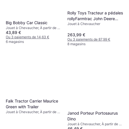
Rolly Toys Tracteur a pédales
rollyFarmtrac John Deere
Big Bobby Car Classic
Jouet à Chevaucher
6210R
Jouet à Chevaucher, À partir de 1
43,89 €
ans
263,99 €
Ou 3 paiements de 14,63 €
Ou 3 paiements de 87,99 €
6 magasins
8 magasins
Falk Tractor Carrier Maurice
Green with Trailer
Jouet à Chevaucher, À partir de 2
Janod Porteur Portosaurus
ans
Dino
Jouet à Chevaucher, À partir de 2
46,49 €
ans