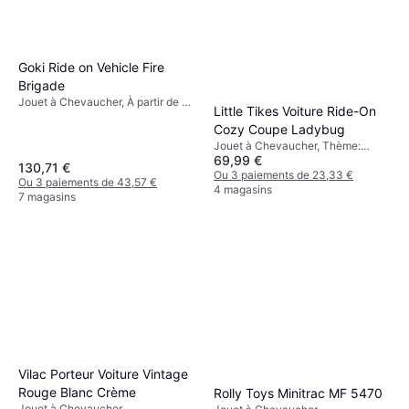
Goki Ride on Vehicle Fire
Brigade
Jouet à Chevaucher, À partir de 1
Little Tikes Voiture Ride-On
ans
Cozy Coupe Ladybug
Jouet à Chevaucher, Thème:
69,99 €
Animal
130,71 €
Ou 3 paiements de 23,33 €
Ou 3 paiements de 43,57 €
4 magasins
7 magasins
Vilac Porteur Voiture Vintage
Rouge Blanc Crème
Rolly Toys Minitrac MF 5470
Jouet à Chevaucher