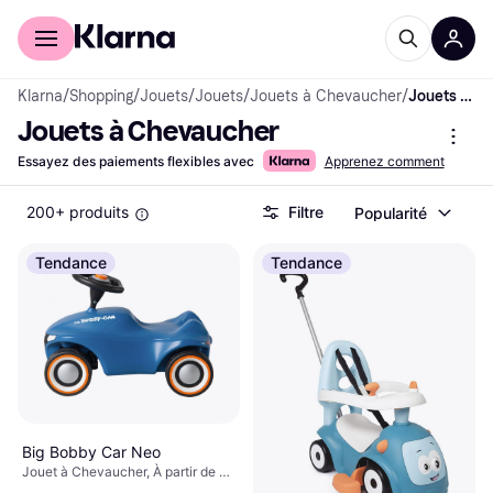
Acheter avec Klarna
Espace entreprises
Klarna
/
Shopping
/
Jouets
/
Jouets
/
Jouets à Chevaucher
/
Jouets à Chevaucher
Jouets à Chevaucher
Essayez des paiements flexibles avec
Apprenez comment
200+ produits
Filtre
Popularité
Tendance
Tendance
Big Bobby Car Neo
Jouet à Chevaucher, À partir de 1
ans