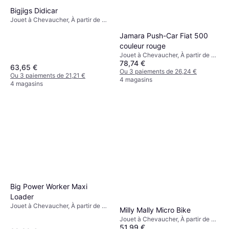
Bigjigs Didicar
Jouet à Chevaucher, À partir de 3
ans
Jamara Push-Car Fiat 500
couleur rouge
Jouet à Chevaucher, À partir de 1
78,74 €
ans
63,65 €
Ou 3 paiements de 26,24 €
Ou 3 paiements de 21,21 €
4 magasins
4 magasins
Big Power Worker Maxi
Loader
Jouet à Chevaucher, À partir de 3
Milly Mally Micro Bike
ans, Thème: Chantier de
Jouet à Chevaucher, À partir de 2
Construction
51,99 €
ans, Thème: Vie à la Ferme,