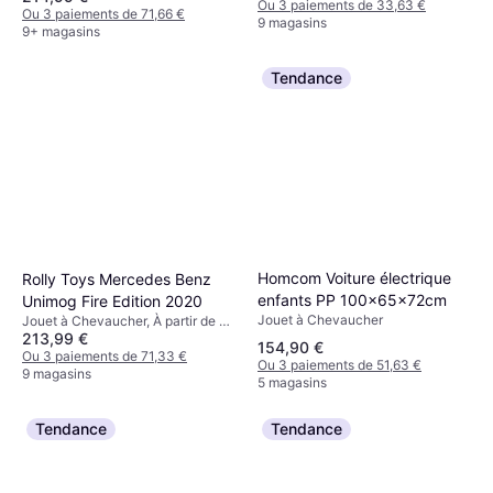
Ou 3 paiements de 33,63 €
Ou 3 paiements de 71,66 €
9 magasins
9+ magasins
Tendance
Homcom Voiture électrique
Rolly Toys Mercedes Benz
enfants PP 100x65x72cm
Unimog Fire Edition 2020
Jouet à Chevaucher
Jouet à Chevaucher, À partir de 3
213,99 €
ans, Thème: Pompier
154,90 €
Ou 3 paiements de 71,33 €
Ou 3 paiements de 51,63 €
9 magasins
5 magasins
Tendance
Tendance