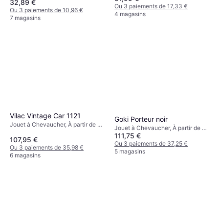
32,89 €
Océan, Animal
Ou 3 paiements de 17,33 €
Ou 3 paiements de 10,96 €
4 magasins
7 magasins
Vilac Vintage Car 1121
Goki Porteur noir
Jouet à Chevaucher, À partir de 2
Jouet à Chevaucher, À partir de 1
ans
111,75 €
ans
107,95 €
Ou 3 paiements de 37,25 €
Ou 3 paiements de 35,98 €
5 magasins
6 magasins