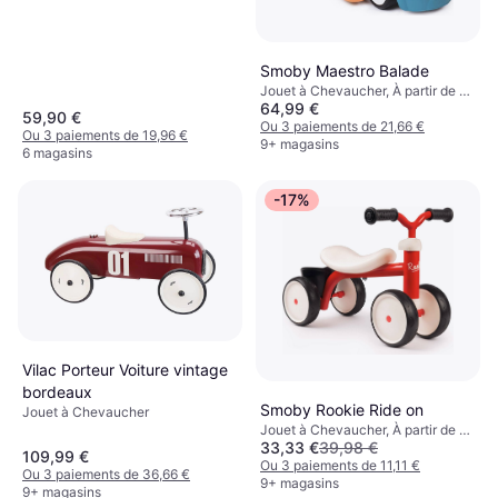
Smoby Maestro Balade
Jouet à Chevaucher, À partir de 6
64,99 €
mois
59,90 €
Ou 3 paiements de 21,66 €
Ou 3 paiements de 19,96 €
9+ magasins
6 magasins
-17%
Vilac Porteur Voiture vintage
bordeaux
Smoby Rookie Ride on
Jouet à Chevaucher
Jouet à Chevaucher, À partir de 1
33,33 €
39,98 €
ans
109,99 €
Ou 3 paiements de 11,11 €
Ou 3 paiements de 36,66 €
9+ magasins
9+ magasins