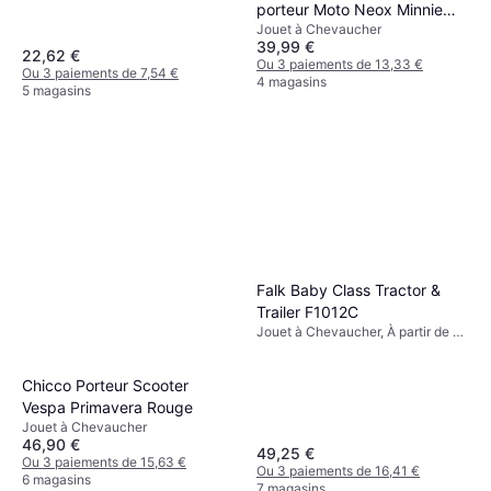
porteur Moto Neox Minnie
Jouet à Chevaucher
Injusa
39,99 €
22,62 €
Ou 3 paiements de 13,33 €
Ou 3 paiements de 7,54 €
4 magasins
5 magasins
Falk Baby Class Tractor &
Trailer F1012C
Jouet à Chevaucher, À partir de 1
ans
Chicco Porteur Scooter
Vespa Primavera Rouge
Jouet à Chevaucher
46,90 €
49,25 €
Ou 3 paiements de 15,63 €
Ou 3 paiements de 16,41 €
6 magasins
7 magasins