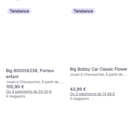
Tendance
Tendance
Big Bobby Car Classic Flower
Big 800056238, Porteur
Jouet à Chevaucher, À partir de 1
enfant
ans
Jouet à Chevaucher, À partir de 1
105,90 €
ans
43,99 €
Ou 3 paiements de 35,30 €
Ou 3 paiements de 14,66 €
4 magasins
5 magasins