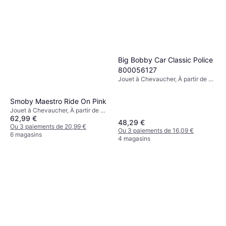
Big Bobby Car Classic Police
800056127
Jouet à Chevaucher, À partir de 1
ans
Smoby Maestro Ride On Pink
Jouet à Chevaucher, À partir de 6
62,99 €
mois
48,29 €
Ou 3 paiements de 20,99 €
Ou 3 paiements de 16,09 €
6 magasins
4 magasins