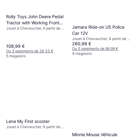
Rolly Toys John Deere Pedal
Tractor with Working Front
Jamara Ride-on US Police
Jouet à Chevaucher, À partir de 3
Loader & Detachable Trailer
Car 12V
ans
Jouet à Chevaucher, À partir de 3
260,99 €
ans, Thème: Police
108,99 €
Ou 3 paiements de 86,99 €
Ou 3 paiements de 36,33 €
4 magasins
5 magasins
Lena My First scooter
Jouet à Chevaucher, À partir de 3
ans
Minnie Mouse Véhicule