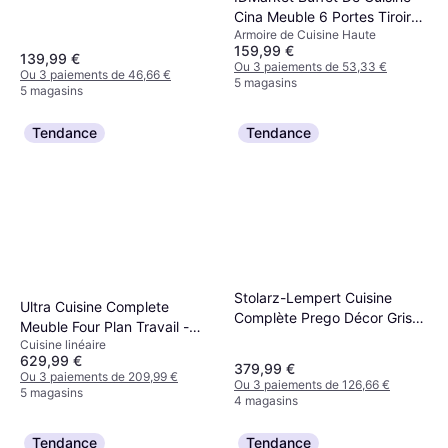
Cina Meuble 6 Portes Tiroir
Armoire de Cuisine Haute
Façon Hêtre Noir
159,99 €
139,99 €
Ou 3 paiements de 53,33 €
Ou 3 paiements de 46,66 €
5 magasins
5 magasins
Tendance
Tendance
Stolarz-Lempert Cuisine
Ultra Cuisine Complete
Complète Prego Décor Gris
Meuble Four Plan Travail -
Graphit
Cuisine linéaire
Rouge Mat
629,99 €
379,99 €
Ou 3 paiements de 209,99 €
Ou 3 paiements de 126,66 €
5 magasins
4 magasins
Tendance
Tendance