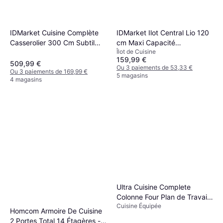
IDMarket Cuisine Complète
IDMarket Ilot Central Lio 120
Casserolier 300 Cm Subtil
cm Maxi Capacité
Îlot de Cuisine
Avec Plan De Travail - Noir
Rangement Bois Noir
159,99 €
509,99 €
Ou 3 paiements de 53,33 €
Ou 3 paiements de 169,99 €
5 magasins
4 magasins
Ultra Cuisine Complete
Colonne Four Plan de Travail
Cuisine Équipée
- Gris Mat
Homcom Armoire De Cuisine
2 Portes Total 14 Étagères -