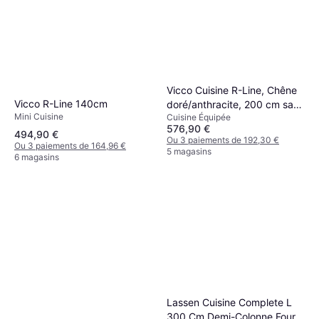
Vicco Cuisine R-Line, Chêne
Vicco R-Line 140cm
doré/anthracite, 200 cm sans
Mini Cuisine
Cuisine Équipée
plan de travail
576,90 €
494,90 €
Ou 3 paiements de 192,30 €
Ou 3 paiements de 164,96 €
5 magasins
6 magasins
Lassen Cuisine Complete L
300 Cm Demi-Colonne Four