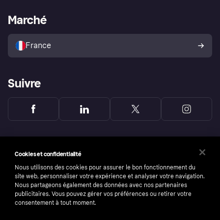
Support Marchand
Portail développeurs
L'appli shopping de Klarna
Paramètres de confidentialité
Portail Marchand
Statut opérationnel
Marché
Explorez les magasins
Votre droit de rétractation
Vendre avec Klarna
Plateformes et partenaires
Politique de protection de
l’acheteur Klarna
France
Suivre
Cookies et confidentialité
Nous utilisons des cookies pour assurer le bon fonctionnement du
site web, personnaliser votre expérience et analyser votre navigation.
Nous partageons également des données avec nos partenaires
publicitaires. Vous pouvez gérer vos préférences ou retirer votre
consentement à tout moment.