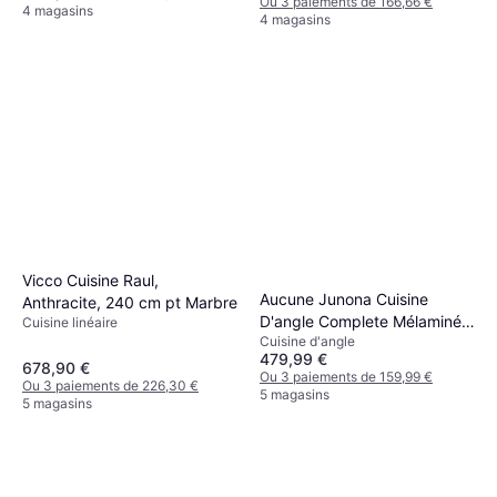
Ou 3 paiements de 166,66 €
4 magasins
4 magasins
Vicco Cuisine Raul,
Aucune Junona Cuisine
Anthracite, 240 cm pt Marbre
D'angle Complete Mélaminée
Cuisine linéaire
Cuisine d'angle
L 3m40 Avec Eclairage Led
479,99 €
Et Plan De Travail
678,90 €
Ou 3 paiements de 159,99 €
Ou 3 paiements de 226,30 €
5 magasins
5 magasins