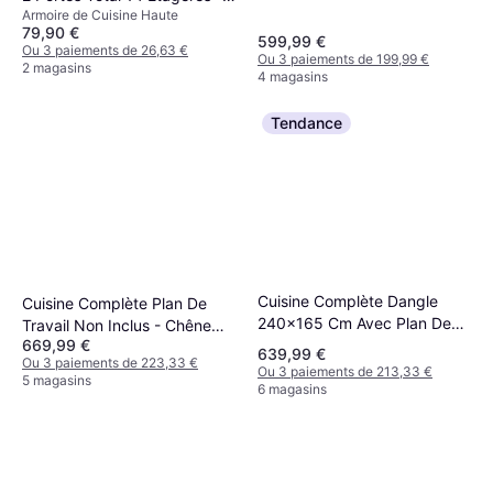
Armoire de Cuisine Haute
Bordeaux
79,90 €
599,99 €
Ou 3 paiements de 26,63 €
Ou 3 paiements de 199,99 €
2 magasins
4 magasins
Tendance
Cuisine Complète Dangle
Cuisine Complète Plan De
240x165 Cm Avec Plan De
Travail Non Inclus - Chêne
669,99 €
Travail - Gris Matera
Artisan/Noir Mat
639,99 €
Ou 3 paiements de 223,33 €
Ou 3 paiements de 213,33 €
5 magasins
6 magasins