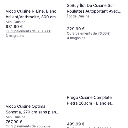
SoBuy Îlot De Cuisine Sur
Vicco Cuisine R-Line, Blanc
Roulettes Autoportant Avec
Îlot de Cuisine
brillant/Anthracite, 300 cm
Plan De Travail Extensible -
Mini Cuisine
avec armoire haute, sans
Blanc
931,90 €
plan de travail
229,99 €
Ou 3 paiements de 310,63 €
Ou 3 paiements de 76,66 €
3 magasins
4 magasins
Prego Cuisine Complète
Pietra 263cm - Blanc et
Vicco Cuisine Optima,
Chêne
Sonoma, 270 cm sans plan
Mini Cuisine
de travail
767,90 €
499,99 €
Ou 3 paiements de 255,96 €