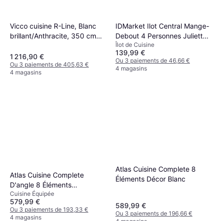
Vicco cuisine R-Line, Blanc
IDMarket Ilot Central Mange-
brillant/Anthracite, 350 cm
Debout 4 Personnes Juliette
Îlot de Cuisine
avec armoire haute, sans
Lattes Tasseau Bois Coloris
139,99 €
plan de travail
Chêne
1 216,90 €
Ou 3 paiements de 46,66 €
Ou 3 paiements de 405,63 €
4 magasins
4 magasins
Atlas Cuisine Complete 8
Atlas Cuisine Complete
Éléments Décor Blanc
D'angle 8 Éléments
Cuisine Équipée
Reversible Droit Gauche -
579,99 €
Blanc
589,99 €
Ou 3 paiements de 193,33 €
Ou 3 paiements de 196,66 €
4 magasins