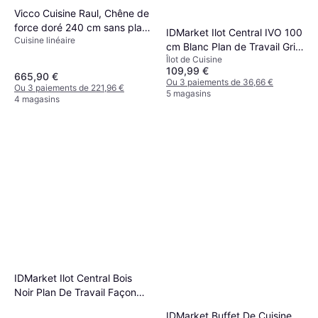
Vicco Cuisine Raul, Chêne de
force doré 240 cm sans plan
IDMarket Ilot Central IVO 100
Cuisine linéaire
de travail
cm Blanc Plan de Travail Gris
Îlot de Cuisine
Anthracite
109,99 €
665,90 €
Ou 3 paiements de 36,66 €
Ou 3 paiements de 221,96 €
5 magasins
4 magasins
IDMarket Ilot Central Bois
Noir Plan De Travail Façon
Hêtre - Bois Noir
IDMarket Buffet De Cuisine