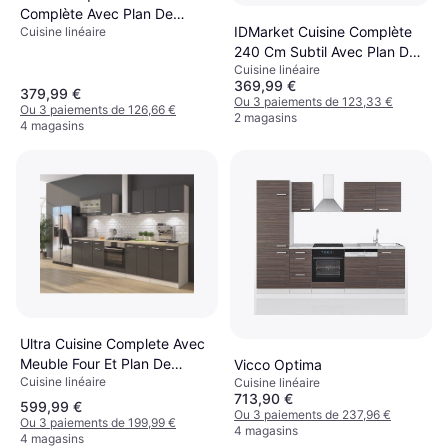
Complète Avec Plan De
IDMarket Cuisine Complète
Cuisine linéaire
Travail 200 Cm - Beige
240 Cm Subtil Avec Plan De
Naturel
Cuisine linéaire
Travail Bois Noir
369,99 €
379,99 €
Ou 3 paiements de 123,33 €
Ou 3 paiements de 126,66 €
2 magasins
4 magasins
Ultra Cuisine Complete Avec
Meuble Four Et Plan De
Vicco Optima
Cuisine linéaire
Travail - Gris Mat
Cuisine linéaire
713,90 €
599,99 €
Ou 3 paiements de 237,96 €
Ou 3 paiements de 199,99 €
4 magasins
4 magasins