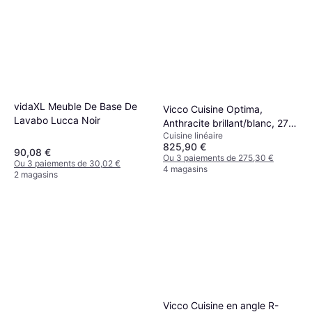
vidaXL Meuble De Base De
Vicco Cuisine Optima,
Lavabo Lucca Noir
Anthracite brillant/blanc, 270
Cuisine linéaire
cm sans plan de travail
825,90 €
90,08 €
Ou 3 paiements de 275,30 €
Ou 3 paiements de 30,02 €
4 magasins
2 magasins
Vicco Cuisine en angle R-