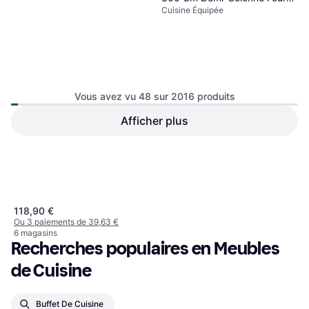
Cuisine Équipée
Hotte - Marron
Vous avez vu 48 sur 2016 produits
Afficher plus
689,99 €
Homcom Armoire De Cuisine
Ou 3 paiements de 229,99 €
6 magasins
Multi-Rangements 4 Portes 2
1
2
3
...
23
...
42
Armoire de Cuisine Haute
Niches Grand Plateau MDF
118,90 €
Blanc
Ou 3 paiements de 39,63 €
6 magasins
Recherches populaires en Meubles 
de Cuisine
Buffet De Cuisine