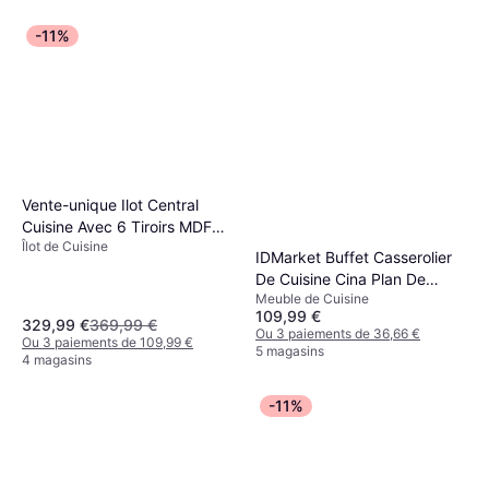
-11%
Vente-unique Ilot Central
Cuisine Avec 6 Tiroirs MDF
Îlot de Cuisine
Métal - Noir/Blanc
IDMarket Buffet Casserolier
De Cuisine Cina Plan De
Meuble de Cuisine
Travail - Marron
109,99 €
329,99 €
369,99 €
Ou 3 paiements de 36,66 €
Ou 3 paiements de 109,99 €
5 magasins
4 magasins
-11%