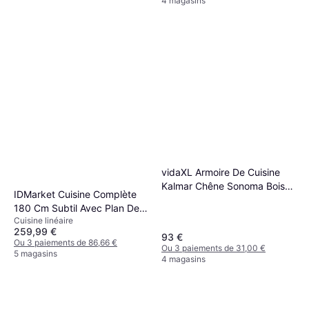
4 magasins
vidaXL Armoire De Cuisine
Kalmar Chêne Sonoma Bois
IDMarket Cuisine Complète
D'ingénierie 853500
180 Cm Subtil Avec Plan De
Cuisine linéaire
Travail Bois Et Blanc
259,99 €
93 €
Ou 3 paiements de 86,66 €
Ou 3 paiements de 31,00 €
5 magasins
4 magasins