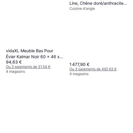
Line, Chêne doré/anthracite,
Cuisine d'angle
227 x 287 cm sans plan de
travail
vidaXL Meuble Bas Pour
Évier Kalmar Noir 60 x 46 x
94,63 €
81,5 cm
1 477,90 €
Ou 3 paiements de 31,54 €
Ou 3 paiements de 492,63 €
4 magasins
4 magasins