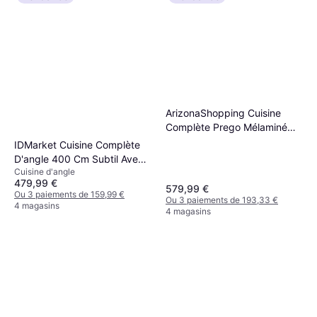
ArizonaShopping Cuisine
Complète Prego Mélaminé
Décor - Gris Graphit
IDMarket Cuisine Complète
D'angle 400 Cm Subtil Avec
Cuisine d'angle
Plan De Travail 7 Élements
479,99 €
Bois Noir
579,99 €
Ou 3 paiements de 159,99 €
Ou 3 paiements de 193,33 €
4 magasins
4 magasins