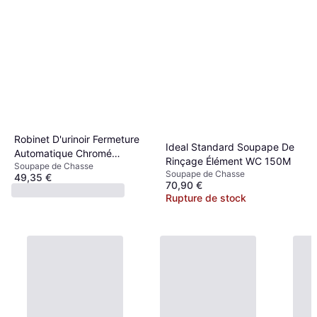
Robinet D'urinoir Fermeture
Ideal Standard Soupape De
Automatique Chromé
Rinçage Élément WC 150M
Soupape de Chasse
ZY12022
Soupape de Chasse
49,35 €
70,90 €
Rupture de stock
Rupture de stock