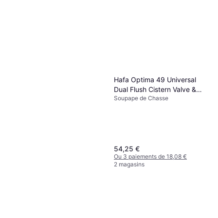
367,38 €
Ou 3 paiements de 122,46 €
5 magasins
Hafa Optima 49 Universal
Dual Flush Cistern Valve &
Soupape de Chasse
Push Button
54,25 €
Ou 3 paiements de 18,08 €
2 magasins