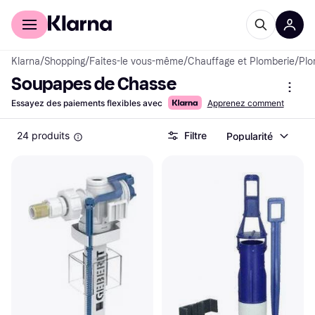
Acheter avec Klarna
Espace entreprises
Klarna
/
Shopping
/
Faites-le vous-même
/
Chauffage et Plomberie
/
Plo
Soupapes de Chasse
Essayez des paiements flexibles avec
Apprenez comment
24 produits
Filtre
Popularité