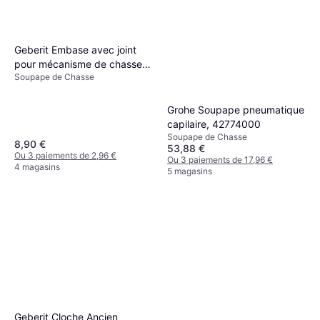
Geberit Embase avec joint
pour mécanisme de chasse
Soupape de Chasse
de réservoir encastré
Grohe Soupape pneumatique
capilaire, 42774000
Soupape de Chasse
8,90 €
53,88 €
Ou 3 paiements de 2,96 €
Ou 3 paiements de 17,96 €
4 magasins
5 magasins
Geberit Cloche Ancien