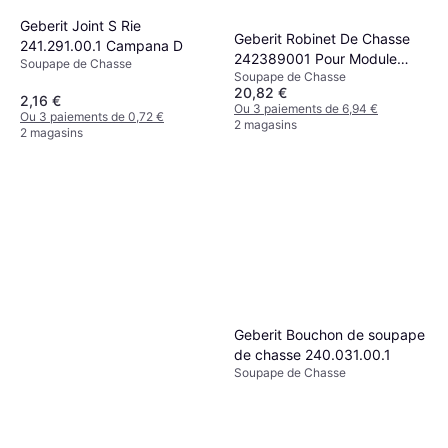
Geberit Joint S Rie
Geberit 240.622.00.1
Geberit Robinet De Chasse
241.291.00.1 Campana D
Soupape de Chasse
242389001 Pour Module
Soupape de Chasse
18,05 €
Soupape de Chasse
Sanitaire Monolith
Rupture de stock
20,82 €
2,16 €
Ou 3 paiements de 6,94 €
Ou 3 paiements de 0,72 €
2 magasins
2 magasins
Geberit Bouchon de soupape
de chasse 240.031.00.1
Soupape de Chasse