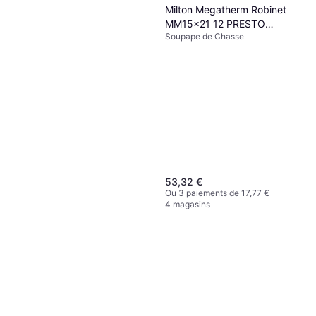
Milton Megatherm Robinet
MM15x21 12 PRESTO
Soupape de Chasse
référence 31001
53,32 €
Ou 3 paiements de 17,77 €
4 magasins
Grohe Tectron 37421000
Urinal Flush Valve
Soupape de Chasse